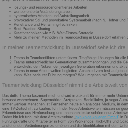
lösungs- und ressourcenorientiertes Arbeiten
werteorientierte Veränderungsarbeit
systemisches Arbeiten und Aufstellungsarbeit
provokativer Stil und provokative Systemarbeit (nach N. Höfner und F
Penetrance und Refraiming-Techniken
Best Practice Sharing
Kreativtechniken wie z.B. Walt-Disney-Strategie
Mehr zu meinen Methoden im Teamcoaching in Düsseldorf erfahren 
In meiner Teamentwicklung in Düsseldorf sehe ich dre
Teams in Teamkonflikten unterstützen. Tragfähige Lösungen für alle B
Teams unterschiedlicher Generationen zusammenbringen und die Gener
entwickeln, den Nutzen der jeweiligen Generation erkennen und aktiv
Teams in neue Arbeitswelten begleiten. Abschied vom fest aufgebaute
kann. Was bedeutet Führung morgen? Wie umgehen mit Teammitglieder
Teamentwicklung Düsseldorf nimmt die Arbeitswelt von 
Das dritte Thema fasziniert mich und wird in Zukunft für immer mehr Unter
bewusst wahrnehmen. Supermärkte, Arztpraxen, Bankfilialen, ja sogar Autow
immer weniger Menschen ist Fernsehen heute ein analoges Medium, in dem 
eine TV-Zeitschrift zu kaufen. Ich finde: Neue Arbeitswelten müssen so ges
Erkenntnisse aus Hirnforschung und Innenarchitektur schöne neue Arbeitsw
Daher bin ich froh, mit dem Architekturbüro „
bkp kolde kollegen GmbH
“ in 
Führungskräfte und Mitarbeiter in Form von Workshops, Kick-Offs und Coachi
anstehenden Veränderungen zu erhöhen und die Identifikation mit dem Unte