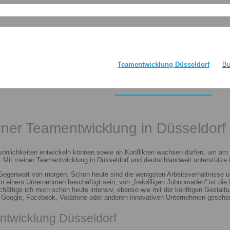
Teamentwicklung Düsseldorf
Bu
einer Teamentwicklung in Düsseldorf
sönlichkeiten entwickeln können sowie an Konflikten wachsen dürfen, um am E
 Mit meiner Teamentwicklung in Düsseldorf und deutschlandweit unterstütze i
 Gegenwart von morgen: Schon heute sind die wenigsten Arbeitsverhältnisse u
n in einem Unternehmen beschäftigt sein, von „freiwilligen Jobnomaden“ ist d
häftige ich mich schon heute intensiv, ebenso wie mit der künftigen Gestalt
n Google, Facebook, Vodafone oder anderen innovativen Unternehmen gesehen
ntwicklung Düsseldorf