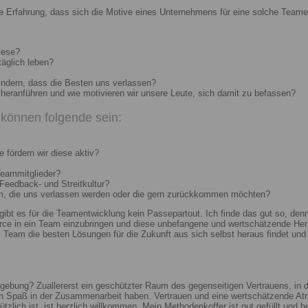
e Erfahrung, dass sich die Motive eines Unternehmens für eine solche Teame
iese?
täglich leben?
indern, dass die Besten uns verlassen?
heranführen und wie motivieren wir unsere Leute, sich damit zu befassen?
können folgende sein:
 fördern wir diese aktiv?
Teammitglieder?
 Feedback- und Streitkultur?
um, die uns verlassen werden oder die gern zurückkommen möchten?
 gibt es für die Teamentwicklung kein Passepartout. Ich finde das gut so, d
e in ein Team einzubringen und diese unbefangene und wertschätzende Hera
Team die besten Lösungen für die Zukunft aus sich selbst heraus findet und r
ebung? Zuallererst ein geschützter Raum des gegenseitigen Vertrauens, in de
ch Spaß in der Zusammenarbeit haben. Vertrauen und eine wertschätzende At
ützlich ist, ist herzlich willkommen. Mein Methodenkoffer ist gut gefüllt und 