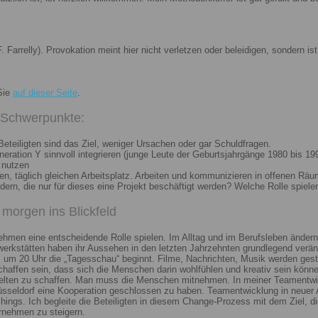
. Farrelly). Provokation meint hier nicht verletzen oder beleidigen, sondern 
Sie
auf dieser Seite
.
i Schwerpunkte:
eteiligten sind das Ziel, weniger Ursachen oder gar Schuldfragen.
ation Y sinnvoll integrieren (junge Leute der Geburtsjahrgänge 1980 bis 199
 nutzen
n, täglich gleichen Arbeitsplatz. Arbeiten und kommunizieren in offenen Räu
n, die nur für dieses eine Projekt beschäftigt werden? Welche Rolle spiele
morgen ins Blickfeld
nehmen eine entscheidende Rolle spielen. Im Alltag und im Berufsleben ändern
erkstätten haben ihr Aussehen in den letzten Jahrzehnten grundlegend veränd
um 20 Uhr die „Tagesschau“ beginnt. Filme, Nachrichten, Musik werden gest
chaffen sein, dass sich die Menschen darin wohlfühlen und kreativ sein könne
elten zu schaffen. Man muss die Menschen mitnehmen. In meiner Teamentwick
Düsseldorf eine Kooperation geschlossen zu haben. Teamentwicklung in neuer 
ngs. Ich begleite die Beteiligten in diesem Change-Prozess mit dem Ziel, die
rnehmen zu steigern.