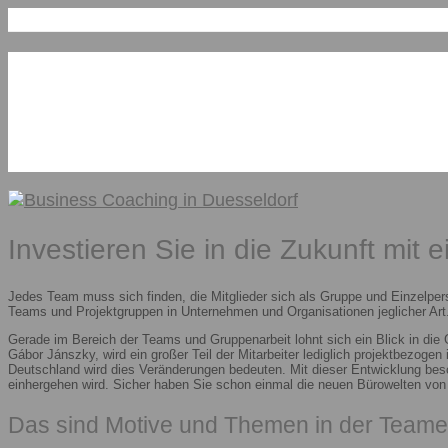
Investieren Sie in die Zukunft mit 
Jedes Team muss sich finden, die Mitglieder sich als Gruppe und Einzelper
Teams und Projektgruppen in Unternehmen und Organisationen jeglicher Art.
Gerade im Bereich der Teams und Gruppenarbeit lohnt sich ein Blick in die
Gábor Jánszky, wird ein großer Teil der Mitarbeiter lediglich projektbezoge
Deutschland wird dies Veränderungen bedeuten. Mit dieser Entwicklung besc
einhergehen wird. Sicher haben Sie schon einmal die neuen Bürowelten vo
Das sind Motive und Themen in der Teame