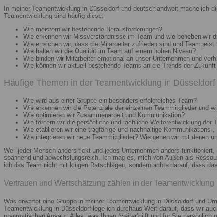
In meiner Teamentwicklung in Düsseldorf und deutschlandweit mache ich di
Teamentwicklung sind häufig diese:
Wie meistern wir bestehende Herausforderungen?
Wie erkennen wir Missverständnisse im Team und wie beheben wir d
Wie erreichen wir, dass die Mitarbeiter zufrieden sind und Teamgeist 
Wie halten wir die Qualität im Team auf einem hohen Niveau?
Wie binden wir Mitarbeiter emotional an unser Unternehmen und verh
Wie können wir aktuell bestehende Teams an die Trends der Zukunft 
Häufige Themen in der Teamentwicklung in Düsseldorf 
Wie wird aus einer Gruppe ein besonders erfolgreiches Team?
Wie erkennen wir die Potenziale der einzelnen Teammitglieder und wie
Wie optimieren wir Zusammenarbeit und Kommunikation?
Wie fördern wir die persönliche und fachliche Weiterentwicklung der 
Wie etablieren wir eine tragfähige und nachhaltige Kommunikations-,
Wie integrieren wir neue Teammitglieder? Wie gehen wir mit denen 
Weil jeder Mensch anders tickt und jedes Unternehmen anders funktioniert,
spannend und abwechslungsreich. Ich mag es, mich von Außen als Ressourc
ich das Team nicht mit klugen Ratschlägen, sondern achte darauf, dass das 
Vertrauen und Wertschätzung zählen in der Teamentwicklung
Was erwartet eine Gruppe in meiner Teamentwicklung in Düsseldorf und Umg
Teamentwicklung in Düsseldorf lege ich durchaus Wert darauf, dass wir au
pragmatischen Ansatz: Alles, was Ihnen (weiter)hilft und für Sie persönlich n