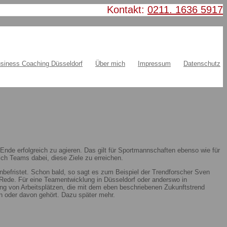
Kontakt:
0211. 1636 5917
siness Coaching Düsseldorf
Über mich
Impressum
Datenschutz
nde erfolgreich zu agieren. Das gilt für Sportmannschaften ebenso wie für
ch Teams dabei, diese Ziele zu erreichen.
nbefristet. Schon bald, so sagt es zum Beispiel der Trendforscher Sven
ie Rede. Für eine Teamentwicklung in Düsseldorf oder anderswo in
ung von Arbeitsplätzen, die mit dem eben beschriebenen Zukunftstrend
 oder davon gehört. Dazu später mehr.