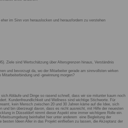
ist eher im Sinn von herauslocken und herausfordern zu verstehen
5). Ziele sind Wertschätzung über Altersgrenzen hinaus, Verständnis
men und bevorzugt da, wo der Mitarbeiter gerade am sinnvollsten wirken
n Mitarbeiterbindung und -gewinnung morgen?
 sich Abläufe und Dinge so rasend schnell, dass wir sie mitunter kaum noch
ert. Kundenfreundlichkeit und Wellness sind wichtige Stichworte. Für
reamt, kein Mensch zwischen 20 und 30 Jahren käme auf die Idee, sich
n und bin überzeugt davon, dass es nicht ausreicht, mit Hilfe der neuesten
lung in Düsseldorf nimmt dieser Aspekt eine immer wichtigere Rolle ein.
Arbeitsumgebung beinhaltet hier unter anderem eine Begleitung der
 besten Ideen Aller in das Projekt einfließen zu lassen, die Akzeptanz der