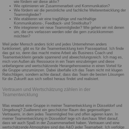
wie fördern wir diese aktiv?
Wie optimieren wir Zusammenarbeit und Kommunikation?
Wie fördern wir die persönliche und fachliche Weiterentwicklung der
Teammitglieder?
Wie etablieren wir eine tragfähige und nachhaltige
Kommunikations-, Feedback- und Streitkultur?
Wie integrieren wir neue Teammitglieder? Wie gehen wir mit denen
um, die uns verlassen werden oder die gern zurückkommen
möchten?
Weil jeder Mensch anders tickt und jedes Unternehmen anders
funktioniert, gibt es für die Teamentwicklung kein Passepartout. Ich finde
das gut so, denn das macht meine Arbeit als Business Coach und
Teamentwicklerin gerade spannend und abwechslungsreich. Ich mag es,
mich von Außen als Ressource in ein Team einzubringen und diese
unbefangene und wertschätzende Herangehensweise in einen Vorteil für
die Gruppe umzumünzen. Dabei überfalle ich das Team nicht mit klugen
Ratschlägen, sondern achte darauf, dass das Team die besten Lösungen
für die Zukunft aus sich selbst heraus findet und realisiert.
Vertrauen und Wertschätzung zählen in der
Teamentwicklung
Was erwartet eine Gruppe in meiner Teamentwicklung in Düsseldorf und
Umgebung? Zuallererst ein geschützter Raum des gegenseitigen
Vertrauens, in dem jedes Teammitglied frei und offen agieren kann. In
meiner Teamentwicklung in Düsseldorf lege ich durchaus Wert darauf,
dass wir auch Spaß in der Zusammenarbeit haben. Vertrauen und eine
wertschätzende Atmosphäre sind das A&O jeder Teamarbeit. Ich verfolge