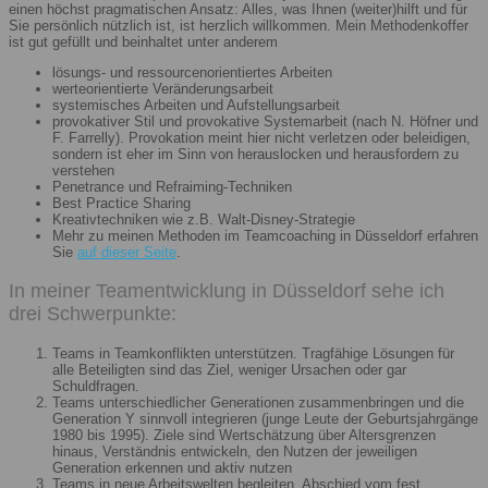
einen höchst pragmatischen Ansatz: Alles, was Ihnen (weiter)hilft und für
Sie persönlich nützlich ist, ist herzlich willkommen. Mein Methodenkoffer
ist gut gefüllt und beinhaltet unter anderem
lösungs- und ressourcenorientiertes Arbeiten
werteorientierte Veränderungsarbeit
systemisches Arbeiten und Aufstellungsarbeit
provokativer Stil und provokative Systemarbeit (nach N. Höfner und
F. Farrelly). Provokation meint hier nicht verletzen oder beleidigen,
sondern ist eher im Sinn von herauslocken und herausfordern zu
verstehen
Penetrance und Refraiming-Techniken
Best Practice Sharing
Kreativtechniken wie z.B. Walt-Disney-Strategie
Mehr zu meinen Methoden im Teamcoaching in Düsseldorf erfahren
Sie
auf dieser Seite
.
In meiner Teamentwicklung in Düsseldorf sehe ich
drei Schwerpunkte:
Teams in Teamkonflikten unterstützen. Tragfähige Lösungen für
alle Beteiligten sind das Ziel, weniger Ursachen oder gar
Schuldfragen.
Teams unterschiedlicher Generationen zusammenbringen und die
Generation Y sinnvoll integrieren (junge Leute der Geburtsjahrgänge
1980 bis 1995). Ziele sind Wertschätzung über Altersgrenzen
hinaus, Verständnis entwickeln, den Nutzen der jeweiligen
Generation erkennen und aktiv nutzen
Teams in neue Arbeitswelten begleiten. Abschied vom fest