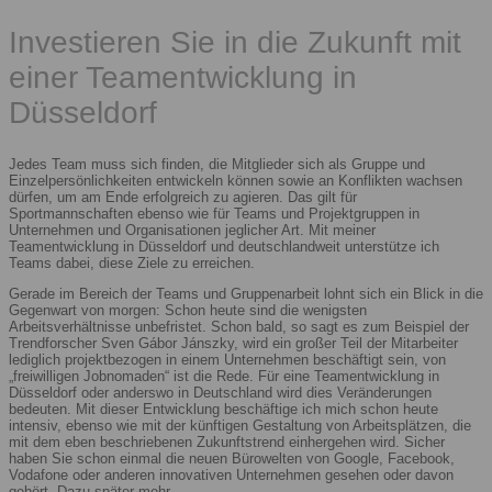
Investieren Sie in die Zukunft mit
einer Teamentwicklung in
Düsseldorf
Jedes Team muss sich finden, die Mitglieder sich als Gruppe und
Einzelpersönlichkeiten entwickeln können sowie an Konflikten wachsen
dürfen, um am Ende erfolgreich zu agieren. Das gilt für
Sportmannschaften ebenso wie für Teams und Projektgruppen in
Unternehmen und Organisationen jeglicher Art. Mit meiner
Teamentwicklung in Düsseldorf und deutschlandweit unterstütze ich
Teams dabei, diese Ziele zu erreichen.
Gerade im Bereich der Teams und Gruppenarbeit lohnt sich ein Blick in die
Gegenwart von morgen: Schon heute sind die wenigsten
Arbeitsverhältnisse unbefristet. Schon bald, so sagt es zum Beispiel der
Trendforscher Sven Gábor Jánszky, wird ein großer Teil der Mitarbeiter
lediglich projektbezogen in einem Unternehmen beschäftigt sein, von
„freiwilligen Jobnomaden“ ist die Rede. Für eine Teamentwicklung in
Düsseldorf oder anderswo in Deutschland wird dies Veränderungen
bedeuten. Mit dieser Entwicklung beschäftige ich mich schon heute
intensiv, ebenso wie mit der künftigen Gestaltung von Arbeitsplätzen, die
mit dem eben beschriebenen Zukunftstrend einhergehen wird. Sicher
haben Sie schon einmal die neuen Bürowelten von Google, Facebook,
Vodafone oder anderen innovativen Unternehmen gesehen oder davon
gehört. Dazu später mehr.