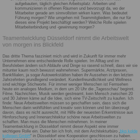
aufgebauten, täglich gleichen Arbeitsplatz. Arbeiten und
kommunizieren in offenen Räumen und bevorzugt da, wo der
Mitarbeiter gerade am sinnvollsten wirken kann. Was bedeutet
Führung morgen? Wie umgehen mit Teammitgliedern, die nur für
dieses eine Projekt beschäftigt werden? Welche Rolle spielen
Mitarbeiterbindung und -gewinnung morgen?
Teamentwicklung Düsseldorf nimmt die Arbeitswelt
von morgen ins Blickfeld
Das dritte Thema fasziniert mich und wird in Zukunft für immer mehr
Unternehmen eine entscheidende Rolle spielen. Im Alltag und im
Berufsleben ändern sich Abläufe und Dinge so rasend schnell, dass wir sie
mitunter kaum noch bewusst wahrnehmen. Supermärkte, Arztpraxen,
Bankfilialen, ja sogar Autowerkstätten haben ihr Aussehen in den letzten
Jahrzehnten grundlegend verändert. Kundenfreundlichkeit und Wellness
sind wichtige Stichworte. Für immer weniger Menschen ist Fernsehen
heute ein analoges Medium, in dem um 20 Uhr die „Tagesschau“ beginnt.
Filme, Nachrichten, Musik werden gestreamt, kein Mensch zwischen 20
und 30 Jahren käme auf die Idee, sich eine TV-Zeitschrift zu kaufen. Ich
finde: Neue Arbeitswelten müssen so geschaffen sein, dass sich die
Menschen darin wohlfühlen und kreativ sein können und bin überzeugt
davon, dass es nicht ausreicht, mit Hilfe der neuesten Erkenntnisse aus
Hirnforschung und Innenarchitektur schöne neue Arbeitswelten zu
schaffen. Man muss die Menschen mitnehmen. In meiner
Teamentwicklung in Düsseldorf nimmt dieser Aspekt eine immer
wichtigere Rolle ein. Daher bin ich froh, mit dem Architekturbüro „
bkp kolde
kollegen GmbH
“ in Düsseldorf eine Kooperation geschlossen zu haben.