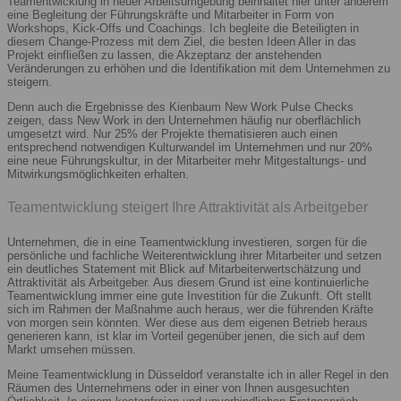
Teamentwicklung in neuer Arbeitsumgebung beinhaltet hier unter anderem
eine Begleitung der Führungskräfte und Mitarbeiter in Form von
Workshops, Kick-Offs und Coachings. Ich begleite die Beteiligten in
diesem Change-Prozess mit dem Ziel, die besten Ideen Aller in das
Projekt einfließen zu lassen, die Akzeptanz der anstehenden
Veränderungen zu erhöhen und die Identifikation mit dem Unternehmen zu
steigern.
Denn auch die Ergebnisse des Kienbaum New Work Pulse Checks
zeigen, dass New Work in den Unternehmen häufig nur oberflächlich
umgesetzt wird. Nur 25% der Projekte thematisieren auch einen
entsprechend notwendigen Kulturwandel im Unternehmen und nur 20%
eine neue Führungskultur, in der Mitarbeiter mehr Mitgestaltungs- und
Mitwirkungsmöglichkeiten erhalten.
Teamentwicklung steigert Ihre Attraktivität als Arbeitgeber
Unternehmen, die in eine Teamentwicklung investieren, sorgen für die
persönliche und fachliche Weiterentwicklung ihrer Mitarbeiter und setzen
ein deutliches Statement mit Blick auf Mitarbeiterwertschätzung und
Attraktivität als Arbeitgeber. Aus diesem Grund ist eine kontinuierliche
Teamentwicklung immer eine gute Investition für die Zukunft. Oft stellt
sich im Rahmen der Maßnahme auch heraus, wer die führenden Kräfte
von morgen sein könnten. Wer diese aus dem eigenen Betrieb heraus
generieren kann, ist klar im Vorteil gegenüber jenen, die sich auf dem
Markt umsehen müssen.
Meine Teamentwicklung in Düsseldorf veranstalte ich in aller Regel in den
Räumen des Unternehmens oder in einer von Ihnen ausgesuchten