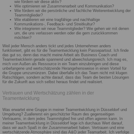
wie fördern wir diese aktiv?
Wie optimieren wir Zusammenarbeit und Kommunikation?
Wie fördern wir die persönliche und fachliche Weiterentwicklung der
Teammitglieder?
Wie etablieren wir eine tragfähige und nachhaltige
Kommunikations-, Feedback- und Streitkultur?
Wie integrieren wir neue Teammitglieder? Wie gehen wir mit denen
um, die uns verlassen werden oder die gern zurückkommen
möchten?
Weil jeder Mensch anders tickt und jedes Unternehmen anders
funktioniert, gibt es für die Teamentwicklung kein Passepartout. Ich finde
das gut so, denn das macht meine Arbeit als Business Coach und
Teamentwicklerin gerade spannend und abwechslungsreich. Ich mag es,
mich von Außen als Ressource in ein Team einzubringen und diese
unbefangene und wertschätzende Herangehensweise in einen Vorteil für
die Gruppe umzumünzen. Dabei überfalle ich das Team nicht mit klugen
Ratschlägen, sondern achte darauf, dass das Team die besten Lösungen
für die Zukunft aus sich selbst heraus findet und realisiert.
Vertrauen und Wertschätzung zählen in der
Teamentwicklung
Was erwartet eine Gruppe in meiner Teamentwicklung in Düsseldorf und
Umgebung? Zuallererst ein geschützter Raum des gegenseitigen
Vertrauens, in dem jedes Teammitglied frei und offen agieren kann. In
meiner Teamentwicklung in Düsseldorf lege ich durchaus Wert darauf,
dass wir auch Spaß in der Zusammenarbeit haben. Vertrauen und eine
wertschätzende Atmosphäre sind das A&O jeder Teamarbeit. Ich verfolge