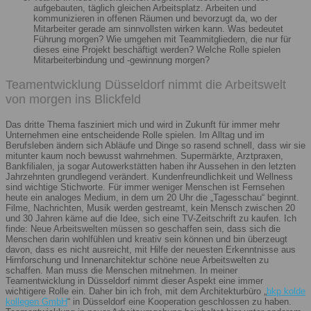
aufgebauten, täglich gleichen Arbeitsplatz. Arbeiten und
kommunizieren in offenen Räumen und bevorzugt da, wo der
Mitarbeiter gerade am sinnvollsten wirken kann. Was bedeutet
Führung morgen? Wie umgehen mit Teammitgliedern, die nur für
dieses eine Projekt beschäftigt werden? Welche Rolle spielen
Mitarbeiterbindung und -gewinnung morgen?
Teamentwicklung Düsseldorf nimmt die Arbeitswelt
von morgen ins Blickfeld
Das dritte Thema fasziniert mich und wird in Zukunft für immer mehr
Unternehmen eine entscheidende Rolle spielen. Im Alltag und im
Berufsleben ändern sich Abläufe und Dinge so rasend schnell, dass wir sie
mitunter kaum noch bewusst wahrnehmen. Supermärkte, Arztpraxen,
Bankfilialen, ja sogar Autowerkstätten haben ihr Aussehen in den letzten
Jahrzehnten grundlegend verändert. Kundenfreundlichkeit und Wellness
sind wichtige Stichworte. Für immer weniger Menschen ist Fernsehen
heute ein analoges Medium, in dem um 20 Uhr die „Tagesschau“ beginnt.
Filme, Nachrichten, Musik werden gestreamt, kein Mensch zwischen 20
und 30 Jahren käme auf die Idee, sich eine TV-Zeitschrift zu kaufen. Ich
finde: Neue Arbeitswelten müssen so geschaffen sein, dass sich die
Menschen darin wohlfühlen und kreativ sein können und bin überzeugt
davon, dass es nicht ausreicht, mit Hilfe der neuesten Erkenntnisse aus
Hirnforschung und Innenarchitektur schöne neue Arbeitswelten zu
schaffen. Man muss die Menschen mitnehmen. In meiner
Teamentwicklung in Düsseldorf nimmt dieser Aspekt eine immer
wichtigere Rolle ein. Daher bin ich froh, mit dem Architekturbüro „
bkp kolde
kollegen GmbH
“ in Düsseldorf eine Kooperation geschlossen zu haben.