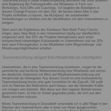
Teamentwicklung in neuer Arbeitsumgebung beinhaltet hier unter anderem
eine Begleitung der Führungskräfte und Mitarbeiter in Form von
Workshops, Kick-Offs und Coachings. Ich begleite die Beteiligten in
diesem Change-Prozess mit dem Ziel, die besten Ideen Aller in das
Projekt einfließen zu lassen, die Akzeptanz der anstehenden
Veränderungen zu erhöhen und die Identifikation mit dem Unternehmen zu
steigern.
Denn auch die Ergebnisse des Kienbaum New Work Pulse Checks
zeigen, dass New Work in den Unternehmen häufig nur oberflächlich
umgesetzt wird. Nur 25% der Projekte thematisieren auch einen
entsprechend notwendigen Kulturwandel im Unternehmen und nur 20%
eine neue Führungskultur, in der Mitarbeiter mehr Mitgestaltungs- und
Mitwirkungsmöglichkeiten erhalten.
Teamentwicklung steigert Ihre Attraktivität als Arbeitgeber
Unternehmen, die in eine Teamentwicklung investieren, sorgen für die
persönliche und fachliche Weiterentwicklung ihrer Mitarbeiter und setzen
ein deutliches Statement mit Blick auf Mitarbeiterwertschätzung und
Attraktivität als Arbeitgeber. Aus diesem Grund ist eine kontinuierliche
Teamentwicklung immer eine gute Investition für die Zukunft. Oft stellt
sich im Rahmen der Maßnahme auch heraus, wer die führenden Kräfte
von morgen sein könnten. Wer diese aus dem eigenen Betrieb heraus
generieren kann, ist klar im Vorteil gegenüber jenen, die sich auf dem
Markt umsehen müssen.
Meine Teamentwicklung in Düsseldorf veranstalte ich in aller Regel in den
Räumen des Unternehmens oder in einer von Ihnen ausgesuchten