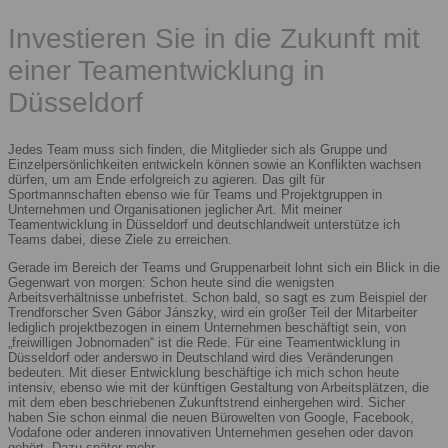
Investieren Sie in die Zukunft mit
einer Teamentwicklung in
Düsseldorf
Jedes Team muss sich finden, die Mitglieder sich als Gruppe und
Einzelpersönlichkeiten entwickeln können sowie an Konflikten wachsen
dürfen, um am Ende erfolgreich zu agieren. Das gilt für
Sportmannschaften ebenso wie für Teams und Projektgruppen in
Unternehmen und Organisationen jeglicher Art. Mit meiner
Teamentwicklung in Düsseldorf und deutschlandweit unterstütze ich
Teams dabei, diese Ziele zu erreichen.
Gerade im Bereich der Teams und Gruppenarbeit lohnt sich ein Blick in die
Gegenwart von morgen: Schon heute sind die wenigsten
Arbeitsverhältnisse unbefristet. Schon bald, so sagt es zum Beispiel der
Trendforscher Sven Gábor Jánszky, wird ein großer Teil der Mitarbeiter
lediglich projektbezogen in einem Unternehmen beschäftigt sein, von
„freiwilligen Jobnomaden“ ist die Rede. Für eine Teamentwicklung in
Düsseldorf oder anderswo in Deutschland wird dies Veränderungen
bedeuten. Mit dieser Entwicklung beschäftige ich mich schon heute
intensiv, ebenso wie mit der künftigen Gestaltung von Arbeitsplätzen, die
mit dem eben beschriebenen Zukunftstrend einhergehen wird. Sicher
haben Sie schon einmal die neuen Bürowelten von Google, Facebook,
Vodafone oder anderen innovativen Unternehmen gesehen oder davon
gehört. Dazu später mehr.