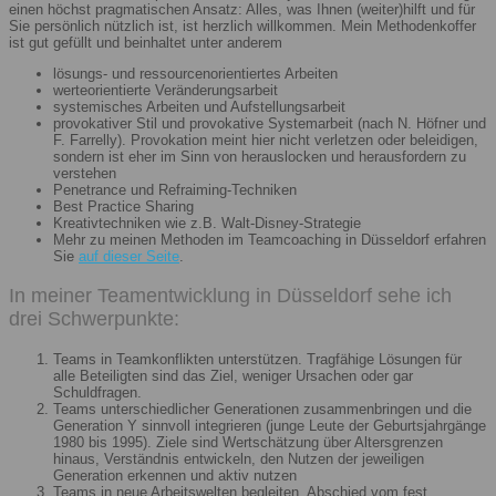
einen höchst pragmatischen Ansatz: Alles, was Ihnen (weiter)hilft und für
Sie persönlich nützlich ist, ist herzlich willkommen. Mein Methodenkoffer
ist gut gefüllt und beinhaltet unter anderem
lösungs- und ressourcenorientiertes Arbeiten
werteorientierte Veränderungsarbeit
systemisches Arbeiten und Aufstellungsarbeit
provokativer Stil und provokative Systemarbeit (nach N. Höfner und
F. Farrelly). Provokation meint hier nicht verletzen oder beleidigen,
sondern ist eher im Sinn von herauslocken und herausfordern zu
verstehen
Penetrance und Refraiming-Techniken
Best Practice Sharing
Kreativtechniken wie z.B. Walt-Disney-Strategie
Mehr zu meinen Methoden im Teamcoaching in Düsseldorf erfahren
Sie
auf dieser Seite
.
In meiner Teamentwicklung in Düsseldorf sehe ich
drei Schwerpunkte:
Teams in Teamkonflikten unterstützen. Tragfähige Lösungen für
alle Beteiligten sind das Ziel, weniger Ursachen oder gar
Schuldfragen.
Teams unterschiedlicher Generationen zusammenbringen und die
Generation Y sinnvoll integrieren (junge Leute der Geburtsjahrgänge
1980 bis 1995). Ziele sind Wertschätzung über Altersgrenzen
hinaus, Verständnis entwickeln, den Nutzen der jeweiligen
Generation erkennen und aktiv nutzen
Teams in neue Arbeitswelten begleiten. Abschied vom fest