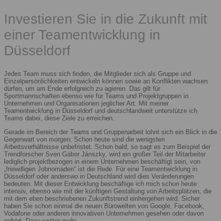
Investieren Sie in die Zukunft mit
einer Teamentwicklung in
Düsseldorf
Jedes Team muss sich finden, die Mitglieder sich als Gruppe und
Einzelpersönlichkeiten entwickeln können sowie an Konflikten wachsen
dürfen, um am Ende erfolgreich zu agieren. Das gilt für
Sportmannschaften ebenso wie für Teams und Projektgruppen in
Unternehmen und Organisationen jeglicher Art. Mit meiner
Teamentwicklung in Düsseldorf und deutschlandweit unterstütze ich
Teams dabei, diese Ziele zu erreichen.
Gerade im Bereich der Teams und Gruppenarbeit lohnt sich ein Blick in die
Gegenwart von morgen: Schon heute sind die wenigsten
Arbeitsverhältnisse unbefristet. Schon bald, so sagt es zum Beispiel der
Trendforscher Sven Gábor Jánszky, wird ein großer Teil der Mitarbeiter
lediglich projektbezogen in einem Unternehmen beschäftigt sein, von
„freiwilligen Jobnomaden“ ist die Rede. Für eine Teamentwicklung in
Düsseldorf oder anderswo in Deutschland wird dies Veränderungen
bedeuten. Mit dieser Entwicklung beschäftige ich mich schon heute
intensiv, ebenso wie mit der künftigen Gestaltung von Arbeitsplätzen, die
mit dem eben beschriebenen Zukunftstrend einhergehen wird. Sicher
haben Sie schon einmal die neuen Bürowelten von Google, Facebook,
Vodafone oder anderen innovativen Unternehmen gesehen oder davon
gehört. Dazu später mehr.