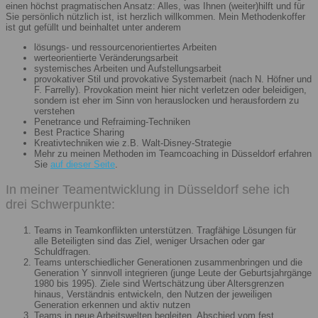
einen höchst pragmatischen Ansatz: Alles, was Ihnen (weiter)hilft und für
Sie persönlich nützlich ist, ist herzlich willkommen. Mein Methodenkoffer
ist gut gefüllt und beinhaltet unter anderem
lösungs- und ressourcenorientiertes Arbeiten
werteorientierte Veränderungsarbeit
systemisches Arbeiten und Aufstellungsarbeit
provokativer Stil und provokative Systemarbeit (nach N. Höfner und
F. Farrelly). Provokation meint hier nicht verletzen oder beleidigen,
sondern ist eher im Sinn von herauslocken und herausfordern zu
verstehen
Penetrance und Refraiming-Techniken
Best Practice Sharing
Kreativtechniken wie z.B. Walt-Disney-Strategie
Mehr zu meinen Methoden im Teamcoaching in Düsseldorf erfahren
Sie
auf dieser Seite
.
In meiner Teamentwicklung in Düsseldorf sehe ich
drei Schwerpunkte:
Teams in Teamkonflikten unterstützen. Tragfähige Lösungen für
alle Beteiligten sind das Ziel, weniger Ursachen oder gar
Schuldfragen.
Teams unterschiedlicher Generationen zusammenbringen und die
Generation Y sinnvoll integrieren (junge Leute der Geburtsjahrgänge
1980 bis 1995). Ziele sind Wertschätzung über Altersgrenzen
hinaus, Verständnis entwickeln, den Nutzen der jeweiligen
Generation erkennen und aktiv nutzen
Teams in neue Arbeitswelten begleiten. Abschied vom fest