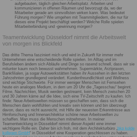
aufgebauten, täglich gleichen Arbeitsplatz. Arbeiten und
kommunizieren in offenen Räumen und bevorzugt da, wo der
Mitarbeiter gerade am sinnvollsten wirken kann. Was bedeutet
Führung morgen? Wie umgehen mit Teammitgliedern, die nur für
dieses eine Projekt beschäftigt werden? Welche Rolle spielen
Mitarbeiterbindung und -gewinnung morgen?
Teamentwicklung Düsseldorf nimmt die Arbeitswelt
von morgen ins Blickfeld
Das dritte Thema fasziniert mich und wird in Zukunft für immer mehr
Unternehmen eine entscheidende Rolle spielen. Im Alltag und im
Berufsleben ändern sich Abläufe und Dinge so rasend schnell, dass wir sie
mitunter kaum noch bewusst wahrnehmen. Supermärkte, Arztpraxen,
Bankfilialen, ja sogar Autowerkstätten haben ihr Aussehen in den letzten
Jahrzehnten grundlegend verändert. Kundenfreundlichkeit und Wellness
sind wichtige Stichworte. Für immer weniger Menschen ist Fernsehen
heute ein analoges Medium, in dem um 20 Uhr die „Tagesschau“ beginnt.
Filme, Nachrichten, Musik werden gestreamt, kein Mensch zwischen 20
und 30 Jahren käme auf die Idee, sich eine TV-Zeitschrift zu kaufen. Ich
finde: Neue Arbeitswelten müssen so geschaffen sein, dass sich die
Menschen darin wohlfühlen und kreativ sein können und bin überzeugt
davon, dass es nicht ausreicht, mit Hilfe der neuesten Erkenntnisse aus
Hirnforschung und Innenarchitektur schöne neue Arbeitswelten zu
schaffen. Man muss die Menschen mitnehmen. In meiner
Teamentwicklung in Düsseldorf nimmt dieser Aspekt eine immer
wichtigere Rolle ein. Daher bin ich froh, mit dem Architekturbüro „
bkp kolde
kollegen GmbH
“ in Düsseldorf eine Kooperation geschlossen zu haben.