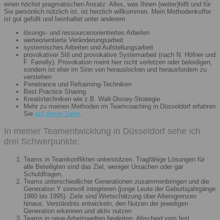
einen höchst pragmatischen Ansatz: Alles, was Ihnen (weiter)hilft und für
Sie persönlich nützlich ist, ist herzlich willkommen. Mein Methodenkoffer
ist gut gefüllt und beinhaltet unter anderem
lösungs- und ressourcenorientiertes Arbeiten
werteorientierte Veränderungsarbeit
systemisches Arbeiten und Aufstellungsarbeit
provokativer Stil und provokative Systemarbeit (nach N. Höfner und
F. Farrelly). Provokation meint hier nicht verletzen oder beleidigen,
sondern ist eher im Sinn von herauslocken und herausfordern zu
verstehen
Penetrance und Refraiming-Techniken
Best Practice Sharing
Kreativtechniken wie z.B. Walt-Disney-Strategie
Mehr zu meinen Methoden im Teamcoaching in Düsseldorf erfahren
Sie
auf dieser Seite
.
In meiner Teamentwicklung in Düsseldorf sehe ich
drei Schwerpunkte:
Teams in Teamkonflikten unterstützen. Tragfähige Lösungen für
alle Beteiligten sind das Ziel, weniger Ursachen oder gar
Schuldfragen.
Teams unterschiedlicher Generationen zusammenbringen und die
Generation Y sinnvoll integrieren (junge Leute der Geburtsjahrgänge
1980 bis 1995). Ziele sind Wertschätzung über Altersgrenzen
hinaus, Verständnis entwickeln, den Nutzen der jeweiligen
Generation erkennen und aktiv nutzen
Teams in neue Arbeitswelten begleiten. Abschied vom fest