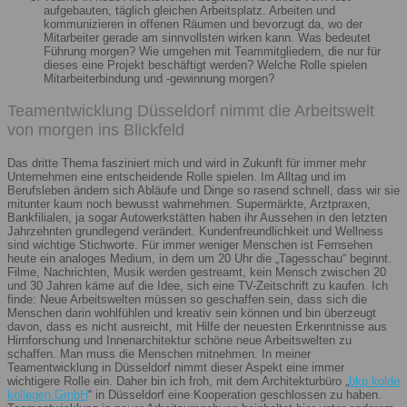
aufgebauten, täglich gleichen Arbeitsplatz. Arbeiten und
kommunizieren in offenen Räumen und bevorzugt da, wo der
Mitarbeiter gerade am sinnvollsten wirken kann. Was bedeutet
Führung morgen? Wie umgehen mit Teammitgliedern, die nur für
dieses eine Projekt beschäftigt werden? Welche Rolle spielen
Mitarbeiterbindung und -gewinnung morgen?
Teamentwicklung Düsseldorf nimmt die Arbeitswelt
von morgen ins Blickfeld
Das dritte Thema fasziniert mich und wird in Zukunft für immer mehr
Unternehmen eine entscheidende Rolle spielen. Im Alltag und im
Berufsleben ändern sich Abläufe und Dinge so rasend schnell, dass wir sie
mitunter kaum noch bewusst wahrnehmen. Supermärkte, Arztpraxen,
Bankfilialen, ja sogar Autowerkstätten haben ihr Aussehen in den letzten
Jahrzehnten grundlegend verändert. Kundenfreundlichkeit und Wellness
sind wichtige Stichworte. Für immer weniger Menschen ist Fernsehen
heute ein analoges Medium, in dem um 20 Uhr die „Tagesschau“ beginnt.
Filme, Nachrichten, Musik werden gestreamt, kein Mensch zwischen 20
und 30 Jahren käme auf die Idee, sich eine TV-Zeitschrift zu kaufen. Ich
finde: Neue Arbeitswelten müssen so geschaffen sein, dass sich die
Menschen darin wohlfühlen und kreativ sein können und bin überzeugt
davon, dass es nicht ausreicht, mit Hilfe der neuesten Erkenntnisse aus
Hirnforschung und Innenarchitektur schöne neue Arbeitswelten zu
schaffen. Man muss die Menschen mitnehmen. In meiner
Teamentwicklung in Düsseldorf nimmt dieser Aspekt eine immer
wichtigere Rolle ein. Daher bin ich froh, mit dem Architekturbüro „
bkp kolde
kollegen GmbH
“ in Düsseldorf eine Kooperation geschlossen zu haben.