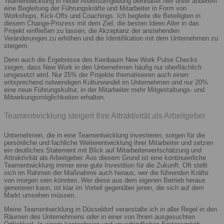
Teamentwicklung in neuer Arbeitsumgebung beinhaltet hier unter anderem
eine Begleitung der Führungskräfte und Mitarbeiter in Form von
Workshops, Kick-Offs und Coachings. Ich begleite die Beteiligten in
diesem Change-Prozess mit dem Ziel, die besten Ideen Aller in das
Projekt einfließen zu lassen, die Akzeptanz der anstehenden
Veränderungen zu erhöhen und die Identifikation mit dem Unternehmen zu
steigern.
Denn auch die Ergebnisse des Kienbaum New Work Pulse Checks
zeigen, dass New Work in den Unternehmen häufig nur oberflächlich
umgesetzt wird. Nur 25% der Projekte thematisieren auch einen
entsprechend notwendigen Kulturwandel im Unternehmen und nur 20%
eine neue Führungskultur, in der Mitarbeiter mehr Mitgestaltungs- und
Mitwirkungsmöglichkeiten erhalten.
Teamentwicklung steigert Ihre Attraktivität als Arbeitgeber
Unternehmen, die in eine Teamentwicklung investieren, sorgen für die
persönliche und fachliche Weiterentwicklung ihrer Mitarbeiter und setzen
ein deutliches Statement mit Blick auf Mitarbeiterwertschätzung und
Attraktivität als Arbeitgeber. Aus diesem Grund ist eine kontinuierliche
Teamentwicklung immer eine gute Investition für die Zukunft. Oft stellt
sich im Rahmen der Maßnahme auch heraus, wer die führenden Kräfte
von morgen sein könnten. Wer diese aus dem eigenen Betrieb heraus
generieren kann, ist klar im Vorteil gegenüber jenen, die sich auf dem
Markt umsehen müssen.
Meine Teamentwicklung in Düsseldorf veranstalte ich in aller Regel in den
Räumen des Unternehmens oder in einer von Ihnen ausgesuchten