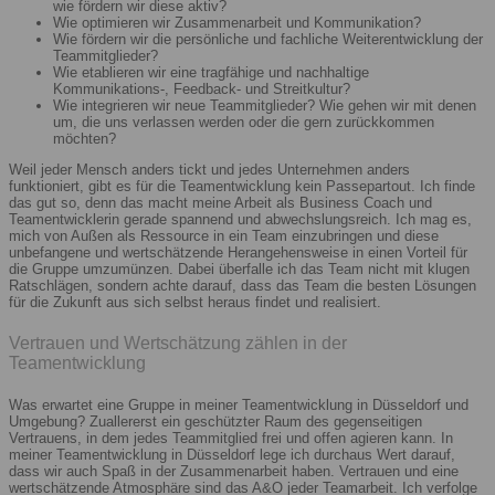
wie fördern wir diese aktiv?
Wie optimieren wir Zusammenarbeit und Kommunikation?
Wie fördern wir die persönliche und fachliche Weiterentwicklung der
Teammitglieder?
Wie etablieren wir eine tragfähige und nachhaltige
Kommunikations-, Feedback- und Streitkultur?
Wie integrieren wir neue Teammitglieder? Wie gehen wir mit denen
um, die uns verlassen werden oder die gern zurückkommen
möchten?
Weil jeder Mensch anders tickt und jedes Unternehmen anders
funktioniert, gibt es für die Teamentwicklung kein Passepartout. Ich finde
das gut so, denn das macht meine Arbeit als Business Coach und
Teamentwicklerin gerade spannend und abwechslungsreich. Ich mag es,
mich von Außen als Ressource in ein Team einzubringen und diese
unbefangene und wertschätzende Herangehensweise in einen Vorteil für
die Gruppe umzumünzen. Dabei überfalle ich das Team nicht mit klugen
Ratschlägen, sondern achte darauf, dass das Team die besten Lösungen
für die Zukunft aus sich selbst heraus findet und realisiert.
Vertrauen und Wertschätzung zählen in der
Teamentwicklung
Was erwartet eine Gruppe in meiner Teamentwicklung in Düsseldorf und
Umgebung? Zuallererst ein geschützter Raum des gegenseitigen
Vertrauens, in dem jedes Teammitglied frei und offen agieren kann. In
meiner Teamentwicklung in Düsseldorf lege ich durchaus Wert darauf,
dass wir auch Spaß in der Zusammenarbeit haben. Vertrauen und eine
wertschätzende Atmosphäre sind das A&O jeder Teamarbeit. Ich verfolge