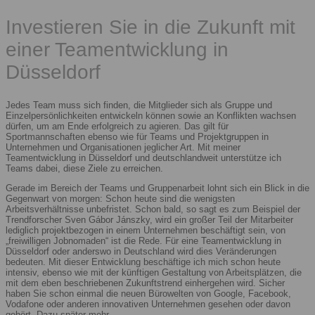
Investieren Sie in die Zukunft mit
einer Teamentwicklung in
Düsseldorf
Jedes Team muss sich finden, die Mitglieder sich als Gruppe und
Einzelpersönlichkeiten entwickeln können sowie an Konflikten wachsen
dürfen, um am Ende erfolgreich zu agieren. Das gilt für
Sportmannschaften ebenso wie für Teams und Projektgruppen in
Unternehmen und Organisationen jeglicher Art. Mit meiner
Teamentwicklung in Düsseldorf und deutschlandweit unterstütze ich
Teams dabei, diese Ziele zu erreichen.
Gerade im Bereich der Teams und Gruppenarbeit lohnt sich ein Blick in die
Gegenwart von morgen: Schon heute sind die wenigsten
Arbeitsverhältnisse unbefristet. Schon bald, so sagt es zum Beispiel der
Trendforscher Sven Gábor Jánszky, wird ein großer Teil der Mitarbeiter
lediglich projektbezogen in einem Unternehmen beschäftigt sein, von
„freiwilligen Jobnomaden“ ist die Rede. Für eine Teamentwicklung in
Düsseldorf oder anderswo in Deutschland wird dies Veränderungen
bedeuten. Mit dieser Entwicklung beschäftige ich mich schon heute
intensiv, ebenso wie mit der künftigen Gestaltung von Arbeitsplätzen, die
mit dem eben beschriebenen Zukunftstrend einhergehen wird. Sicher
haben Sie schon einmal die neuen Bürowelten von Google, Facebook,
Vodafone oder anderen innovativen Unternehmen gesehen oder davon
gehört. Dazu später mehr.