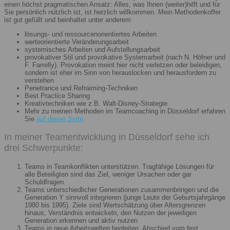
einen höchst pragmatischen Ansatz: Alles, was Ihnen (weiter)hilft und für
Sie persönlich nützlich ist, ist herzlich willkommen. Mein Methodenkoffer
ist gut gefüllt und beinhaltet unter anderem
lösungs- und ressourcenorientiertes Arbeiten
werteorientierte Veränderungsarbeit
systemisches Arbeiten und Aufstellungsarbeit
provokativer Stil und provokative Systemarbeit (nach N. Höfner und
F. Farrelly). Provokation meint hier nicht verletzen oder beleidigen,
sondern ist eher im Sinn von herauslocken und herausfordern zu
verstehen
Penetrance und Refraiming-Techniken
Best Practice Sharing
Kreativtechniken wie z.B. Walt-Disney-Strategie
Mehr zu meinen Methoden im Teamcoaching in Düsseldorf erfahren
Sie
auf dieser Seite
.
In meiner Teamentwicklung in Düsseldorf sehe ich
drei Schwerpunkte:
Teams in Teamkonflikten unterstützen. Tragfähige Lösungen für
alle Beteiligten sind das Ziel, weniger Ursachen oder gar
Schuldfragen.
Teams unterschiedlicher Generationen zusammenbringen und die
Generation Y sinnvoll integrieren (junge Leute der Geburtsjahrgänge
1980 bis 1995). Ziele sind Wertschätzung über Altersgrenzen
hinaus, Verständnis entwickeln, den Nutzen der jeweiligen
Generation erkennen und aktiv nutzen
Teams in neue Arbeitswelten begleiten. Abschied vom fest