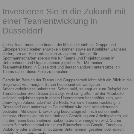
Investieren Sie in die Zukunft mit
einer Teamentwicklung in
Düsseldorf
Jedes Team muss sich finden, die Mitglieder sich als Gruppe und
Einzelpersönlichkeiten entwickeln können sowie an Konflikten wachsen
dürfen, um am Ende erfolgreich zu agieren. Das gilt für
Sportmannschaften ebenso wie für Teams und Projektgruppen in
Unternehmen und Organisationen jeglicher Art. Mit meiner
Teamentwicklung in Düsseldorf und deutschlandweit unterstütze ich
Teams dabei, diese Ziele zu erreichen.
Gerade im Bereich der Teams und Gruppenarbeit lohnt sich ein Blick in die
Gegenwart von morgen: Schon heute sind die wenigsten
Arbeitsverhältnisse unbefristet. Schon bald, so sagt es zum Beispiel der
Trendforscher Sven Gábor Jánszky, wird ein großer Teil der Mitarbeiter
lediglich projektbezogen in einem Unternehmen beschäftigt sein, von
„freiwilligen Jobnomaden“ ist die Rede. Für eine Teamentwicklung in
Düsseldorf oder anderswo in Deutschland wird dies Veränderungen
bedeuten. Mit dieser Entwicklung beschäftige ich mich schon heute
intensiv, ebenso wie mit der künftigen Gestaltung von Arbeitsplätzen, die
mit dem eben beschriebenen Zukunftstrend einhergehen wird. Sicher
haben Sie schon einmal die neuen Bürowelten von Google, Facebook,
Vodafone oder anderen innovativen Unternehmen gesehen oder davon
gehört. Dazu später mehr.