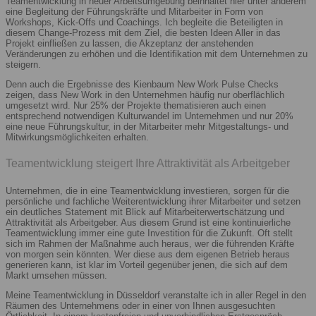
Teamentwicklung in neuer Arbeitsumgebung beinhaltet hier unter anderem
eine Begleitung der Führungskräfte und Mitarbeiter in Form von
Workshops, Kick-Offs und Coachings. Ich begleite die Beteiligten in
diesem Change-Prozess mit dem Ziel, die besten Ideen Aller in das
Projekt einfließen zu lassen, die Akzeptanz der anstehenden
Veränderungen zu erhöhen und die Identifikation mit dem Unternehmen zu
steigern.
Denn auch die Ergebnisse des Kienbaum New Work Pulse Checks
zeigen, dass New Work in den Unternehmen häufig nur oberflächlich
umgesetzt wird. Nur 25% der Projekte thematisieren auch einen
entsprechend notwendigen Kulturwandel im Unternehmen und nur 20%
eine neue Führungskultur, in der Mitarbeiter mehr Mitgestaltungs- und
Mitwirkungsmöglichkeiten erhalten.
Teamentwicklung steigert Ihre Attraktivität als Arbeitgeber
Unternehmen, die in eine Teamentwicklung investieren, sorgen für die
persönliche und fachliche Weiterentwicklung ihrer Mitarbeiter und setzen
ein deutliches Statement mit Blick auf Mitarbeiterwertschätzung und
Attraktivität als Arbeitgeber. Aus diesem Grund ist eine kontinuierliche
Teamentwicklung immer eine gute Investition für die Zukunft. Oft stellt
sich im Rahmen der Maßnahme auch heraus, wer die führenden Kräfte
von morgen sein könnten. Wer diese aus dem eigenen Betrieb heraus
generieren kann, ist klar im Vorteil gegenüber jenen, die sich auf dem
Markt umsehen müssen.
Meine Teamentwicklung in Düsseldorf veranstalte ich in aller Regel in den
Räumen des Unternehmens oder in einer von Ihnen ausgesuchten