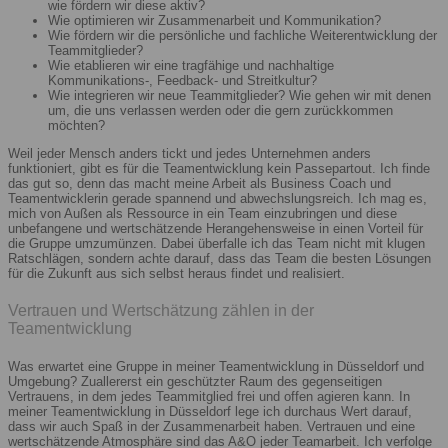
wie fördern wir diese aktiv?
Wie optimieren wir Zusammenarbeit und Kommunikation?
Wie fördern wir die persönliche und fachliche Weiterentwicklung der
Teammitglieder?
Wie etablieren wir eine tragfähige und nachhaltige
Kommunikations-, Feedback- und Streitkultur?
Wie integrieren wir neue Teammitglieder? Wie gehen wir mit denen
um, die uns verlassen werden oder die gern zurückkommen
möchten?
Weil jeder Mensch anders tickt und jedes Unternehmen anders
funktioniert, gibt es für die Teamentwicklung kein Passepartout. Ich finde
das gut so, denn das macht meine Arbeit als Business Coach und
Teamentwicklerin gerade spannend und abwechslungsreich. Ich mag es,
mich von Außen als Ressource in ein Team einzubringen und diese
unbefangene und wertschätzende Herangehensweise in einen Vorteil für
die Gruppe umzumünzen. Dabei überfalle ich das Team nicht mit klugen
Ratschlägen, sondern achte darauf, dass das Team die besten Lösungen
für die Zukunft aus sich selbst heraus findet und realisiert.
Vertrauen und Wertschätzung zählen in der
Teamentwicklung
Was erwartet eine Gruppe in meiner Teamentwicklung in Düsseldorf und
Umgebung? Zuallererst ein geschützter Raum des gegenseitigen
Vertrauens, in dem jedes Teammitglied frei und offen agieren kann. In
meiner Teamentwicklung in Düsseldorf lege ich durchaus Wert darauf,
dass wir auch Spaß in der Zusammenarbeit haben. Vertrauen und eine
wertschätzende Atmosphäre sind das A&O jeder Teamarbeit. Ich verfolge