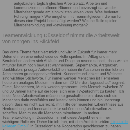
aufgebauten, täglich gleichen Arbeitsplatz. Arbeiten und
kommunizieren in offenen Räumen und bevorzugt da, wo der
Mitarbeiter gerade am sinnvollsten wirken kann. Was bedeutet
Führung morgen? Wie umgehen mit Teammitgliedern, die nur für
dieses eine Projekt beschäftigt werden? Welche Rolle spielen
Mitarbeiterbindung und -gewinnung morgen?
Teamentwicklung Düsseldorf nimmt die Arbeitswelt
von morgen ins Blickfeld
Das dritte Thema fasziniert mich und wird in Zukunft für immer mehr
Unternehmen eine entscheidende Rolle spielen. Im Alltag und im
Berufsleben ändern sich Abläufe und Dinge so rasend schnell, dass wir sie
mitunter kaum noch bewusst wahrnehmen. Supermärkte, Arztpraxen,
Bankfilialen, ja sogar Autowerkstätten haben ihr Aussehen in den letzten
Jahrzehnten grundlegend verändert. Kundenfreundlichkeit und Wellness
sind wichtige Stichworte. Für immer weniger Menschen ist Fernsehen
heute ein analoges Medium, in dem um 20 Uhr die „Tagesschau“ beginnt.
Filme, Nachrichten, Musik werden gestreamt, kein Mensch zwischen 20
und 30 Jahren käme auf die Idee, sich eine TV-Zeitschrift zu kaufen. Ich
finde: Neue Arbeitswelten müssen so geschaffen sein, dass sich die
Menschen darin wohlfühlen und kreativ sein können und bin überzeugt
davon, dass es nicht ausreicht, mit Hilfe der neuesten Erkenntnisse aus
Hirnforschung und Innenarchitektur schöne neue Arbeitswelten zu
schaffen. Man muss die Menschen mitnehmen. In meiner
Teamentwicklung in Düsseldorf nimmt dieser Aspekt eine immer
wichtigere Rolle ein. Daher bin ich froh, mit dem Architekturbüro „
bkp kolde
kollegen GmbH
“ in Düsseldorf eine Kooperation geschlossen zu haben.