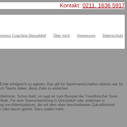
Kontakt:
0211. 1636 5917
siness Coaching Düsseldorf
Über mich
Impressum
Datenschutz
nde erfolgreich zu agieren. Das gilt für Sportmannschaften ebenso wie für
ch Teams dabei, diese Ziele zu erreichen.
nbefristet. Schon bald, so sagt es zum Beispiel der Trendforscher Sven
ie Rede. Für eine Teamentwicklung in Düsseldorf oder anderswo in
ung von Arbeitsplätzen, die mit dem eben beschriebenen Zukunftstrend
 oder davon gehört. Dazu später mehr.