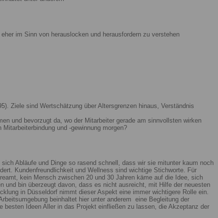
ist eher im Sinn von herauslocken und herausfordern zu verstehen
5). Ziele sind Wertschätzung über Altersgrenzen hinaus, Verständnis
men und bevorzugt da, wo der Mitarbeiter gerade am sinnvollsten wirken
n Mitarbeiterbindung und -gewinnung morgen?
 sich Abläufe und Dinge so rasend schnell, dass wir sie mitunter kaum noch
ert. Kundenfreundlichkeit und Wellness sind wichtige Stichworte. Für
reamt, kein Mensch zwischen 20 und 30 Jahren käme auf die Idee, sich
n und bin überzeugt davon, dass es nicht ausreicht, mit Hilfe der neuesten
lung in Düsseldorf nimmt dieser Aspekt eine immer wichtigere Rolle ein.
Arbeitsumgebung beinhaltet hier unter anderem eine Begleitung der
 besten Ideen Aller in das Projekt einfließen zu lassen, die Akzeptanz der