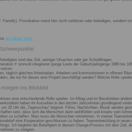
. Farrelly). Provokation meint hier nicht verletzen oder beleidigen, sondern 
Sie
auf dieser Seite
.
i Schwerpunkte:
eteiligten sind das Ziel, weniger Ursachen oder gar Schuldfragen.
ation Y sinnvoll integrieren (junge Leute der Geburtsjahrgänge 1980 bis 199
 nutzen
n, täglich gleichen Arbeitsplatz. Arbeiten und kommunizieren in offenen Räu
n, die nur für dieses eine Projekt beschäftigt werden? Welche Rolle spiele
morgen ins Blickfeld
nehmen eine entscheidende Rolle spielen. Im Alltag und im Berufsleben ändern
erkstätten haben ihr Aussehen in den letzten Jahrzehnten grundlegend veränd
um 20 Uhr die „Tagesschau“ beginnt. Filme, Nachrichten, Musik werden gest
chaffen sein, dass sich die Menschen darin wohlfühlen und kreativ sein könne
elten zu schaffen. Man muss die Menschen mitnehmen. In meiner Teamentwick
Düsseldorf eine Kooperation geschlossen zu haben. Teamentwicklung in neuer 
ngs. Ich begleite die Beteiligten in diesem Change-Prozess mit dem Ziel, die
rnehmen zu steigern.