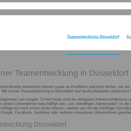
Teamentwicklung Düsseldorf
Bu
einer Teamentwicklung in Düsseldorf
sönlichkeiten entwickeln können sowie an Konflikten wachsen dürfen, um am E
 Mit meiner Teamentwicklung in Düsseldorf und deutschlandweit unterstütze i
 Gegenwart von morgen: Schon heute sind die wenigsten Arbeitsverhältnisse u
n in einem Unternehmen beschäftigt sein, von „freiwilligen Jobnomaden“ ist d
häftige ich mich schon heute intensiv, ebenso wie mit der künftigen Gestalt
n Google, Facebook, Vodafone oder anderen innovativen Unternehmen gesehen
ntwicklung Düsseldorf