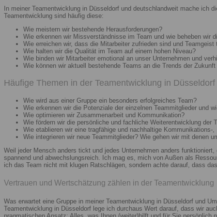
In meiner Teamentwicklung in Düsseldorf und deutschlandweit mache ich di
Teamentwicklung sind häufig diese:
Wie meistern wir bestehende Herausforderungen?
Wie erkennen wir Missverständnisse im Team und wie beheben wir d
Wie erreichen wir, dass die Mitarbeiter zufrieden sind und Teamgeist 
Wie halten wir die Qualität im Team auf einem hohen Niveau?
Wie binden wir Mitarbeiter emotional an unser Unternehmen und verh
Wie können wir aktuell bestehende Teams an die Trends der Zukunft 
Häufige Themen in der Teamentwicklung in Düsseldorf 
Wie wird aus einer Gruppe ein besonders erfolgreiches Team?
Wie erkennen wir die Potenziale der einzelnen Teammitglieder und wie
Wie optimieren wir Zusammenarbeit und Kommunikation?
Wie fördern wir die persönliche und fachliche Weiterentwicklung der 
Wie etablieren wir eine tragfähige und nachhaltige Kommunikations-,
Wie integrieren wir neue Teammitglieder? Wie gehen wir mit denen 
Weil jeder Mensch anders tickt und jedes Unternehmen anders funktioniert,
spannend und abwechslungsreich. Ich mag es, mich von Außen als Ressourc
ich das Team nicht mit klugen Ratschlägen, sondern achte darauf, dass das 
Vertrauen und Wertschätzung zählen in der Teamentwicklung
Was erwartet eine Gruppe in meiner Teamentwicklung in Düsseldorf und Umg
Teamentwicklung in Düsseldorf lege ich durchaus Wert darauf, dass wir au
pragmatischen Ansatz: Alles, was Ihnen (weiter)hilft und für Sie persönlich n