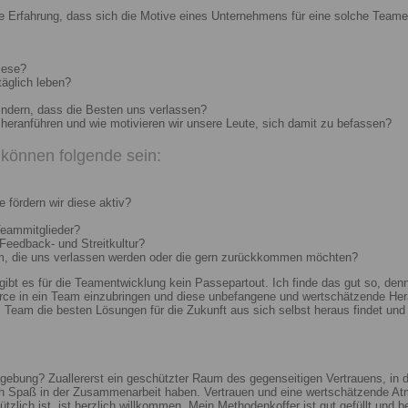
e Erfahrung, dass sich die Motive eines Unternehmens für eine solche Teame
iese?
täglich leben?
indern, dass die Besten uns verlassen?
heranführen und wie motivieren wir unsere Leute, sich damit zu befassen?
können folgende sein:
 fördern wir diese aktiv?
Teammitglieder?
 Feedback- und Streitkultur?
um, die uns verlassen werden oder die gern zurückkommen möchten?
 gibt es für die Teamentwicklung kein Passepartout. Ich finde das gut so, d
e in ein Team einzubringen und diese unbefangene und wertschätzende Hera
Team die besten Lösungen für die Zukunft aus sich selbst heraus findet und r
ebung? Zuallererst ein geschützter Raum des gegenseitigen Vertrauens, in de
ch Spaß in der Zusammenarbeit haben. Vertrauen und eine wertschätzende At
ützlich ist, ist herzlich willkommen. Mein Methodenkoffer ist gut gefüllt und 