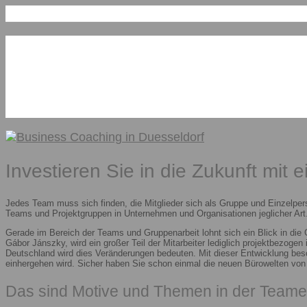
Investieren Sie in die Zukunft mit 
Jedes Team muss sich finden, die Mitglieder sich als Gruppe und Einzelper
Teams und Projektgruppen in Unternehmen und Organisationen jeglicher Art.
Gerade im Bereich der Teams und Gruppenarbeit lohnt sich ein Blick in die
Gábor Jánszky, wird ein großer Teil der Mitarbeiter lediglich projektbezoge
Deutschland wird dies Veränderungen bedeuten. Mit dieser Entwicklung besc
einhergehen wird. Sicher haben Sie schon einmal die neuen Bürowelten vo
Das sind Motive und Themen in der Teame