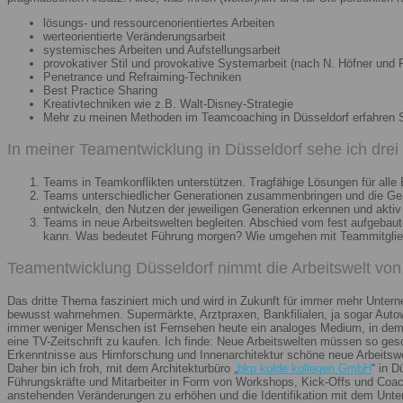
lösungs- und ressourcenorientiertes Arbeiten
werteorientierte Veränderungsarbeit
systemisches Arbeiten und Aufstellungsarbeit
provokativer Stil und provokative Systemarbeit (nach N. Höfner und F
Penetrance und Refraiming-Techniken
Best Practice Sharing
Kreativtechniken wie z.B. Walt-Disney-Strategie
Mehr zu meinen Methoden im Teamcoaching in Düsseldorf erfahren 
In meiner Teamentwicklung in Düsseldorf sehe ich dre
Teams in Teamkonflikten unterstützen. Tragfähige Lösungen für alle B
Teams unterschiedlicher Generationen zusammenbringen und die Gener
entwickeln, den Nutzen der jeweiligen Generation erkennen und aktiv
Teams in neue Arbeitswelten begleiten. Abschied vom fest aufgebaute
kann. Was bedeutet Führung morgen? Wie umgehen mit Teammitglieder
Teamentwicklung Düsseldorf nimmt die Arbeitswelt von 
Das dritte Thema fasziniert mich und wird in Zukunft für immer mehr Unter
bewusst wahrnehmen. Supermärkte, Arztpraxen, Bankfilialen, ja sogar Autow
immer weniger Menschen ist Fernsehen heute ein analoges Medium, in dem 
eine TV-Zeitschrift zu kaufen. Ich finde: Neue Arbeitswelten müssen so ges
Erkenntnisse aus Hirnforschung und Innenarchitektur schöne neue Arbeitsw
Daher bin ich froh, mit dem Architekturbüro „
bkp kolde kollegen GmbH
“ in 
Führungskräfte und Mitarbeiter in Form von Workshops, Kick-Offs und Coachi
anstehenden Veränderungen zu erhöhen und die Identifikation mit dem Unte