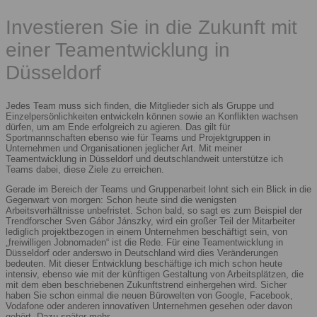
Investieren Sie in die Zukunft mit
einer Teamentwicklung in
Düsseldorf
Jedes Team muss sich finden, die Mitglieder sich als Gruppe und
Einzelpersönlichkeiten entwickeln können sowie an Konflikten wachsen
dürfen, um am Ende erfolgreich zu agieren. Das gilt für
Sportmannschaften ebenso wie für Teams und Projektgruppen in
Unternehmen und Organisationen jeglicher Art. Mit meiner
Teamentwicklung in Düsseldorf und deutschlandweit unterstütze ich
Teams dabei, diese Ziele zu erreichen.
Gerade im Bereich der Teams und Gruppenarbeit lohnt sich ein Blick in die
Gegenwart von morgen: Schon heute sind die wenigsten
Arbeitsverhältnisse unbefristet. Schon bald, so sagt es zum Beispiel der
Trendforscher Sven Gábor Jánszky, wird ein großer Teil der Mitarbeiter
lediglich projektbezogen in einem Unternehmen beschäftigt sein, von
„freiwilligen Jobnomaden“ ist die Rede. Für eine Teamentwicklung in
Düsseldorf oder anderswo in Deutschland wird dies Veränderungen
bedeuten. Mit dieser Entwicklung beschäftige ich mich schon heute
intensiv, ebenso wie mit der künftigen Gestaltung von Arbeitsplätzen, die
mit dem eben beschriebenen Zukunftstrend einhergehen wird. Sicher
haben Sie schon einmal die neuen Bürowelten von Google, Facebook,
Vodafone oder anderen innovativen Unternehmen gesehen oder davon
gehört. Dazu später mehr.