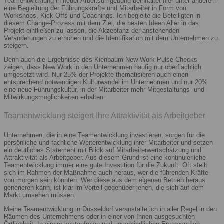
Teamentwicklung in neuer Arbeitsumgebung beinhaltet hier unter anderem
eine Begleitung der Führungskräfte und Mitarbeiter in Form von
Workshops, Kick-Offs und Coachings. Ich begleite die Beteiligten in
diesem Change-Prozess mit dem Ziel, die besten Ideen Aller in das
Projekt einfließen zu lassen, die Akzeptanz der anstehenden
Veränderungen zu erhöhen und die Identifikation mit dem Unternehmen zu
steigern.
Denn auch die Ergebnisse des Kienbaum New Work Pulse Checks
zeigen, dass New Work in den Unternehmen häufig nur oberflächlich
umgesetzt wird. Nur 25% der Projekte thematisieren auch einen
entsprechend notwendigen Kulturwandel im Unternehmen und nur 20%
eine neue Führungskultur, in der Mitarbeiter mehr Mitgestaltungs- und
Mitwirkungsmöglichkeiten erhalten.
Teamentwicklung steigert Ihre Attraktivität als Arbeitgeber
Unternehmen, die in eine Teamentwicklung investieren, sorgen für die
persönliche und fachliche Weiterentwicklung ihrer Mitarbeiter und setzen
ein deutliches Statement mit Blick auf Mitarbeiterwertschätzung und
Attraktivität als Arbeitgeber. Aus diesem Grund ist eine kontinuierliche
Teamentwicklung immer eine gute Investition für die Zukunft. Oft stellt
sich im Rahmen der Maßnahme auch heraus, wer die führenden Kräfte
von morgen sein könnten. Wer diese aus dem eigenen Betrieb heraus
generieren kann, ist klar im Vorteil gegenüber jenen, die sich auf dem
Markt umsehen müssen.
Meine Teamentwicklung in Düsseldorf veranstalte ich in aller Regel in den
Räumen des Unternehmens oder in einer von Ihnen ausgesuchten