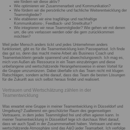
wie fördern wir diese aktiv?
Wie optimieren wir Zusammenarbeit und Kommunikation?
Wie fördern wir die persönliche und fachliche Weiterentwicklung der
Teammitglieder?
Wie etablieren wir eine tragfähige und nachhaltige
Kommunikations-, Feedback- und Streitkultur?
Wie integrieren wir neue Teammitglieder? Wie gehen wir mit denen
um, die uns verlassen werden oder die gern zurückkommen
möchten?
Weil jeder Mensch anders tickt und jedes Unternehmen anders
funktioniert, gibt es für die Teamentwicklung kein Passepartout. Ich finde
das gut so, denn das macht meine Arbeit als Business Coach und
Teamentwicklerin gerade spannend und abwechslungsreich. Ich mag es,
mich von Außen als Ressource in ein Team einzubringen und diese
unbefangene und wertschätzende Herangehensweise in einen Vorteil für
die Gruppe umzumünzen. Dabei überfalle ich das Team nicht mit klugen
Ratschlägen, sondern achte darauf, dass das Team die besten Lösungen
für die Zukunft aus sich selbst heraus findet und realisiert.
Vertrauen und Wertschätzung zählen in der
Teamentwicklung
Was erwartet eine Gruppe in meiner Teamentwicklung in Düsseldorf und
Umgebung? Zuallererst ein geschützter Raum des gegenseitigen
Vertrauens, in dem jedes Teammitglied frei und offen agieren kann. In
meiner Teamentwicklung in Düsseldorf lege ich durchaus Wert darauf,
dass wir auch Spaß in der Zusammenarbeit haben. Vertrauen und eine
wertschätzende Atmosphäre sind das A&O jeder Teamarbeit. Ich verfolge