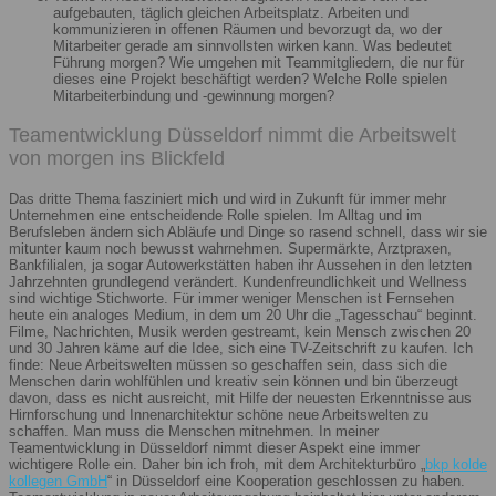
aufgebauten, täglich gleichen Arbeitsplatz. Arbeiten und
kommunizieren in offenen Räumen und bevorzugt da, wo der
Mitarbeiter gerade am sinnvollsten wirken kann. Was bedeutet
Führung morgen? Wie umgehen mit Teammitgliedern, die nur für
dieses eine Projekt beschäftigt werden? Welche Rolle spielen
Mitarbeiterbindung und -gewinnung morgen?
Teamentwicklung Düsseldorf nimmt die Arbeitswelt
von morgen ins Blickfeld
Das dritte Thema fasziniert mich und wird in Zukunft für immer mehr
Unternehmen eine entscheidende Rolle spielen. Im Alltag und im
Berufsleben ändern sich Abläufe und Dinge so rasend schnell, dass wir sie
mitunter kaum noch bewusst wahrnehmen. Supermärkte, Arztpraxen,
Bankfilialen, ja sogar Autowerkstätten haben ihr Aussehen in den letzten
Jahrzehnten grundlegend verändert. Kundenfreundlichkeit und Wellness
sind wichtige Stichworte. Für immer weniger Menschen ist Fernsehen
heute ein analoges Medium, in dem um 20 Uhr die „Tagesschau“ beginnt.
Filme, Nachrichten, Musik werden gestreamt, kein Mensch zwischen 20
und 30 Jahren käme auf die Idee, sich eine TV-Zeitschrift zu kaufen. Ich
finde: Neue Arbeitswelten müssen so geschaffen sein, dass sich die
Menschen darin wohlfühlen und kreativ sein können und bin überzeugt
davon, dass es nicht ausreicht, mit Hilfe der neuesten Erkenntnisse aus
Hirnforschung und Innenarchitektur schöne neue Arbeitswelten zu
schaffen. Man muss die Menschen mitnehmen. In meiner
Teamentwicklung in Düsseldorf nimmt dieser Aspekt eine immer
wichtigere Rolle ein. Daher bin ich froh, mit dem Architekturbüro „
bkp kolde
kollegen GmbH
“ in Düsseldorf eine Kooperation geschlossen zu haben.