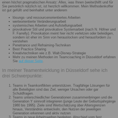
einen höchst pragmatischen Ansatz: Alles, was Ihnen (weiter)hilft und für
Sie persönlich nützlich ist, ist herzlich willkommen. Mein Methodenkoffer
ist gut gefüllt und beinhaltet unter anderem
lösungs- und ressourcenorientiertes Arbeiten
werteorientierte Veränderungsarbeit
systemisches Arbeiten und Aufstellungsarbeit
provokativer Stil und provokative Systemarbeit (nach N. Höfner und
F. Farrelly). Provokation meint hier nicht verletzen oder beleidigen,
sondern ist eher im Sinn von herauslocken und herausfordern zu
verstehen
Penetrance und Refraiming-Techniken
Best Practice Sharing
Kreativtechniken wie z.B. Walt-Disney-Strategie
Mehr zu meinen Methoden im Teamcoaching in Düsseldorf erfahren
Sie
auf dieser Seite
.
In meiner Teamentwicklung in Düsseldorf sehe ich
drei Schwerpunkte:
Teams in Teamkonflikten unterstützen. Tragfähige Lösungen für
alle Beteiligten sind das Ziel, weniger Ursachen oder gar
Schuldfragen.
Teams unterschiedlicher Generationen zusammenbringen und die
Generation Y sinnvoll integrieren (junge Leute der Geburtsjahrgänge
1980 bis 1995). Ziele sind Wertschätzung über Altersgrenzen
hinaus, Verständnis entwickeln, den Nutzen der jeweiligen
Generation erkennen und aktiv nutzen
Teams in neue Arbeitswelten begleiten. Abschied vom fest