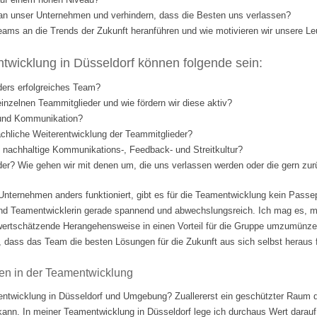
l an unser Unternehmen und verhindern, dass die Besten uns verlassen?
eams an die Trends der Zukunft heranführen und wie motivieren wir unsere Le
wicklung in Düsseldorf können folgende sein:
ders erfolgreiches Team?
einzelnen Teammitglieder und wie fördern wir diese aktiv?
 und Kommunikation?
fachliche Weiterentwicklung der Teammitglieder?
nd nachhaltige Kommunikations-, Feedback- und Streitkultur?
eder? Wie gehen wir mit denen um, die uns verlassen werden oder die gern 
Unternehmen anders funktioniert, gibt es für die Teamentwicklung kein Passep
nd Teamentwicklerin gerade spannend und abwechslungsreich. Ich mag es, m
ertschätzende Herangehensweise in einen Vorteil für die Gruppe umzumünzen.
 dass das Team die besten Lösungen für die Zukunft aus sich selbst heraus fi
en in der Teamentwicklung
ntwicklung in Düsseldorf und Umgebung? Zuallererst ein geschützter Raum d
 kann. In meiner Teamentwicklung in Düsseldorf lege ich durchaus Wert darauf