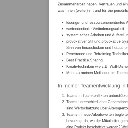
Zusammenarbeit haben. Vertrauen und eine
was Ihnen (weiter)hilft und für Sie persönl
lösungs- und ressourcenorientiertes 
werteorientierte Veränderungsarbeit
systemisches Arbeiten und Aufstellun
provokativer Stil und provokative Sys
Sinn von herauslocken und herausfor
Penetrance und Refraiming-Technike
Best Practice Sharing
Kreativtechniken wie z.B. Walt-Disne
Mehr zu meinen Methoden im Teamcoa
In meiner Teamentwicklung in 
Teams in Teamkonflikten unterstützen
Teams unterschiedlicher Generationen
sind Wertschätzung über Altersgrenze
Teams in neue Arbeitswelten begleite
bevorzugt da, wo der Mitarbeiter ge
eine Projekt beschäftigt werden? We