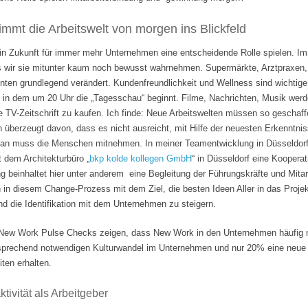
mmt die Arbeitswelt von morgen ins Blickfeld
 in Zukunft für immer mehr Unternehmen eine entscheidende Rolle spielen. Im
s wir sie mitunter kaum noch bewusst wahrnehmen. Supermärkte, Arztpraxen, B
hnten grundlegend verändert. Kundenfreundlichkeit und Wellness sind wichti
 in dem um 20 Uhr die „Tagesschau“ beginnt. Filme, Nachrichten, Musik wer
e TV-Zeitschrift zu kaufen. Ich finde: Neue Arbeitswelten müssen so geschaf
n überzeugt davon, dass es nicht ausreicht, mit Hilfe der neuesten Erkenntni
Man muss die Menschen mitnehmen. In meiner Teamentwicklung in Düsseldorf
it dem Architekturbüro „
bkp kolde kollegen GmbH
“ in Düsseldorf eine Koopera
 beinhaltet hier unter anderem eine Begleitung der Führungskräfte und Mita
n in diesem Change-Prozess mit dem Ziel, die besten Ideen Aller in das Projek
 die Identifikation mit dem Unternehmen zu steigern.
ew Work Pulse Checks zeigen, dass New Work in den Unternehmen häufig nu
tsprechend notwendigen Kulturwandel im Unternehmen und nur 20% eine neue F
ten erhalten.
tivität als Arbeitgeber