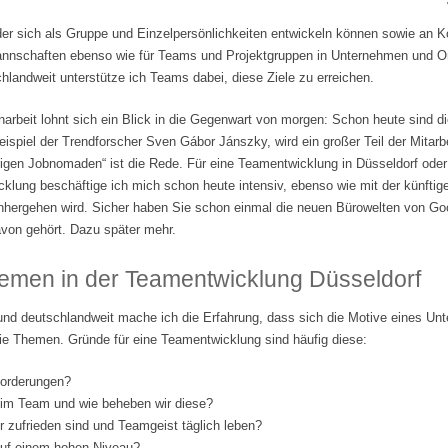
der sich als Gruppe und Einzelpersönlichkeiten entwickeln können sowie an 
tmannschaften ebenso wie für Teams und Projektgruppen in Unternehmen und Org
landweit unterstütze ich Teams dabei, diese Ziele zu erreichen.
beit lohnt sich ein Blick in die Gegenwart von morgen: Schon heute sind di
ispiel der Trendforscher Sven Gábor Jánszky, wird ein großer Teil der Mitarbe
lligen Jobnomaden“ ist die Rede. Für eine Teamentwicklung in Düsseldorf ode
klung beschäftige ich mich schon heute intensiv, ebenso wie mit der künftige
nhergehen wird. Sicher haben Sie schon einmal die neuen Bürowelten von Go
von gehört. Dazu später mehr.
emen in der Teamentwicklung Düsseldorf
und deutschlandweit mache ich die Erfahrung, dass sich die Motive eines Un
ie Themen. Gründe für eine Teamentwicklung sind häufig diese:
forderungen?
 im Team und wie beheben wir diese?
er zufrieden sind und Teamgeist täglich leben?
 auf einem hohen Niveau?