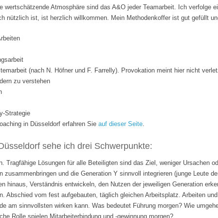
 wertschätzende Atmosphäre sind das A&O jeder Teamarbeit. Ich verfolge ei
ich nützlich ist, ist herzlich willkommen. Mein Methodenkoffer ist gut gefüllt 
Arbeiten
gsarbeit
temarbeit (nach N. Höfner und F. Farrelly). Provokation meint hier nicht verle
dern zu verstehen
n
y-Strategie
ching in Düsseldorf erfahren Sie
auf dieser Seite
.
Düsseldorf sehe ich drei Schwerpunkte:
. Tragfähige Lösungen für alle Beteiligten sind das Ziel, weniger Ursachen o
 zusammenbringen und die Generation Y sinnvoll integrieren (junge Leute de
n hinaus, Verständnis entwickeln, den Nutzen der jeweiligen Generation erk
n. Abschied vom fest aufgebauten, täglich gleichen Arbeitsplatz. Arbeiten 
rade am sinnvollsten wirken kann. Was bedeutet Führung morgen? Wie umgehen
lche Rolle spielen Mitarbeiterbindung und -gewinnung morgen?