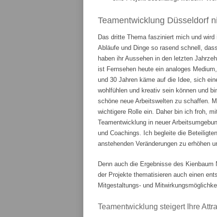
Teamentwicklung Düsseldorf ni
Das dritte Thema fasziniert mich und wird
Abläufe und Dinge so rasend schnell, das
haben ihr Aussehen in den letzten Jahrze
ist Fernsehen heute ein analoges Medium,
und 30 Jahren käme auf die Idee, sich ein
wohlfühlen und kreativ sein können und bi
schöne neue Arbeitswelten zu schaffen. 
wichtigere Rolle ein. Daher bin ich froh, m
Teamentwicklung in neuer Arbeitsumgebung
und Coachings. Ich begleite die Beteiligte
anstehenden Veränderungen zu erhöhen und
Denn auch die Ergebnisse des Kienbaum N
der Projekte thematisieren auch einen en
Mitgestaltungs- und Mitwirkungsmöglichkei
Teamentwicklung steigert Ihre Attrak