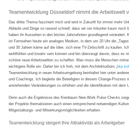
Teamentwicklung Düsseldorf nimmt die Arbeitswelt v
Das dritte Thema fasziniert mich und wird in Zukunft für immer mehr Un
Abläufe und Dinge so rasend schnell, dass wir sie mitunter kaum noch 
haben ihr Aussehen in den letzten Jahrzehnten grundlegend verändert. 
ist Fernsehen heute ein analoges Medium, in dem um 20 Uhr die „Tages
und 30 Jahren käme auf die Idee, sich eine TV-Zeitschrift zu kaufen. I
wohlfühlen und kreativ sein können und bin überzeugt davon, dass es ni
schöne neue Arbeitswelten zu schaffen. Man muss die Menschen mitne
wichtigere Rolle ein. Daher bin ich froh, mit dem Architekturbüro „
bkp ko
Teamentwicklung in neuer Arbeitsumgebung beinhaltet hier unter andere
und Coachings. Ich begleite die Beteiligten in diesem Change-Prozess mi
anstehenden Veränderungen zu erhöhen und die Identifikation mit dem 
Denn auch die Ergebnisse des Kienbaum New Work Pulse Checks zeigen
der Projekte thematisieren auch einen entsprechend notwendigen Kultur
Mitgestaltungs- und Mitwirkungsmöglichkeiten erhalten.
Teamentwicklung steigert Ihre Attraktivität als Arbeitgeber