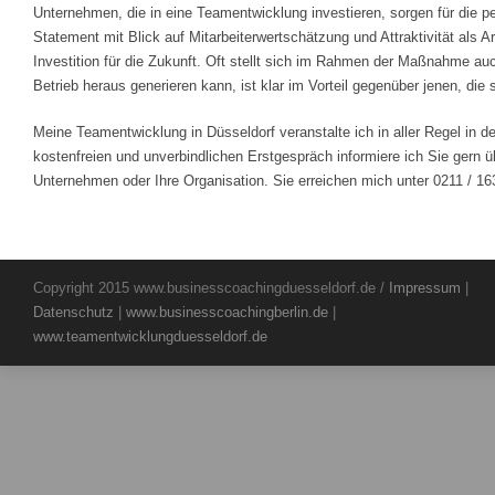
Unternehmen, die in eine Teamentwicklung investieren, sorgen für die pe
Statement mit Blick auf Mitarbeiterwertschätzung und Attraktivität als 
Investition für die Zukunft. Oft stellt sich im Rahmen der Maßnahme a
Betrieb heraus generieren kann, ist klar im Vorteil gegenüber jenen, d
Meine Teamentwicklung in Düsseldorf veranstalte ich in aller Regel in
kostenfreien und unverbindlichen Erstgespräch informiere ich Sie gern ü
Unternehmen oder Ihre Organisation. Sie erreichen mich unter 0211 / 16
Copyright 2015 www.businesscoachingduesseldorf.de /
Impressum
|
Datenschutz
|
www.businesscoachingberlin.de
|
www.teamentwicklungduesseldorf.de