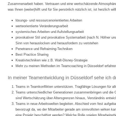
Zusammenarbeit haben. Vertrauen und eine wertschätzende Atmosphäre s
was Ihnen (weiter)hilft und für Sie persönlich nützlich ist, ist herzlich 
lösungs- und ressourcenorientiertes Arbeiten
werteorientierte Veränderungsarbeit
systemisches Arbeiten und Aufstellungsarbeit
provokativer Stil und provokative Systemarbeit (nach N. Höfner und 
Sinn von herauslocken und herausfordern zu verstehen
Penetrance und Refraiming-Techniken
Best Practice Sharing
Kreativtechniken wie z.B. Walt-Disney-Strategie
Mehr zu meinen Methoden im Teamcoaching in Düsseldorf erfahre
In meiner Teamentwicklung in Düsseldorf sehe ich d
Teams in Teamkonflikten unterstützen. Tragfähige Lösungen für all
Teams unterschiedlicher Generationen zusammenbringen und die Gen
sind Wertschätzung über Altersgrenzen hinaus, Verständnis entwic
Teams in neue Arbeitswelten begleiten. Abschied vom fest aufgeba
bevorzugt da, wo der Mitarbeiter gerade am sinnvollsten wirken k
eine Projekt beschäftigt werden? Welche Rolle spielen Mitarbeite