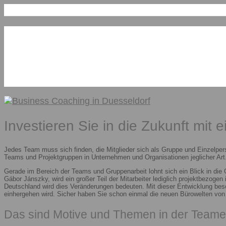
Investieren Sie in die Zukunft mit 
Jedes Team muss sich finden, die Mitglieder sich als Gruppe und Einzelper
Teams und Projektgruppen in Unternehmen und Organisationen jeglicher Art.
Gerade im Bereich der Teams und Gruppenarbeit lohnt sich ein Blick in die
Gábor Jánszky, wird ein großer Teil der Mitarbeiter lediglich projektbezoge
Deutschland wird dies Veränderungen bedeuten. Mit dieser Entwicklung besc
einhergehen wird. Sicher haben Sie schon einmal die neuen Bürowelten vo
Das sind Motive und Themen in der Teame