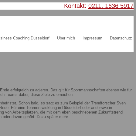
Kontakt:
0211. 1636 5917
siness Coaching Düsseldorf
Über mich
Impressum
Datenschutz
nde erfolgreich zu agieren. Das gilt für Sportmannschaften ebenso wie für
ch Teams dabei, diese Ziele zu erreichen.
nbefristet. Schon bald, so sagt es zum Beispiel der Trendforscher Sven
ie Rede. Für eine Teamentwicklung in Düsseldorf oder anderswo in
ung von Arbeitsplätzen, die mit dem eben beschriebenen Zukunftstrend
 oder davon gehört. Dazu später mehr.