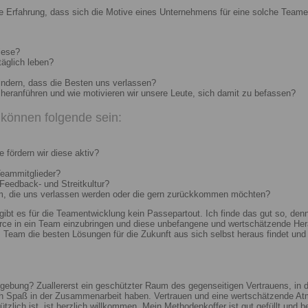
e Erfahrung, dass sich die Motive eines Unternehmens für eine solche Teame
iese?
täglich leben?
indern, dass die Besten uns verlassen?
heranführen und wie motivieren wir unsere Leute, sich damit zu befassen?
können folgende sein:
 fördern wir diese aktiv?
Teammitglieder?
 Feedback- und Streitkultur?
um, die uns verlassen werden oder die gern zurückkommen möchten?
 gibt es für die Teamentwicklung kein Passepartout. Ich finde das gut so, d
e in ein Team einzubringen und diese unbefangene und wertschätzende Hera
Team die besten Lösungen für die Zukunft aus sich selbst heraus findet und r
ebung? Zuallererst ein geschützter Raum des gegenseitigen Vertrauens, in de
ch Spaß in der Zusammenarbeit haben. Vertrauen und eine wertschätzende At
ützlich ist, ist herzlich willkommen. Mein Methodenkoffer ist gut gefüllt und 