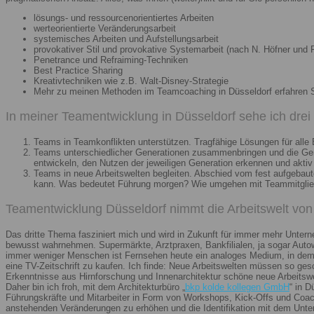
lösungs- und ressourcenorientiertes Arbeiten
werteorientierte Veränderungsarbeit
systemisches Arbeiten und Aufstellungsarbeit
provokativer Stil und provokative Systemarbeit (nach N. Höfner und F
Penetrance und Refraiming-Techniken
Best Practice Sharing
Kreativtechniken wie z.B. Walt-Disney-Strategie
Mehr zu meinen Methoden im Teamcoaching in Düsseldorf erfahren 
In meiner Teamentwicklung in Düsseldorf sehe ich dre
Teams in Teamkonflikten unterstützen. Tragfähige Lösungen für alle B
Teams unterschiedlicher Generationen zusammenbringen und die Gener
entwickeln, den Nutzen der jeweiligen Generation erkennen und aktiv
Teams in neue Arbeitswelten begleiten. Abschied vom fest aufgebaute
kann. Was bedeutet Führung morgen? Wie umgehen mit Teammitglieder
Teamentwicklung Düsseldorf nimmt die Arbeitswelt von 
Das dritte Thema fasziniert mich und wird in Zukunft für immer mehr Unter
bewusst wahrnehmen. Supermärkte, Arztpraxen, Bankfilialen, ja sogar Autow
immer weniger Menschen ist Fernsehen heute ein analoges Medium, in dem 
eine TV-Zeitschrift zu kaufen. Ich finde: Neue Arbeitswelten müssen so ges
Erkenntnisse aus Hirnforschung und Innenarchitektur schöne neue Arbeitsw
Daher bin ich froh, mit dem Architekturbüro „
bkp kolde kollegen GmbH
“ in 
Führungskräfte und Mitarbeiter in Form von Workshops, Kick-Offs und Coachi
anstehenden Veränderungen zu erhöhen und die Identifikation mit dem Unte