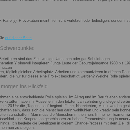
. Farrelly). Provokation meint hier nicht verletzen oder beleidigen, sondern 
Sie
auf dieser Seite
.
i Schwerpunkte:
eteiligten sind das Ziel, weniger Ursachen oder gar Schuldfragen.
ation Y sinnvoll integrieren (junge Leute der Geburtsjahrgänge 1980 bis 199
 nutzen
n, täglich gleichen Arbeitsplatz. Arbeiten und kommunizieren in offenen Räu
n, die nur für dieses eine Projekt beschäftigt werden? Welche Rolle spiele
morgen ins Blickfeld
nehmen eine entscheidende Rolle spielen. Im Alltag und im Berufsleben ändern
erkstätten haben ihr Aussehen in den letzten Jahrzehnten grundlegend veränd
um 20 Uhr die „Tagesschau“ beginnt. Filme, Nachrichten, Musik werden gest
chaffen sein, dass sich die Menschen darin wohlfühlen und kreativ sein könne
elten zu schaffen. Man muss die Menschen mitnehmen. In meiner Teamentwick
Düsseldorf eine Kooperation geschlossen zu haben. Teamentwicklung in neuer 
ngs. Ich begleite die Beteiligten in diesem Change-Prozess mit dem Ziel, die
rnehmen zu steigern.