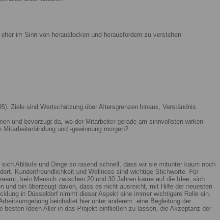
ist eher im Sinn von herauslocken und herausfordern zu verstehen
5). Ziele sind Wertschätzung über Altersgrenzen hinaus, Verständnis
men und bevorzugt da, wo der Mitarbeiter gerade am sinnvollsten wirken
n Mitarbeiterbindung und -gewinnung morgen?
 sich Abläufe und Dinge so rasend schnell, dass wir sie mitunter kaum noch
ert. Kundenfreundlichkeit und Wellness sind wichtige Stichworte. Für
reamt, kein Mensch zwischen 20 und 30 Jahren käme auf die Idee, sich
n und bin überzeugt davon, dass es nicht ausreicht, mit Hilfe der neuesten
lung in Düsseldorf nimmt dieser Aspekt eine immer wichtigere Rolle ein.
Arbeitsumgebung beinhaltet hier unter anderem eine Begleitung der
 besten Ideen Aller in das Projekt einfließen zu lassen, die Akzeptanz der