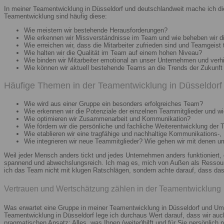
In meiner Teamentwicklung in Düsseldorf und deutschlandweit mache ich di
Teamentwicklung sind häufig diese:
Wie meistern wir bestehende Herausforderungen?
Wie erkennen wir Missverständnisse im Team und wie beheben wir d
Wie erreichen wir, dass die Mitarbeiter zufrieden sind und Teamgeist 
Wie halten wir die Qualität im Team auf einem hohen Niveau?
Wie binden wir Mitarbeiter emotional an unser Unternehmen und verh
Wie können wir aktuell bestehende Teams an die Trends der Zukunft 
Häufige Themen in der Teamentwicklung in Düsseldorf 
Wie wird aus einer Gruppe ein besonders erfolgreiches Team?
Wie erkennen wir die Potenziale der einzelnen Teammitglieder und wie
Wie optimieren wir Zusammenarbeit und Kommunikation?
Wie fördern wir die persönliche und fachliche Weiterentwicklung der 
Wie etablieren wir eine tragfähige und nachhaltige Kommunikations-,
Wie integrieren wir neue Teammitglieder? Wie gehen wir mit denen 
Weil jeder Mensch anders tickt und jedes Unternehmen anders funktioniert,
spannend und abwechslungsreich. Ich mag es, mich von Außen als Ressourc
ich das Team nicht mit klugen Ratschlägen, sondern achte darauf, dass das 
Vertrauen und Wertschätzung zählen in der Teamentwicklung
Was erwartet eine Gruppe in meiner Teamentwicklung in Düsseldorf und Umg
Teamentwicklung in Düsseldorf lege ich durchaus Wert darauf, dass wir au
pragmatischen Ansatz: Alles, was Ihnen (weiter)hilft und für Sie persönlich n