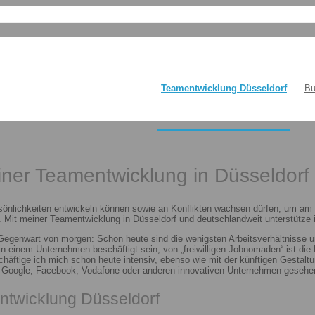
Teamentwicklung Düsseldorf
Bu
einer Teamentwicklung in Düsseldorf
sönlichkeiten entwickeln können sowie an Konflikten wachsen dürfen, um am E
 Mit meiner Teamentwicklung in Düsseldorf und deutschlandweit unterstütze i
 Gegenwart von morgen: Schon heute sind die wenigsten Arbeitsverhältnisse u
n in einem Unternehmen beschäftigt sein, von „freiwilligen Jobnomaden“ ist d
häftige ich mich schon heute intensiv, ebenso wie mit der künftigen Gestalt
n Google, Facebook, Vodafone oder anderen innovativen Unternehmen gesehen
ntwicklung Düsseldorf