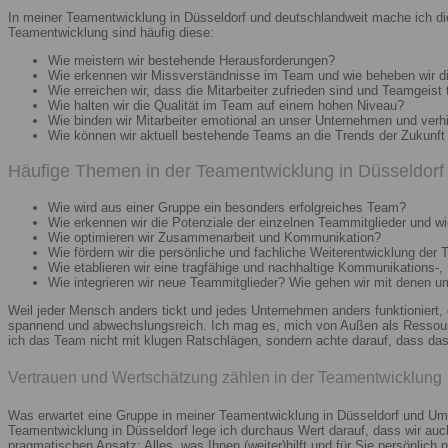
In meiner Teamentwicklung in Düsseldorf und deutschlandweit mache ich di
Teamentwicklung sind häufig diese:
Wie meistern wir bestehende Herausforderungen?
Wie erkennen wir Missverständnisse im Team und wie beheben wir d
Wie erreichen wir, dass die Mitarbeiter zufrieden sind und Teamgeist 
Wie halten wir die Qualität im Team auf einem hohen Niveau?
Wie binden wir Mitarbeiter emotional an unser Unternehmen und verh
Wie können wir aktuell bestehende Teams an die Trends der Zukunft 
Häufige Themen in der Teamentwicklung in Düsseldorf 
Wie wird aus einer Gruppe ein besonders erfolgreiches Team?
Wie erkennen wir die Potenziale der einzelnen Teammitglieder und wie
Wie optimieren wir Zusammenarbeit und Kommunikation?
Wie fördern wir die persönliche und fachliche Weiterentwicklung der 
Wie etablieren wir eine tragfähige und nachhaltige Kommunikations-,
Wie integrieren wir neue Teammitglieder? Wie gehen wir mit denen 
Weil jeder Mensch anders tickt und jedes Unternehmen anders funktioniert,
spannend und abwechslungsreich. Ich mag es, mich von Außen als Ressourc
ich das Team nicht mit klugen Ratschlägen, sondern achte darauf, dass das 
Vertrauen und Wertschätzung zählen in der Teamentwicklung
Was erwartet eine Gruppe in meiner Teamentwicklung in Düsseldorf und Umg
Teamentwicklung in Düsseldorf lege ich durchaus Wert darauf, dass wir au
pragmatischen Ansatz: Alles, was Ihnen (weiter)hilft und für Sie persönlich n