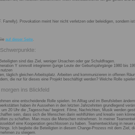
. Farrelly). Provokation meint hier nicht verletzen oder beleidigen, sondern 
Sie
auf dieser Seite
.
i Schwerpunkte:
eteiligten sind das Ziel, weniger Ursachen oder gar Schuldfragen.
ation Y sinnvoll integrieren (junge Leute der Geburtsjahrgänge 1980 bis 199
 nutzen
n, täglich gleichen Arbeitsplatz. Arbeiten und kommunizieren in offenen Räu
n, die nur für dieses eine Projekt beschäftigt werden? Welche Rolle spiele
morgen ins Blickfeld
nehmen eine entscheidende Rolle spielen. Im Alltag und im Berufsleben ändern
erkstätten haben ihr Aussehen in den letzten Jahrzehnten grundlegend veränd
um 20 Uhr die „Tagesschau“ beginnt. Filme, Nachrichten, Musik werden gest
chaffen sein, dass sich die Menschen darin wohlfühlen und kreativ sein könne
elten zu schaffen. Man muss die Menschen mitnehmen. In meiner Teamentwick
Düsseldorf eine Kooperation geschlossen zu haben. Teamentwicklung in neuer 
ngs. Ich begleite die Beteiligten in diesem Change-Prozess mit dem Ziel, die
rnehmen zu steigern.