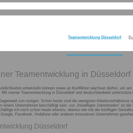
Teamentwicklung Düsseldorf
Bu
einer Teamentwicklung in Düsseldorf
sönlichkeiten entwickeln können sowie an Konflikten wachsen dürfen, um am E
 Mit meiner Teamentwicklung in Düsseldorf und deutschlandweit unterstütze i
 Gegenwart von morgen: Schon heute sind die wenigsten Arbeitsverhältnisse u
n in einem Unternehmen beschäftigt sein, von „freiwilligen Jobnomaden“ ist d
häftige ich mich schon heute intensiv, ebenso wie mit der künftigen Gestalt
n Google, Facebook, Vodafone oder anderen innovativen Unternehmen gesehen
ntwicklung Düsseldorf