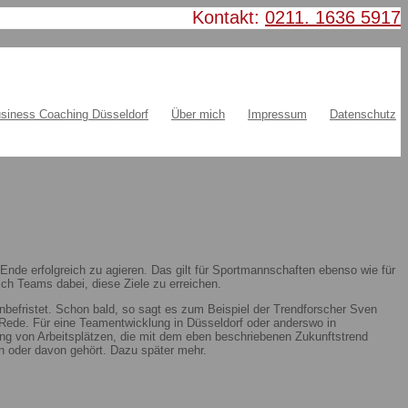
Kontakt:
0211. 1636 5917
siness Coaching Düsseldorf
Über mich
Impressum
Datenschutz
nde erfolgreich zu agieren. Das gilt für Sportmannschaften ebenso wie für
ch Teams dabei, diese Ziele zu erreichen.
nbefristet. Schon bald, so sagt es zum Beispiel der Trendforscher Sven
ie Rede. Für eine Teamentwicklung in Düsseldorf oder anderswo in
ung von Arbeitsplätzen, die mit dem eben beschriebenen Zukunftstrend
 oder davon gehört. Dazu später mehr.