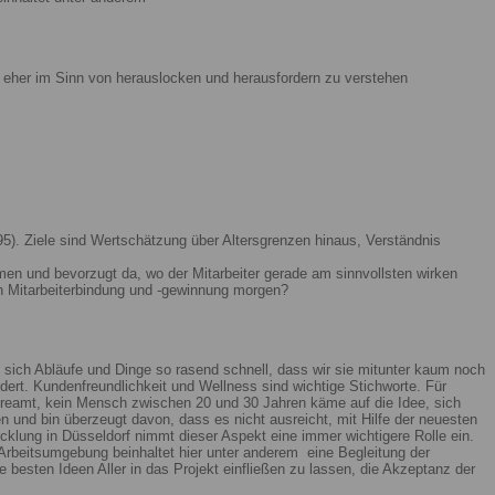
ist eher im Sinn von herauslocken und herausfordern zu verstehen
5). Ziele sind Wertschätzung über Altersgrenzen hinaus, Verständnis
men und bevorzugt da, wo der Mitarbeiter gerade am sinnvollsten wirken
n Mitarbeiterbindung und -gewinnung morgen?
 sich Abläufe und Dinge so rasend schnell, dass wir sie mitunter kaum noch
ert. Kundenfreundlichkeit und Wellness sind wichtige Stichworte. Für
reamt, kein Mensch zwischen 20 und 30 Jahren käme auf die Idee, sich
n und bin überzeugt davon, dass es nicht ausreicht, mit Hilfe der neuesten
lung in Düsseldorf nimmt dieser Aspekt eine immer wichtigere Rolle ein.
Arbeitsumgebung beinhaltet hier unter anderem eine Begleitung der
 besten Ideen Aller in das Projekt einfließen zu lassen, die Akzeptanz der