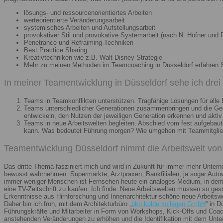
lösungs- und ressourcenorientiertes Arbeiten
werteorientierte Veränderungsarbeit
systemisches Arbeiten und Aufstellungsarbeit
provokativer Stil und provokative Systemarbeit (nach N. Höfner und F
Penetrance und Refraiming-Techniken
Best Practice Sharing
Kreativtechniken wie z.B. Walt-Disney-Strategie
Mehr zu meinen Methoden im Teamcoaching in Düsseldorf erfahren 
In meiner Teamentwicklung in Düsseldorf sehe ich dre
Teams in Teamkonflikten unterstützen. Tragfähige Lösungen für alle B
Teams unterschiedlicher Generationen zusammenbringen und die Gener
entwickeln, den Nutzen der jeweiligen Generation erkennen und aktiv
Teams in neue Arbeitswelten begleiten. Abschied vom fest aufgebaute
kann. Was bedeutet Führung morgen? Wie umgehen mit Teammitglieder
Teamentwicklung Düsseldorf nimmt die Arbeitswelt von 
Das dritte Thema fasziniert mich und wird in Zukunft für immer mehr Unter
bewusst wahrnehmen. Supermärkte, Arztpraxen, Bankfilialen, ja sogar Autow
immer weniger Menschen ist Fernsehen heute ein analoges Medium, in dem 
eine TV-Zeitschrift zu kaufen. Ich finde: Neue Arbeitswelten müssen so ges
Erkenntnisse aus Hirnforschung und Innenarchitektur schöne neue Arbeitsw
Daher bin ich froh, mit dem Architekturbüro „
bkp kolde kollegen GmbH
“ in 
Führungskräfte und Mitarbeiter in Form von Workshops, Kick-Offs und Coachi
anstehenden Veränderungen zu erhöhen und die Identifikation mit dem Unte