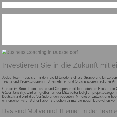
Investieren Sie in die Zukunft mit 
Jedes Team muss sich finden, die Mitglieder sich als Gruppe und Einzelper
Teams und Projektgruppen in Unternehmen und Organisationen jeglicher Art.
Gerade im Bereich der Teams und Gruppenarbeit lohnt sich ein Blick in die
Gábor Jánszky, wird ein großer Teil der Mitarbeiter lediglich projektbezoge
Deutschland wird dies Veränderungen bedeuten. Mit dieser Entwicklung besc
einhergehen wird. Sicher haben Sie schon einmal die neuen Bürowelten vo
Das sind Motive und Themen in der Teame