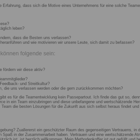
e Erfahrung, dass sich die Motive eines Unternehmens für eine solche Teame
iese?
täglich leben?
indern, dass die Besten uns verlassen?
heranführen und wie motivieren wir unsere Leute, sich damit zu befassen?
können folgende sein:
 fördern wir diese aktiv?
Teammitglieder?
 Feedback- und Streitkultur?
um, die uns verlassen werden oder die gern zurückkommen möchten?
 gibt es für die Teamentwicklung kein Passepartout. Ich finde das gut so, d
e in ein Team einzubringen und diese unbefangene und wertschätzende Hera
Team die besten Lösungen für die Zukunft aus sich selbst heraus findet und r
ebung? Zuallererst ein geschützter Raum des gegenseitigen Vertrauens, in de
ch Spaß in der Zusammenarbeit haben. Vertrauen und eine wertschätzende At
ützlich ist, ist herzlich willkommen. Mein Methodenkoffer ist gut gefüllt und 