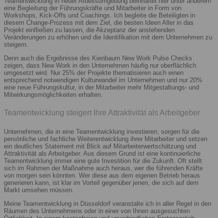
Teamentwicklung in neuer Arbeitsumgebung beinhaltet hier unter anderem
eine Begleitung der Führungskräfte und Mitarbeiter in Form von
Workshops, Kick-Offs und Coachings. Ich begleite die Beteiligten in
diesem Change-Prozess mit dem Ziel, die besten Ideen Aller in das
Projekt einfließen zu lassen, die Akzeptanz der anstehenden
Veränderungen zu erhöhen und die Identifikation mit dem Unternehmen zu
steigern.
Denn auch die Ergebnisse des Kienbaum New Work Pulse Checks
zeigen, dass New Work in den Unternehmen häufig nur oberflächlich
umgesetzt wird. Nur 25% der Projekte thematisieren auch einen
entsprechend notwendigen Kulturwandel im Unternehmen und nur 20%
eine neue Führungskultur, in der Mitarbeiter mehr Mitgestaltungs- und
Mitwirkungsmöglichkeiten erhalten.
Teamentwicklung steigert Ihre Attraktivität als Arbeitgeber
Unternehmen, die in eine Teamentwicklung investieren, sorgen für die
persönliche und fachliche Weiterentwicklung ihrer Mitarbeiter und setzen
ein deutliches Statement mit Blick auf Mitarbeiterwertschätzung und
Attraktivität als Arbeitgeber. Aus diesem Grund ist eine kontinuierliche
Teamentwicklung immer eine gute Investition für die Zukunft. Oft stellt
sich im Rahmen der Maßnahme auch heraus, wer die führenden Kräfte
von morgen sein könnten. Wer diese aus dem eigenen Betrieb heraus
generieren kann, ist klar im Vorteil gegenüber jenen, die sich auf dem
Markt umsehen müssen.
Meine Teamentwicklung in Düsseldorf veranstalte ich in aller Regel in den
Räumen des Unternehmens oder in einer von Ihnen ausgesuchten