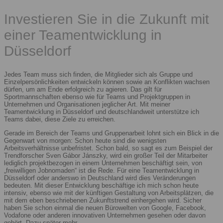
Investieren Sie in die Zukunft mit
einer Teamentwicklung in
Düsseldorf
Jedes Team muss sich finden, die Mitglieder sich als Gruppe und
Einzelpersönlichkeiten entwickeln können sowie an Konflikten wachsen
dürfen, um am Ende erfolgreich zu agieren. Das gilt für
Sportmannschaften ebenso wie für Teams und Projektgruppen in
Unternehmen und Organisationen jeglicher Art. Mit meiner
Teamentwicklung in Düsseldorf und deutschlandweit unterstütze ich
Teams dabei, diese Ziele zu erreichen.
Gerade im Bereich der Teams und Gruppenarbeit lohnt sich ein Blick in die
Gegenwart von morgen: Schon heute sind die wenigsten
Arbeitsverhältnisse unbefristet. Schon bald, so sagt es zum Beispiel der
Trendforscher Sven Gábor Jánszky, wird ein großer Teil der Mitarbeiter
lediglich projektbezogen in einem Unternehmen beschäftigt sein, von
„freiwilligen Jobnomaden“ ist die Rede. Für eine Teamentwicklung in
Düsseldorf oder anderswo in Deutschland wird dies Veränderungen
bedeuten. Mit dieser Entwicklung beschäftige ich mich schon heute
intensiv, ebenso wie mit der künftigen Gestaltung von Arbeitsplätzen, die
mit dem eben beschriebenen Zukunftstrend einhergehen wird. Sicher
haben Sie schon einmal die neuen Bürowelten von Google, Facebook,
Vodafone oder anderen innovativen Unternehmen gesehen oder davon
gehört. Dazu später mehr.