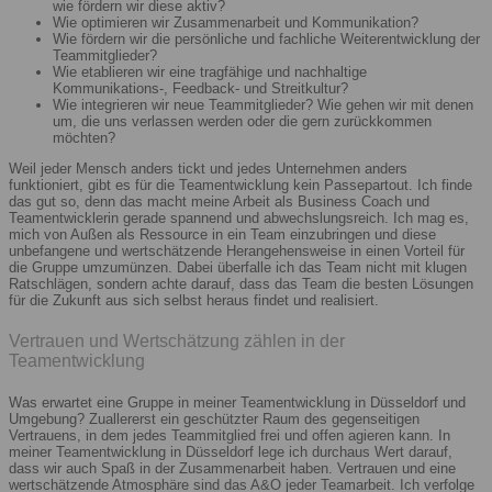
wie fördern wir diese aktiv?
Wie optimieren wir Zusammenarbeit und Kommunikation?
Wie fördern wir die persönliche und fachliche Weiterentwicklung der
Teammitglieder?
Wie etablieren wir eine tragfähige und nachhaltige
Kommunikations-, Feedback- und Streitkultur?
Wie integrieren wir neue Teammitglieder? Wie gehen wir mit denen
um, die uns verlassen werden oder die gern zurückkommen
möchten?
Weil jeder Mensch anders tickt und jedes Unternehmen anders
funktioniert, gibt es für die Teamentwicklung kein Passepartout. Ich finde
das gut so, denn das macht meine Arbeit als Business Coach und
Teamentwicklerin gerade spannend und abwechslungsreich. Ich mag es,
mich von Außen als Ressource in ein Team einzubringen und diese
unbefangene und wertschätzende Herangehensweise in einen Vorteil für
die Gruppe umzumünzen. Dabei überfalle ich das Team nicht mit klugen
Ratschlägen, sondern achte darauf, dass das Team die besten Lösungen
für die Zukunft aus sich selbst heraus findet und realisiert.
Vertrauen und Wertschätzung zählen in der
Teamentwicklung
Was erwartet eine Gruppe in meiner Teamentwicklung in Düsseldorf und
Umgebung? Zuallererst ein geschützter Raum des gegenseitigen
Vertrauens, in dem jedes Teammitglied frei und offen agieren kann. In
meiner Teamentwicklung in Düsseldorf lege ich durchaus Wert darauf,
dass wir auch Spaß in der Zusammenarbeit haben. Vertrauen und eine
wertschätzende Atmosphäre sind das A&O jeder Teamarbeit. Ich verfolge