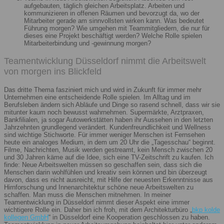
aufgebauten, täglich gleichen Arbeitsplatz. Arbeiten und
kommunizieren in offenen Räumen und bevorzugt da, wo der
Mitarbeiter gerade am sinnvollsten wirken kann. Was bedeutet
Führung morgen? Wie umgehen mit Teammitgliedern, die nur für
dieses eine Projekt beschäftigt werden? Welche Rolle spielen
Mitarbeiterbindung und -gewinnung morgen?
Teamentwicklung Düsseldorf nimmt die Arbeitswelt
von morgen ins Blickfeld
Das dritte Thema fasziniert mich und wird in Zukunft für immer mehr
Unternehmen eine entscheidende Rolle spielen. Im Alltag und im
Berufsleben ändern sich Abläufe und Dinge so rasend schnell, dass wir sie
mitunter kaum noch bewusst wahrnehmen. Supermärkte, Arztpraxen,
Bankfilialen, ja sogar Autowerkstätten haben ihr Aussehen in den letzten
Jahrzehnten grundlegend verändert. Kundenfreundlichkeit und Wellness
sind wichtige Stichworte. Für immer weniger Menschen ist Fernsehen
heute ein analoges Medium, in dem um 20 Uhr die „Tagesschau“ beginnt.
Filme, Nachrichten, Musik werden gestreamt, kein Mensch zwischen 20
und 30 Jahren käme auf die Idee, sich eine TV-Zeitschrift zu kaufen. Ich
finde: Neue Arbeitswelten müssen so geschaffen sein, dass sich die
Menschen darin wohlfühlen und kreativ sein können und bin überzeugt
davon, dass es nicht ausreicht, mit Hilfe der neuesten Erkenntnisse aus
Hirnforschung und Innenarchitektur schöne neue Arbeitswelten zu
schaffen. Man muss die Menschen mitnehmen. In meiner
Teamentwicklung in Düsseldorf nimmt dieser Aspekt eine immer
wichtigere Rolle ein. Daher bin ich froh, mit dem Architekturbüro „
bkp kolde
kollegen GmbH
“ in Düsseldorf eine Kooperation geschlossen zu haben.