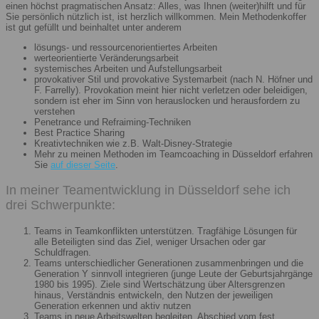
einen höchst pragmatischen Ansatz: Alles, was Ihnen (weiter)hilft und für
Sie persönlich nützlich ist, ist herzlich willkommen. Mein Methodenkoffer
ist gut gefüllt und beinhaltet unter anderem
lösungs- und ressourcenorientiertes Arbeiten
werteorientierte Veränderungsarbeit
systemisches Arbeiten und Aufstellungsarbeit
provokativer Stil und provokative Systemarbeit (nach N. Höfner und
F. Farrelly). Provokation meint hier nicht verletzen oder beleidigen,
sondern ist eher im Sinn von herauslocken und herausfordern zu
verstehen
Penetrance und Refraiming-Techniken
Best Practice Sharing
Kreativtechniken wie z.B. Walt-Disney-Strategie
Mehr zu meinen Methoden im Teamcoaching in Düsseldorf erfahren
Sie
auf dieser Seite
.
In meiner Teamentwicklung in Düsseldorf sehe ich
drei Schwerpunkte:
Teams in Teamkonflikten unterstützen. Tragfähige Lösungen für
alle Beteiligten sind das Ziel, weniger Ursachen oder gar
Schuldfragen.
Teams unterschiedlicher Generationen zusammenbringen und die
Generation Y sinnvoll integrieren (junge Leute der Geburtsjahrgänge
1980 bis 1995). Ziele sind Wertschätzung über Altersgrenzen
hinaus, Verständnis entwickeln, den Nutzen der jeweiligen
Generation erkennen und aktiv nutzen
Teams in neue Arbeitswelten begleiten. Abschied vom fest