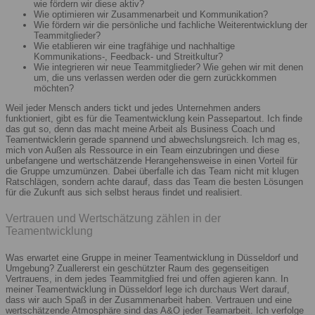
wie fördern wir diese aktiv?
Wie optimieren wir Zusammenarbeit und Kommunikation?
Wie fördern wir die persönliche und fachliche Weiterentwicklung der
Teammitglieder?
Wie etablieren wir eine tragfähige und nachhaltige
Kommunikations-, Feedback- und Streitkultur?
Wie integrieren wir neue Teammitglieder? Wie gehen wir mit denen
um, die uns verlassen werden oder die gern zurückkommen
möchten?
Weil jeder Mensch anders tickt und jedes Unternehmen anders
funktioniert, gibt es für die Teamentwicklung kein Passepartout. Ich finde
das gut so, denn das macht meine Arbeit als Business Coach und
Teamentwicklerin gerade spannend und abwechslungsreich. Ich mag es,
mich von Außen als Ressource in ein Team einzubringen und diese
unbefangene und wertschätzende Herangehensweise in einen Vorteil für
die Gruppe umzumünzen. Dabei überfalle ich das Team nicht mit klugen
Ratschlägen, sondern achte darauf, dass das Team die besten Lösungen
für die Zukunft aus sich selbst heraus findet und realisiert.
Vertrauen und Wertschätzung zählen in der
Teamentwicklung
Was erwartet eine Gruppe in meiner Teamentwicklung in Düsseldorf und
Umgebung? Zuallererst ein geschützter Raum des gegenseitigen
Vertrauens, in dem jedes Teammitglied frei und offen agieren kann. In
meiner Teamentwicklung in Düsseldorf lege ich durchaus Wert darauf,
dass wir auch Spaß in der Zusammenarbeit haben. Vertrauen und eine
wertschätzende Atmosphäre sind das A&O jeder Teamarbeit. Ich verfolge