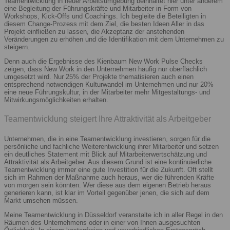
Teamentwicklung in neuer Arbeitsumgebung beinhaltet hier unter anderem
eine Begleitung der Führungskräfte und Mitarbeiter in Form von
Workshops, Kick-Offs und Coachings. Ich begleite die Beteiligten in
diesem Change-Prozess mit dem Ziel, die besten Ideen Aller in das
Projekt einfließen zu lassen, die Akzeptanz der anstehenden
Veränderungen zu erhöhen und die Identifikation mit dem Unternehmen zu
steigern.
Denn auch die Ergebnisse des Kienbaum New Work Pulse Checks
zeigen, dass New Work in den Unternehmen häufig nur oberflächlich
umgesetzt wird. Nur 25% der Projekte thematisieren auch einen
entsprechend notwendigen Kulturwandel im Unternehmen und nur 20%
eine neue Führungskultur, in der Mitarbeiter mehr Mitgestaltungs- und
Mitwirkungsmöglichkeiten erhalten.
Teamentwicklung steigert Ihre Attraktivität als Arbeitgeber
Unternehmen, die in eine Teamentwicklung investieren, sorgen für die
persönliche und fachliche Weiterentwicklung ihrer Mitarbeiter und setzen
ein deutliches Statement mit Blick auf Mitarbeiterwertschätzung und
Attraktivität als Arbeitgeber. Aus diesem Grund ist eine kontinuierliche
Teamentwicklung immer eine gute Investition für die Zukunft. Oft stellt
sich im Rahmen der Maßnahme auch heraus, wer die führenden Kräfte
von morgen sein könnten. Wer diese aus dem eigenen Betrieb heraus
generieren kann, ist klar im Vorteil gegenüber jenen, die sich auf dem
Markt umsehen müssen.
Meine Teamentwicklung in Düsseldorf veranstalte ich in aller Regel in den
Räumen des Unternehmens oder in einer von Ihnen ausgesuchten