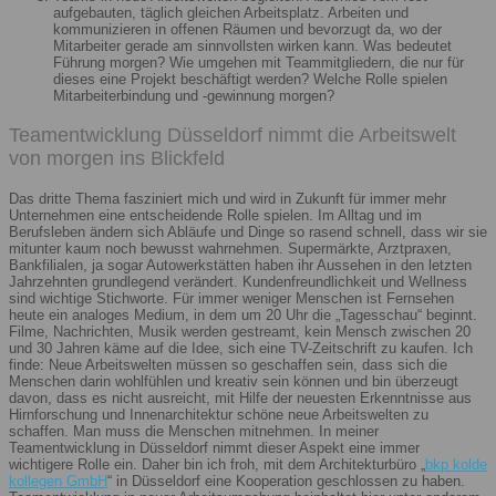
aufgebauten, täglich gleichen Arbeitsplatz. Arbeiten und
kommunizieren in offenen Räumen und bevorzugt da, wo der
Mitarbeiter gerade am sinnvollsten wirken kann. Was bedeutet
Führung morgen? Wie umgehen mit Teammitgliedern, die nur für
dieses eine Projekt beschäftigt werden? Welche Rolle spielen
Mitarbeiterbindung und -gewinnung morgen?
Teamentwicklung Düsseldorf nimmt die Arbeitswelt
von morgen ins Blickfeld
Das dritte Thema fasziniert mich und wird in Zukunft für immer mehr
Unternehmen eine entscheidende Rolle spielen. Im Alltag und im
Berufsleben ändern sich Abläufe und Dinge so rasend schnell, dass wir sie
mitunter kaum noch bewusst wahrnehmen. Supermärkte, Arztpraxen,
Bankfilialen, ja sogar Autowerkstätten haben ihr Aussehen in den letzten
Jahrzehnten grundlegend verändert. Kundenfreundlichkeit und Wellness
sind wichtige Stichworte. Für immer weniger Menschen ist Fernsehen
heute ein analoges Medium, in dem um 20 Uhr die „Tagesschau“ beginnt.
Filme, Nachrichten, Musik werden gestreamt, kein Mensch zwischen 20
und 30 Jahren käme auf die Idee, sich eine TV-Zeitschrift zu kaufen. Ich
finde: Neue Arbeitswelten müssen so geschaffen sein, dass sich die
Menschen darin wohlfühlen und kreativ sein können und bin überzeugt
davon, dass es nicht ausreicht, mit Hilfe der neuesten Erkenntnisse aus
Hirnforschung und Innenarchitektur schöne neue Arbeitswelten zu
schaffen. Man muss die Menschen mitnehmen. In meiner
Teamentwicklung in Düsseldorf nimmt dieser Aspekt eine immer
wichtigere Rolle ein. Daher bin ich froh, mit dem Architekturbüro „
bkp kolde
kollegen GmbH
“ in Düsseldorf eine Kooperation geschlossen zu haben.