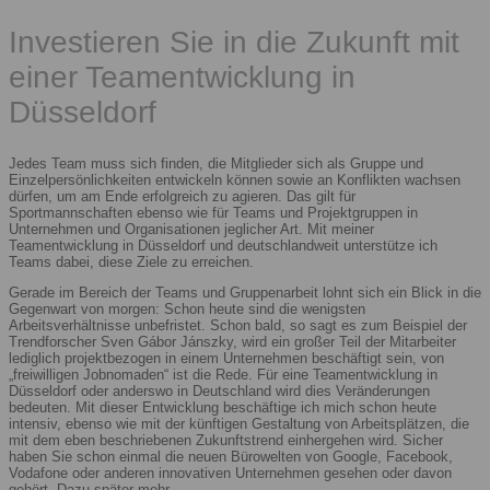
Investieren Sie in die Zukunft mit
einer Teamentwicklung in
Düsseldorf
Jedes Team muss sich finden, die Mitglieder sich als Gruppe und
Einzelpersönlichkeiten entwickeln können sowie an Konflikten wachsen
dürfen, um am Ende erfolgreich zu agieren. Das gilt für
Sportmannschaften ebenso wie für Teams und Projektgruppen in
Unternehmen und Organisationen jeglicher Art. Mit meiner
Teamentwicklung in Düsseldorf und deutschlandweit unterstütze ich
Teams dabei, diese Ziele zu erreichen.
Gerade im Bereich der Teams und Gruppenarbeit lohnt sich ein Blick in die
Gegenwart von morgen: Schon heute sind die wenigsten
Arbeitsverhältnisse unbefristet. Schon bald, so sagt es zum Beispiel der
Trendforscher Sven Gábor Jánszky, wird ein großer Teil der Mitarbeiter
lediglich projektbezogen in einem Unternehmen beschäftigt sein, von
„freiwilligen Jobnomaden“ ist die Rede. Für eine Teamentwicklung in
Düsseldorf oder anderswo in Deutschland wird dies Veränderungen
bedeuten. Mit dieser Entwicklung beschäftige ich mich schon heute
intensiv, ebenso wie mit der künftigen Gestaltung von Arbeitsplätzen, die
mit dem eben beschriebenen Zukunftstrend einhergehen wird. Sicher
haben Sie schon einmal die neuen Bürowelten von Google, Facebook,
Vodafone oder anderen innovativen Unternehmen gesehen oder davon
gehört. Dazu später mehr.