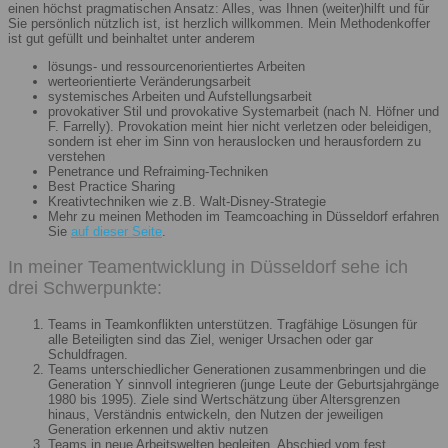
einen höchst pragmatischen Ansatz: Alles, was Ihnen (weiter)hilft und für
Sie persönlich nützlich ist, ist herzlich willkommen. Mein Methodenkoffer
ist gut gefüllt und beinhaltet unter anderem
lösungs- und ressourcenorientiertes Arbeiten
werteorientierte Veränderungsarbeit
systemisches Arbeiten und Aufstellungsarbeit
provokativer Stil und provokative Systemarbeit (nach N. Höfner und
F. Farrelly). Provokation meint hier nicht verletzen oder beleidigen,
sondern ist eher im Sinn von herauslocken und herausfordern zu
verstehen
Penetrance und Refraiming-Techniken
Best Practice Sharing
Kreativtechniken wie z.B. Walt-Disney-Strategie
Mehr zu meinen Methoden im Teamcoaching in Düsseldorf erfahren
Sie
auf dieser Seite
.
In meiner Teamentwicklung in Düsseldorf sehe ich
drei Schwerpunkte:
Teams in Teamkonflikten unterstützen. Tragfähige Lösungen für
alle Beteiligten sind das Ziel, weniger Ursachen oder gar
Schuldfragen.
Teams unterschiedlicher Generationen zusammenbringen und die
Generation Y sinnvoll integrieren (junge Leute der Geburtsjahrgänge
1980 bis 1995). Ziele sind Wertschätzung über Altersgrenzen
hinaus, Verständnis entwickeln, den Nutzen der jeweiligen
Generation erkennen und aktiv nutzen
Teams in neue Arbeitswelten begleiten. Abschied vom fest