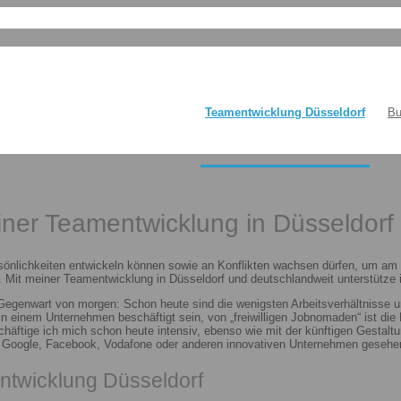
Teamentwicklung Düsseldorf
Bu
einer Teamentwicklung in Düsseldorf
sönlichkeiten entwickeln können sowie an Konflikten wachsen dürfen, um am E
 Mit meiner Teamentwicklung in Düsseldorf und deutschlandweit unterstütze i
 Gegenwart von morgen: Schon heute sind die wenigsten Arbeitsverhältnisse u
n in einem Unternehmen beschäftigt sein, von „freiwilligen Jobnomaden“ ist d
häftige ich mich schon heute intensiv, ebenso wie mit der künftigen Gestalt
n Google, Facebook, Vodafone oder anderen innovativen Unternehmen gesehen
ntwicklung Düsseldorf