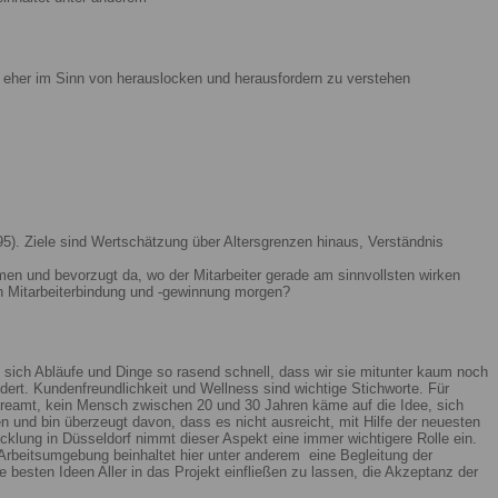
ist eher im Sinn von herauslocken und herausfordern zu verstehen
5). Ziele sind Wertschätzung über Altersgrenzen hinaus, Verständnis
men und bevorzugt da, wo der Mitarbeiter gerade am sinnvollsten wirken
n Mitarbeiterbindung und -gewinnung morgen?
 sich Abläufe und Dinge so rasend schnell, dass wir sie mitunter kaum noch
ert. Kundenfreundlichkeit und Wellness sind wichtige Stichworte. Für
reamt, kein Mensch zwischen 20 und 30 Jahren käme auf die Idee, sich
n und bin überzeugt davon, dass es nicht ausreicht, mit Hilfe der neuesten
lung in Düsseldorf nimmt dieser Aspekt eine immer wichtigere Rolle ein.
Arbeitsumgebung beinhaltet hier unter anderem eine Begleitung der
 besten Ideen Aller in das Projekt einfließen zu lassen, die Akzeptanz der