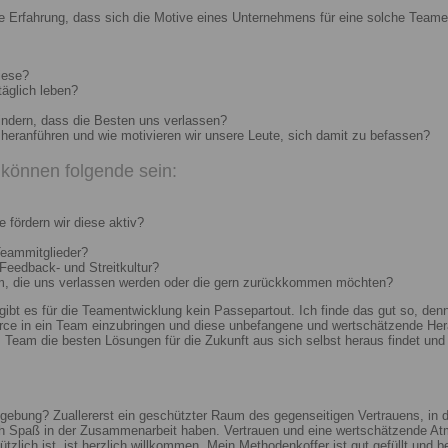
e Erfahrung, dass sich die Motive eines Unternehmens für eine solche Teame
iese?
täglich leben?
indern, dass die Besten uns verlassen?
heranführen und wie motivieren wir unsere Leute, sich damit zu befassen?
können folgende sein:
 fördern wir diese aktiv?
Teammitglieder?
 Feedback- und Streitkultur?
um, die uns verlassen werden oder die gern zurückkommen möchten?
 gibt es für die Teamentwicklung kein Passepartout. Ich finde das gut so, d
e in ein Team einzubringen und diese unbefangene und wertschätzende Hera
Team die besten Lösungen für die Zukunft aus sich selbst heraus findet und r
ebung? Zuallererst ein geschützter Raum des gegenseitigen Vertrauens, in de
ch Spaß in der Zusammenarbeit haben. Vertrauen und eine wertschätzende At
ützlich ist, ist herzlich willkommen. Mein Methodenkoffer ist gut gefüllt und 