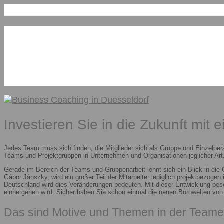
Investieren Sie in die Zukunft mit 
Jedes Team muss sich finden, die Mitglieder sich als Gruppe und Einzelper
Teams und Projektgruppen in Unternehmen und Organisationen jeglicher Art.
Gerade im Bereich der Teams und Gruppenarbeit lohnt sich ein Blick in die
Gábor Jánszky, wird ein großer Teil der Mitarbeiter lediglich projektbezoge
Deutschland wird dies Veränderungen bedeuten. Mit dieser Entwicklung besc
einhergehen wird. Sicher haben Sie schon einmal die neuen Bürowelten vo
Das sind Motive und Themen in der Teame