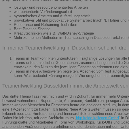
lösungs- und ressourcenorientiertes Arbeiten
werteorientierte Veränderungsarbeit
systemisches Arbeiten und Aufstellungsarbeit
provokativer Stil und provokative Systemarbeit (nach N. Höfner und F
Penetrance und Refraiming-Techniken
Best Practice Sharing
Kreativtechniken wie z.B. Walt-Disney-Strategie
Mehr zu meinen Methoden im Teamcoaching in Düsseldorf erfahren 
In meiner Teamentwicklung in Düsseldorf sehe ich dre
Teams in Teamkonflikten unterstützen. Tragfähige Lösungen für alle B
Teams unterschiedlicher Generationen zusammenbringen und die Gener
entwickeln, den Nutzen der jeweiligen Generation erkennen und aktiv
Teams in neue Arbeitswelten begleiten. Abschied vom fest aufgebaute
kann. Was bedeutet Führung morgen? Wie umgehen mit Teammitglieder
Teamentwicklung Düsseldorf nimmt die Arbeitswelt von 
Das dritte Thema fasziniert mich und wird in Zukunft für immer mehr Unter
bewusst wahrnehmen. Supermärkte, Arztpraxen, Bankfilialen, ja sogar Autow
immer weniger Menschen ist Fernsehen heute ein analoges Medium, in dem 
eine TV-Zeitschrift zu kaufen. Ich finde: Neue Arbeitswelten müssen so ges
Erkenntnisse aus Hirnforschung und Innenarchitektur schöne neue Arbeitsw
Daher bin ich froh, mit dem Architekturbüro „
bkp kolde kollegen GmbH
“ in 
Führungskräfte und Mitarbeiter in Form von Workshops, Kick-Offs und Coachi
anstehenden Veränderungen zu erhöhen und die Identifikation mit dem Unte