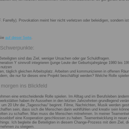
. Farrelly). Provokation meint hier nicht verletzen oder beleidigen, sondern 
Sie
auf dieser Seite
.
i Schwerpunkte:
eteiligten sind das Ziel, weniger Ursachen oder gar Schuldfragen.
ation Y sinnvoll integrieren (junge Leute der Geburtsjahrgänge 1980 bis 199
 nutzen
n, täglich gleichen Arbeitsplatz. Arbeiten und kommunizieren in offenen Räu
n, die nur für dieses eine Projekt beschäftigt werden? Welche Rolle spiele
morgen ins Blickfeld
nehmen eine entscheidende Rolle spielen. Im Alltag und im Berufsleben ändern
erkstätten haben ihr Aussehen in den letzten Jahrzehnten grundlegend veränd
um 20 Uhr die „Tagesschau“ beginnt. Filme, Nachrichten, Musik werden gest
chaffen sein, dass sich die Menschen darin wohlfühlen und kreativ sein könne
elten zu schaffen. Man muss die Menschen mitnehmen. In meiner Teamentwick
Düsseldorf eine Kooperation geschlossen zu haben. Teamentwicklung in neuer 
ngs. Ich begleite die Beteiligten in diesem Change-Prozess mit dem Ziel, die
rnehmen zu steigern.