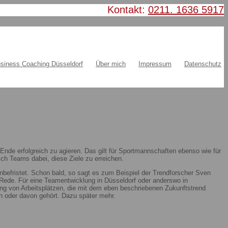
Kontakt:
0211. 1636 5917
siness Coaching Düsseldorf
Über mich
Impressum
Datenschutz
nde erfolgreich zu agieren. Das gilt für Sportmannschaften ebenso wie für
ch Teams dabei, diese Ziele zu erreichen.
nbefristet. Schon bald, so sagt es zum Beispiel der Trendforscher Sven
ie Rede. Für eine Teamentwicklung in Düsseldorf oder anderswo in
ung von Arbeitsplätzen, die mit dem eben beschriebenen Zukunftstrend
 oder davon gehört. Dazu später mehr.