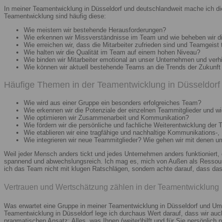
In meiner Teamentwicklung in Düsseldorf und deutschlandweit mache ich di
Teamentwicklung sind häufig diese:
Wie meistern wir bestehende Herausforderungen?
Wie erkennen wir Missverständnisse im Team und wie beheben wir d
Wie erreichen wir, dass die Mitarbeiter zufrieden sind und Teamgeist 
Wie halten wir die Qualität im Team auf einem hohen Niveau?
Wie binden wir Mitarbeiter emotional an unser Unternehmen und verh
Wie können wir aktuell bestehende Teams an die Trends der Zukunft 
Häufige Themen in der Teamentwicklung in Düsseldorf 
Wie wird aus einer Gruppe ein besonders erfolgreiches Team?
Wie erkennen wir die Potenziale der einzelnen Teammitglieder und wie
Wie optimieren wir Zusammenarbeit und Kommunikation?
Wie fördern wir die persönliche und fachliche Weiterentwicklung der 
Wie etablieren wir eine tragfähige und nachhaltige Kommunikations-,
Wie integrieren wir neue Teammitglieder? Wie gehen wir mit denen 
Weil jeder Mensch anders tickt und jedes Unternehmen anders funktioniert,
spannend und abwechslungsreich. Ich mag es, mich von Außen als Ressourc
ich das Team nicht mit klugen Ratschlägen, sondern achte darauf, dass das 
Vertrauen und Wertschätzung zählen in der Teamentwicklung
Was erwartet eine Gruppe in meiner Teamentwicklung in Düsseldorf und Umg
Teamentwicklung in Düsseldorf lege ich durchaus Wert darauf, dass wir au
pragmatischen Ansatz: Alles, was Ihnen (weiter)hilft und für Sie persönlich n