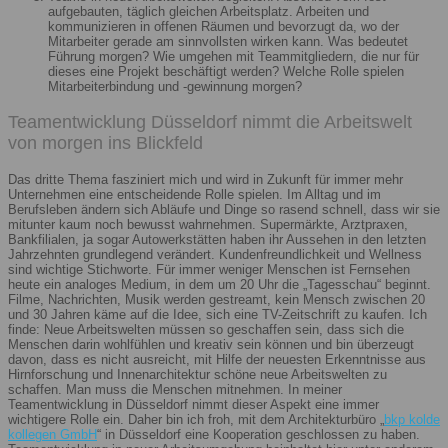
aufgebauten, täglich gleichen Arbeitsplatz. Arbeiten und
kommunizieren in offenen Räumen und bevorzugt da, wo der
Mitarbeiter gerade am sinnvollsten wirken kann. Was bedeutet
Führung morgen? Wie umgehen mit Teammitgliedern, die nur für
dieses eine Projekt beschäftigt werden? Welche Rolle spielen
Mitarbeiterbindung und -gewinnung morgen?
Teamentwicklung Düsseldorf nimmt die Arbeitswelt
von morgen ins Blickfeld
Das dritte Thema fasziniert mich und wird in Zukunft für immer mehr
Unternehmen eine entscheidende Rolle spielen. Im Alltag und im
Berufsleben ändern sich Abläufe und Dinge so rasend schnell, dass wir sie
mitunter kaum noch bewusst wahrnehmen. Supermärkte, Arztpraxen,
Bankfilialen, ja sogar Autowerkstätten haben ihr Aussehen in den letzten
Jahrzehnten grundlegend verändert. Kundenfreundlichkeit und Wellness
sind wichtige Stichworte. Für immer weniger Menschen ist Fernsehen
heute ein analoges Medium, in dem um 20 Uhr die „Tagesschau“ beginnt.
Filme, Nachrichten, Musik werden gestreamt, kein Mensch zwischen 20
und 30 Jahren käme auf die Idee, sich eine TV-Zeitschrift zu kaufen. Ich
finde: Neue Arbeitswelten müssen so geschaffen sein, dass sich die
Menschen darin wohlfühlen und kreativ sein können und bin überzeugt
davon, dass es nicht ausreicht, mit Hilfe der neuesten Erkenntnisse aus
Hirnforschung und Innenarchitektur schöne neue Arbeitswelten zu
schaffen. Man muss die Menschen mitnehmen. In meiner
Teamentwicklung in Düsseldorf nimmt dieser Aspekt eine immer
wichtigere Rolle ein. Daher bin ich froh, mit dem Architekturbüro „
bkp kolde
kollegen GmbH
“ in Düsseldorf eine Kooperation geschlossen zu haben.