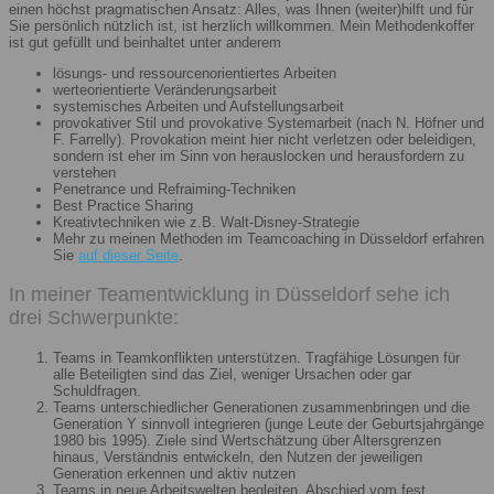
einen höchst pragmatischen Ansatz: Alles, was Ihnen (weiter)hilft und für
Sie persönlich nützlich ist, ist herzlich willkommen. Mein Methodenkoffer
ist gut gefüllt und beinhaltet unter anderem
lösungs- und ressourcenorientiertes Arbeiten
werteorientierte Veränderungsarbeit
systemisches Arbeiten und Aufstellungsarbeit
provokativer Stil und provokative Systemarbeit (nach N. Höfner und
F. Farrelly). Provokation meint hier nicht verletzen oder beleidigen,
sondern ist eher im Sinn von herauslocken und herausfordern zu
verstehen
Penetrance und Refraiming-Techniken
Best Practice Sharing
Kreativtechniken wie z.B. Walt-Disney-Strategie
Mehr zu meinen Methoden im Teamcoaching in Düsseldorf erfahren
Sie
auf dieser Seite
.
In meiner Teamentwicklung in Düsseldorf sehe ich
drei Schwerpunkte:
Teams in Teamkonflikten unterstützen. Tragfähige Lösungen für
alle Beteiligten sind das Ziel, weniger Ursachen oder gar
Schuldfragen.
Teams unterschiedlicher Generationen zusammenbringen und die
Generation Y sinnvoll integrieren (junge Leute der Geburtsjahrgänge
1980 bis 1995). Ziele sind Wertschätzung über Altersgrenzen
hinaus, Verständnis entwickeln, den Nutzen der jeweiligen
Generation erkennen und aktiv nutzen
Teams in neue Arbeitswelten begleiten. Abschied vom fest