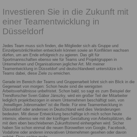
Investieren Sie in die Zukunft mit
einer Teamentwicklung in
Düsseldorf
Jedes Team muss sich finden, die Mitglieder sich als Gruppe und
Einzelpersönlichkeiten entwickeln können sowie an Konflikten wachsen
dürfen, um am Ende erfolgreich zu agieren. Das gilt für
Sportmannschaften ebenso wie für Teams und Projektgruppen in
Unternehmen und Organisationen jeglicher Art. Mit meiner
Teamentwicklung in Düsseldorf und deutschlandweit unterstütze ich
Teams dabei, diese Ziele zu erreichen.
Gerade im Bereich der Teams und Gruppenarbeit lohnt sich ein Blick in die
Gegenwart von morgen: Schon heute sind die wenigsten
Arbeitsverhältnisse unbefristet. Schon bald, so sagt es zum Beispiel der
Trendforscher Sven Gábor Jánszky, wird ein großer Teil der Mitarbeiter
lediglich projektbezogen in einem Unternehmen beschäftigt sein, von
„freiwilligen Jobnomaden“ ist die Rede. Für eine Teamentwicklung in
Düsseldorf oder anderswo in Deutschland wird dies Veränderungen
bedeuten. Mit dieser Entwicklung beschäftige ich mich schon heute
intensiv, ebenso wie mit der künftigen Gestaltung von Arbeitsplätzen, die
mit dem eben beschriebenen Zukunftstrend einhergehen wird. Sicher
haben Sie schon einmal die neuen Bürowelten von Google, Facebook,
Vodafone oder anderen innovativen Unternehmen gesehen oder davon
gehört. Dazu später mehr.