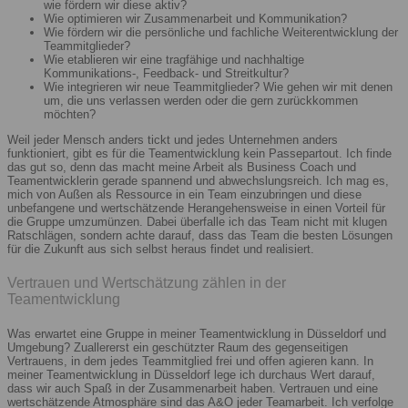
wie fördern wir diese aktiv?
Wie optimieren wir Zusammenarbeit und Kommunikation?
Wie fördern wir die persönliche und fachliche Weiterentwicklung der
Teammitglieder?
Wie etablieren wir eine tragfähige und nachhaltige
Kommunikations-, Feedback- und Streitkultur?
Wie integrieren wir neue Teammitglieder? Wie gehen wir mit denen
um, die uns verlassen werden oder die gern zurückkommen
möchten?
Weil jeder Mensch anders tickt und jedes Unternehmen anders
funktioniert, gibt es für die Teamentwicklung kein Passepartout. Ich finde
das gut so, denn das macht meine Arbeit als Business Coach und
Teamentwicklerin gerade spannend und abwechslungsreich. Ich mag es,
mich von Außen als Ressource in ein Team einzubringen und diese
unbefangene und wertschätzende Herangehensweise in einen Vorteil für
die Gruppe umzumünzen. Dabei überfalle ich das Team nicht mit klugen
Ratschlägen, sondern achte darauf, dass das Team die besten Lösungen
für die Zukunft aus sich selbst heraus findet und realisiert.
Vertrauen und Wertschätzung zählen in der
Teamentwicklung
Was erwartet eine Gruppe in meiner Teamentwicklung in Düsseldorf und
Umgebung? Zuallererst ein geschützter Raum des gegenseitigen
Vertrauens, in dem jedes Teammitglied frei und offen agieren kann. In
meiner Teamentwicklung in Düsseldorf lege ich durchaus Wert darauf,
dass wir auch Spaß in der Zusammenarbeit haben. Vertrauen und eine
wertschätzende Atmosphäre sind das A&O jeder Teamarbeit. Ich verfolge