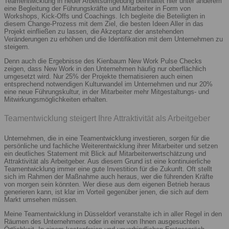
Teamentwicklung in neuer Arbeitsumgebung beinhaltet hier unter anderem
eine Begleitung der Führungskräfte und Mitarbeiter in Form von
Workshops, Kick-Offs und Coachings. Ich begleite die Beteiligten in
diesem Change-Prozess mit dem Ziel, die besten Ideen Aller in das
Projekt einfließen zu lassen, die Akzeptanz der anstehenden
Veränderungen zu erhöhen und die Identifikation mit dem Unternehmen zu
steigern.
Denn auch die Ergebnisse des Kienbaum New Work Pulse Checks
zeigen, dass New Work in den Unternehmen häufig nur oberflächlich
umgesetzt wird. Nur 25% der Projekte thematisieren auch einen
entsprechend notwendigen Kulturwandel im Unternehmen und nur 20%
eine neue Führungskultur, in der Mitarbeiter mehr Mitgestaltungs- und
Mitwirkungsmöglichkeiten erhalten.
Teamentwicklung steigert Ihre Attraktivität als Arbeitgeber
Unternehmen, die in eine Teamentwicklung investieren, sorgen für die
persönliche und fachliche Weiterentwicklung ihrer Mitarbeiter und setzen
ein deutliches Statement mit Blick auf Mitarbeiterwertschätzung und
Attraktivität als Arbeitgeber. Aus diesem Grund ist eine kontinuierliche
Teamentwicklung immer eine gute Investition für die Zukunft. Oft stellt
sich im Rahmen der Maßnahme auch heraus, wer die führenden Kräfte
von morgen sein könnten. Wer diese aus dem eigenen Betrieb heraus
generieren kann, ist klar im Vorteil gegenüber jenen, die sich auf dem
Markt umsehen müssen.
Meine Teamentwicklung in Düsseldorf veranstalte ich in aller Regel in den
Räumen des Unternehmens oder in einer von Ihnen ausgesuchten