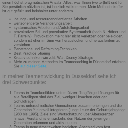
einen höchst pragmatischen Ansatz: Alles, was Ihnen (weiter)hilft und für
Sie persönlich nützlich ist, ist herzlich willkommen. Mein Methodenkoffer
ist gut gefüllt und beinhaltet unter anderem
lösungs- und ressourcenorientiertes Arbeiten
werteorientierte Veränderungsarbeit
systemisches Arbeiten und Aufstellungsarbeit
provokativer Stil und provokative Systemarbeit (nach N. Höfner und
F. Farrelly). Provokation meint hier nicht verletzen oder beleidigen,
sondern ist eher im Sinn von herauslocken und herausfordern zu
verstehen
Penetrance und Refraiming-Techniken
Best Practice Sharing
Kreativtechniken wie z.B. Walt-Disney-Strategie
Mehr zu meinen Methoden im Teamcoaching in Düsseldorf erfahren
Sie
auf dieser Seite
.
In meiner Teamentwicklung in Düsseldorf sehe ich
drei Schwerpunkte:
Teams in Teamkonflikten unterstützen. Tragfähige Lösungen für
alle Beteiligten sind das Ziel, weniger Ursachen oder gar
Schuldfragen.
Teams unterschiedlicher Generationen zusammenbringen und die
Generation Y sinnvoll integrieren (junge Leute der Geburtsjahrgänge
1980 bis 1995). Ziele sind Wertschätzung über Altersgrenzen
hinaus, Verständnis entwickeln, den Nutzen der jeweiligen
Generation erkennen und aktiv nutzen
Teams in neue Arbeitswelten begleiten. Abschied vom fest