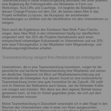
Teamentwicklung in neuer Arbeitsumgebung beinhaltet hier unter anderem
eine Begleitung der Führungskräfte und Mitarbeiter in Form von
Workshops, Kick-Offs und Coachings. Ich begleite die Beteiligten in
diesem Change-Prozess mit dem Ziel, die besten Ideen Aller in das
Projekt einfließen zu lassen, die Akzeptanz der anstehenden
Veränderungen zu erhöhen und die Identifikation mit dem Unternehmen zu
steigern.
Denn auch die Ergebnisse des Kienbaum New Work Pulse Checks
zeigen, dass New Work in den Unternehmen häufig nur oberflächlich
umgesetzt wird. Nur 25% der Projekte thematisieren auch einen
entsprechend notwendigen Kulturwandel im Unternehmen und nur 20%
eine neue Führungskultur, in der Mitarbeiter mehr Mitgestaltungs- und
Mitwirkungsmöglichkeiten erhalten.
Teamentwicklung steigert Ihre Attraktivität als Arbeitgeber
Unternehmen, die in eine Teamentwicklung investieren, sorgen für die
persönliche und fachliche Weiterentwicklung ihrer Mitarbeiter und setzen
ein deutliches Statement mit Blick auf Mitarbeiterwertschätzung und
Attraktivität als Arbeitgeber. Aus diesem Grund ist eine kontinuierliche
Teamentwicklung immer eine gute Investition für die Zukunft. Oft stellt
sich im Rahmen der Maßnahme auch heraus, wer die führenden Kräfte
von morgen sein könnten. Wer diese aus dem eigenen Betrieb heraus
generieren kann, ist klar im Vorteil gegenüber jenen, die sich auf dem
Markt umsehen müssen.
Meine Teamentwicklung in Düsseldorf veranstalte ich in aller Regel in den
Räumen des Unternehmens oder in einer von Ihnen ausgesuchten