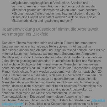
aufgebauten, täglich gleichen Arbeitsplatz. Arbeiten und
kommunizieren in offenen Räumen und bevorzugt da, wo der
Mitarbeiter gerade am sinnvollsten wirken kann. Was bedeutet
Führung morgen? Wie umgehen mit Teammitgliedern, die nur für
dieses eine Projekt beschäftigt werden? Welche Rolle spielen
Mitarbeiterbindung und -gewinnung morgen?
Teamentwicklung Düsseldorf nimmt die Arbeitswelt
von morgen ins Blickfeld
Das dritte Thema fasziniert mich und wird in Zukunft für immer mehr
Unternehmen eine entscheidende Rolle spielen. Im Alltag und im
Berufsleben ändern sich Abläufe und Dinge so rasend schnell, dass wir sie
mitunter kaum noch bewusst wahrnehmen. Supermärkte, Arztpraxen,
Bankfilialen, ja sogar Autowerkstätten haben ihr Aussehen in den letzten
Jahrzehnten grundlegend verändert. Kundenfreundlichkeit und Wellness
sind wichtige Stichworte. Für immer weniger Menschen ist Fernsehen
heute ein analoges Medium, in dem um 20 Uhr die „Tagesschau“ beginnt.
Filme, Nachrichten, Musik werden gestreamt, kein Mensch zwischen 20
und 30 Jahren käme auf die Idee, sich eine TV-Zeitschrift zu kaufen. Ich
finde: Neue Arbeitswelten müssen so geschaffen sein, dass sich die
Menschen darin wohlfühlen und kreativ sein können und bin überzeugt
davon, dass es nicht ausreicht, mit Hilfe der neuesten Erkenntnisse aus
Hirnforschung und Innenarchitektur schöne neue Arbeitswelten zu
schaffen. Man muss die Menschen mitnehmen. In meiner
Teamentwicklung in Düsseldorf nimmt dieser Aspekt eine immer
wichtigere Rolle ein. Daher bin ich froh, mit dem Architekturbüro „
bkp kolde
kollegen GmbH
“ in Düsseldorf eine Kooperation geschlossen zu haben.