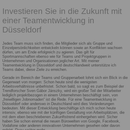
Investieren Sie in die Zukunft mit
einer Teamentwicklung in
Düsseldorf
Jedes Team muss sich finden, die Mitglieder sich als Gruppe und
Einzelpersönlichkeiten entwickeln können sowie an Konflikten wachsen
dürfen, um am Ende erfolgreich zu agieren. Das gilt für
Sportmannschaften ebenso wie für Teams und Projektgruppen in
Unternehmen und Organisationen jeglicher Art. Mit meiner
Teamentwicklung in Düsseldorf und deutschlandweit unterstütze ich
Teams dabei, diese Ziele zu erreichen.
Gerade im Bereich der Teams und Gruppenarbeit lohnt sich ein Blick in die
Gegenwart von morgen: Schon heute sind die wenigsten
Arbeitsverhältnisse unbefristet. Schon bald, so sagt es zum Beispiel der
Trendforscher Sven Gábor Jánszky, wird ein großer Teil der Mitarbeiter
lediglich projektbezogen in einem Unternehmen beschäftigt sein, von
„freiwilligen Jobnomaden“ ist die Rede. Für eine Teamentwicklung in
Düsseldorf oder anderswo in Deutschland wird dies Veränderungen
bedeuten. Mit dieser Entwicklung beschäftige ich mich schon heute
intensiv, ebenso wie mit der künftigen Gestaltung von Arbeitsplätzen, die
mit dem eben beschriebenen Zukunftstrend einhergehen wird. Sicher
haben Sie schon einmal die neuen Bürowelten von Google, Facebook,
Vodafone oder anderen innovativen Unternehmen gesehen oder davon
gehört. Dazu später mehr.