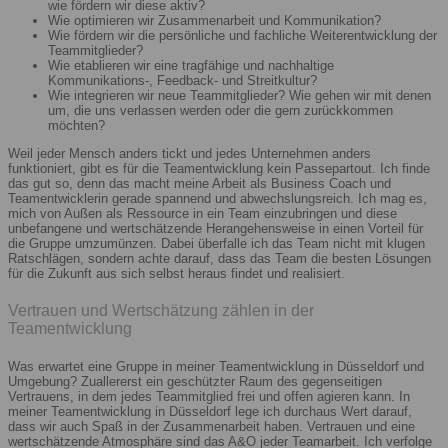
wie fördern wir diese aktiv?
Wie optimieren wir Zusammenarbeit und Kommunikation?
Wie fördern wir die persönliche und fachliche Weiterentwicklung der
Teammitglieder?
Wie etablieren wir eine tragfähige und nachhaltige
Kommunikations-, Feedback- und Streitkultur?
Wie integrieren wir neue Teammitglieder? Wie gehen wir mit denen
um, die uns verlassen werden oder die gern zurückkommen
möchten?
Weil jeder Mensch anders tickt und jedes Unternehmen anders
funktioniert, gibt es für die Teamentwicklung kein Passepartout. Ich finde
das gut so, denn das macht meine Arbeit als Business Coach und
Teamentwicklerin gerade spannend und abwechslungsreich. Ich mag es,
mich von Außen als Ressource in ein Team einzubringen und diese
unbefangene und wertschätzende Herangehensweise in einen Vorteil für
die Gruppe umzumünzen. Dabei überfalle ich das Team nicht mit klugen
Ratschlägen, sondern achte darauf, dass das Team die besten Lösungen
für die Zukunft aus sich selbst heraus findet und realisiert.
Vertrauen und Wertschätzung zählen in der
Teamentwicklung
Was erwartet eine Gruppe in meiner Teamentwicklung in Düsseldorf und
Umgebung? Zuallererst ein geschützter Raum des gegenseitigen
Vertrauens, in dem jedes Teammitglied frei und offen agieren kann. In
meiner Teamentwicklung in Düsseldorf lege ich durchaus Wert darauf,
dass wir auch Spaß in der Zusammenarbeit haben. Vertrauen und eine
wertschätzende Atmosphäre sind das A&O jeder Teamarbeit. Ich verfolge