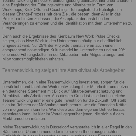
Teamentwicklung in neuer Arbeitsumgebung beinhaltet hier unter anderem
eine Begleitung der Führungskräfte und Mitarbeiter in Form von
Workshops, Kick-Offs und Coachings. Ich begleite die Beteiligten in
diesem Change-Prozess mit dem Ziel, die besten Ideen Aller in das
Projekt einfließen zu lassen, die Akzeptanz der anstehenden
Veränderungen zu erhöhen und die Identifikation mit dem Unternehmen zu
steigern.
Denn auch die Ergebnisse des Kienbaum New Work Pulse Checks
zeigen, dass New Work in den Unternehmen häufig nur oberflächlich
umgesetzt wird. Nur 25% der Projekte thematisieren auch einen
entsprechend notwendigen Kulturwandel im Unternehmen und nur 20%
eine neue Führungskultur, in der Mitarbeiter mehr Mitgestaltungs- und
Mitwirkungsmöglichkeiten erhalten.
Teamentwicklung steigert Ihre Attraktivität als Arbeitgeber
Unternehmen, die in eine Teamentwicklung investieren, sorgen für die
persönliche und fachliche Weiterentwicklung ihrer Mitarbeiter und setzen
ein deutliches Statement mit Blick auf Mitarbeiterwertschätzung und
Attraktivität als Arbeitgeber. Aus diesem Grund ist eine kontinuierliche
Teamentwicklung immer eine gute Investition für die Zukunft. Oft stellt
sich im Rahmen der Maßnahme auch heraus, wer die führenden Kräfte
von morgen sein könnten. Wer diese aus dem eigenen Betrieb heraus
generieren kann, ist klar im Vorteil gegenüber jenen, die sich auf dem
Markt umsehen müssen.
Meine Teamentwicklung in Düsseldorf veranstalte ich in aller Regel in den
Räumen des Unternehmens oder in einer von Ihnen ausgesuchten