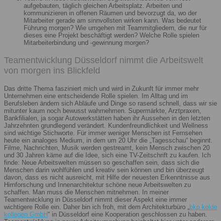
aufgebauten, täglich gleichen Arbeitsplatz. Arbeiten und
kommunizieren in offenen Räumen und bevorzugt da, wo der
Mitarbeiter gerade am sinnvollsten wirken kann. Was bedeutet
Führung morgen? Wie umgehen mit Teammitgliedern, die nur für
dieses eine Projekt beschäftigt werden? Welche Rolle spielen
Mitarbeiterbindung und -gewinnung morgen?
Teamentwicklung Düsseldorf nimmt die Arbeitswelt
von morgen ins Blickfeld
Das dritte Thema fasziniert mich und wird in Zukunft für immer mehr
Unternehmen eine entscheidende Rolle spielen. Im Alltag und im
Berufsleben ändern sich Abläufe und Dinge so rasend schnell, dass wir sie
mitunter kaum noch bewusst wahrnehmen. Supermärkte, Arztpraxen,
Bankfilialen, ja sogar Autowerkstätten haben ihr Aussehen in den letzten
Jahrzehnten grundlegend verändert. Kundenfreundlichkeit und Wellness
sind wichtige Stichworte. Für immer weniger Menschen ist Fernsehen
heute ein analoges Medium, in dem um 20 Uhr die „Tagesschau“ beginnt.
Filme, Nachrichten, Musik werden gestreamt, kein Mensch zwischen 20
und 30 Jahren käme auf die Idee, sich eine TV-Zeitschrift zu kaufen. Ich
finde: Neue Arbeitswelten müssen so geschaffen sein, dass sich die
Menschen darin wohlfühlen und kreativ sein können und bin überzeugt
davon, dass es nicht ausreicht, mit Hilfe der neuesten Erkenntnisse aus
Hirnforschung und Innenarchitektur schöne neue Arbeitswelten zu
schaffen. Man muss die Menschen mitnehmen. In meiner
Teamentwicklung in Düsseldorf nimmt dieser Aspekt eine immer
wichtigere Rolle ein. Daher bin ich froh, mit dem Architekturbüro „
bkp kolde
kollegen GmbH
“ in Düsseldorf eine Kooperation geschlossen zu haben.