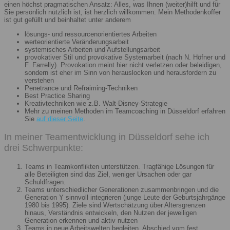
einen höchst pragmatischen Ansatz: Alles, was Ihnen (weiter)hilft und für
Sie persönlich nützlich ist, ist herzlich willkommen. Mein Methodenkoffer
ist gut gefüllt und beinhaltet unter anderem
lösungs- und ressourcenorientiertes Arbeiten
werteorientierte Veränderungsarbeit
systemisches Arbeiten und Aufstellungsarbeit
provokativer Stil und provokative Systemarbeit (nach N. Höfner und
F. Farrelly). Provokation meint hier nicht verletzen oder beleidigen,
sondern ist eher im Sinn von herauslocken und herausfordern zu
verstehen
Penetrance und Refraiming-Techniken
Best Practice Sharing
Kreativtechniken wie z.B. Walt-Disney-Strategie
Mehr zu meinen Methoden im Teamcoaching in Düsseldorf erfahren
Sie
auf dieser Seite
.
In meiner Teamentwicklung in Düsseldorf sehe ich
drei Schwerpunkte:
Teams in Teamkonflikten unterstützen. Tragfähige Lösungen für
alle Beteiligten sind das Ziel, weniger Ursachen oder gar
Schuldfragen.
Teams unterschiedlicher Generationen zusammenbringen und die
Generation Y sinnvoll integrieren (junge Leute der Geburtsjahrgänge
1980 bis 1995). Ziele sind Wertschätzung über Altersgrenzen
hinaus, Verständnis entwickeln, den Nutzen der jeweiligen
Generation erkennen und aktiv nutzen
Teams in neue Arbeitswelten begleiten. Abschied vom fest