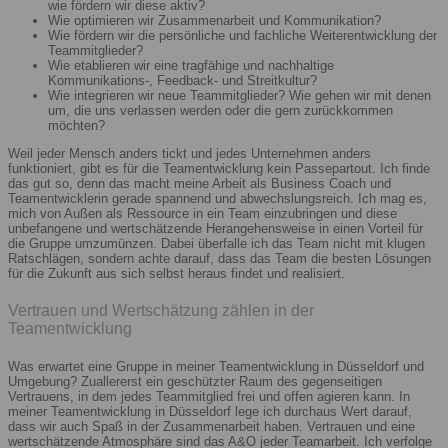
wie fördern wir diese aktiv?
Wie optimieren wir Zusammenarbeit und Kommunikation?
Wie fördern wir die persönliche und fachliche Weiterentwicklung der
Teammitglieder?
Wie etablieren wir eine tragfähige und nachhaltige
Kommunikations-, Feedback- und Streitkultur?
Wie integrieren wir neue Teammitglieder? Wie gehen wir mit denen
um, die uns verlassen werden oder die gern zurückkommen
möchten?
Weil jeder Mensch anders tickt und jedes Unternehmen anders
funktioniert, gibt es für die Teamentwicklung kein Passepartout. Ich finde
das gut so, denn das macht meine Arbeit als Business Coach und
Teamentwicklerin gerade spannend und abwechslungsreich. Ich mag es,
mich von Außen als Ressource in ein Team einzubringen und diese
unbefangene und wertschätzende Herangehensweise in einen Vorteil für
die Gruppe umzumünzen. Dabei überfalle ich das Team nicht mit klugen
Ratschlägen, sondern achte darauf, dass das Team die besten Lösungen
für die Zukunft aus sich selbst heraus findet und realisiert.
Vertrauen und Wertschätzung zählen in der
Teamentwicklung
Was erwartet eine Gruppe in meiner Teamentwicklung in Düsseldorf und
Umgebung? Zuallererst ein geschützter Raum des gegenseitigen
Vertrauens, in dem jedes Teammitglied frei und offen agieren kann. In
meiner Teamentwicklung in Düsseldorf lege ich durchaus Wert darauf,
dass wir auch Spaß in der Zusammenarbeit haben. Vertrauen und eine
wertschätzende Atmosphäre sind das A&O jeder Teamarbeit. Ich verfolge