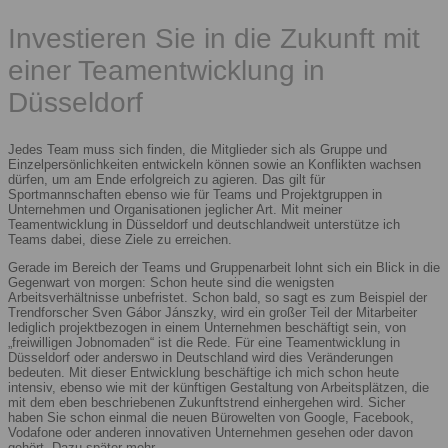
Investieren Sie in die Zukunft mit
einer Teamentwicklung in
Düsseldorf
Jedes Team muss sich finden, die Mitglieder sich als Gruppe und
Einzelpersönlichkeiten entwickeln können sowie an Konflikten wachsen
dürfen, um am Ende erfolgreich zu agieren. Das gilt für
Sportmannschaften ebenso wie für Teams und Projektgruppen in
Unternehmen und Organisationen jeglicher Art. Mit meiner
Teamentwicklung in Düsseldorf und deutschlandweit unterstütze ich
Teams dabei, diese Ziele zu erreichen.
Gerade im Bereich der Teams und Gruppenarbeit lohnt sich ein Blick in die
Gegenwart von morgen: Schon heute sind die wenigsten
Arbeitsverhältnisse unbefristet. Schon bald, so sagt es zum Beispiel der
Trendforscher Sven Gábor Jánszky, wird ein großer Teil der Mitarbeiter
lediglich projektbezogen in einem Unternehmen beschäftigt sein, von
„freiwilligen Jobnomaden“ ist die Rede. Für eine Teamentwicklung in
Düsseldorf oder anderswo in Deutschland wird dies Veränderungen
bedeuten. Mit dieser Entwicklung beschäftige ich mich schon heute
intensiv, ebenso wie mit der künftigen Gestaltung von Arbeitsplätzen, die
mit dem eben beschriebenen Zukunftstrend einhergehen wird. Sicher
haben Sie schon einmal die neuen Bürowelten von Google, Facebook,
Vodafone oder anderen innovativen Unternehmen gesehen oder davon
gehört. Dazu später mehr.