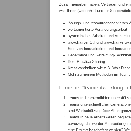
Zusammenarbeit haben. Vertrauen und eine
was Ihnen (weiter)hilft und für Sie persönl
lösungs- und ressourcenorientiertes 
werteorientierte Veränderungsarbeit
systemisches Arbeiten und Aufstellun
provokativer Stil und provokative Sys
Sinn von herauslocken und herausfor
Penetrance und Refraiming-Technike
Best Practice Sharing
Kreativtechniken wie z.B. Walt-Disne
Mehr zu meinen Methoden im Teamcoa
In meiner Teamentwicklung in 
Teams in Teamkonflikten unterstützen
Teams unterschiedlicher Generationen
sind Wertschätzung über Altersgrenze
Teams in neue Arbeitswelten begleite
bevorzugt da, wo der Mitarbeiter ge
eine Projekt beschäftigt werden? We