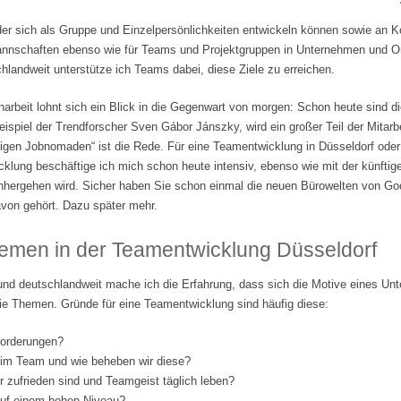
der sich als Gruppe und Einzelpersönlichkeiten entwickeln können sowie an 
tmannschaften ebenso wie für Teams und Projektgruppen in Unternehmen und Org
landweit unterstütze ich Teams dabei, diese Ziele zu erreichen.
beit lohnt sich ein Blick in die Gegenwart von morgen: Schon heute sind di
ispiel der Trendforscher Sven Gábor Jánszky, wird ein großer Teil der Mitarbe
lligen Jobnomaden“ ist die Rede. Für eine Teamentwicklung in Düsseldorf ode
klung beschäftige ich mich schon heute intensiv, ebenso wie mit der künftige
nhergehen wird. Sicher haben Sie schon einmal die neuen Bürowelten von Go
von gehört. Dazu später mehr.
emen in der Teamentwicklung Düsseldorf
und deutschlandweit mache ich die Erfahrung, dass sich die Motive eines Un
ie Themen. Gründe für eine Teamentwicklung sind häufig diese:
forderungen?
 im Team und wie beheben wir diese?
er zufrieden sind und Teamgeist täglich leben?
 auf einem hohen Niveau?