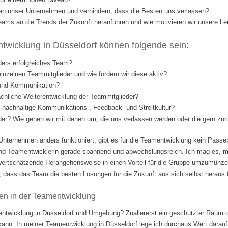
l an unser Unternehmen und verhindern, dass die Besten uns verlassen?
eams an die Trends der Zukunft heranführen und wie motivieren wir unsere Le
wicklung in Düsseldorf können folgende sein:
ders erfolgreiches Team?
einzelnen Teammitglieder und wie fördern wir diese aktiv?
 und Kommunikation?
fachliche Weiterentwicklung der Teammitglieder?
nd nachhaltige Kommunikations-, Feedback- und Streitkultur?
eder? Wie gehen wir mit denen um, die uns verlassen werden oder die gern 
Unternehmen anders funktioniert, gibt es für die Teamentwicklung kein Passep
nd Teamentwicklerin gerade spannend und abwechslungsreich. Ich mag es, m
ertschätzende Herangehensweise in einen Vorteil für die Gruppe umzumünzen.
 dass das Team die besten Lösungen für die Zukunft aus sich selbst heraus fi
en in der Teamentwicklung
ntwicklung in Düsseldorf und Umgebung? Zuallererst ein geschützter Raum d
 kann. In meiner Teamentwicklung in Düsseldorf lege ich durchaus Wert darauf