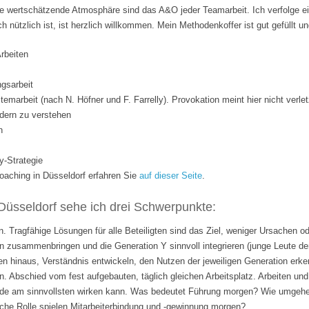
 wertschätzende Atmosphäre sind das A&O jeder Teamarbeit. Ich verfolge ei
ich nützlich ist, ist herzlich willkommen. Mein Methodenkoffer ist gut gefüllt 
Arbeiten
gsarbeit
temarbeit (nach N. Höfner und F. Farrelly). Provokation meint hier nicht verle
dern zu verstehen
n
y-Strategie
ching in Düsseldorf erfahren Sie
auf dieser Seite
.
Düsseldorf sehe ich drei Schwerpunkte:
. Tragfähige Lösungen für alle Beteiligten sind das Ziel, weniger Ursachen o
 zusammenbringen und die Generation Y sinnvoll integrieren (junge Leute de
n hinaus, Verständnis entwickeln, den Nutzen der jeweiligen Generation erk
n. Abschied vom fest aufgebauten, täglich gleichen Arbeitsplatz. Arbeiten 
rade am sinnvollsten wirken kann. Was bedeutet Führung morgen? Wie umgehen
lche Rolle spielen Mitarbeiterbindung und -gewinnung morgen?