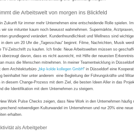
mmt die Arbeitswelt von morgen ins Blickfeld
 in Zukunft für immer mehr Unternehmen eine entscheidende Rolle spielen. Im
s wir sie mitunter kaum noch bewusst wahrnehmen. Supermärkte, Arztpraxen, B
hnten grundlegend verändert. Kundenfreundlichkeit und Wellness sind wichti
 in dem um 20 Uhr die „Tagesschau“ beginnt. Filme, Nachrichten, Musik wer
e TV-Zeitschrift zu kaufen. Ich finde: Neue Arbeitswelten müssen so geschaf
n überzeugt davon, dass es nicht ausreicht, mit Hilfe der neuesten Erkenntni
Man muss die Menschen mitnehmen. In meiner Teamentwicklung in Düsseldorf
it dem Architekturbüro „
bkp kolde kollegen GmbH
“ in Düsseldorf eine Koopera
 beinhaltet hier unter anderem eine Begleitung der Führungskräfte und Mita
n in diesem Change-Prozess mit dem Ziel, die besten Ideen Aller in das Projek
 die Identifikation mit dem Unternehmen zu steigern.
ew Work Pulse Checks zeigen, dass New Work in den Unternehmen häufig nu
tsprechend notwendigen Kulturwandel im Unternehmen und nur 20% eine neue F
ten erhalten.
tivität als Arbeitgeber