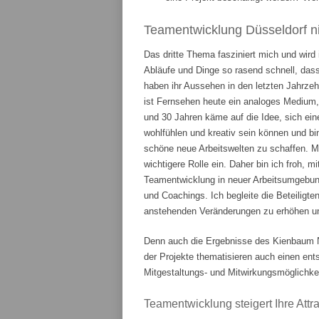
Teamentwicklung Düsseldorf ni
Das dritte Thema fasziniert mich und wird
Abläufe und Dinge so rasend schnell, das
haben ihr Aussehen in den letzten Jahrze
ist Fernsehen heute ein analoges Medium,
und 30 Jahren käme auf die Idee, sich ein
wohlfühlen und kreativ sein können und bi
schöne neue Arbeitswelten zu schaffen. 
wichtigere Rolle ein. Daher bin ich froh, m
Teamentwicklung in neuer Arbeitsumgebung
und Coachings. Ich begleite die Beteiligte
anstehenden Veränderungen zu erhöhen und
Denn auch die Ergebnisse des Kienbaum N
der Projekte thematisieren auch einen en
Mitgestaltungs- und Mitwirkungsmöglichkei
Teamentwicklung steigert Ihre Attrak