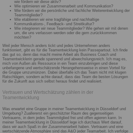
wie fördern wir diese aktiv?
Wie optimieren wir Zusammenarbeit und Kommunikation?
Wie fördern wir die persönliche und fachliche Weiterentwicklung der
Teammitglieder?
Wie etablieren wir eine tragfähige und nachhaltige
Kommunikations-, Feedback- und Streitkultur?
Wie integrieren wir neue Teammitglieder? Wie gehen wir mit denen
um, die uns verlassen werden oder die gern zurückkommen
möchten?
Weil jeder Mensch anders tickt und jedes Unternehmen anders
funktioniert, gibt es für die Teamentwicklung kein Passepartout. Ich finde
das gut so, denn das macht meine Arbeit als Business Coach und
Teamentwicklerin gerade spannend und abwechslungsreich. Ich mag es,
mich von Außen als Ressource in ein Team einzubringen und diese
unbefangene und wertschätzende Herangehensweise in einen Vorteil für
die Gruppe umzumünzen. Dabei überfalle ich das Team nicht mit klugen
Ratschlägen, sondern achte darauf, dass das Team die besten Lösungen
für die Zukunft aus sich selbst heraus findet und realisiert.
Vertrauen und Wertschätzung zählen in der
Teamentwicklung
Was erwartet eine Gruppe in meiner Teamentwicklung in Düsseldorf und
Umgebung? Zuallererst ein geschützter Raum des gegenseitigen
Vertrauens, in dem jedes Teammitglied frei und offen agieren kann. In
meiner Teamentwicklung in Düsseldorf lege ich durchaus Wert darauf,
dass wir auch Spaß in der Zusammenarbeit haben. Vertrauen und eine
wertschätzende Atmosphäre sind das A&O jeder Teamarbeit. Ich verfolge