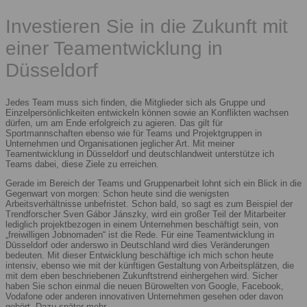
Investieren Sie in die Zukunft mit
einer Teamentwicklung in
Düsseldorf
Jedes Team muss sich finden, die Mitglieder sich als Gruppe und
Einzelpersönlichkeiten entwickeln können sowie an Konflikten wachsen
dürfen, um am Ende erfolgreich zu agieren. Das gilt für
Sportmannschaften ebenso wie für Teams und Projektgruppen in
Unternehmen und Organisationen jeglicher Art. Mit meiner
Teamentwicklung in Düsseldorf und deutschlandweit unterstütze ich
Teams dabei, diese Ziele zu erreichen.
Gerade im Bereich der Teams und Gruppenarbeit lohnt sich ein Blick in die
Gegenwart von morgen: Schon heute sind die wenigsten
Arbeitsverhältnisse unbefristet. Schon bald, so sagt es zum Beispiel der
Trendforscher Sven Gábor Jánszky, wird ein großer Teil der Mitarbeiter
lediglich projektbezogen in einem Unternehmen beschäftigt sein, von
„freiwilligen Jobnomaden“ ist die Rede. Für eine Teamentwicklung in
Düsseldorf oder anderswo in Deutschland wird dies Veränderungen
bedeuten. Mit dieser Entwicklung beschäftige ich mich schon heute
intensiv, ebenso wie mit der künftigen Gestaltung von Arbeitsplätzen, die
mit dem eben beschriebenen Zukunftstrend einhergehen wird. Sicher
haben Sie schon einmal die neuen Bürowelten von Google, Facebook,
Vodafone oder anderen innovativen Unternehmen gesehen oder davon
gehört. Dazu später mehr.