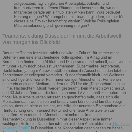
aufgebauten, täglich gleichen Arbeitsplatz. Arbeiten und
kommunizieren in offenen Räumen und bevorzugt da, wo der
Mitarbeiter gerade am sinnvollsten wirken kann. Was bedeutet
Führung morgen? Wie umgehen mit Teammitgliedern, die nur für
dieses eine Projekt beschäftigt werden? Welche Rolle spielen
Mitarbeiterbindung und -gewinnung morgen?
Teamentwicklung Düsseldorf nimmt die Arbeitswelt
von morgen ins Blickfeld
Das dritte Thema fasziniert mich und wird in Zukunft für immer mehr
Unternehmen eine entscheidende Rolle spielen. Im Alltag und im
Berufsleben ändern sich Abläufe und Dinge so rasend schnell, dass wir sie
mitunter kaum noch bewusst wahrnehmen. Supermärkte, Arztpraxen,
Bankfilialen, ja sogar Autowerkstätten haben ihr Aussehen in den letzten
Jahrzehnten grundlegend verändert. Kundenfreundlichkeit und Wellness
sind wichtige Stichworte. Für immer weniger Menschen ist Fernsehen
heute ein analoges Medium, in dem um 20 Uhr die „Tagesschau“ beginnt.
Filme, Nachrichten, Musik werden gestreamt, kein Mensch zwischen 20
und 30 Jahren käme auf die Idee, sich eine TV-Zeitschrift zu kaufen. Ich
finde: Neue Arbeitswelten müssen so geschaffen sein, dass sich die
Menschen darin wohlfühlen und kreativ sein können und bin überzeugt
davon, dass es nicht ausreicht, mit Hilfe der neuesten Erkenntnisse aus
Hirnforschung und Innenarchitektur schöne neue Arbeitswelten zu
schaffen. Man muss die Menschen mitnehmen. In meiner
Teamentwicklung in Düsseldorf nimmt dieser Aspekt eine immer
wichtigere Rolle ein. Daher bin ich froh, mit dem Architekturbüro „
bkp kolde
kollegen GmbH
“ in Düsseldorf eine Kooperation geschlossen zu haben.