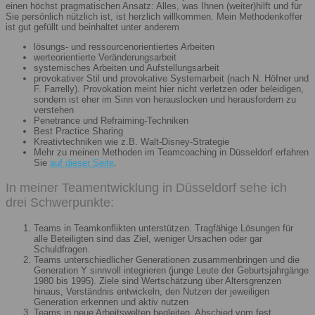
einen höchst pragmatischen Ansatz: Alles, was Ihnen (weiter)hilft und für
Sie persönlich nützlich ist, ist herzlich willkommen. Mein Methodenkoffer
ist gut gefüllt und beinhaltet unter anderem
lösungs- und ressourcenorientiertes Arbeiten
werteorientierte Veränderungsarbeit
systemisches Arbeiten und Aufstellungsarbeit
provokativer Stil und provokative Systemarbeit (nach N. Höfner und
F. Farrelly). Provokation meint hier nicht verletzen oder beleidigen,
sondern ist eher im Sinn von herauslocken und herausfordern zu
verstehen
Penetrance und Refraiming-Techniken
Best Practice Sharing
Kreativtechniken wie z.B. Walt-Disney-Strategie
Mehr zu meinen Methoden im Teamcoaching in Düsseldorf erfahren
Sie
auf dieser Seite
.
In meiner Teamentwicklung in Düsseldorf sehe ich
drei Schwerpunkte:
Teams in Teamkonflikten unterstützen. Tragfähige Lösungen für
alle Beteiligten sind das Ziel, weniger Ursachen oder gar
Schuldfragen.
Teams unterschiedlicher Generationen zusammenbringen und die
Generation Y sinnvoll integrieren (junge Leute der Geburtsjahrgänge
1980 bis 1995). Ziele sind Wertschätzung über Altersgrenzen
hinaus, Verständnis entwickeln, den Nutzen der jeweiligen
Generation erkennen und aktiv nutzen
Teams in neue Arbeitswelten begleiten. Abschied vom fest