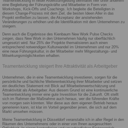
Teamentwicklung in neuer Arbeitsumgebung beinhaltet hier unter anderem
eine Begleitung der Führungskräfte und Mitarbeiter in Form von
Workshops, Kick-Offs und Coachings. Ich begleite die Beteiligten in
diesem Change-Prozess mit dem Ziel, die besten Ideen Aller in das
Projekt einfließen zu lassen, die Akzeptanz der anstehenden
Veränderungen zu erhöhen und die Identifikation mit dem Unternehmen zu
steigern.
Denn auch die Ergebnisse des Kienbaum New Work Pulse Checks
zeigen, dass New Work in den Unternehmen häufig nur oberflächlich
umgesetzt wird. Nur 25% der Projekte thematisieren auch einen
entsprechend notwendigen Kulturwandel im Unternehmen und nur 20%
eine neue Führungskultur, in der Mitarbeiter mehr Mitgestaltungs- und
Mitwirkungsmöglichkeiten erhalten.
Teamentwicklung steigert Ihre Attraktivität als Arbeitgeber
Unternehmen, die in eine Teamentwicklung investieren, sorgen für die
persönliche und fachliche Weiterentwicklung ihrer Mitarbeiter und setzen
ein deutliches Statement mit Blick auf Mitarbeiterwertschätzung und
Attraktivität als Arbeitgeber. Aus diesem Grund ist eine kontinuierliche
Teamentwicklung immer eine gute Investition für die Zukunft. Oft stellt
sich im Rahmen der Maßnahme auch heraus, wer die führenden Kräfte
von morgen sein könnten. Wer diese aus dem eigenen Betrieb heraus
generieren kann, ist klar im Vorteil gegenüber jenen, die sich auf dem
Markt umsehen müssen.
Meine Teamentwicklung in Düsseldorf veranstalte ich in aller Regel in den
Räumen des Unternehmens oder in einer von Ihnen ausgesuchten