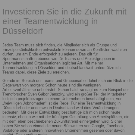
Investieren Sie in die Zukunft mit
einer Teamentwicklung in
Düsseldorf
Jedes Team muss sich finden, die Mitglieder sich als Gruppe und
Einzelpersönlichkeiten entwickeln können sowie an Konflikten wachsen
dürfen, um am Ende erfolgreich zu agieren. Das gilt für
Sportmannschaften ebenso wie für Teams und Projektgruppen in
Unternehmen und Organisationen jeglicher Art. Mit meiner
Teamentwicklung in Düsseldorf und deutschlandweit unterstütze ich
Teams dabei, diese Ziele zu erreichen.
Gerade im Bereich der Teams und Gruppenarbeit lohnt sich ein Blick in die
Gegenwart von morgen: Schon heute sind die wenigsten
Arbeitsverhältnisse unbefristet. Schon bald, so sagt es zum Beispiel der
Trendforscher Sven Gábor Jánszky, wird ein großer Teil der Mitarbeiter
lediglich projektbezogen in einem Unternehmen beschäftigt sein, von
„freiwilligen Jobnomaden“ ist die Rede. Für eine Teamentwicklung in
Düsseldorf oder anderswo in Deutschland wird dies Veränderungen
bedeuten. Mit dieser Entwicklung beschäftige ich mich schon heute
intensiv, ebenso wie mit der künftigen Gestaltung von Arbeitsplätzen, die
mit dem eben beschriebenen Zukunftstrend einhergehen wird. Sicher
haben Sie schon einmal die neuen Bürowelten von Google, Facebook,
Vodafone oder anderen innovativen Unternehmen gesehen oder davon
gehört. Dazu später mehr.