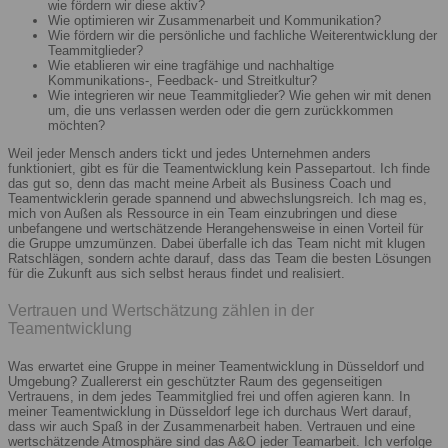
wie fördern wir diese aktiv?
Wie optimieren wir Zusammenarbeit und Kommunikation?
Wie fördern wir die persönliche und fachliche Weiterentwicklung der
Teammitglieder?
Wie etablieren wir eine tragfähige und nachhaltige
Kommunikations-, Feedback- und Streitkultur?
Wie integrieren wir neue Teammitglieder? Wie gehen wir mit denen
um, die uns verlassen werden oder die gern zurückkommen
möchten?
Weil jeder Mensch anders tickt und jedes Unternehmen anders
funktioniert, gibt es für die Teamentwicklung kein Passepartout. Ich finde
das gut so, denn das macht meine Arbeit als Business Coach und
Teamentwicklerin gerade spannend und abwechslungsreich. Ich mag es,
mich von Außen als Ressource in ein Team einzubringen und diese
unbefangene und wertschätzende Herangehensweise in einen Vorteil für
die Gruppe umzumünzen. Dabei überfalle ich das Team nicht mit klugen
Ratschlägen, sondern achte darauf, dass das Team die besten Lösungen
für die Zukunft aus sich selbst heraus findet und realisiert.
Vertrauen und Wertschätzung zählen in der
Teamentwicklung
Was erwartet eine Gruppe in meiner Teamentwicklung in Düsseldorf und
Umgebung? Zuallererst ein geschützter Raum des gegenseitigen
Vertrauens, in dem jedes Teammitglied frei und offen agieren kann. In
meiner Teamentwicklung in Düsseldorf lege ich durchaus Wert darauf,
dass wir auch Spaß in der Zusammenarbeit haben. Vertrauen und eine
wertschätzende Atmosphäre sind das A&O jeder Teamarbeit. Ich verfolge