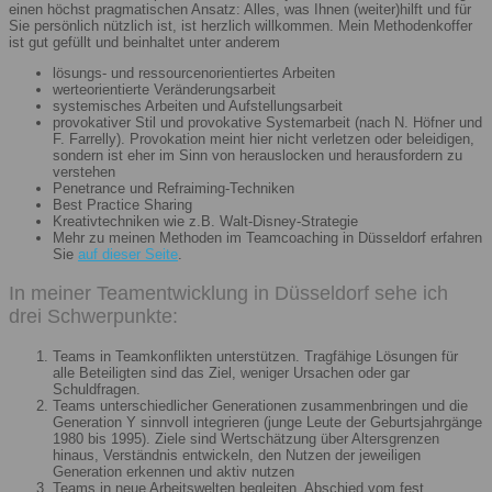
einen höchst pragmatischen Ansatz: Alles, was Ihnen (weiter)hilft und für
Sie persönlich nützlich ist, ist herzlich willkommen. Mein Methodenkoffer
ist gut gefüllt und beinhaltet unter anderem
lösungs- und ressourcenorientiertes Arbeiten
werteorientierte Veränderungsarbeit
systemisches Arbeiten und Aufstellungsarbeit
provokativer Stil und provokative Systemarbeit (nach N. Höfner und
F. Farrelly). Provokation meint hier nicht verletzen oder beleidigen,
sondern ist eher im Sinn von herauslocken und herausfordern zu
verstehen
Penetrance und Refraiming-Techniken
Best Practice Sharing
Kreativtechniken wie z.B. Walt-Disney-Strategie
Mehr zu meinen Methoden im Teamcoaching in Düsseldorf erfahren
Sie
auf dieser Seite
.
In meiner Teamentwicklung in Düsseldorf sehe ich
drei Schwerpunkte:
Teams in Teamkonflikten unterstützen. Tragfähige Lösungen für
alle Beteiligten sind das Ziel, weniger Ursachen oder gar
Schuldfragen.
Teams unterschiedlicher Generationen zusammenbringen und die
Generation Y sinnvoll integrieren (junge Leute der Geburtsjahrgänge
1980 bis 1995). Ziele sind Wertschätzung über Altersgrenzen
hinaus, Verständnis entwickeln, den Nutzen der jeweiligen
Generation erkennen und aktiv nutzen
Teams in neue Arbeitswelten begleiten. Abschied vom fest