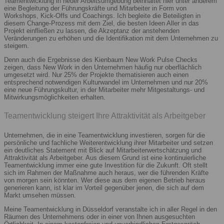
Teamentwicklung in neuer Arbeitsumgebung beinhaltet hier unter anderem
eine Begleitung der Führungskräfte und Mitarbeiter in Form von
Workshops, Kick-Offs und Coachings. Ich begleite die Beteiligten in
diesem Change-Prozess mit dem Ziel, die besten Ideen Aller in das
Projekt einfließen zu lassen, die Akzeptanz der anstehenden
Veränderungen zu erhöhen und die Identifikation mit dem Unternehmen zu
steigern.
Denn auch die Ergebnisse des Kienbaum New Work Pulse Checks
zeigen, dass New Work in den Unternehmen häufig nur oberflächlich
umgesetzt wird. Nur 25% der Projekte thematisieren auch einen
entsprechend notwendigen Kulturwandel im Unternehmen und nur 20%
eine neue Führungskultur, in der Mitarbeiter mehr Mitgestaltungs- und
Mitwirkungsmöglichkeiten erhalten.
Teamentwicklung steigert Ihre Attraktivität als Arbeitgeber
Unternehmen, die in eine Teamentwicklung investieren, sorgen für die
persönliche und fachliche Weiterentwicklung ihrer Mitarbeiter und setzen
ein deutliches Statement mit Blick auf Mitarbeiterwertschätzung und
Attraktivität als Arbeitgeber. Aus diesem Grund ist eine kontinuierliche
Teamentwicklung immer eine gute Investition für die Zukunft. Oft stellt
sich im Rahmen der Maßnahme auch heraus, wer die führenden Kräfte
von morgen sein könnten. Wer diese aus dem eigenen Betrieb heraus
generieren kann, ist klar im Vorteil gegenüber jenen, die sich auf dem
Markt umsehen müssen.
Meine Teamentwicklung in Düsseldorf veranstalte ich in aller Regel in den
Räumen des Unternehmens oder in einer von Ihnen ausgesuchten