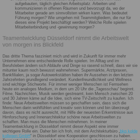
aufgebauten, täglich gleichen Arbeitsplatz. Arbeiten und
kommunizieren in offenen Räumen und bevorzugt da, wo der
Mitarbeiter gerade am sinnvollsten wirken kann. Was bedeutet
Führung morgen? Wie umgehen mit Teammitgliedern, die nur für
dieses eine Projekt beschäftigt werden? Welche Rolle spielen
Mitarbeiterbindung und -gewinnung morgen?
Teamentwicklung Düsseldorf nimmt die Arbeitswelt
von morgen ins Blickfeld
Das dritte Thema fasziniert mich und wird in Zukunft für immer mehr
Unternehmen eine entscheidende Rolle spielen. Im Alltag und im
Berufsleben ändern sich Abläufe und Dinge so rasend schnell, dass wir sie
mitunter kaum noch bewusst wahrnehmen. Supermärkte, Arztpraxen,
Bankfilialen, ja sogar Autowerkstätten haben ihr Aussehen in den letzten
Jahrzehnten grundlegend verändert. Kundenfreundlichkeit und Wellness
sind wichtige Stichworte. Für immer weniger Menschen ist Fernsehen
heute ein analoges Medium, in dem um 20 Uhr die „Tagesschau“ beginnt.
Filme, Nachrichten, Musik werden gestreamt, kein Mensch zwischen 20
und 30 Jahren käme auf die Idee, sich eine TV-Zeitschrift zu kaufen. Ich
finde: Neue Arbeitswelten müssen so geschaffen sein, dass sich die
Menschen darin wohlfühlen und kreativ sein können und bin überzeugt
davon, dass es nicht ausreicht, mit Hilfe der neuesten Erkenntnisse aus
Hirnforschung und Innenarchitektur schöne neue Arbeitswelten zu
schaffen. Man muss die Menschen mitnehmen. In meiner
Teamentwicklung in Düsseldorf nimmt dieser Aspekt eine immer
wichtigere Rolle ein. Daher bin ich froh, mit dem Architekturbüro „
bkp kolde
kollegen GmbH
“ in Düsseldorf eine Kooperation geschlossen zu haben.