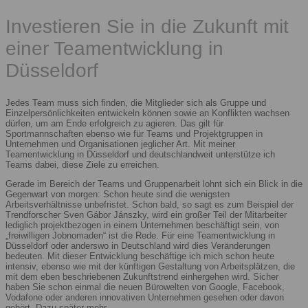
Investieren Sie in die Zukunft mit
einer Teamentwicklung in
Düsseldorf
Jedes Team muss sich finden, die Mitglieder sich als Gruppe und
Einzelpersönlichkeiten entwickeln können sowie an Konflikten wachsen
dürfen, um am Ende erfolgreich zu agieren. Das gilt für
Sportmannschaften ebenso wie für Teams und Projektgruppen in
Unternehmen und Organisationen jeglicher Art. Mit meiner
Teamentwicklung in Düsseldorf und deutschlandweit unterstütze ich
Teams dabei, diese Ziele zu erreichen.
Gerade im Bereich der Teams und Gruppenarbeit lohnt sich ein Blick in die
Gegenwart von morgen: Schon heute sind die wenigsten
Arbeitsverhältnisse unbefristet. Schon bald, so sagt es zum Beispiel der
Trendforscher Sven Gábor Jánszky, wird ein großer Teil der Mitarbeiter
lediglich projektbezogen in einem Unternehmen beschäftigt sein, von
„freiwilligen Jobnomaden“ ist die Rede. Für eine Teamentwicklung in
Düsseldorf oder anderswo in Deutschland wird dies Veränderungen
bedeuten. Mit dieser Entwicklung beschäftige ich mich schon heute
intensiv, ebenso wie mit der künftigen Gestaltung von Arbeitsplätzen, die
mit dem eben beschriebenen Zukunftstrend einhergehen wird. Sicher
haben Sie schon einmal die neuen Bürowelten von Google, Facebook,
Vodafone oder anderen innovativen Unternehmen gesehen oder davon
gehört. Dazu später mehr.