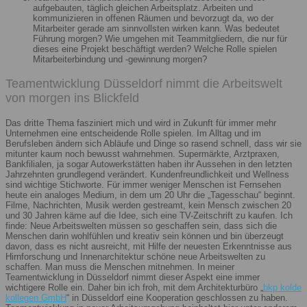
aufgebauten, täglich gleichen Arbeitsplatz. Arbeiten und
kommunizieren in offenen Räumen und bevorzugt da, wo der
Mitarbeiter gerade am sinnvollsten wirken kann. Was bedeutet
Führung morgen? Wie umgehen mit Teammitgliedern, die nur für
dieses eine Projekt beschäftigt werden? Welche Rolle spielen
Mitarbeiterbindung und -gewinnung morgen?
Teamentwicklung Düsseldorf nimmt die Arbeitswelt
von morgen ins Blickfeld
Das dritte Thema fasziniert mich und wird in Zukunft für immer mehr
Unternehmen eine entscheidende Rolle spielen. Im Alltag und im
Berufsleben ändern sich Abläufe und Dinge so rasend schnell, dass wir sie
mitunter kaum noch bewusst wahrnehmen. Supermärkte, Arztpraxen,
Bankfilialen, ja sogar Autowerkstätten haben ihr Aussehen in den letzten
Jahrzehnten grundlegend verändert. Kundenfreundlichkeit und Wellness
sind wichtige Stichworte. Für immer weniger Menschen ist Fernsehen
heute ein analoges Medium, in dem um 20 Uhr die „Tagesschau“ beginnt.
Filme, Nachrichten, Musik werden gestreamt, kein Mensch zwischen 20
und 30 Jahren käme auf die Idee, sich eine TV-Zeitschrift zu kaufen. Ich
finde: Neue Arbeitswelten müssen so geschaffen sein, dass sich die
Menschen darin wohlfühlen und kreativ sein können und bin überzeugt
davon, dass es nicht ausreicht, mit Hilfe der neuesten Erkenntnisse aus
Hirnforschung und Innenarchitektur schöne neue Arbeitswelten zu
schaffen. Man muss die Menschen mitnehmen. In meiner
Teamentwicklung in Düsseldorf nimmt dieser Aspekt eine immer
wichtigere Rolle ein. Daher bin ich froh, mit dem Architekturbüro „
bkp kolde
kollegen GmbH
“ in Düsseldorf eine Kooperation geschlossen zu haben.