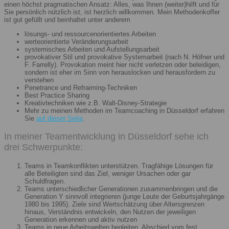
einen höchst pragmatischen Ansatz: Alles, was Ihnen (weiter)hilft und für
Sie persönlich nützlich ist, ist herzlich willkommen. Mein Methodenkoffer
ist gut gefüllt und beinhaltet unter anderem
lösungs- und ressourcenorientiertes Arbeiten
werteorientierte Veränderungsarbeit
systemisches Arbeiten und Aufstellungsarbeit
provokativer Stil und provokative Systemarbeit (nach N. Höfner und
F. Farrelly). Provokation meint hier nicht verletzen oder beleidigen,
sondern ist eher im Sinn von herauslocken und herausfordern zu
verstehen
Penetrance und Refraiming-Techniken
Best Practice Sharing
Kreativtechniken wie z.B. Walt-Disney-Strategie
Mehr zu meinen Methoden im Teamcoaching in Düsseldorf erfahren
Sie
auf dieser Seite
.
In meiner Teamentwicklung in Düsseldorf sehe ich
drei Schwerpunkte:
Teams in Teamkonflikten unterstützen. Tragfähige Lösungen für
alle Beteiligten sind das Ziel, weniger Ursachen oder gar
Schuldfragen.
Teams unterschiedlicher Generationen zusammenbringen und die
Generation Y sinnvoll integrieren (junge Leute der Geburtsjahrgänge
1980 bis 1995). Ziele sind Wertschätzung über Altersgrenzen
hinaus, Verständnis entwickeln, den Nutzen der jeweiligen
Generation erkennen und aktiv nutzen
Teams in neue Arbeitswelten begleiten. Abschied vom fest