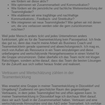
wie fördern wir diese aktiv?
Wie optimieren wir Zusammenarbeit und Kommunikation?
Wie fördern wir die persönliche und fachliche Weiterentwicklung der
Teammitglieder?
Wie etablieren wir eine tragfähige und nachhaltige
Kommunikations-, Feedback- und Streitkultur?
Wie integrieren wir neue Teammitglieder? Wie gehen wir mit denen
um, die uns verlassen werden oder die gern zurückkommen
möchten?
Weil jeder Mensch anders tickt und jedes Unternehmen anders
funktioniert, gibt es für die Teamentwicklung kein Passepartout. Ich finde
das gut so, denn das macht meine Arbeit als Business Coach und
Teamentwicklerin gerade spannend und abwechslungsreich. Ich mag es,
mich von Außen als Ressource in ein Team einzubringen und diese
unbefangene und wertschätzende Herangehensweise in einen Vorteil für
die Gruppe umzumünzen. Dabei überfalle ich das Team nicht mit klugen
Ratschlägen, sondern achte darauf, dass das Team die besten Lösungen
für die Zukunft aus sich selbst heraus findet und realisiert.
Vertrauen und Wertschätzung zählen in der
Teamentwicklung
Was erwartet eine Gruppe in meiner Teamentwicklung in Düsseldorf und
Umgebung? Zuallererst ein geschützter Raum des gegenseitigen
Vertrauens, in dem jedes Teammitglied frei und offen agieren kann. In
meiner Teamentwicklung in Düsseldorf lege ich durchaus Wert darauf,
dass wir auch Spaß in der Zusammenarbeit haben. Vertrauen und eine
wertschätzende Atmosphäre sind das A&O jeder Teamarbeit. Ich verfolge