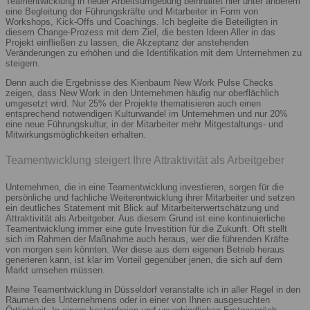
Teamentwicklung in neuer Arbeitsumgebung beinhaltet hier unter anderem
eine Begleitung der Führungskräfte und Mitarbeiter in Form von
Workshops, Kick-Offs und Coachings. Ich begleite die Beteiligten in
diesem Change-Prozess mit dem Ziel, die besten Ideen Aller in das
Projekt einfließen zu lassen, die Akzeptanz der anstehenden
Veränderungen zu erhöhen und die Identifikation mit dem Unternehmen zu
steigern.
Denn auch die Ergebnisse des Kienbaum New Work Pulse Checks
zeigen, dass New Work in den Unternehmen häufig nur oberflächlich
umgesetzt wird. Nur 25% der Projekte thematisieren auch einen
entsprechend notwendigen Kulturwandel im Unternehmen und nur 20%
eine neue Führungskultur, in der Mitarbeiter mehr Mitgestaltungs- und
Mitwirkungsmöglichkeiten erhalten.
Teamentwicklung steigert Ihre Attraktivität als Arbeitgeber
Unternehmen, die in eine Teamentwicklung investieren, sorgen für die
persönliche und fachliche Weiterentwicklung ihrer Mitarbeiter und setzen
ein deutliches Statement mit Blick auf Mitarbeiterwertschätzung und
Attraktivität als Arbeitgeber. Aus diesem Grund ist eine kontinuierliche
Teamentwicklung immer eine gute Investition für die Zukunft. Oft stellt
sich im Rahmen der Maßnahme auch heraus, wer die führenden Kräfte
von morgen sein könnten. Wer diese aus dem eigenen Betrieb heraus
generieren kann, ist klar im Vorteil gegenüber jenen, die sich auf dem
Markt umsehen müssen.
Meine Teamentwicklung in Düsseldorf veranstalte ich in aller Regel in den
Räumen des Unternehmens oder in einer von Ihnen ausgesuchten