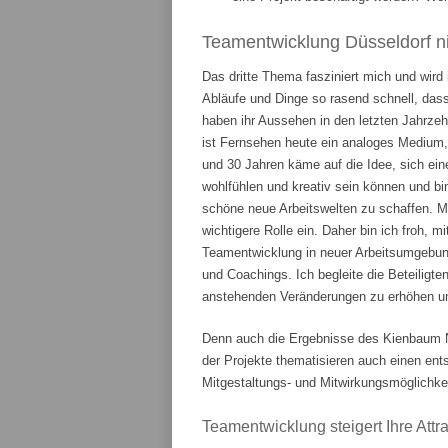
Teamentwicklung Düsseldorf ni
Das dritte Thema fasziniert mich und wird
Abläufe und Dinge so rasend schnell, das
haben ihr Aussehen in den letzten Jahrze
ist Fernsehen heute ein analoges Medium,
und 30 Jahren käme auf die Idee, sich ein
wohlfühlen und kreativ sein können und bi
schöne neue Arbeitswelten zu schaffen. 
wichtigere Rolle ein. Daher bin ich froh, m
Teamentwicklung in neuer Arbeitsumgebung
und Coachings. Ich begleite die Beteiligte
anstehenden Veränderungen zu erhöhen und
Denn auch die Ergebnisse des Kienbaum N
der Projekte thematisieren auch einen en
Mitgestaltungs- und Mitwirkungsmöglichkei
Teamentwicklung steigert Ihre Attrak