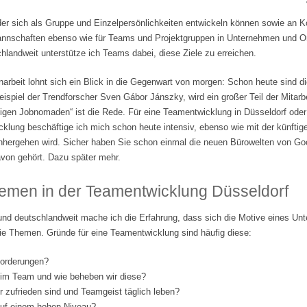
der sich als Gruppe und Einzelpersönlichkeiten entwickeln können sowie an 
tmannschaften ebenso wie für Teams und Projektgruppen in Unternehmen und Org
landweit unterstütze ich Teams dabei, diese Ziele zu erreichen.
beit lohnt sich ein Blick in die Gegenwart von morgen: Schon heute sind di
ispiel der Trendforscher Sven Gábor Jánszky, wird ein großer Teil der Mitarbe
lligen Jobnomaden“ ist die Rede. Für eine Teamentwicklung in Düsseldorf ode
klung beschäftige ich mich schon heute intensiv, ebenso wie mit der künftige
nhergehen wird. Sicher haben Sie schon einmal die neuen Bürowelten von Go
von gehört. Dazu später mehr.
emen in der Teamentwicklung Düsseldorf
und deutschlandweit mache ich die Erfahrung, dass sich die Motive eines Un
ie Themen. Gründe für eine Teamentwicklung sind häufig diese:
forderungen?
 im Team und wie beheben wir diese?
er zufrieden sind und Teamgeist täglich leben?
 auf einem hohen Niveau?