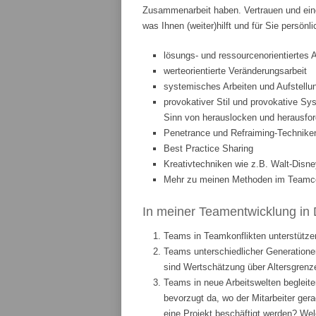
Zusammenarbeit haben. Vertrauen und eine
was Ihnen (weiter)hilft und für Sie persönl
lösungs- und ressourcenorientiertes 
werteorientierte Veränderungsarbeit
systemisches Arbeiten und Aufstellun
provokativer Stil und provokative Sys
Sinn von herauslocken und herausfor
Penetrance und Refraiming-Technike
Best Practice Sharing
Kreativtechniken wie z.B. Walt-Disne
Mehr zu meinen Methoden im Teamcoa
In meiner Teamentwicklung in 
Teams in Teamkonflikten unterstützen
Teams unterschiedlicher Generationen
sind Wertschätzung über Altersgrenze
Teams in neue Arbeitswelten begleite
bevorzugt da, wo der Mitarbeiter ge
eine Projekt beschäftigt werden? We