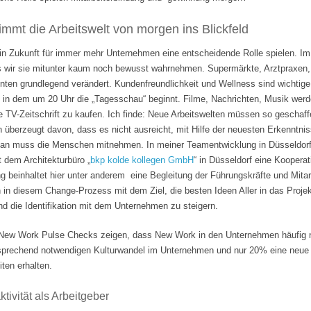
mmt die Arbeitswelt von morgen ins Blickfeld
 in Zukunft für immer mehr Unternehmen eine entscheidende Rolle spielen. Im
s wir sie mitunter kaum noch bewusst wahrnehmen. Supermärkte, Arztpraxen, B
hnten grundlegend verändert. Kundenfreundlichkeit und Wellness sind wichti
 in dem um 20 Uhr die „Tagesschau“ beginnt. Filme, Nachrichten, Musik wer
e TV-Zeitschrift zu kaufen. Ich finde: Neue Arbeitswelten müssen so geschaf
n überzeugt davon, dass es nicht ausreicht, mit Hilfe der neuesten Erkenntni
Man muss die Menschen mitnehmen. In meiner Teamentwicklung in Düsseldorf
it dem Architekturbüro „
bkp kolde kollegen GmbH
“ in Düsseldorf eine Koopera
 beinhaltet hier unter anderem eine Begleitung der Führungskräfte und Mita
n in diesem Change-Prozess mit dem Ziel, die besten Ideen Aller in das Projek
 die Identifikation mit dem Unternehmen zu steigern.
ew Work Pulse Checks zeigen, dass New Work in den Unternehmen häufig nu
tsprechend notwendigen Kulturwandel im Unternehmen und nur 20% eine neue F
ten erhalten.
tivität als Arbeitgeber