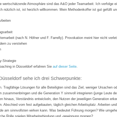
 wertschätzende Atmosphäre sind das A&O jeder Teamarbeit. Ich verfolge ei
ich nützlich ist, ist herzlich willkommen. Mein Methodenkoffer ist gut gefüllt 
Arbeiten
gsarbeit
temarbeit (nach N. Höfner und F. Farrelly). Provokation meint hier nicht verle
dern zu verstehen
n
y-Strategie
ching in Düsseldorf erfahren Sie
auf dieser Seite
.
Düsseldorf sehe ich drei Schwerpunkte:
. Tragfähige Lösungen für alle Beteiligten sind das Ziel, weniger Ursachen o
 zusammenbringen und die Generation Y sinnvoll integrieren (junge Leute de
n hinaus, Verständnis entwickeln, den Nutzen der jeweiligen Generation erk
n. Abschied vom fest aufgebauten, täglich gleichen Arbeitsplatz. Arbeiten 
rade am sinnvollsten wirken kann. Was bedeutet Führung morgen? Wie umgehen
lche Rolle spielen Mitarbeiterbindung und -gewinnung morgen?