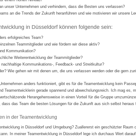
l an unser Unternehmen und verhindern, dass die Besten uns verlassen?
eams an die Trends der Zukunft heranführen und wie motivieren wir unsere Le
wicklung in Düsseldorf können folgende sein:
ders erfolgreiches Team?
einzelnen Teammitglieder und wie fördern wir diese aktiv?
 und Kommunikation?
fachliche Weiterentwicklung der Teammitglieder?
nd nachhaltige Kommunikations-, Feedback- und Streitkultur?
eder? Wie gehen wir mit denen um, die uns verlassen werden oder die gern 
Unternehmen anders funktioniert, gibt es für die Teamentwicklung kein Passep
nd Teamentwicklerin gerade spannend und abwechslungsreich. Ich mag es, m
ertschätzende Herangehensweise in einen Vorteil für die Gruppe umzumünzen.
 dass das Team die besten Lösungen für die Zukunft aus sich selbst heraus fi
en in der Teamentwicklung
ntwicklung in Düsseldorf und Umgebung? Zuallererst ein geschützter Raum d
 kann. In meiner Teamentwicklung in Düsseldorf lege ich durchaus Wert darauf