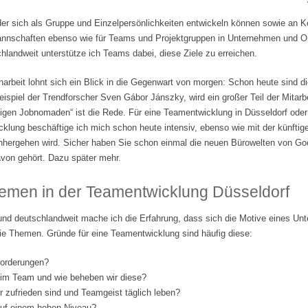
der sich als Gruppe und Einzelpersönlichkeiten entwickeln können sowie an 
tmannschaften ebenso wie für Teams und Projektgruppen in Unternehmen und Org
landweit unterstütze ich Teams dabei, diese Ziele zu erreichen.
beit lohnt sich ein Blick in die Gegenwart von morgen: Schon heute sind di
ispiel der Trendforscher Sven Gábor Jánszky, wird ein großer Teil der Mitarbe
lligen Jobnomaden“ ist die Rede. Für eine Teamentwicklung in Düsseldorf ode
klung beschäftige ich mich schon heute intensiv, ebenso wie mit der künftige
nhergehen wird. Sicher haben Sie schon einmal die neuen Bürowelten von Go
von gehört. Dazu später mehr.
emen in der Teamentwicklung Düsseldorf
und deutschlandweit mache ich die Erfahrung, dass sich die Motive eines Un
ie Themen. Gründe für eine Teamentwicklung sind häufig diese:
forderungen?
 im Team und wie beheben wir diese?
er zufrieden sind und Teamgeist täglich leben?
 auf einem hohen Niveau?