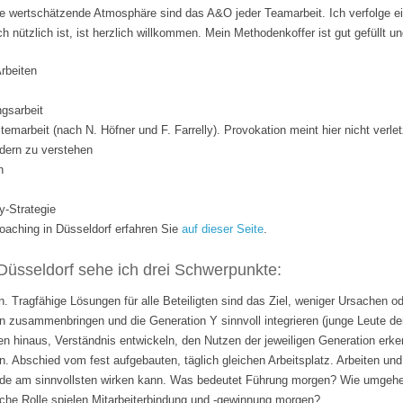
 wertschätzende Atmosphäre sind das A&O jeder Teamarbeit. Ich verfolge ei
ich nützlich ist, ist herzlich willkommen. Mein Methodenkoffer ist gut gefüllt 
Arbeiten
gsarbeit
temarbeit (nach N. Höfner und F. Farrelly). Provokation meint hier nicht verle
dern zu verstehen
n
y-Strategie
ching in Düsseldorf erfahren Sie
auf dieser Seite
.
Düsseldorf sehe ich drei Schwerpunkte:
. Tragfähige Lösungen für alle Beteiligten sind das Ziel, weniger Ursachen o
 zusammenbringen und die Generation Y sinnvoll integrieren (junge Leute de
n hinaus, Verständnis entwickeln, den Nutzen der jeweiligen Generation erk
n. Abschied vom fest aufgebauten, täglich gleichen Arbeitsplatz. Arbeiten 
rade am sinnvollsten wirken kann. Was bedeutet Führung morgen? Wie umgehen
lche Rolle spielen Mitarbeiterbindung und -gewinnung morgen?