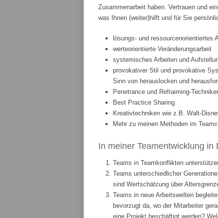
Zusammenarbeit haben. Vertrauen und eine
was Ihnen (weiter)hilft und für Sie persönl
lösungs- und ressourcenorientiertes 
werteorientierte Veränderungsarbeit
systemisches Arbeiten und Aufstellun
provokativer Stil und provokative Sys
Sinn von herauslocken und herausfor
Penetrance und Refraiming-Technike
Best Practice Sharing
Kreativtechniken wie z.B. Walt-Disne
Mehr zu meinen Methoden im Teamcoa
In meiner Teamentwicklung in 
Teams in Teamkonflikten unterstützen
Teams unterschiedlicher Generationen
sind Wertschätzung über Altersgrenze
Teams in neue Arbeitswelten begleite
bevorzugt da, wo der Mitarbeiter ge
eine Projekt beschäftigt werden? We