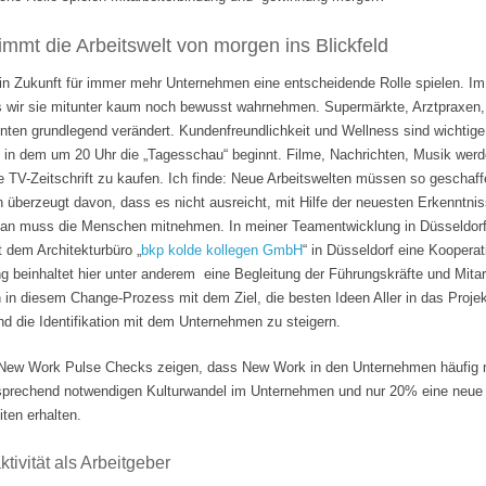
mmt die Arbeitswelt von morgen ins Blickfeld
 in Zukunft für immer mehr Unternehmen eine entscheidende Rolle spielen. Im
s wir sie mitunter kaum noch bewusst wahrnehmen. Supermärkte, Arztpraxen, B
hnten grundlegend verändert. Kundenfreundlichkeit und Wellness sind wichti
 in dem um 20 Uhr die „Tagesschau“ beginnt. Filme, Nachrichten, Musik wer
e TV-Zeitschrift zu kaufen. Ich finde: Neue Arbeitswelten müssen so geschaf
n überzeugt davon, dass es nicht ausreicht, mit Hilfe der neuesten Erkenntni
Man muss die Menschen mitnehmen. In meiner Teamentwicklung in Düsseldorf
it dem Architekturbüro „
bkp kolde kollegen GmbH
“ in Düsseldorf eine Koopera
 beinhaltet hier unter anderem eine Begleitung der Führungskräfte und Mita
n in diesem Change-Prozess mit dem Ziel, die besten Ideen Aller in das Projek
 die Identifikation mit dem Unternehmen zu steigern.
ew Work Pulse Checks zeigen, dass New Work in den Unternehmen häufig nu
tsprechend notwendigen Kulturwandel im Unternehmen und nur 20% eine neue F
ten erhalten.
tivität als Arbeitgeber