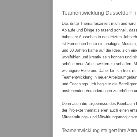
Teamentwicklung Düsseldorf ni
Das dritte Thema fasziniert mich und wird
Abläufe und Dinge so rasend schnell, das
haben ihr Aussehen in den letzten Jahrze
ist Fernsehen heute ein analoges Medium,
und 30 Jahren käme auf die Idee, sich ein
wohlfühlen und kreativ sein können und bi
schöne neue Arbeitswelten zu schaffen. 
wichtigere Rolle ein. Daher bin ich froh, m
Teamentwicklung in neuer Arbeitsumgebung
und Coachings. Ich begleite die Beteiligte
anstehenden Veränderungen zu erhöhen und
Denn auch die Ergebnisse des Kienbaum N
der Projekte thematisieren auch einen en
Mitgestaltungs- und Mitwirkungsmöglichkei
Teamentwicklung steigert Ihre Attrak