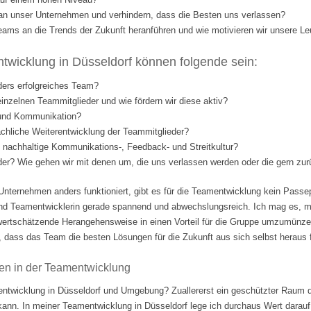
l an unser Unternehmen und verhindern, dass die Besten uns verlassen?
eams an die Trends der Zukunft heranführen und wie motivieren wir unsere Le
wicklung in Düsseldorf können folgende sein:
ders erfolgreiches Team?
einzelnen Teammitglieder und wie fördern wir diese aktiv?
 und Kommunikation?
fachliche Weiterentwicklung der Teammitglieder?
nd nachhaltige Kommunikations-, Feedback- und Streitkultur?
eder? Wie gehen wir mit denen um, die uns verlassen werden oder die gern 
Unternehmen anders funktioniert, gibt es für die Teamentwicklung kein Passep
nd Teamentwicklerin gerade spannend und abwechslungsreich. Ich mag es, m
ertschätzende Herangehensweise in einen Vorteil für die Gruppe umzumünzen.
 dass das Team die besten Lösungen für die Zukunft aus sich selbst heraus fi
en in der Teamentwicklung
ntwicklung in Düsseldorf und Umgebung? Zuallererst ein geschützter Raum d
 kann. In meiner Teamentwicklung in Düsseldorf lege ich durchaus Wert darauf