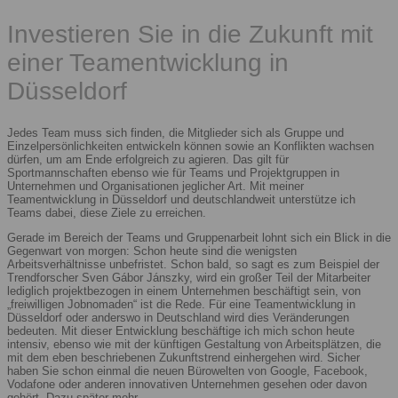
Investieren Sie in die Zukunft mit
einer Teamentwicklung in
Düsseldorf
Jedes Team muss sich finden, die Mitglieder sich als Gruppe und
Einzelpersönlichkeiten entwickeln können sowie an Konflikten wachsen
dürfen, um am Ende erfolgreich zu agieren. Das gilt für
Sportmannschaften ebenso wie für Teams und Projektgruppen in
Unternehmen und Organisationen jeglicher Art. Mit meiner
Teamentwicklung in Düsseldorf und deutschlandweit unterstütze ich
Teams dabei, diese Ziele zu erreichen.
Gerade im Bereich der Teams und Gruppenarbeit lohnt sich ein Blick in die
Gegenwart von morgen: Schon heute sind die wenigsten
Arbeitsverhältnisse unbefristet. Schon bald, so sagt es zum Beispiel der
Trendforscher Sven Gábor Jánszky, wird ein großer Teil der Mitarbeiter
lediglich projektbezogen in einem Unternehmen beschäftigt sein, von
„freiwilligen Jobnomaden“ ist die Rede. Für eine Teamentwicklung in
Düsseldorf oder anderswo in Deutschland wird dies Veränderungen
bedeuten. Mit dieser Entwicklung beschäftige ich mich schon heute
intensiv, ebenso wie mit der künftigen Gestaltung von Arbeitsplätzen, die
mit dem eben beschriebenen Zukunftstrend einhergehen wird. Sicher
haben Sie schon einmal die neuen Bürowelten von Google, Facebook,
Vodafone oder anderen innovativen Unternehmen gesehen oder davon
gehört. Dazu später mehr.