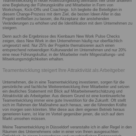
Teamentwicklung in neuer Arbeitsumgebung beinhaltet hier unter anderem
eine Begleitung der Führungskräfte und Mitarbeiter in Form von
Workshops, Kick-Offs und Coachings. Ich begleite die Beteiligten in
diesem Change-Prozess mit dem Ziel, die besten Ideen Aller in das
Projekt einfließen zu lassen, die Akzeptanz der anstehenden
Veränderungen zu erhöhen und die Identifikation mit dem Unternehmen zu
steigern.
Denn auch die Ergebnisse des Kienbaum New Work Pulse Checks
zeigen, dass New Work in den Unternehmen häufig nur oberflächlich
umgesetzt wird. Nur 25% der Projekte thematisieren auch einen
entsprechend notwendigen Kulturwandel im Unternehmen und nur 20%
eine neue Führungskultur, in der Mitarbeiter mehr Mitgestaltungs- und
Mitwirkungsmöglichkeiten erhalten.
Teamentwicklung steigert Ihre Attraktivität als Arbeitgeber
Unternehmen, die in eine Teamentwicklung investieren, sorgen für die
persönliche und fachliche Weiterentwicklung ihrer Mitarbeiter und setzen
ein deutliches Statement mit Blick auf Mitarbeiterwertschätzung und
Attraktivität als Arbeitgeber. Aus diesem Grund ist eine kontinuierliche
Teamentwicklung immer eine gute Investition für die Zukunft. Oft stellt
sich im Rahmen der Maßnahme auch heraus, wer die führenden Kräfte
von morgen sein könnten. Wer diese aus dem eigenen Betrieb heraus
generieren kann, ist klar im Vorteil gegenüber jenen, die sich auf dem
Markt umsehen müssen.
Meine Teamentwicklung in Düsseldorf veranstalte ich in aller Regel in den
Räumen des Unternehmens oder in einer von Ihnen ausgesuchten