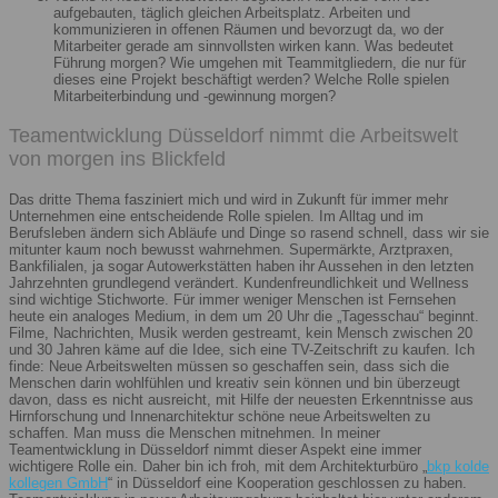
aufgebauten, täglich gleichen Arbeitsplatz. Arbeiten und
kommunizieren in offenen Räumen und bevorzugt da, wo der
Mitarbeiter gerade am sinnvollsten wirken kann. Was bedeutet
Führung morgen? Wie umgehen mit Teammitgliedern, die nur für
dieses eine Projekt beschäftigt werden? Welche Rolle spielen
Mitarbeiterbindung und -gewinnung morgen?
Teamentwicklung Düsseldorf nimmt die Arbeitswelt
von morgen ins Blickfeld
Das dritte Thema fasziniert mich und wird in Zukunft für immer mehr
Unternehmen eine entscheidende Rolle spielen. Im Alltag und im
Berufsleben ändern sich Abläufe und Dinge so rasend schnell, dass wir sie
mitunter kaum noch bewusst wahrnehmen. Supermärkte, Arztpraxen,
Bankfilialen, ja sogar Autowerkstätten haben ihr Aussehen in den letzten
Jahrzehnten grundlegend verändert. Kundenfreundlichkeit und Wellness
sind wichtige Stichworte. Für immer weniger Menschen ist Fernsehen
heute ein analoges Medium, in dem um 20 Uhr die „Tagesschau“ beginnt.
Filme, Nachrichten, Musik werden gestreamt, kein Mensch zwischen 20
und 30 Jahren käme auf die Idee, sich eine TV-Zeitschrift zu kaufen. Ich
finde: Neue Arbeitswelten müssen so geschaffen sein, dass sich die
Menschen darin wohlfühlen und kreativ sein können und bin überzeugt
davon, dass es nicht ausreicht, mit Hilfe der neuesten Erkenntnisse aus
Hirnforschung und Innenarchitektur schöne neue Arbeitswelten zu
schaffen. Man muss die Menschen mitnehmen. In meiner
Teamentwicklung in Düsseldorf nimmt dieser Aspekt eine immer
wichtigere Rolle ein. Daher bin ich froh, mit dem Architekturbüro „
bkp kolde
kollegen GmbH
“ in Düsseldorf eine Kooperation geschlossen zu haben.