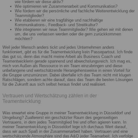
wie fördern wir diese aktiv?
Wie optimieren wir Zusammenarbeit und Kommunikation?
Wie fördern wir die persönliche und fachliche Weiterentwicklung der
Teammitglieder?
Wie etablieren wir eine tragfähige und nachhaltige
Kommunikations-, Feedback- und Streitkultur?
Wie integrieren wir neue Teammitglieder? Wie gehen wir mit denen
um, die uns verlassen werden oder die gern zurückkommen
möchten?
Weil jeder Mensch anders tickt und jedes Unternehmen anders
funktioniert, gibt es für die Teamentwicklung kein Passepartout. Ich finde
das gut so, denn das macht meine Arbeit als Business Coach und
Teamentwicklerin gerade spannend und abwechslungsreich. Ich mag es,
mich von Außen als Ressource in ein Team einzubringen und diese
unbefangene und wertschätzende Herangehensweise in einen Vorteil für
die Gruppe umzumünzen. Dabei überfalle ich das Team nicht mit klugen
Ratschlägen, sondern achte darauf, dass das Team die besten Lösungen
für die Zukunft aus sich selbst heraus findet und realisiert.
Vertrauen und Wertschätzung zählen in der
Teamentwicklung
Was erwartet eine Gruppe in meiner Teamentwicklung in Düsseldorf und
Umgebung? Zuallererst ein geschützter Raum des gegenseitigen
Vertrauens, in dem jedes Teammitglied frei und offen agieren kann. In
meiner Teamentwicklung in Düsseldorf lege ich durchaus Wert darauf,
dass wir auch Spaß in der Zusammenarbeit haben. Vertrauen und eine
wertschätzende Atmosphäre sind das A&O jeder Teamarbeit. Ich verfolge