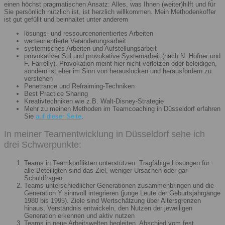
einen höchst pragmatischen Ansatz: Alles, was Ihnen (weiter)hilft und für
Sie persönlich nützlich ist, ist herzlich willkommen. Mein Methodenkoffer
ist gut gefüllt und beinhaltet unter anderem
lösungs- und ressourcenorientiertes Arbeiten
werteorientierte Veränderungsarbeit
systemisches Arbeiten und Aufstellungsarbeit
provokativer Stil und provokative Systemarbeit (nach N. Höfner und
F. Farrelly). Provokation meint hier nicht verletzen oder beleidigen,
sondern ist eher im Sinn von herauslocken und herausfordern zu
verstehen
Penetrance und Refraiming-Techniken
Best Practice Sharing
Kreativtechniken wie z.B. Walt-Disney-Strategie
Mehr zu meinen Methoden im Teamcoaching in Düsseldorf erfahren
Sie
auf dieser Seite
.
In meiner Teamentwicklung in Düsseldorf sehe ich
drei Schwerpunkte:
Teams in Teamkonflikten unterstützen. Tragfähige Lösungen für
alle Beteiligten sind das Ziel, weniger Ursachen oder gar
Schuldfragen.
Teams unterschiedlicher Generationen zusammenbringen und die
Generation Y sinnvoll integrieren (junge Leute der Geburtsjahrgänge
1980 bis 1995). Ziele sind Wertschätzung über Altersgrenzen
hinaus, Verständnis entwickeln, den Nutzen der jeweiligen
Generation erkennen und aktiv nutzen
Teams in neue Arbeitswelten begleiten. Abschied vom fest