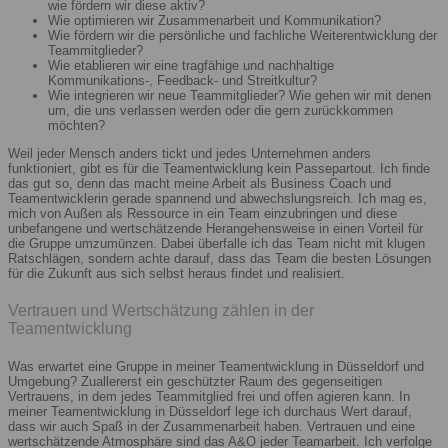
wie fördern wir diese aktiv?
Wie optimieren wir Zusammenarbeit und Kommunikation?
Wie fördern wir die persönliche und fachliche Weiterentwicklung der
Teammitglieder?
Wie etablieren wir eine tragfähige und nachhaltige
Kommunikations-, Feedback- und Streitkultur?
Wie integrieren wir neue Teammitglieder? Wie gehen wir mit denen
um, die uns verlassen werden oder die gern zurückkommen
möchten?
Weil jeder Mensch anders tickt und jedes Unternehmen anders
funktioniert, gibt es für die Teamentwicklung kein Passepartout. Ich finde
das gut so, denn das macht meine Arbeit als Business Coach und
Teamentwicklerin gerade spannend und abwechslungsreich. Ich mag es,
mich von Außen als Ressource in ein Team einzubringen und diese
unbefangene und wertschätzende Herangehensweise in einen Vorteil für
die Gruppe umzumünzen. Dabei überfalle ich das Team nicht mit klugen
Ratschlägen, sondern achte darauf, dass das Team die besten Lösungen
für die Zukunft aus sich selbst heraus findet und realisiert.
Vertrauen und Wertschätzung zählen in der
Teamentwicklung
Was erwartet eine Gruppe in meiner Teamentwicklung in Düsseldorf und
Umgebung? Zuallererst ein geschützter Raum des gegenseitigen
Vertrauens, in dem jedes Teammitglied frei und offen agieren kann. In
meiner Teamentwicklung in Düsseldorf lege ich durchaus Wert darauf,
dass wir auch Spaß in der Zusammenarbeit haben. Vertrauen und eine
wertschätzende Atmosphäre sind das A&O jeder Teamarbeit. Ich verfolge