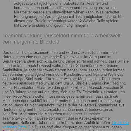
aufgebauten, täglich gleichen Arbeitsplatz. Arbeiten und
kommunizieren in offenen Räumen und bevorzugt da, wo der
Mitarbeiter gerade am sinnvollsten wirken kann. Was bedeutet
Führung morgen? Wie umgehen mit Teammitgliedern, die nur für
dieses eine Projekt beschäftigt werden? Welche Rolle spielen
Mitarbeiterbindung und -gewinnung morgen?
Teamentwicklung Düsseldorf nimmt die Arbeitswelt
von morgen ins Blickfeld
Das dritte Thema fasziniert mich und wird in Zukunft für immer mehr
Unternehmen eine entscheidende Rolle spielen. Im Alltag und im
Berufsleben ändern sich Abläufe und Dinge so rasend schnell, dass wir sie
mitunter kaum noch bewusst wahrnehmen. Supermärkte, Arztpraxen,
Bankfilialen, ja sogar Autowerkstätten haben ihr Aussehen in den letzten
Jahrzehnten grundlegend verändert. Kundenfreundlichkeit und Wellness
sind wichtige Stichworte. Für immer weniger Menschen ist Fernsehen
heute ein analoges Medium, in dem um 20 Uhr die „Tagesschau“ beginnt.
Filme, Nachrichten, Musik werden gestreamt, kein Mensch zwischen 20
und 30 Jahren käme auf die Idee, sich eine TV-Zeitschrift zu kaufen. Ich
finde: Neue Arbeitswelten müssen so geschaffen sein, dass sich die
Menschen darin wohlfühlen und kreativ sein können und bin überzeugt
davon, dass es nicht ausreicht, mit Hilfe der neuesten Erkenntnisse aus
Hirnforschung und Innenarchitektur schöne neue Arbeitswelten zu
schaffen. Man muss die Menschen mitnehmen. In meiner
Teamentwicklung in Düsseldorf nimmt dieser Aspekt eine immer
wichtigere Rolle ein. Daher bin ich froh, mit dem Architekturbüro „
bkp kolde
kollegen GmbH
“ in Düsseldorf eine Kooperation geschlossen zu haben.