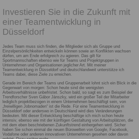
Investieren Sie in die Zukunft mit
einer Teamentwicklung in
Düsseldorf
Jedes Team muss sich finden, die Mitglieder sich als Gruppe und
Einzelpersönlichkeiten entwickeln können sowie an Konflikten wachsen
dürfen, um am Ende erfolgreich zu agieren. Das gilt für
Sportmannschaften ebenso wie für Teams und Projektgruppen in
Unternehmen und Organisationen jeglicher Art. Mit meiner
Teamentwicklung in Düsseldorf und deutschlandweit unterstütze ich
Teams dabei, diese Ziele zu erreichen.
Gerade im Bereich der Teams und Gruppenarbeit lohnt sich ein Blick in die
Gegenwart von morgen: Schon heute sind die wenigsten
Arbeitsverhältnisse unbefristet. Schon bald, so sagt es zum Beispiel der
Trendforscher Sven Gábor Jánszky, wird ein großer Teil der Mitarbeiter
lediglich projektbezogen in einem Unternehmen beschäftigt sein, von
„freiwilligen Jobnomaden“ ist die Rede. Für eine Teamentwicklung in
Düsseldorf oder anderswo in Deutschland wird dies Veränderungen
bedeuten. Mit dieser Entwicklung beschäftige ich mich schon heute
intensiv, ebenso wie mit der künftigen Gestaltung von Arbeitsplätzen, die
mit dem eben beschriebenen Zukunftstrend einhergehen wird. Sicher
haben Sie schon einmal die neuen Bürowelten von Google, Facebook,
Vodafone oder anderen innovativen Unternehmen gesehen oder davon
gehört. Dazu später mehr.