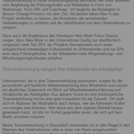
Teamentwicklung in neuer Arbeitsumgebung beinhaltet hier unter anderem
eine Begleitung der Führungskräfte und Mitarbeiter in Form von
Workshops, Kick-Offs und Coachings. Ich begleite die Beteiligten in
diesem Change-Prozess mit dem Ziel, die besten Ideen Aller in das
Projekt einfließen zu lassen, die Akzeptanz der anstehenden
Veränderungen zu erhöhen und die Identifikation mit dem Unternehmen zu
steigern.
Denn auch die Ergebnisse des Kienbaum New Work Pulse Checks
zeigen, dass New Work in den Unternehmen häufig nur oberflächlich
umgesetzt wird. Nur 25% der Projekte thematisieren auch einen
entsprechend notwendigen Kulturwandel im Unternehmen und nur 20%
eine neue Führungskultur, in der Mitarbeiter mehr Mitgestaltungs- und
Mitwirkungsmöglichkeiten erhalten.
Teamentwicklung steigert Ihre Attraktivität als Arbeitgeber
Unternehmen, die in eine Teamentwicklung investieren, sorgen für die
persönliche und fachliche Weiterentwicklung ihrer Mitarbeiter und setzen
ein deutliches Statement mit Blick auf Mitarbeiterwertschätzung und
Attraktivität als Arbeitgeber. Aus diesem Grund ist eine kontinuierliche
Teamentwicklung immer eine gute Investition für die Zukunft. Oft stellt
sich im Rahmen der Maßnahme auch heraus, wer die führenden Kräfte
von morgen sein könnten. Wer diese aus dem eigenen Betrieb heraus
generieren kann, ist klar im Vorteil gegenüber jenen, die sich auf dem
Markt umsehen müssen.
Meine Teamentwicklung in Düsseldorf veranstalte ich in aller Regel in den
Räumen des Unternehmens oder in einer von Ihnen ausgesuchten