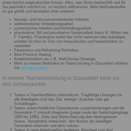
einen höchst pragmatischen Ansatz: Alles, was Ihnen (weiter)hilft und für
Sie persönlich nützlich ist, ist herzlich willkommen. Mein Methodenkoffer
ist gut gefüllt und beinhaltet unter anderem
lösungs- und ressourcenorientiertes Arbeiten
werteorientierte Veränderungsarbeit
systemisches Arbeiten und Aufstellungsarbeit
provokativer Stil und provokative Systemarbeit (nach N. Höfner und
F. Farrelly). Provokation meint hier nicht verletzen oder beleidigen,
sondern ist eher im Sinn von herauslocken und herausfordern zu
verstehen
Penetrance und Refraiming-Techniken
Best Practice Sharing
Kreativtechniken wie z.B. Walt-Disney-Strategie
Mehr zu meinen Methoden im Teamcoaching in Düsseldorf erfahren
Sie
auf dieser Seite
.
In meiner Teamentwicklung in Düsseldorf sehe ich
drei Schwerpunkte:
Teams in Teamkonflikten unterstützen. Tragfähige Lösungen für
alle Beteiligten sind das Ziel, weniger Ursachen oder gar
Schuldfragen.
Teams unterschiedlicher Generationen zusammenbringen und die
Generation Y sinnvoll integrieren (junge Leute der Geburtsjahrgänge
1980 bis 1995). Ziele sind Wertschätzung über Altersgrenzen
hinaus, Verständnis entwickeln, den Nutzen der jeweiligen
Generation erkennen und aktiv nutzen
Teams in neue Arbeitswelten begleiten. Abschied vom fest