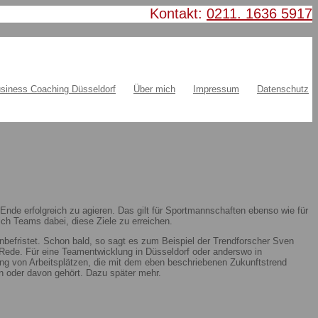
Kontakt:
0211. 1636 5917
siness Coaching Düsseldorf
Über mich
Impressum
Datenschutz
nde erfolgreich zu agieren. Das gilt für Sportmannschaften ebenso wie für
ch Teams dabei, diese Ziele zu erreichen.
nbefristet. Schon bald, so sagt es zum Beispiel der Trendforscher Sven
ie Rede. Für eine Teamentwicklung in Düsseldorf oder anderswo in
ung von Arbeitsplätzen, die mit dem eben beschriebenen Zukunftstrend
 oder davon gehört. Dazu später mehr.