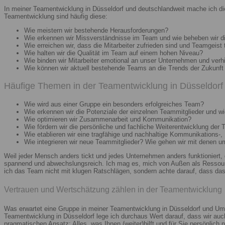
In meiner Teamentwicklung in Düsseldorf und deutschlandweit mache ich di
Teamentwicklung sind häufig diese:
Wie meistern wir bestehende Herausforderungen?
Wie erkennen wir Missverständnisse im Team und wie beheben wir d
Wie erreichen wir, dass die Mitarbeiter zufrieden sind und Teamgeist 
Wie halten wir die Qualität im Team auf einem hohen Niveau?
Wie binden wir Mitarbeiter emotional an unser Unternehmen und verh
Wie können wir aktuell bestehende Teams an die Trends der Zukunft 
Häufige Themen in der Teamentwicklung in Düsseldorf 
Wie wird aus einer Gruppe ein besonders erfolgreiches Team?
Wie erkennen wir die Potenziale der einzelnen Teammitglieder und wie
Wie optimieren wir Zusammenarbeit und Kommunikation?
Wie fördern wir die persönliche und fachliche Weiterentwicklung der 
Wie etablieren wir eine tragfähige und nachhaltige Kommunikations-,
Wie integrieren wir neue Teammitglieder? Wie gehen wir mit denen 
Weil jeder Mensch anders tickt und jedes Unternehmen anders funktioniert,
spannend und abwechslungsreich. Ich mag es, mich von Außen als Ressourc
ich das Team nicht mit klugen Ratschlägen, sondern achte darauf, dass das 
Vertrauen und Wertschätzung zählen in der Teamentwicklung
Was erwartet eine Gruppe in meiner Teamentwicklung in Düsseldorf und Umg
Teamentwicklung in Düsseldorf lege ich durchaus Wert darauf, dass wir au
pragmatischen Ansatz: Alles, was Ihnen (weiter)hilft und für Sie persönlich n