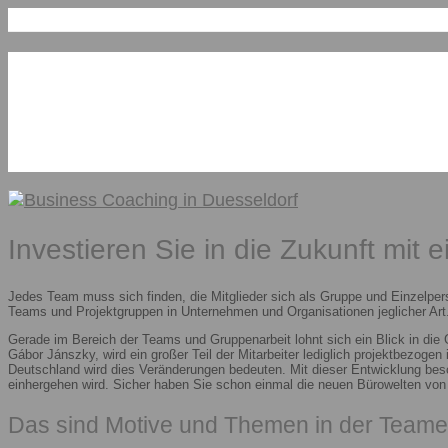
Investieren Sie in die Zukunft mit 
Jedes Team muss sich finden, die Mitglieder sich als Gruppe und Einzelper
Teams und Projektgruppen in Unternehmen und Organisationen jeglicher Art.
Gerade im Bereich der Teams und Gruppenarbeit lohnt sich ein Blick in die
Gábor Jánszky, wird ein großer Teil der Mitarbeiter lediglich projektbezoge
Deutschland wird dies Veränderungen bedeuten. Mit dieser Entwicklung besc
einhergehen wird. Sicher haben Sie schon einmal die neuen Bürowelten vo
Das sind Motive und Themen in der Teame