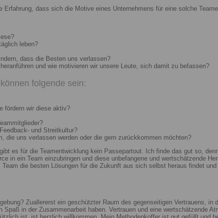
e Erfahrung, dass sich die Motive eines Unternehmens für eine solche Teame
iese?
täglich leben?
indern, dass die Besten uns verlassen?
heranführen und wie motivieren wir unsere Leute, sich damit zu befassen?
können folgende sein:
 fördern wir diese aktiv?
Teammitglieder?
 Feedback- und Streitkultur?
um, die uns verlassen werden oder die gern zurückkommen möchten?
 gibt es für die Teamentwicklung kein Passepartout. Ich finde das gut so, d
e in ein Team einzubringen und diese unbefangene und wertschätzende Hera
Team die besten Lösungen für die Zukunft aus sich selbst heraus findet und r
ebung? Zuallererst ein geschützter Raum des gegenseitigen Vertrauens, in de
ch Spaß in der Zusammenarbeit haben. Vertrauen und eine wertschätzende At
ützlich ist, ist herzlich willkommen. Mein Methodenkoffer ist gut gefüllt und 