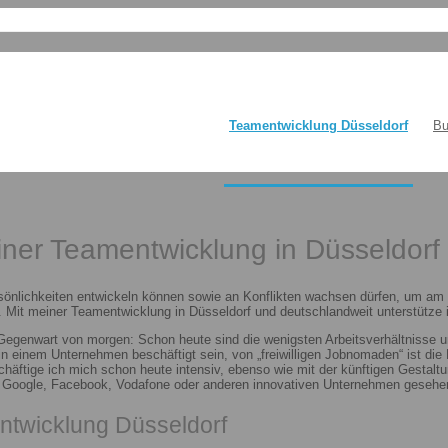
Teamentwicklung Düsseldorf
Bu
einer Teamentwicklung in Düsseldorf
sönlichkeiten entwickeln können sowie an Konflikten wachsen dürfen, um am E
 Mit meiner Teamentwicklung in Düsseldorf und deutschlandweit unterstütze i
 Gegenwart von morgen: Schon heute sind die wenigsten Arbeitsverhältnisse u
n in einem Unternehmen beschäftigt sein, von „freiwilligen Jobnomaden“ ist d
häftige ich mich schon heute intensiv, ebenso wie mit der künftigen Gestalt
n Google, Facebook, Vodafone oder anderen innovativen Unternehmen gesehen
ntwicklung Düsseldorf