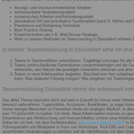
lösungs- und ressourcenorientiertes Arbeiten
werteorientierte Veränderungsarbeit
systemisches Arbeiten und Aufstellungsarbeit
provokativer Stil und provokative Systemarbeit (nach N. Höfner und F
Penetrance und Refraiming-Techniken
Best Practice Sharing
Kreativtechniken wie z.B. Walt-Disney-Strategie
Mehr zu meinen Methoden im Teamcoaching in Düsseldorf erfahren 
In meiner Teamentwicklung in Düsseldorf sehe ich dre
Teams in Teamkonflikten unterstützen. Tragfähige Lösungen für alle B
Teams unterschiedlicher Generationen zusammenbringen und die Gener
entwickeln, den Nutzen der jeweiligen Generation erkennen und aktiv
Teams in neue Arbeitswelten begleiten. Abschied vom fest aufgebaute
kann. Was bedeutet Führung morgen? Wie umgehen mit Teammitglieder
Teamentwicklung Düsseldorf nimmt die Arbeitswelt von 
Das dritte Thema fasziniert mich und wird in Zukunft für immer mehr Unter
bewusst wahrnehmen. Supermärkte, Arztpraxen, Bankfilialen, ja sogar Autow
immer weniger Menschen ist Fernsehen heute ein analoges Medium, in dem 
eine TV-Zeitschrift zu kaufen. Ich finde: Neue Arbeitswelten müssen so ges
Erkenntnisse aus Hirnforschung und Innenarchitektur schöne neue Arbeitsw
Daher bin ich froh, mit dem Architekturbüro „
bkp kolde kollegen GmbH
“ in 
Führungskräfte und Mitarbeiter in Form von Workshops, Kick-Offs und Coachi
anstehenden Veränderungen zu erhöhen und die Identifikation mit dem Unte