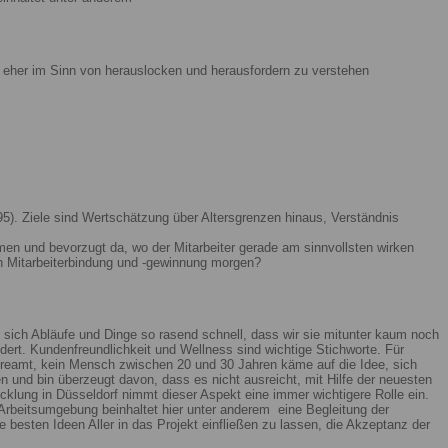
ist eher im Sinn von herauslocken und herausfordern zu verstehen
5). Ziele sind Wertschätzung über Altersgrenzen hinaus, Verständnis
men und bevorzugt da, wo der Mitarbeiter gerade am sinnvollsten wirken
n Mitarbeiterbindung und -gewinnung morgen?
 sich Abläufe und Dinge so rasend schnell, dass wir sie mitunter kaum noch
ert. Kundenfreundlichkeit und Wellness sind wichtige Stichworte. Für
reamt, kein Mensch zwischen 20 und 30 Jahren käme auf die Idee, sich
n und bin überzeugt davon, dass es nicht ausreicht, mit Hilfe der neuesten
lung in Düsseldorf nimmt dieser Aspekt eine immer wichtigere Rolle ein.
Arbeitsumgebung beinhaltet hier unter anderem eine Begleitung der
 besten Ideen Aller in das Projekt einfließen zu lassen, die Akzeptanz der