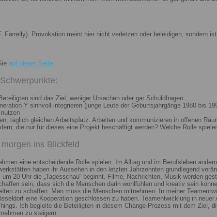
. Farrelly). Provokation meint hier nicht verletzen oder beleidigen, sondern 
Sie
auf dieser Seite
.
i Schwerpunkte:
eteiligten sind das Ziel, weniger Ursachen oder gar Schuldfragen.
ation Y sinnvoll integrieren (junge Leute der Geburtsjahrgänge 1980 bis 199
 nutzen
n, täglich gleichen Arbeitsplatz. Arbeiten und kommunizieren in offenen Räu
n, die nur für dieses eine Projekt beschäftigt werden? Welche Rolle spiele
morgen ins Blickfeld
nehmen eine entscheidende Rolle spielen. Im Alltag und im Berufsleben ändern
erkstätten haben ihr Aussehen in den letzten Jahrzehnten grundlegend veränd
um 20 Uhr die „Tagesschau“ beginnt. Filme, Nachrichten, Musik werden gest
chaffen sein, dass sich die Menschen darin wohlfühlen und kreativ sein könne
elten zu schaffen. Man muss die Menschen mitnehmen. In meiner Teamentwick
Düsseldorf eine Kooperation geschlossen zu haben. Teamentwicklung in neuer 
ngs. Ich begleite die Beteiligten in diesem Change-Prozess mit dem Ziel, die
rnehmen zu steigern.