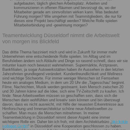
aufgebauten, täglich gleichen Arbeitsplatz. Arbeiten und
kommunizieren in offenen Räumen und bevorzugt da, wo der
Mitarbeiter gerade am sinnvollsten wirken kann. Was bedeutet
Führung morgen? Wie umgehen mit Teammitgliedern, die nur für
dieses eine Projekt beschäftigt werden? Welche Rolle spielen
Mitarbeiterbindung und -gewinnung morgen?
Teamentwicklung Düsseldorf nimmt die Arbeitswelt
von morgen ins Blickfeld
Das dritte Thema fasziniert mich und wird in Zukunft für immer mehr
Unternehmen eine entscheidende Rolle spielen. Im Alltag und im
Berufsleben ändern sich Abläufe und Dinge so rasend schnell, dass wir sie
mitunter kaum noch bewusst wahrnehmen. Supermärkte, Arztpraxen,
Bankfilialen, ja sogar Autowerkstätten haben ihr Aussehen in den letzten
Jahrzehnten grundlegend verändert. Kundenfreundlichkeit und Wellness
sind wichtige Stichworte. Für immer weniger Menschen ist Fernsehen
heute ein analoges Medium, in dem um 20 Uhr die „Tagesschau“ beginnt.
Filme, Nachrichten, Musik werden gestreamt, kein Mensch zwischen 20
und 30 Jahren käme auf die Idee, sich eine TV-Zeitschrift zu kaufen. Ich
finde: Neue Arbeitswelten müssen so geschaffen sein, dass sich die
Menschen darin wohlfühlen und kreativ sein können und bin überzeugt
davon, dass es nicht ausreicht, mit Hilfe der neuesten Erkenntnisse aus
Hirnforschung und Innenarchitektur schöne neue Arbeitswelten zu
schaffen. Man muss die Menschen mitnehmen. In meiner
Teamentwicklung in Düsseldorf nimmt dieser Aspekt eine immer
wichtigere Rolle ein. Daher bin ich froh, mit dem Architekturbüro „
bkp kolde
kollegen GmbH
“ in Düsseldorf eine Kooperation geschlossen zu haben.