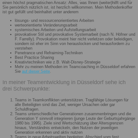
einen höchst pragmatischen Ansatz: Alles, was Ihnen (weiter)hilft und für
Sie persönlich nützlich ist, ist herzlich willkommen. Mein Methodenkoffer
ist gut gefüllt und beinhaltet unter anderem
lösungs- und ressourcenorientiertes Arbeiten
werteorientierte Veränderungsarbeit
systemisches Arbeiten und Aufstellungsarbeit
provokativer Stil und provokative Systemarbeit (nach N. Höfner und
F. Farrelly). Provokation meint hier nicht verletzen oder beleidigen,
sondern ist eher im Sinn von herauslocken und herausfordern zu
verstehen
Penetrance und Refraiming-Techniken
Best Practice Sharing
Kreativtechniken wie z.B. Walt-Disney-Strategie
Mehr zu meinen Methoden im Teamcoaching in Düsseldorf erfahren
Sie
auf dieser Seite
.
In meiner Teamentwicklung in Düsseldorf sehe ich
drei Schwerpunkte:
Teams in Teamkonflikten unterstützen. Tragfähige Lösungen für
alle Beteiligten sind das Ziel, weniger Ursachen oder gar
Schuldfragen.
Teams unterschiedlicher Generationen zusammenbringen und die
Generation Y sinnvoll integrieren (junge Leute der Geburtsjahrgänge
1980 bis 1995). Ziele sind Wertschätzung über Altersgrenzen
hinaus, Verständnis entwickeln, den Nutzen der jeweiligen
Generation erkennen und aktiv nutzen
Teams in neue Arbeitswelten begleiten. Abschied vom fest