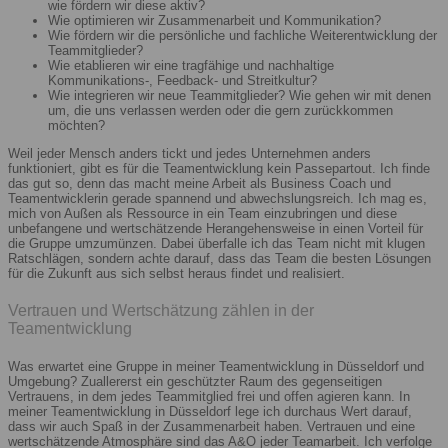
wie fördern wir diese aktiv?
Wie optimieren wir Zusammenarbeit und Kommunikation?
Wie fördern wir die persönliche und fachliche Weiterentwicklung der
Teammitglieder?
Wie etablieren wir eine tragfähige und nachhaltige
Kommunikations-, Feedback- und Streitkultur?
Wie integrieren wir neue Teammitglieder? Wie gehen wir mit denen
um, die uns verlassen werden oder die gern zurückkommen
möchten?
Weil jeder Mensch anders tickt und jedes Unternehmen anders
funktioniert, gibt es für die Teamentwicklung kein Passepartout. Ich finde
das gut so, denn das macht meine Arbeit als Business Coach und
Teamentwicklerin gerade spannend und abwechslungsreich. Ich mag es,
mich von Außen als Ressource in ein Team einzubringen und diese
unbefangene und wertschätzende Herangehensweise in einen Vorteil für
die Gruppe umzumünzen. Dabei überfalle ich das Team nicht mit klugen
Ratschlägen, sondern achte darauf, dass das Team die besten Lösungen
für die Zukunft aus sich selbst heraus findet und realisiert.
Vertrauen und Wertschätzung zählen in der
Teamentwicklung
Was erwartet eine Gruppe in meiner Teamentwicklung in Düsseldorf und
Umgebung? Zuallererst ein geschützter Raum des gegenseitigen
Vertrauens, in dem jedes Teammitglied frei und offen agieren kann. In
meiner Teamentwicklung in Düsseldorf lege ich durchaus Wert darauf,
dass wir auch Spaß in der Zusammenarbeit haben. Vertrauen und eine
wertschätzende Atmosphäre sind das A&O jeder Teamarbeit. Ich verfolge