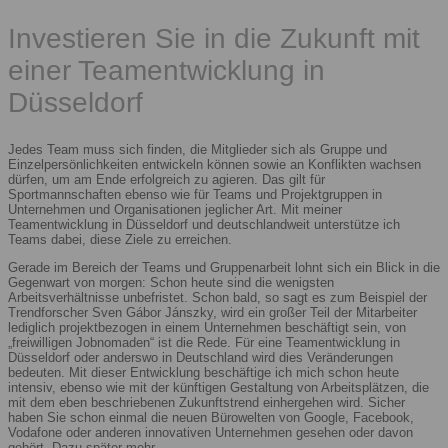
Investieren Sie in die Zukunft mit
einer Teamentwicklung in
Düsseldorf
Jedes Team muss sich finden, die Mitglieder sich als Gruppe und
Einzelpersönlichkeiten entwickeln können sowie an Konflikten wachsen
dürfen, um am Ende erfolgreich zu agieren. Das gilt für
Sportmannschaften ebenso wie für Teams und Projektgruppen in
Unternehmen und Organisationen jeglicher Art. Mit meiner
Teamentwicklung in Düsseldorf und deutschlandweit unterstütze ich
Teams dabei, diese Ziele zu erreichen.
Gerade im Bereich der Teams und Gruppenarbeit lohnt sich ein Blick in die
Gegenwart von morgen: Schon heute sind die wenigsten
Arbeitsverhältnisse unbefristet. Schon bald, so sagt es zum Beispiel der
Trendforscher Sven Gábor Jánszky, wird ein großer Teil der Mitarbeiter
lediglich projektbezogen in einem Unternehmen beschäftigt sein, von
„freiwilligen Jobnomaden“ ist die Rede. Für eine Teamentwicklung in
Düsseldorf oder anderswo in Deutschland wird dies Veränderungen
bedeuten. Mit dieser Entwicklung beschäftige ich mich schon heute
intensiv, ebenso wie mit der künftigen Gestaltung von Arbeitsplätzen, die
mit dem eben beschriebenen Zukunftstrend einhergehen wird. Sicher
haben Sie schon einmal die neuen Bürowelten von Google, Facebook,
Vodafone oder anderen innovativen Unternehmen gesehen oder davon
gehört. Dazu später mehr.