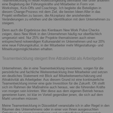
Teamentwicklung in neuer Arbeitsumgebung beinhaltet hier unter anderem
eine Begleitung der Führungskräfte und Mitarbeiter in Form von
Workshops, Kick-Offs und Coachings. Ich begleite die Beteiligten in
diesem Change-Prozess mit dem Ziel, die besten Ideen Aller in das
Projekt einfließen zu lassen, die Akzeptanz der anstehenden
Veränderungen zu erhöhen und die Identifikation mit dem Unternehmen zu
steigern.
Denn auch die Ergebnisse des Kienbaum New Work Pulse Checks
zeigen, dass New Work in den Unternehmen häufig nur oberflächlich
umgesetzt wird. Nur 25% der Projekte thematisieren auch einen
entsprechend notwendigen Kulturwandel im Unternehmen und nur 20%
eine neue Führungskultur, in der Mitarbeiter mehr Mitgestaltungs- und
Mitwirkungsmöglichkeiten erhalten.
Teamentwicklung steigert Ihre Attraktivität als Arbeitgeber
Unternehmen, die in eine Teamentwicklung investieren, sorgen für die
persönliche und fachliche Weiterentwicklung ihrer Mitarbeiter und setzen
ein deutliches Statement mit Blick auf Mitarbeiterwertschätzung und
Attraktivität als Arbeitgeber. Aus diesem Grund ist eine kontinuierliche
Teamentwicklung immer eine gute Investition für die Zukunft. Oft stellt
sich im Rahmen der Maßnahme auch heraus, wer die führenden Kräfte
von morgen sein könnten. Wer diese aus dem eigenen Betrieb heraus
generieren kann, ist klar im Vorteil gegenüber jenen, die sich auf dem
Markt umsehen müssen.
Meine Teamentwicklung in Düsseldorf veranstalte ich in aller Regel in den
Räumen des Unternehmens oder in einer von Ihnen ausgesuchten