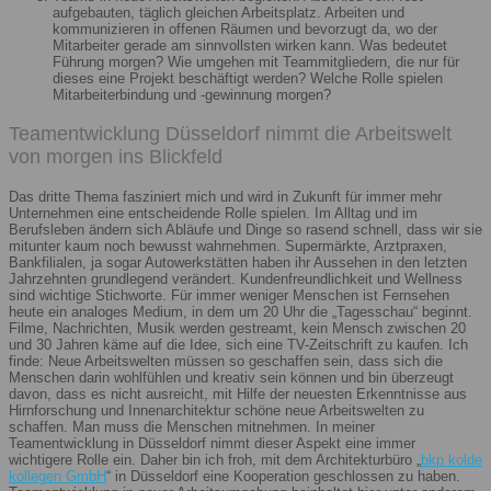
aufgebauten, täglich gleichen Arbeitsplatz. Arbeiten und
kommunizieren in offenen Räumen und bevorzugt da, wo der
Mitarbeiter gerade am sinnvollsten wirken kann. Was bedeutet
Führung morgen? Wie umgehen mit Teammitgliedern, die nur für
dieses eine Projekt beschäftigt werden? Welche Rolle spielen
Mitarbeiterbindung und -gewinnung morgen?
Teamentwicklung Düsseldorf nimmt die Arbeitswelt
von morgen ins Blickfeld
Das dritte Thema fasziniert mich und wird in Zukunft für immer mehr
Unternehmen eine entscheidende Rolle spielen. Im Alltag und im
Berufsleben ändern sich Abläufe und Dinge so rasend schnell, dass wir sie
mitunter kaum noch bewusst wahrnehmen. Supermärkte, Arztpraxen,
Bankfilialen, ja sogar Autowerkstätten haben ihr Aussehen in den letzten
Jahrzehnten grundlegend verändert. Kundenfreundlichkeit und Wellness
sind wichtige Stichworte. Für immer weniger Menschen ist Fernsehen
heute ein analoges Medium, in dem um 20 Uhr die „Tagesschau“ beginnt.
Filme, Nachrichten, Musik werden gestreamt, kein Mensch zwischen 20
und 30 Jahren käme auf die Idee, sich eine TV-Zeitschrift zu kaufen. Ich
finde: Neue Arbeitswelten müssen so geschaffen sein, dass sich die
Menschen darin wohlfühlen und kreativ sein können und bin überzeugt
davon, dass es nicht ausreicht, mit Hilfe der neuesten Erkenntnisse aus
Hirnforschung und Innenarchitektur schöne neue Arbeitswelten zu
schaffen. Man muss die Menschen mitnehmen. In meiner
Teamentwicklung in Düsseldorf nimmt dieser Aspekt eine immer
wichtigere Rolle ein. Daher bin ich froh, mit dem Architekturbüro „
bkp kolde
kollegen GmbH
“ in Düsseldorf eine Kooperation geschlossen zu haben.