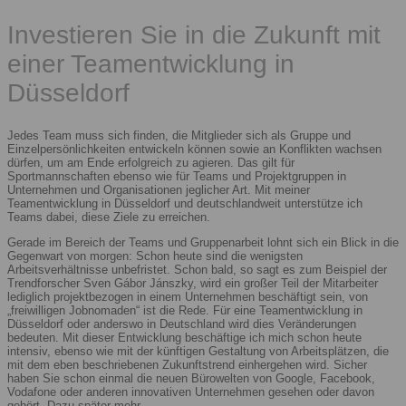
Investieren Sie in die Zukunft mit
einer Teamentwicklung in
Düsseldorf
Jedes Team muss sich finden, die Mitglieder sich als Gruppe und
Einzelpersönlichkeiten entwickeln können sowie an Konflikten wachsen
dürfen, um am Ende erfolgreich zu agieren. Das gilt für
Sportmannschaften ebenso wie für Teams und Projektgruppen in
Unternehmen und Organisationen jeglicher Art. Mit meiner
Teamentwicklung in Düsseldorf und deutschlandweit unterstütze ich
Teams dabei, diese Ziele zu erreichen.
Gerade im Bereich der Teams und Gruppenarbeit lohnt sich ein Blick in die
Gegenwart von morgen: Schon heute sind die wenigsten
Arbeitsverhältnisse unbefristet. Schon bald, so sagt es zum Beispiel der
Trendforscher Sven Gábor Jánszky, wird ein großer Teil der Mitarbeiter
lediglich projektbezogen in einem Unternehmen beschäftigt sein, von
„freiwilligen Jobnomaden“ ist die Rede. Für eine Teamentwicklung in
Düsseldorf oder anderswo in Deutschland wird dies Veränderungen
bedeuten. Mit dieser Entwicklung beschäftige ich mich schon heute
intensiv, ebenso wie mit der künftigen Gestaltung von Arbeitsplätzen, die
mit dem eben beschriebenen Zukunftstrend einhergehen wird. Sicher
haben Sie schon einmal die neuen Bürowelten von Google, Facebook,
Vodafone oder anderen innovativen Unternehmen gesehen oder davon
gehört. Dazu später mehr.