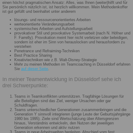
einen höchst pragmatischen Ansatz: Alles, was Ihnen (weiter)hilft und für
Sie persönlich nützlich ist, ist herzlich willkommen. Mein Methodenkoffer
ist gut gefüllt und beinhaltet unter anderem
lösungs- und ressourcenorientiertes Arbeiten
werteorientierte Veränderungsarbeit
systemisches Arbeiten und Aufstellungsarbeit
provokativer Stil und provokative Systemarbeit (nach N. Höfner und
F. Farrelly). Provokation meint hier nicht verletzen oder beleidigen,
sondern ist eher im Sinn von herauslocken und herausfordern zu
verstehen
Penetrance und Refraiming-Techniken
Best Practice Sharing
Kreativtechniken wie z.B. Walt-Disney-Strategie
Mehr zu meinen Methoden im Teamcoaching in Düsseldorf erfahren
Sie
auf dieser Seite
.
In meiner Teamentwicklung in Düsseldorf sehe ich
drei Schwerpunkte:
Teams in Teamkonflikten unterstützen. Tragfähige Lösungen für
alle Beteiligten sind das Ziel, weniger Ursachen oder gar
Schuldfragen.
Teams unterschiedlicher Generationen zusammenbringen und die
Generation Y sinnvoll integrieren (junge Leute der Geburtsjahrgänge
1980 bis 1995). Ziele sind Wertschätzung über Altersgrenzen
hinaus, Verständnis entwickeln, den Nutzen der jeweiligen
Generation erkennen und aktiv nutzen
Teams in neue Arbeitswelten begleiten. Abschied vom fest