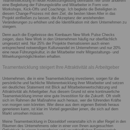
Teamentwicklung in neuer Arbeitsumgebung beinhaltet hier unter anderem
eine Begleitung der Führungskräfte und Mitarbeiter in Form von
Workshops, Kick-Offs und Coachings. Ich begleite die Beteiligten in
diesem Change-Prozess mit dem Ziel, die besten Ideen Aller in das
Projekt einfließen zu lassen, die Akzeptanz der anstehenden
Veränderungen zu erhöhen und die Identifikation mit dem Unternehmen zu
steigern.
Denn auch die Ergebnisse des Kienbaum New Work Pulse Checks
zeigen, dass New Work in den Unternehmen häufig nur oberflächlich
umgesetzt wird. Nur 25% der Projekte thematisieren auch einen
entsprechend notwendigen Kulturwandel im Unternehmen und nur 20%
eine neue Führungskultur, in der Mitarbeiter mehr Mitgestaltungs- und
Mitwirkungsmöglichkeiten erhalten.
Teamentwicklung steigert Ihre Attraktivität als Arbeitgeber
Unternehmen, die in eine Teamentwicklung investieren, sorgen für die
persönliche und fachliche Weiterentwicklung ihrer Mitarbeiter und setzen
ein deutliches Statement mit Blick auf Mitarbeiterwertschätzung und
Attraktivität als Arbeitgeber. Aus diesem Grund ist eine kontinuierliche
Teamentwicklung immer eine gute Investition für die Zukunft. Oft stellt
sich im Rahmen der Maßnahme auch heraus, wer die führenden Kräfte
von morgen sein könnten. Wer diese aus dem eigenen Betrieb heraus
generieren kann, ist klar im Vorteil gegenüber jenen, die sich auf dem
Markt umsehen müssen.
Meine Teamentwicklung in Düsseldorf veranstalte ich in aller Regel in den
Räumen des Unternehmens oder in einer von Ihnen ausgesuchten