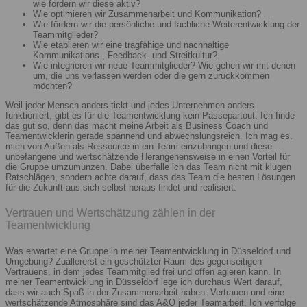
wie fördern wir diese aktiv?
Wie optimieren wir Zusammenarbeit und Kommunikation?
Wie fördern wir die persönliche und fachliche Weiterentwicklung der
Teammitglieder?
Wie etablieren wir eine tragfähige und nachhaltige
Kommunikations-, Feedback- und Streitkultur?
Wie integrieren wir neue Teammitglieder? Wie gehen wir mit denen
um, die uns verlassen werden oder die gern zurückkommen
möchten?
Weil jeder Mensch anders tickt und jedes Unternehmen anders
funktioniert, gibt es für die Teamentwicklung kein Passepartout. Ich finde
das gut so, denn das macht meine Arbeit als Business Coach und
Teamentwicklerin gerade spannend und abwechslungsreich. Ich mag es,
mich von Außen als Ressource in ein Team einzubringen und diese
unbefangene und wertschätzende Herangehensweise in einen Vorteil für
die Gruppe umzumünzen. Dabei überfalle ich das Team nicht mit klugen
Ratschlägen, sondern achte darauf, dass das Team die besten Lösungen
für die Zukunft aus sich selbst heraus findet und realisiert.
Vertrauen und Wertschätzung zählen in der
Teamentwicklung
Was erwartet eine Gruppe in meiner Teamentwicklung in Düsseldorf und
Umgebung? Zuallererst ein geschützter Raum des gegenseitigen
Vertrauens, in dem jedes Teammitglied frei und offen agieren kann. In
meiner Teamentwicklung in Düsseldorf lege ich durchaus Wert darauf,
dass wir auch Spaß in der Zusammenarbeit haben. Vertrauen und eine
wertschätzende Atmosphäre sind das A&O jeder Teamarbeit. Ich verfolge