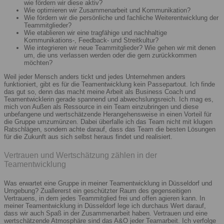
wie fördern wir diese aktiv?
Wie optimieren wir Zusammenarbeit und Kommunikation?
Wie fördern wir die persönliche und fachliche Weiterentwicklung der
Teammitglieder?
Wie etablieren wir eine tragfähige und nachhaltige
Kommunikations-, Feedback- und Streitkultur?
Wie integrieren wir neue Teammitglieder? Wie gehen wir mit denen
um, die uns verlassen werden oder die gern zurückkommen
möchten?
Weil jeder Mensch anders tickt und jedes Unternehmen anders
funktioniert, gibt es für die Teamentwicklung kein Passepartout. Ich finde
das gut so, denn das macht meine Arbeit als Business Coach und
Teamentwicklerin gerade spannend und abwechslungsreich. Ich mag es,
mich von Außen als Ressource in ein Team einzubringen und diese
unbefangene und wertschätzende Herangehensweise in einen Vorteil für
die Gruppe umzumünzen. Dabei überfalle ich das Team nicht mit klugen
Ratschlägen, sondern achte darauf, dass das Team die besten Lösungen
für die Zukunft aus sich selbst heraus findet und realisiert.
Vertrauen und Wertschätzung zählen in der
Teamentwicklung
Was erwartet eine Gruppe in meiner Teamentwicklung in Düsseldorf und
Umgebung? Zuallererst ein geschützter Raum des gegenseitigen
Vertrauens, in dem jedes Teammitglied frei und offen agieren kann. In
meiner Teamentwicklung in Düsseldorf lege ich durchaus Wert darauf,
dass wir auch Spaß in der Zusammenarbeit haben. Vertrauen und eine
wertschätzende Atmosphäre sind das A&O jeder Teamarbeit. Ich verfolge