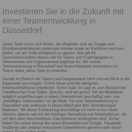
Investieren Sie in die Zukunft mit
einer Teamentwicklung in
Düsseldorf
Jedes Team muss sich finden, die Mitglieder sich als Gruppe und
Einzelpersönlichkeiten entwickeln können sowie an Konflikten wachsen
dürfen, um am Ende erfolgreich zu agieren. Das gilt für
Sportmannschaften ebenso wie für Teams und Projektgruppen in
Unternehmen und Organisationen jeglicher Art. Mit meiner
Teamentwicklung in Düsseldorf und deutschlandweit unterstütze ich
Teams dabei, diese Ziele zu erreichen.
Gerade im Bereich der Teams und Gruppenarbeit lohnt sich ein Blick in die
Gegenwart von morgen: Schon heute sind die wenigsten
Arbeitsverhältnisse unbefristet. Schon bald, so sagt es zum Beispiel der
Trendforscher Sven Gábor Jánszky, wird ein großer Teil der Mitarbeiter
lediglich projektbezogen in einem Unternehmen beschäftigt sein, von
„freiwilligen Jobnomaden“ ist die Rede. Für eine Teamentwicklung in
Düsseldorf oder anderswo in Deutschland wird dies Veränderungen
bedeuten. Mit dieser Entwicklung beschäftige ich mich schon heute
intensiv, ebenso wie mit der künftigen Gestaltung von Arbeitsplätzen, die
mit dem eben beschriebenen Zukunftstrend einhergehen wird. Sicher
haben Sie schon einmal die neuen Bürowelten von Google, Facebook,
Vodafone oder anderen innovativen Unternehmen gesehen oder davon
gehört. Dazu später mehr.