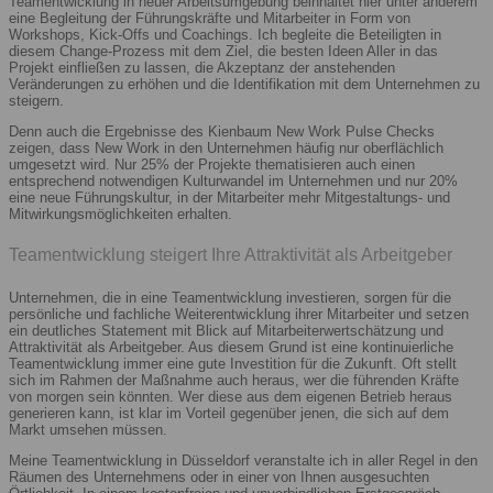
Teamentwicklung in neuer Arbeitsumgebung beinhaltet hier unter anderem
eine Begleitung der Führungskräfte und Mitarbeiter in Form von
Workshops, Kick-Offs und Coachings. Ich begleite die Beteiligten in
diesem Change-Prozess mit dem Ziel, die besten Ideen Aller in das
Projekt einfließen zu lassen, die Akzeptanz der anstehenden
Veränderungen zu erhöhen und die Identifikation mit dem Unternehmen zu
steigern.
Denn auch die Ergebnisse des Kienbaum New Work Pulse Checks
zeigen, dass New Work in den Unternehmen häufig nur oberflächlich
umgesetzt wird. Nur 25% der Projekte thematisieren auch einen
entsprechend notwendigen Kulturwandel im Unternehmen und nur 20%
eine neue Führungskultur, in der Mitarbeiter mehr Mitgestaltungs- und
Mitwirkungsmöglichkeiten erhalten.
Teamentwicklung steigert Ihre Attraktivität als Arbeitgeber
Unternehmen, die in eine Teamentwicklung investieren, sorgen für die
persönliche und fachliche Weiterentwicklung ihrer Mitarbeiter und setzen
ein deutliches Statement mit Blick auf Mitarbeiterwertschätzung und
Attraktivität als Arbeitgeber. Aus diesem Grund ist eine kontinuierliche
Teamentwicklung immer eine gute Investition für die Zukunft. Oft stellt
sich im Rahmen der Maßnahme auch heraus, wer die führenden Kräfte
von morgen sein könnten. Wer diese aus dem eigenen Betrieb heraus
generieren kann, ist klar im Vorteil gegenüber jenen, die sich auf dem
Markt umsehen müssen.
Meine Teamentwicklung in Düsseldorf veranstalte ich in aller Regel in den
Räumen des Unternehmens oder in einer von Ihnen ausgesuchten