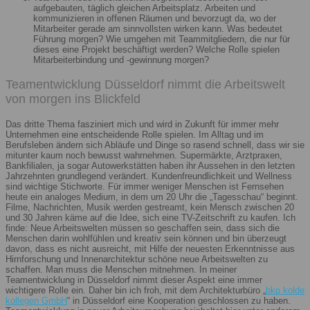
aufgebauten, täglich gleichen Arbeitsplatz. Arbeiten und
kommunizieren in offenen Räumen und bevorzugt da, wo der
Mitarbeiter gerade am sinnvollsten wirken kann. Was bedeutet
Führung morgen? Wie umgehen mit Teammitgliedern, die nur für
dieses eine Projekt beschäftigt werden? Welche Rolle spielen
Mitarbeiterbindung und -gewinnung morgen?
Teamentwicklung Düsseldorf nimmt die Arbeitswelt
von morgen ins Blickfeld
Das dritte Thema fasziniert mich und wird in Zukunft für immer mehr
Unternehmen eine entscheidende Rolle spielen. Im Alltag und im
Berufsleben ändern sich Abläufe und Dinge so rasend schnell, dass wir sie
mitunter kaum noch bewusst wahrnehmen. Supermärkte, Arztpraxen,
Bankfilialen, ja sogar Autowerkstätten haben ihr Aussehen in den letzten
Jahrzehnten grundlegend verändert. Kundenfreundlichkeit und Wellness
sind wichtige Stichworte. Für immer weniger Menschen ist Fernsehen
heute ein analoges Medium, in dem um 20 Uhr die „Tagesschau“ beginnt.
Filme, Nachrichten, Musik werden gestreamt, kein Mensch zwischen 20
und 30 Jahren käme auf die Idee, sich eine TV-Zeitschrift zu kaufen. Ich
finde: Neue Arbeitswelten müssen so geschaffen sein, dass sich die
Menschen darin wohlfühlen und kreativ sein können und bin überzeugt
davon, dass es nicht ausreicht, mit Hilfe der neuesten Erkenntnisse aus
Hirnforschung und Innenarchitektur schöne neue Arbeitswelten zu
schaffen. Man muss die Menschen mitnehmen. In meiner
Teamentwicklung in Düsseldorf nimmt dieser Aspekt eine immer
wichtigere Rolle ein. Daher bin ich froh, mit dem Architekturbüro „
bkp kolde
kollegen GmbH
“ in Düsseldorf eine Kooperation geschlossen zu haben.