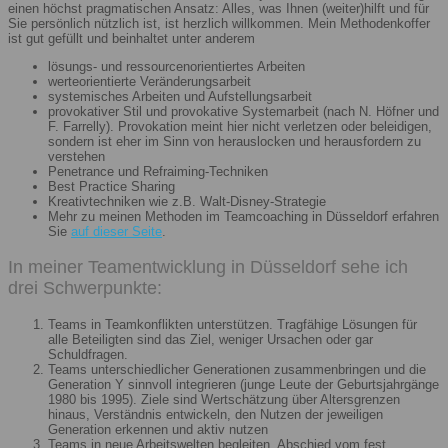
einen höchst pragmatischen Ansatz: Alles, was Ihnen (weiter)hilft und für
Sie persönlich nützlich ist, ist herzlich willkommen. Mein Methodenkoffer
ist gut gefüllt und beinhaltet unter anderem
lösungs- und ressourcenorientiertes Arbeiten
werteorientierte Veränderungsarbeit
systemisches Arbeiten und Aufstellungsarbeit
provokativer Stil und provokative Systemarbeit (nach N. Höfner und
F. Farrelly). Provokation meint hier nicht verletzen oder beleidigen,
sondern ist eher im Sinn von herauslocken und herausfordern zu
verstehen
Penetrance und Refraiming-Techniken
Best Practice Sharing
Kreativtechniken wie z.B. Walt-Disney-Strategie
Mehr zu meinen Methoden im Teamcoaching in Düsseldorf erfahren
Sie
auf dieser Seite
.
In meiner Teamentwicklung in Düsseldorf sehe ich
drei Schwerpunkte:
Teams in Teamkonflikten unterstützen. Tragfähige Lösungen für
alle Beteiligten sind das Ziel, weniger Ursachen oder gar
Schuldfragen.
Teams unterschiedlicher Generationen zusammenbringen und die
Generation Y sinnvoll integrieren (junge Leute der Geburtsjahrgänge
1980 bis 1995). Ziele sind Wertschätzung über Altersgrenzen
hinaus, Verständnis entwickeln, den Nutzen der jeweiligen
Generation erkennen und aktiv nutzen
Teams in neue Arbeitswelten begleiten. Abschied vom fest