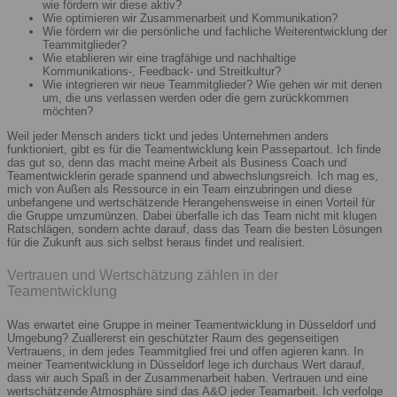
wie fördern wir diese aktiv?
Wie optimieren wir Zusammenarbeit und Kommunikation?
Wie fördern wir die persönliche und fachliche Weiterentwicklung der
Teammitglieder?
Wie etablieren wir eine tragfähige und nachhaltige
Kommunikations-, Feedback- und Streitkultur?
Wie integrieren wir neue Teammitglieder? Wie gehen wir mit denen
um, die uns verlassen werden oder die gern zurückkommen
möchten?
Weil jeder Mensch anders tickt und jedes Unternehmen anders
funktioniert, gibt es für die Teamentwicklung kein Passepartout. Ich finde
das gut so, denn das macht meine Arbeit als Business Coach und
Teamentwicklerin gerade spannend und abwechslungsreich. Ich mag es,
mich von Außen als Ressource in ein Team einzubringen und diese
unbefangene und wertschätzende Herangehensweise in einen Vorteil für
die Gruppe umzumünzen. Dabei überfalle ich das Team nicht mit klugen
Ratschlägen, sondern achte darauf, dass das Team die besten Lösungen
für die Zukunft aus sich selbst heraus findet und realisiert.
Vertrauen und Wertschätzung zählen in der
Teamentwicklung
Was erwartet eine Gruppe in meiner Teamentwicklung in Düsseldorf und
Umgebung? Zuallererst ein geschützter Raum des gegenseitigen
Vertrauens, in dem jedes Teammitglied frei und offen agieren kann. In
meiner Teamentwicklung in Düsseldorf lege ich durchaus Wert darauf,
dass wir auch Spaß in der Zusammenarbeit haben. Vertrauen und eine
wertschätzende Atmosphäre sind das A&O jeder Teamarbeit. Ich verfolge