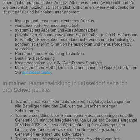
einen höchst pragmatischen Ansatz: Alles, was Ihnen (weiter)hilft und für
Sie persönlich nützlich ist, ist herzlich willkommen. Mein Methodenkoffer
ist gut gefüllt und beinhaltet unter anderem
lösungs- und ressourcenorientiertes Arbeiten
werteorientierte Veränderungsarbeit
systemisches Arbeiten und Aufstellungsarbeit
provokativer Stil und provokative Systemarbeit (nach N. Höfner und
F. Farrelly). Provokation meint hier nicht verletzen oder beleidigen,
sondern ist eher im Sinn von herauslocken und herausfordern zu
verstehen
Penetrance und Refraiming-Techniken
Best Practice Sharing
Kreativtechniken wie z.B. Walt-Disney-Strategie
Mehr zu meinen Methoden im Teamcoaching in Düsseldorf erfahren
Sie
auf dieser Seite
.
In meiner Teamentwicklung in Düsseldorf sehe ich
drei Schwerpunkte:
Teams in Teamkonflikten unterstützen. Tragfähige Lösungen für
alle Beteiligten sind das Ziel, weniger Ursachen oder gar
Schuldfragen.
Teams unterschiedlicher Generationen zusammenbringen und die
Generation Y sinnvoll integrieren (junge Leute der Geburtsjahrgänge
1980 bis 1995). Ziele sind Wertschätzung über Altersgrenzen
hinaus, Verständnis entwickeln, den Nutzen der jeweiligen
Generation erkennen und aktiv nutzen
Teams in neue Arbeitswelten begleiten. Abschied vom fest