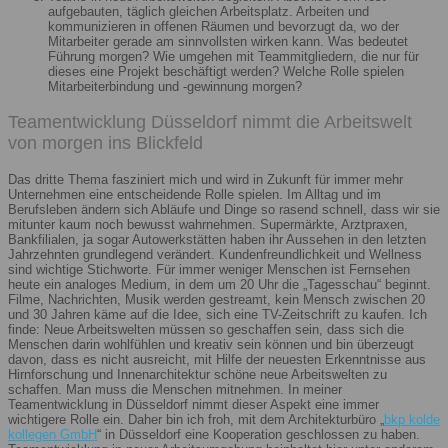
aufgebauten, täglich gleichen Arbeitsplatz. Arbeiten und
kommunizieren in offenen Räumen und bevorzugt da, wo der
Mitarbeiter gerade am sinnvollsten wirken kann. Was bedeutet
Führung morgen? Wie umgehen mit Teammitgliedern, die nur für
dieses eine Projekt beschäftigt werden? Welche Rolle spielen
Mitarbeiterbindung und -gewinnung morgen?
Teamentwicklung Düsseldorf nimmt die Arbeitswelt
von morgen ins Blickfeld
Das dritte Thema fasziniert mich und wird in Zukunft für immer mehr
Unternehmen eine entscheidende Rolle spielen. Im Alltag und im
Berufsleben ändern sich Abläufe und Dinge so rasend schnell, dass wir sie
mitunter kaum noch bewusst wahrnehmen. Supermärkte, Arztpraxen,
Bankfilialen, ja sogar Autowerkstätten haben ihr Aussehen in den letzten
Jahrzehnten grundlegend verändert. Kundenfreundlichkeit und Wellness
sind wichtige Stichworte. Für immer weniger Menschen ist Fernsehen
heute ein analoges Medium, in dem um 20 Uhr die „Tagesschau“ beginnt.
Filme, Nachrichten, Musik werden gestreamt, kein Mensch zwischen 20
und 30 Jahren käme auf die Idee, sich eine TV-Zeitschrift zu kaufen. Ich
finde: Neue Arbeitswelten müssen so geschaffen sein, dass sich die
Menschen darin wohlfühlen und kreativ sein können und bin überzeugt
davon, dass es nicht ausreicht, mit Hilfe der neuesten Erkenntnisse aus
Hirnforschung und Innenarchitektur schöne neue Arbeitswelten zu
schaffen. Man muss die Menschen mitnehmen. In meiner
Teamentwicklung in Düsseldorf nimmt dieser Aspekt eine immer
wichtigere Rolle ein. Daher bin ich froh, mit dem Architekturbüro „
bkp kolde
kollegen GmbH
“ in Düsseldorf eine Kooperation geschlossen zu haben.