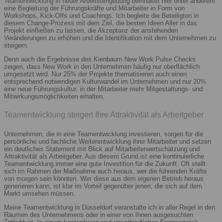
Teamentwicklung in neuer Arbeitsumgebung beinhaltet hier unter anderem
eine Begleitung der Führungskräfte und Mitarbeiter in Form von
Workshops, Kick-Offs und Coachings. Ich begleite die Beteiligten in
diesem Change-Prozess mit dem Ziel, die besten Ideen Aller in das
Projekt einfließen zu lassen, die Akzeptanz der anstehenden
Veränderungen zu erhöhen und die Identifikation mit dem Unternehmen zu
steigern.
Denn auch die Ergebnisse des Kienbaum New Work Pulse Checks
zeigen, dass New Work in den Unternehmen häufig nur oberflächlich
umgesetzt wird. Nur 25% der Projekte thematisieren auch einen
entsprechend notwendigen Kulturwandel im Unternehmen und nur 20%
eine neue Führungskultur, in der Mitarbeiter mehr Mitgestaltungs- und
Mitwirkungsmöglichkeiten erhalten.
Teamentwicklung steigert Ihre Attraktivität als Arbeitgeber
Unternehmen, die in eine Teamentwicklung investieren, sorgen für die
persönliche und fachliche Weiterentwicklung ihrer Mitarbeiter und setzen
ein deutliches Statement mit Blick auf Mitarbeiterwertschätzung und
Attraktivität als Arbeitgeber. Aus diesem Grund ist eine kontinuierliche
Teamentwicklung immer eine gute Investition für die Zukunft. Oft stellt
sich im Rahmen der Maßnahme auch heraus, wer die führenden Kräfte
von morgen sein könnten. Wer diese aus dem eigenen Betrieb heraus
generieren kann, ist klar im Vorteil gegenüber jenen, die sich auf dem
Markt umsehen müssen.
Meine Teamentwicklung in Düsseldorf veranstalte ich in aller Regel in den
Räumen des Unternehmens oder in einer von Ihnen ausgesuchten