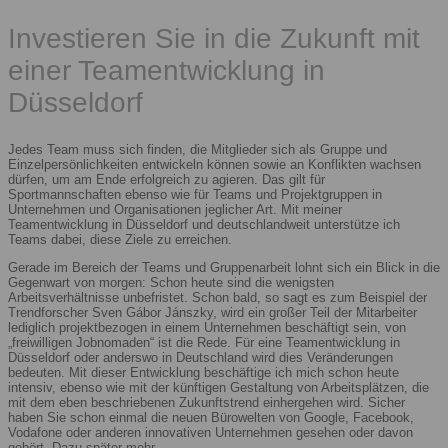
Investieren Sie in die Zukunft mit
einer Teamentwicklung in
Düsseldorf
Jedes Team muss sich finden, die Mitglieder sich als Gruppe und
Einzelpersönlichkeiten entwickeln können sowie an Konflikten wachsen
dürfen, um am Ende erfolgreich zu agieren. Das gilt für
Sportmannschaften ebenso wie für Teams und Projektgruppen in
Unternehmen und Organisationen jeglicher Art. Mit meiner
Teamentwicklung in Düsseldorf und deutschlandweit unterstütze ich
Teams dabei, diese Ziele zu erreichen.
Gerade im Bereich der Teams und Gruppenarbeit lohnt sich ein Blick in die
Gegenwart von morgen: Schon heute sind die wenigsten
Arbeitsverhältnisse unbefristet. Schon bald, so sagt es zum Beispiel der
Trendforscher Sven Gábor Jánszky, wird ein großer Teil der Mitarbeiter
lediglich projektbezogen in einem Unternehmen beschäftigt sein, von
„freiwilligen Jobnomaden“ ist die Rede. Für eine Teamentwicklung in
Düsseldorf oder anderswo in Deutschland wird dies Veränderungen
bedeuten. Mit dieser Entwicklung beschäftige ich mich schon heute
intensiv, ebenso wie mit der künftigen Gestaltung von Arbeitsplätzen, die
mit dem eben beschriebenen Zukunftstrend einhergehen wird. Sicher
haben Sie schon einmal die neuen Bürowelten von Google, Facebook,
Vodafone oder anderen innovativen Unternehmen gesehen oder davon
gehört. Dazu später mehr.