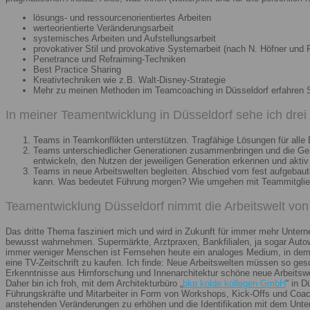
lösungs- und ressourcenorientiertes Arbeiten
werteorientierte Veränderungsarbeit
systemisches Arbeiten und Aufstellungsarbeit
provokativer Stil und provokative Systemarbeit (nach N. Höfner und F
Penetrance und Refraiming-Techniken
Best Practice Sharing
Kreativtechniken wie z.B. Walt-Disney-Strategie
Mehr zu meinen Methoden im Teamcoaching in Düsseldorf erfahren 
In meiner Teamentwicklung in Düsseldorf sehe ich dre
Teams in Teamkonflikten unterstützen. Tragfähige Lösungen für alle B
Teams unterschiedlicher Generationen zusammenbringen und die Gener
entwickeln, den Nutzen der jeweiligen Generation erkennen und aktiv
Teams in neue Arbeitswelten begleiten. Abschied vom fest aufgebaute
kann. Was bedeutet Führung morgen? Wie umgehen mit Teammitglieder
Teamentwicklung Düsseldorf nimmt die Arbeitswelt von 
Das dritte Thema fasziniert mich und wird in Zukunft für immer mehr Unter
bewusst wahrnehmen. Supermärkte, Arztpraxen, Bankfilialen, ja sogar Autow
immer weniger Menschen ist Fernsehen heute ein analoges Medium, in dem 
eine TV-Zeitschrift zu kaufen. Ich finde: Neue Arbeitswelten müssen so ges
Erkenntnisse aus Hirnforschung und Innenarchitektur schöne neue Arbeitsw
Daher bin ich froh, mit dem Architekturbüro „
bkp kolde kollegen GmbH
“ in 
Führungskräfte und Mitarbeiter in Form von Workshops, Kick-Offs und Coachi
anstehenden Veränderungen zu erhöhen und die Identifikation mit dem Unte