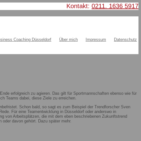
Kontakt:
0211. 1636 5917
siness Coaching Düsseldorf
Über mich
Impressum
Datenschutz
nde erfolgreich zu agieren. Das gilt für Sportmannschaften ebenso wie für
ch Teams dabei, diese Ziele zu erreichen.
nbefristet. Schon bald, so sagt es zum Beispiel der Trendforscher Sven
ie Rede. Für eine Teamentwicklung in Düsseldorf oder anderswo in
ung von Arbeitsplätzen, die mit dem eben beschriebenen Zukunftstrend
 oder davon gehört. Dazu später mehr.