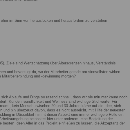
ist eher im Sinn von herauslocken und herausfordern zu verstehen
5). Ziele sind Wertschätzung über Altersgrenzen hinaus, Verständnis
men und bevorzugt da, wo der Mitarbeiter gerade am sinnvollsten wirken
n Mitarbeiterbindung und -gewinnung morgen?
 sich Abläufe und Dinge so rasend schnell, dass wir sie mitunter kaum noch
ert. Kundenfreundlichkeit und Wellness sind wichtige Stichworte. Für
reamt, kein Mensch zwischen 20 und 30 Jahren käme auf die Idee, sich
n und bin überzeugt davon, dass es nicht ausreicht, mit Hilfe der neuesten
lung in Düsseldorf nimmt dieser Aspekt eine immer wichtigere Rolle ein.
Arbeitsumgebung beinhaltet hier unter anderem eine Begleitung der
 besten Ideen Aller in das Projekt einfließen zu lassen, die Akzeptanz der