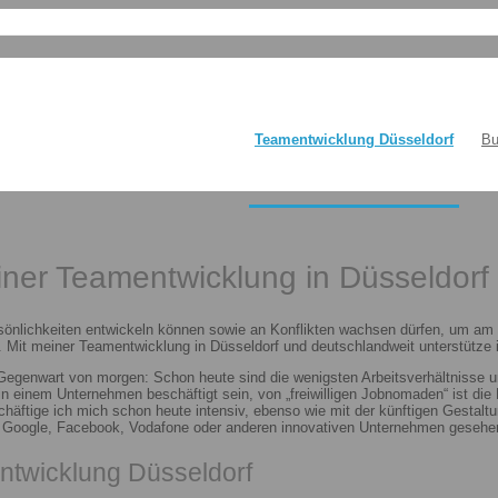
Teamentwicklung Düsseldorf
Bu
einer Teamentwicklung in Düsseldorf
sönlichkeiten entwickeln können sowie an Konflikten wachsen dürfen, um am E
 Mit meiner Teamentwicklung in Düsseldorf und deutschlandweit unterstütze i
 Gegenwart von morgen: Schon heute sind die wenigsten Arbeitsverhältnisse u
n in einem Unternehmen beschäftigt sein, von „freiwilligen Jobnomaden“ ist d
häftige ich mich schon heute intensiv, ebenso wie mit der künftigen Gestalt
n Google, Facebook, Vodafone oder anderen innovativen Unternehmen gesehen
ntwicklung Düsseldorf