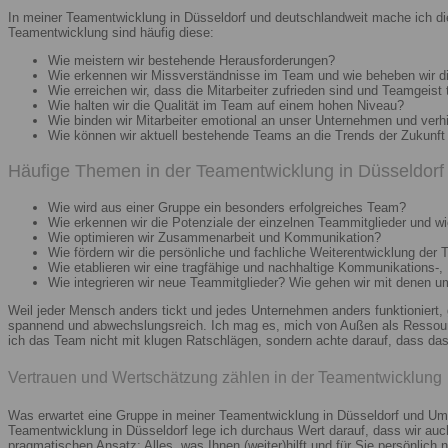
In meiner Teamentwicklung in Düsseldorf und deutschlandweit mache ich di
Teamentwicklung sind häufig diese:
Wie meistern wir bestehende Herausforderungen?
Wie erkennen wir Missverständnisse im Team und wie beheben wir d
Wie erreichen wir, dass die Mitarbeiter zufrieden sind und Teamgeist 
Wie halten wir die Qualität im Team auf einem hohen Niveau?
Wie binden wir Mitarbeiter emotional an unser Unternehmen und verh
Wie können wir aktuell bestehende Teams an die Trends der Zukunft 
Häufige Themen in der Teamentwicklung in Düsseldorf 
Wie wird aus einer Gruppe ein besonders erfolgreiches Team?
Wie erkennen wir die Potenziale der einzelnen Teammitglieder und wie
Wie optimieren wir Zusammenarbeit und Kommunikation?
Wie fördern wir die persönliche und fachliche Weiterentwicklung der 
Wie etablieren wir eine tragfähige und nachhaltige Kommunikations-,
Wie integrieren wir neue Teammitglieder? Wie gehen wir mit denen 
Weil jeder Mensch anders tickt und jedes Unternehmen anders funktioniert,
spannend und abwechslungsreich. Ich mag es, mich von Außen als Ressourc
ich das Team nicht mit klugen Ratschlägen, sondern achte darauf, dass das 
Vertrauen und Wertschätzung zählen in der Teamentwicklung
Was erwartet eine Gruppe in meiner Teamentwicklung in Düsseldorf und Umg
Teamentwicklung in Düsseldorf lege ich durchaus Wert darauf, dass wir au
pragmatischen Ansatz: Alles, was Ihnen (weiter)hilft und für Sie persönlich n