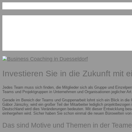
Investieren Sie in die Zukunft mit 
Jedes Team muss sich finden, die Mitglieder sich als Gruppe und Einzelper
Teams und Projektgruppen in Unternehmen und Organisationen jeglicher Art.
Gerade im Bereich der Teams und Gruppenarbeit lohnt sich ein Blick in die
Gábor Jánszky, wird ein großer Teil der Mitarbeiter lediglich projektbezoge
Deutschland wird dies Veränderungen bedeuten. Mit dieser Entwicklung besc
einhergehen wird. Sicher haben Sie schon einmal die neuen Bürowelten vo
Das sind Motive und Themen in der Teame