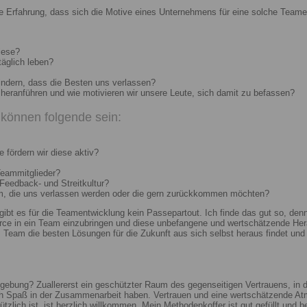
e Erfahrung, dass sich die Motive eines Unternehmens für eine solche Teame
iese?
täglich leben?
indern, dass die Besten uns verlassen?
heranführen und wie motivieren wir unsere Leute, sich damit zu befassen?
können folgende sein:
 fördern wir diese aktiv?
Teammitglieder?
 Feedback- und Streitkultur?
um, die uns verlassen werden oder die gern zurückkommen möchten?
 gibt es für die Teamentwicklung kein Passepartout. Ich finde das gut so, d
e in ein Team einzubringen und diese unbefangene und wertschätzende Hera
Team die besten Lösungen für die Zukunft aus sich selbst heraus findet und r
ebung? Zuallererst ein geschützter Raum des gegenseitigen Vertrauens, in de
ch Spaß in der Zusammenarbeit haben. Vertrauen und eine wertschätzende At
ützlich ist, ist herzlich willkommen. Mein Methodenkoffer ist gut gefüllt und 