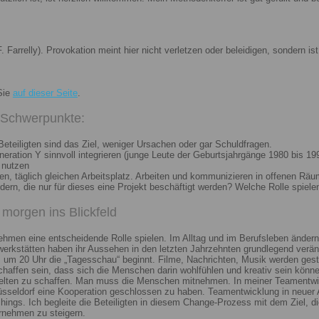
. Farrelly). Provokation meint hier nicht verletzen oder beleidigen, sondern 
Sie
auf dieser Seite
.
i Schwerpunkte:
eteiligten sind das Ziel, weniger Ursachen oder gar Schuldfragen.
ation Y sinnvoll integrieren (junge Leute der Geburtsjahrgänge 1980 bis 199
 nutzen
n, täglich gleichen Arbeitsplatz. Arbeiten und kommunizieren in offenen Räu
n, die nur für dieses eine Projekt beschäftigt werden? Welche Rolle spiele
morgen ins Blickfeld
nehmen eine entscheidende Rolle spielen. Im Alltag und im Berufsleben ändern
erkstätten haben ihr Aussehen in den letzten Jahrzehnten grundlegend veränd
um 20 Uhr die „Tagesschau“ beginnt. Filme, Nachrichten, Musik werden gest
chaffen sein, dass sich die Menschen darin wohlfühlen und kreativ sein könne
elten zu schaffen. Man muss die Menschen mitnehmen. In meiner Teamentwick
Düsseldorf eine Kooperation geschlossen zu haben. Teamentwicklung in neuer 
ngs. Ich begleite die Beteiligten in diesem Change-Prozess mit dem Ziel, die
rnehmen zu steigern.