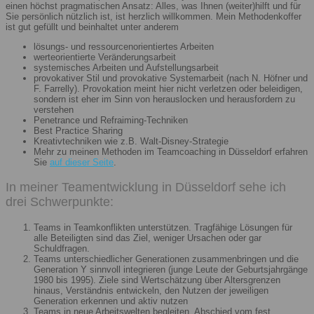
einen höchst pragmatischen Ansatz: Alles, was Ihnen (weiter)hilft und für
Sie persönlich nützlich ist, ist herzlich willkommen. Mein Methodenkoffer
ist gut gefüllt und beinhaltet unter anderem
lösungs- und ressourcenorientiertes Arbeiten
werteorientierte Veränderungsarbeit
systemisches Arbeiten und Aufstellungsarbeit
provokativer Stil und provokative Systemarbeit (nach N. Höfner und
F. Farrelly). Provokation meint hier nicht verletzen oder beleidigen,
sondern ist eher im Sinn von herauslocken und herausfordern zu
verstehen
Penetrance und Refraiming-Techniken
Best Practice Sharing
Kreativtechniken wie z.B. Walt-Disney-Strategie
Mehr zu meinen Methoden im Teamcoaching in Düsseldorf erfahren
Sie
auf dieser Seite
.
In meiner Teamentwicklung in Düsseldorf sehe ich
drei Schwerpunkte:
Teams in Teamkonflikten unterstützen. Tragfähige Lösungen für
alle Beteiligten sind das Ziel, weniger Ursachen oder gar
Schuldfragen.
Teams unterschiedlicher Generationen zusammenbringen und die
Generation Y sinnvoll integrieren (junge Leute der Geburtsjahrgänge
1980 bis 1995). Ziele sind Wertschätzung über Altersgrenzen
hinaus, Verständnis entwickeln, den Nutzen der jeweiligen
Generation erkennen und aktiv nutzen
Teams in neue Arbeitswelten begleiten. Abschied vom fest