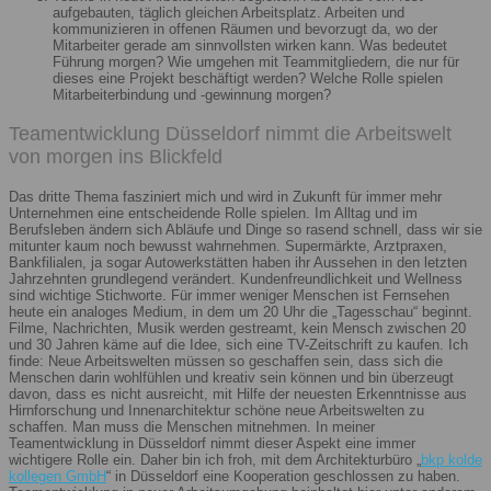
aufgebauten, täglich gleichen Arbeitsplatz. Arbeiten und
kommunizieren in offenen Räumen und bevorzugt da, wo der
Mitarbeiter gerade am sinnvollsten wirken kann. Was bedeutet
Führung morgen? Wie umgehen mit Teammitgliedern, die nur für
dieses eine Projekt beschäftigt werden? Welche Rolle spielen
Mitarbeiterbindung und -gewinnung morgen?
Teamentwicklung Düsseldorf nimmt die Arbeitswelt
von morgen ins Blickfeld
Das dritte Thema fasziniert mich und wird in Zukunft für immer mehr
Unternehmen eine entscheidende Rolle spielen. Im Alltag und im
Berufsleben ändern sich Abläufe und Dinge so rasend schnell, dass wir sie
mitunter kaum noch bewusst wahrnehmen. Supermärkte, Arztpraxen,
Bankfilialen, ja sogar Autowerkstätten haben ihr Aussehen in den letzten
Jahrzehnten grundlegend verändert. Kundenfreundlichkeit und Wellness
sind wichtige Stichworte. Für immer weniger Menschen ist Fernsehen
heute ein analoges Medium, in dem um 20 Uhr die „Tagesschau“ beginnt.
Filme, Nachrichten, Musik werden gestreamt, kein Mensch zwischen 20
und 30 Jahren käme auf die Idee, sich eine TV-Zeitschrift zu kaufen. Ich
finde: Neue Arbeitswelten müssen so geschaffen sein, dass sich die
Menschen darin wohlfühlen und kreativ sein können und bin überzeugt
davon, dass es nicht ausreicht, mit Hilfe der neuesten Erkenntnisse aus
Hirnforschung und Innenarchitektur schöne neue Arbeitswelten zu
schaffen. Man muss die Menschen mitnehmen. In meiner
Teamentwicklung in Düsseldorf nimmt dieser Aspekt eine immer
wichtigere Rolle ein. Daher bin ich froh, mit dem Architekturbüro „
bkp kolde
kollegen GmbH
“ in Düsseldorf eine Kooperation geschlossen zu haben.