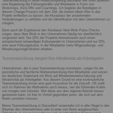
Teamentwicklung in neuer Arbeitsumgebung beinhaltet hier unter anderem
eine Begleitung der Führungskräfte und Mitarbeiter in Form von
Workshops, Kick-Offs und Coachings. Ich begleite die Beteiligten in
diesem Change-Prozess mit dem Ziel, die besten Ideen Aller in das
Projekt einfließen zu lassen, die Akzeptanz der anstehenden
Veränderungen zu erhöhen und die Identifikation mit dem Unternehmen zu
steigern.
Denn auch die Ergebnisse des Kienbaum New Work Pulse Checks
zeigen, dass New Work in den Unternehmen häufig nur oberflächlich
umgesetzt wird. Nur 25% der Projekte thematisieren auch einen
entsprechend notwendigen Kulturwandel im Unternehmen und nur 20%
eine neue Führungskultur, in der Mitarbeiter mehr Mitgestaltungs- und
Mitwirkungsmöglichkeiten erhalten.
Teamentwicklung steigert Ihre Attraktivität als Arbeitgeber
Unternehmen, die in eine Teamentwicklung investieren, sorgen für die
persönliche und fachliche Weiterentwicklung ihrer Mitarbeiter und setzen
ein deutliches Statement mit Blick auf Mitarbeiterwertschätzung und
Attraktivität als Arbeitgeber. Aus diesem Grund ist eine kontinuierliche
Teamentwicklung immer eine gute Investition für die Zukunft. Oft stellt
sich im Rahmen der Maßnahme auch heraus, wer die führenden Kräfte
von morgen sein könnten. Wer diese aus dem eigenen Betrieb heraus
generieren kann, ist klar im Vorteil gegenüber jenen, die sich auf dem
Markt umsehen müssen.
Meine Teamentwicklung in Düsseldorf veranstalte ich in aller Regel in den
Räumen des Unternehmens oder in einer von Ihnen ausgesuchten