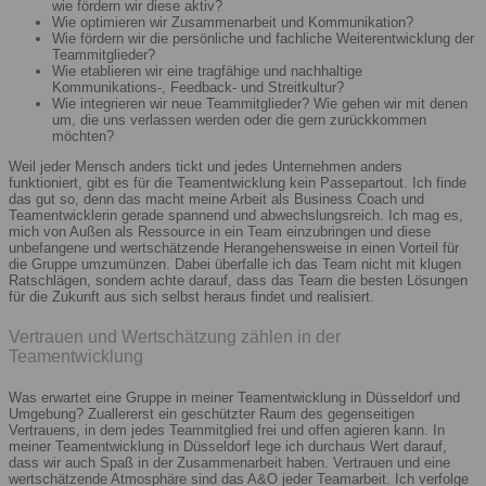
wie fördern wir diese aktiv?
Wie optimieren wir Zusammenarbeit und Kommunikation?
Wie fördern wir die persönliche und fachliche Weiterentwicklung der
Teammitglieder?
Wie etablieren wir eine tragfähige und nachhaltige
Kommunikations-, Feedback- und Streitkultur?
Wie integrieren wir neue Teammitglieder? Wie gehen wir mit denen
um, die uns verlassen werden oder die gern zurückkommen
möchten?
Weil jeder Mensch anders tickt und jedes Unternehmen anders
funktioniert, gibt es für die Teamentwicklung kein Passepartout. Ich finde
das gut so, denn das macht meine Arbeit als Business Coach und
Teamentwicklerin gerade spannend und abwechslungsreich. Ich mag es,
mich von Außen als Ressource in ein Team einzubringen und diese
unbefangene und wertschätzende Herangehensweise in einen Vorteil für
die Gruppe umzumünzen. Dabei überfalle ich das Team nicht mit klugen
Ratschlägen, sondern achte darauf, dass das Team die besten Lösungen
für die Zukunft aus sich selbst heraus findet und realisiert.
Vertrauen und Wertschätzung zählen in der
Teamentwicklung
Was erwartet eine Gruppe in meiner Teamentwicklung in Düsseldorf und
Umgebung? Zuallererst ein geschützter Raum des gegenseitigen
Vertrauens, in dem jedes Teammitglied frei und offen agieren kann. In
meiner Teamentwicklung in Düsseldorf lege ich durchaus Wert darauf,
dass wir auch Spaß in der Zusammenarbeit haben. Vertrauen und eine
wertschätzende Atmosphäre sind das A&O jeder Teamarbeit. Ich verfolge