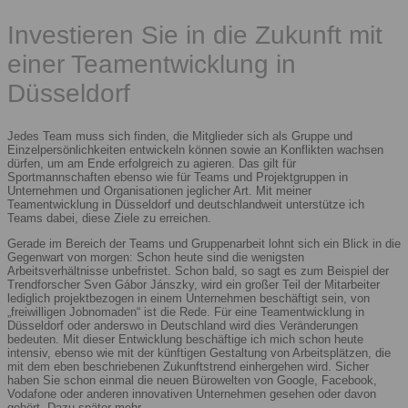
Investieren Sie in die Zukunft mit
einer Teamentwicklung in
Düsseldorf
Jedes Team muss sich finden, die Mitglieder sich als Gruppe und
Einzelpersönlichkeiten entwickeln können sowie an Konflikten wachsen
dürfen, um am Ende erfolgreich zu agieren. Das gilt für
Sportmannschaften ebenso wie für Teams und Projektgruppen in
Unternehmen und Organisationen jeglicher Art. Mit meiner
Teamentwicklung in Düsseldorf und deutschlandweit unterstütze ich
Teams dabei, diese Ziele zu erreichen.
Gerade im Bereich der Teams und Gruppenarbeit lohnt sich ein Blick in die
Gegenwart von morgen: Schon heute sind die wenigsten
Arbeitsverhältnisse unbefristet. Schon bald, so sagt es zum Beispiel der
Trendforscher Sven Gábor Jánszky, wird ein großer Teil der Mitarbeiter
lediglich projektbezogen in einem Unternehmen beschäftigt sein, von
„freiwilligen Jobnomaden“ ist die Rede. Für eine Teamentwicklung in
Düsseldorf oder anderswo in Deutschland wird dies Veränderungen
bedeuten. Mit dieser Entwicklung beschäftige ich mich schon heute
intensiv, ebenso wie mit der künftigen Gestaltung von Arbeitsplätzen, die
mit dem eben beschriebenen Zukunftstrend einhergehen wird. Sicher
haben Sie schon einmal die neuen Bürowelten von Google, Facebook,
Vodafone oder anderen innovativen Unternehmen gesehen oder davon
gehört. Dazu später mehr.