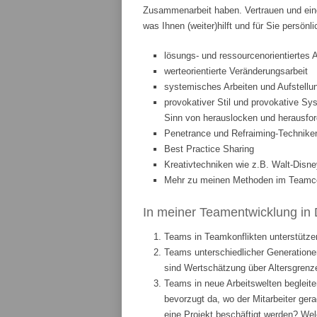
Zusammenarbeit haben. Vertrauen und eine
was Ihnen (weiter)hilft und für Sie persönl
lösungs- und ressourcenorientiertes 
werteorientierte Veränderungsarbeit
systemisches Arbeiten und Aufstellun
provokativer Stil und provokative Sys
Sinn von herauslocken und herausfor
Penetrance und Refraiming-Technike
Best Practice Sharing
Kreativtechniken wie z.B. Walt-Disne
Mehr zu meinen Methoden im Teamcoa
In meiner Teamentwicklung in 
Teams in Teamkonflikten unterstützen
Teams unterschiedlicher Generationen
sind Wertschätzung über Altersgrenze
Teams in neue Arbeitswelten begleite
bevorzugt da, wo der Mitarbeiter ge
eine Projekt beschäftigt werden? We