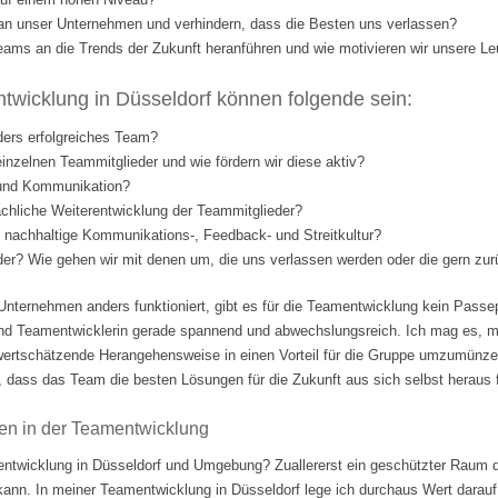
l an unser Unternehmen und verhindern, dass die Besten uns verlassen?
eams an die Trends der Zukunft heranführen und wie motivieren wir unsere Le
wicklung in Düsseldorf können folgende sein:
ders erfolgreiches Team?
einzelnen Teammitglieder und wie fördern wir diese aktiv?
 und Kommunikation?
fachliche Weiterentwicklung der Teammitglieder?
nd nachhaltige Kommunikations-, Feedback- und Streitkultur?
eder? Wie gehen wir mit denen um, die uns verlassen werden oder die gern 
Unternehmen anders funktioniert, gibt es für die Teamentwicklung kein Passep
nd Teamentwicklerin gerade spannend und abwechslungsreich. Ich mag es, m
ertschätzende Herangehensweise in einen Vorteil für die Gruppe umzumünzen.
 dass das Team die besten Lösungen für die Zukunft aus sich selbst heraus fi
en in der Teamentwicklung
ntwicklung in Düsseldorf und Umgebung? Zuallererst ein geschützter Raum d
 kann. In meiner Teamentwicklung in Düsseldorf lege ich durchaus Wert darauf