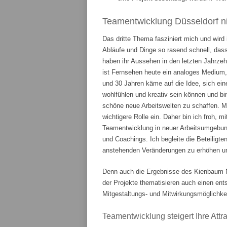
Teamentwicklung Düsseldorf ni
Das dritte Thema fasziniert mich und wird
Abläufe und Dinge so rasend schnell, das
haben ihr Aussehen in den letzten Jahrze
ist Fernsehen heute ein analoges Medium,
und 30 Jahren käme auf die Idee, sich ein
wohlfühlen und kreativ sein können und bi
schöne neue Arbeitswelten zu schaffen. 
wichtigere Rolle ein. Daher bin ich froh, m
Teamentwicklung in neuer Arbeitsumgebung
und Coachings. Ich begleite die Beteiligte
anstehenden Veränderungen zu erhöhen und
Denn auch die Ergebnisse des Kienbaum N
der Projekte thematisieren auch einen en
Mitgestaltungs- und Mitwirkungsmöglichkei
Teamentwicklung steigert Ihre Attrak