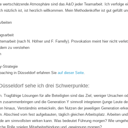
 wertschätzende Atmosphäre sind das A&O jeder Teamarbeit. Ich verfolge ei
ich nützlich ist, ist herzlich willkommen. Mein Methodenkoffer ist gut gefüllt 
Arbeiten
gsarbeit
temarbeit (nach N. Höfner und F. Farrelly). Provokation meint hier nicht verle
dern zu verstehen
n
y-Strategie
ching in Düsseldorf erfahren Sie
auf dieser Seite
.
Düsseldorf sehe ich drei Schwerpunkte:
. Tragfähige Lösungen für alle Beteiligten sind das Ziel, weniger Ursachen o
 zusammenbringen und die Generation Y sinnvoll integrieren (junge Leute de
n hinaus, Verständnis entwickeln, den Nutzen der jeweiligen Generation erk
n. Abschied vom fest aufgebauten, täglich gleichen Arbeitsplatz. Arbeiten 
rade am sinnvollsten wirken kann. Was bedeutet Führung morgen? Wie umgehen
lche Rolle spielen Mitarbeiterbindung und -gewinnung morgen?