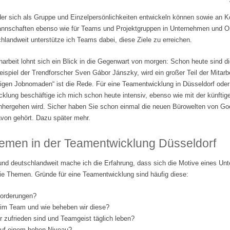
der sich als Gruppe und Einzelpersönlichkeiten entwickeln können sowie an 
tmannschaften ebenso wie für Teams und Projektgruppen in Unternehmen und Org
landweit unterstütze ich Teams dabei, diese Ziele zu erreichen.
beit lohnt sich ein Blick in die Gegenwart von morgen: Schon heute sind di
ispiel der Trendforscher Sven Gábor Jánszky, wird ein großer Teil der Mitarbe
lligen Jobnomaden“ ist die Rede. Für eine Teamentwicklung in Düsseldorf ode
klung beschäftige ich mich schon heute intensiv, ebenso wie mit der künftige
nhergehen wird. Sicher haben Sie schon einmal die neuen Bürowelten von Go
von gehört. Dazu später mehr.
emen in der Teamentwicklung Düsseldorf
und deutschlandweit mache ich die Erfahrung, dass sich die Motive eines Un
ie Themen. Gründe für eine Teamentwicklung sind häufig diese:
forderungen?
 im Team und wie beheben wir diese?
er zufrieden sind und Teamgeist täglich leben?
 auf einem hohen Niveau?