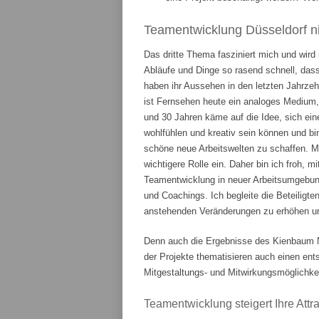
Teamentwicklung Düsseldorf ni
Das dritte Thema fasziniert mich und wird
Abläufe und Dinge so rasend schnell, das
haben ihr Aussehen in den letzten Jahrze
ist Fernsehen heute ein analoges Medium,
und 30 Jahren käme auf die Idee, sich ein
wohlfühlen und kreativ sein können und bi
schöne neue Arbeitswelten zu schaffen. 
wichtigere Rolle ein. Daher bin ich froh, m
Teamentwicklung in neuer Arbeitsumgebung
und Coachings. Ich begleite die Beteiligte
anstehenden Veränderungen zu erhöhen und
Denn auch die Ergebnisse des Kienbaum N
der Projekte thematisieren auch einen en
Mitgestaltungs- und Mitwirkungsmöglichkei
Teamentwicklung steigert Ihre Attrak