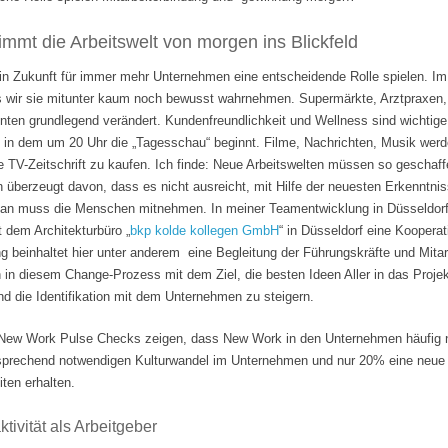
mmt die Arbeitswelt von morgen ins Blickfeld
 in Zukunft für immer mehr Unternehmen eine entscheidende Rolle spielen. Im
s wir sie mitunter kaum noch bewusst wahrnehmen. Supermärkte, Arztpraxen, B
hnten grundlegend verändert. Kundenfreundlichkeit und Wellness sind wichti
 in dem um 20 Uhr die „Tagesschau“ beginnt. Filme, Nachrichten, Musik wer
e TV-Zeitschrift zu kaufen. Ich finde: Neue Arbeitswelten müssen so geschaf
n überzeugt davon, dass es nicht ausreicht, mit Hilfe der neuesten Erkenntni
Man muss die Menschen mitnehmen. In meiner Teamentwicklung in Düsseldorf
it dem Architekturbüro „
bkp kolde kollegen GmbH
“ in Düsseldorf eine Koopera
 beinhaltet hier unter anderem eine Begleitung der Führungskräfte und Mita
n in diesem Change-Prozess mit dem Ziel, die besten Ideen Aller in das Projek
 die Identifikation mit dem Unternehmen zu steigern.
ew Work Pulse Checks zeigen, dass New Work in den Unternehmen häufig nu
tsprechend notwendigen Kulturwandel im Unternehmen und nur 20% eine neue F
ten erhalten.
tivität als Arbeitgeber