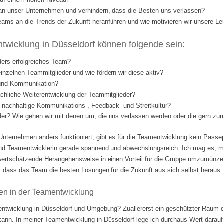
l an unser Unternehmen und verhindern, dass die Besten uns verlassen?
eams an die Trends der Zukunft heranführen und wie motivieren wir unsere Le
wicklung in Düsseldorf können folgende sein:
ders erfolgreiches Team?
einzelnen Teammitglieder und wie fördern wir diese aktiv?
 und Kommunikation?
fachliche Weiterentwicklung der Teammitglieder?
nd nachhaltige Kommunikations-, Feedback- und Streitkultur?
eder? Wie gehen wir mit denen um, die uns verlassen werden oder die gern 
Unternehmen anders funktioniert, gibt es für die Teamentwicklung kein Passep
nd Teamentwicklerin gerade spannend und abwechslungsreich. Ich mag es, m
ertschätzende Herangehensweise in einen Vorteil für die Gruppe umzumünzen.
 dass das Team die besten Lösungen für die Zukunft aus sich selbst heraus fi
en in der Teamentwicklung
ntwicklung in Düsseldorf und Umgebung? Zuallererst ein geschützter Raum d
 kann. In meiner Teamentwicklung in Düsseldorf lege ich durchaus Wert darauf