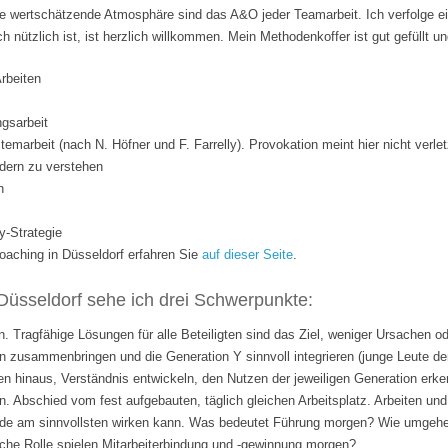
 wertschätzende Atmosphäre sind das A&O jeder Teamarbeit. Ich verfolge ei
ich nützlich ist, ist herzlich willkommen. Mein Methodenkoffer ist gut gefüllt 
Arbeiten
gsarbeit
temarbeit (nach N. Höfner und F. Farrelly). Provokation meint hier nicht verle
dern zu verstehen
n
y-Strategie
ching in Düsseldorf erfahren Sie
auf dieser Seite
.
Düsseldorf sehe ich drei Schwerpunkte:
. Tragfähige Lösungen für alle Beteiligten sind das Ziel, weniger Ursachen o
 zusammenbringen und die Generation Y sinnvoll integrieren (junge Leute de
n hinaus, Verständnis entwickeln, den Nutzen der jeweiligen Generation erk
n. Abschied vom fest aufgebauten, täglich gleichen Arbeitsplatz. Arbeiten 
rade am sinnvollsten wirken kann. Was bedeutet Führung morgen? Wie umgehen
lche Rolle spielen Mitarbeiterbindung und -gewinnung morgen?