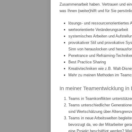
Zusammenarbeit haben. Vertrauen und eine
was Ihnen (weiter)hilft und für Sie persönl
lösungs- und ressourcenorientiertes 
werteorientierte Veränderungsarbeit
systemisches Arbeiten und Aufstellun
provokativer Stil und provokative Sys
Sinn von herauslocken und herausfor
Penetrance und Refraiming-Technike
Best Practice Sharing
Kreativtechniken wie z.B. Walt-Disne
Mehr zu meinen Methoden im Teamcoa
In meiner Teamentwicklung in 
Teams in Teamkonflikten unterstützen
Teams unterschiedlicher Generationen
sind Wertschätzung über Altersgrenze
Teams in neue Arbeitswelten begleite
bevorzugt da, wo der Mitarbeiter ge
eine Projekt beschäftigt werden? We