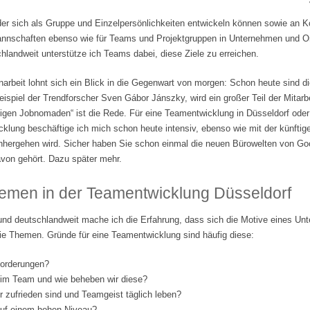
der sich als Gruppe und Einzelpersönlichkeiten entwickeln können sowie an 
tmannschaften ebenso wie für Teams und Projektgruppen in Unternehmen und Org
landweit unterstütze ich Teams dabei, diese Ziele zu erreichen.
beit lohnt sich ein Blick in die Gegenwart von morgen: Schon heute sind di
ispiel der Trendforscher Sven Gábor Jánszky, wird ein großer Teil der Mitarbe
lligen Jobnomaden“ ist die Rede. Für eine Teamentwicklung in Düsseldorf ode
klung beschäftige ich mich schon heute intensiv, ebenso wie mit der künftige
nhergehen wird. Sicher haben Sie schon einmal die neuen Bürowelten von Go
von gehört. Dazu später mehr.
emen in der Teamentwicklung Düsseldorf
und deutschlandweit mache ich die Erfahrung, dass sich die Motive eines Un
ie Themen. Gründe für eine Teamentwicklung sind häufig diese:
forderungen?
 im Team und wie beheben wir diese?
er zufrieden sind und Teamgeist täglich leben?
 auf einem hohen Niveau?