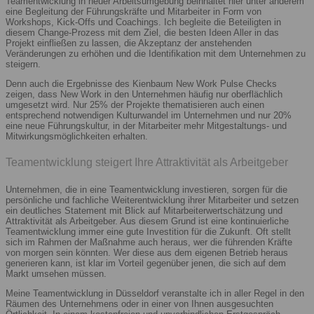
Teamentwicklung in neuer Arbeitsumgebung beinhaltet hier unter anderem
eine Begleitung der Führungskräfte und Mitarbeiter in Form von
Workshops, Kick-Offs und Coachings. Ich begleite die Beteiligten in
diesem Change-Prozess mit dem Ziel, die besten Ideen Aller in das
Projekt einfließen zu lassen, die Akzeptanz der anstehenden
Veränderungen zu erhöhen und die Identifikation mit dem Unternehmen zu
steigern.
Denn auch die Ergebnisse des Kienbaum New Work Pulse Checks
zeigen, dass New Work in den Unternehmen häufig nur oberflächlich
umgesetzt wird. Nur 25% der Projekte thematisieren auch einen
entsprechend notwendigen Kulturwandel im Unternehmen und nur 20%
eine neue Führungskultur, in der Mitarbeiter mehr Mitgestaltungs- und
Mitwirkungsmöglichkeiten erhalten.
Teamentwicklung steigert Ihre Attraktivität als Arbeitgeber
Unternehmen, die in eine Teamentwicklung investieren, sorgen für die
persönliche und fachliche Weiterentwicklung ihrer Mitarbeiter und setzen
ein deutliches Statement mit Blick auf Mitarbeiterwertschätzung und
Attraktivität als Arbeitgeber. Aus diesem Grund ist eine kontinuierliche
Teamentwicklung immer eine gute Investition für die Zukunft. Oft stellt
sich im Rahmen der Maßnahme auch heraus, wer die führenden Kräfte
von morgen sein könnten. Wer diese aus dem eigenen Betrieb heraus
generieren kann, ist klar im Vorteil gegenüber jenen, die sich auf dem
Markt umsehen müssen.
Meine Teamentwicklung in Düsseldorf veranstalte ich in aller Regel in den
Räumen des Unternehmens oder in einer von Ihnen ausgesuchten