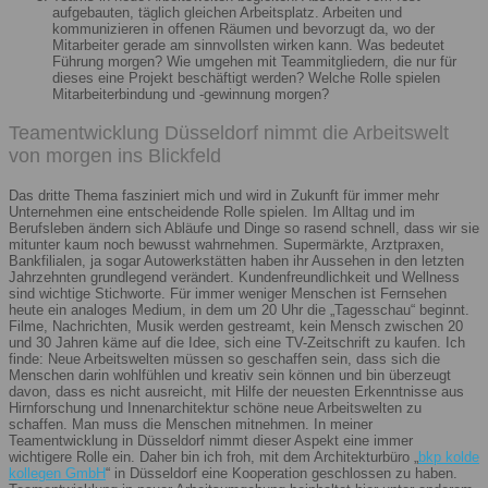
aufgebauten, täglich gleichen Arbeitsplatz. Arbeiten und
kommunizieren in offenen Räumen und bevorzugt da, wo der
Mitarbeiter gerade am sinnvollsten wirken kann. Was bedeutet
Führung morgen? Wie umgehen mit Teammitgliedern, die nur für
dieses eine Projekt beschäftigt werden? Welche Rolle spielen
Mitarbeiterbindung und -gewinnung morgen?
Teamentwicklung Düsseldorf nimmt die Arbeitswelt
von morgen ins Blickfeld
Das dritte Thema fasziniert mich und wird in Zukunft für immer mehr
Unternehmen eine entscheidende Rolle spielen. Im Alltag und im
Berufsleben ändern sich Abläufe und Dinge so rasend schnell, dass wir sie
mitunter kaum noch bewusst wahrnehmen. Supermärkte, Arztpraxen,
Bankfilialen, ja sogar Autowerkstätten haben ihr Aussehen in den letzten
Jahrzehnten grundlegend verändert. Kundenfreundlichkeit und Wellness
sind wichtige Stichworte. Für immer weniger Menschen ist Fernsehen
heute ein analoges Medium, in dem um 20 Uhr die „Tagesschau“ beginnt.
Filme, Nachrichten, Musik werden gestreamt, kein Mensch zwischen 20
und 30 Jahren käme auf die Idee, sich eine TV-Zeitschrift zu kaufen. Ich
finde: Neue Arbeitswelten müssen so geschaffen sein, dass sich die
Menschen darin wohlfühlen und kreativ sein können und bin überzeugt
davon, dass es nicht ausreicht, mit Hilfe der neuesten Erkenntnisse aus
Hirnforschung und Innenarchitektur schöne neue Arbeitswelten zu
schaffen. Man muss die Menschen mitnehmen. In meiner
Teamentwicklung in Düsseldorf nimmt dieser Aspekt eine immer
wichtigere Rolle ein. Daher bin ich froh, mit dem Architekturbüro „
bkp kolde
kollegen GmbH
“ in Düsseldorf eine Kooperation geschlossen zu haben.