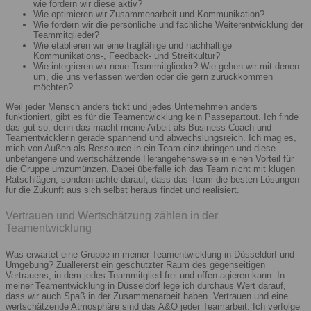
wie fördern wir diese aktiv?
Wie optimieren wir Zusammenarbeit und Kommunikation?
Wie fördern wir die persönliche und fachliche Weiterentwicklung der
Teammitglieder?
Wie etablieren wir eine tragfähige und nachhaltige
Kommunikations-, Feedback- und Streitkultur?
Wie integrieren wir neue Teammitglieder? Wie gehen wir mit denen
um, die uns verlassen werden oder die gern zurückkommen
möchten?
Weil jeder Mensch anders tickt und jedes Unternehmen anders
funktioniert, gibt es für die Teamentwicklung kein Passepartout. Ich finde
das gut so, denn das macht meine Arbeit als Business Coach und
Teamentwicklerin gerade spannend und abwechslungsreich. Ich mag es,
mich von Außen als Ressource in ein Team einzubringen und diese
unbefangene und wertschätzende Herangehensweise in einen Vorteil für
die Gruppe umzumünzen. Dabei überfalle ich das Team nicht mit klugen
Ratschlägen, sondern achte darauf, dass das Team die besten Lösungen
für die Zukunft aus sich selbst heraus findet und realisiert.
Vertrauen und Wertschätzung zählen in der
Teamentwicklung
Was erwartet eine Gruppe in meiner Teamentwicklung in Düsseldorf und
Umgebung? Zuallererst ein geschützter Raum des gegenseitigen
Vertrauens, in dem jedes Teammitglied frei und offen agieren kann. In
meiner Teamentwicklung in Düsseldorf lege ich durchaus Wert darauf,
dass wir auch Spaß in der Zusammenarbeit haben. Vertrauen und eine
wertschätzende Atmosphäre sind das A&O jeder Teamarbeit. Ich verfolge