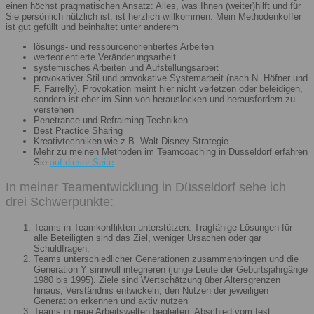
einen höchst pragmatischen Ansatz: Alles, was Ihnen (weiter)hilft und für
Sie persönlich nützlich ist, ist herzlich willkommen. Mein Methodenkoffer
ist gut gefüllt und beinhaltet unter anderem
lösungs- und ressourcenorientiertes Arbeiten
werteorientierte Veränderungsarbeit
systemisches Arbeiten und Aufstellungsarbeit
provokativer Stil und provokative Systemarbeit (nach N. Höfner und
F. Farrelly). Provokation meint hier nicht verletzen oder beleidigen,
sondern ist eher im Sinn von herauslocken und herausfordern zu
verstehen
Penetrance und Refraiming-Techniken
Best Practice Sharing
Kreativtechniken wie z.B. Walt-Disney-Strategie
Mehr zu meinen Methoden im Teamcoaching in Düsseldorf erfahren
Sie
auf dieser Seite
.
In meiner Teamentwicklung in Düsseldorf sehe ich
drei Schwerpunkte:
Teams in Teamkonflikten unterstützen. Tragfähige Lösungen für
alle Beteiligten sind das Ziel, weniger Ursachen oder gar
Schuldfragen.
Teams unterschiedlicher Generationen zusammenbringen und die
Generation Y sinnvoll integrieren (junge Leute der Geburtsjahrgänge
1980 bis 1995). Ziele sind Wertschätzung über Altersgrenzen
hinaus, Verständnis entwickeln, den Nutzen der jeweiligen
Generation erkennen und aktiv nutzen
Teams in neue Arbeitswelten begleiten. Abschied vom fest