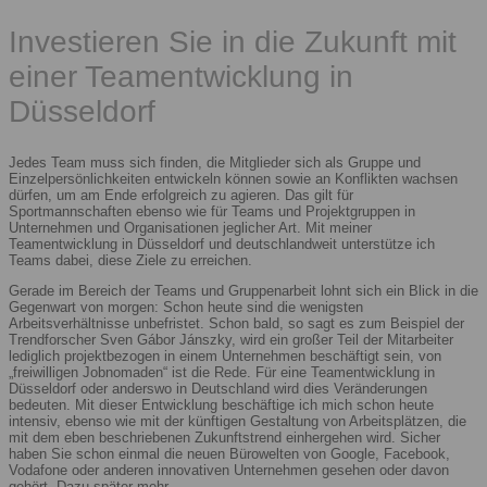
Investieren Sie in die Zukunft mit
einer Teamentwicklung in
Düsseldorf
Jedes Team muss sich finden, die Mitglieder sich als Gruppe und
Einzelpersönlichkeiten entwickeln können sowie an Konflikten wachsen
dürfen, um am Ende erfolgreich zu agieren. Das gilt für
Sportmannschaften ebenso wie für Teams und Projektgruppen in
Unternehmen und Organisationen jeglicher Art. Mit meiner
Teamentwicklung in Düsseldorf und deutschlandweit unterstütze ich
Teams dabei, diese Ziele zu erreichen.
Gerade im Bereich der Teams und Gruppenarbeit lohnt sich ein Blick in die
Gegenwart von morgen: Schon heute sind die wenigsten
Arbeitsverhältnisse unbefristet. Schon bald, so sagt es zum Beispiel der
Trendforscher Sven Gábor Jánszky, wird ein großer Teil der Mitarbeiter
lediglich projektbezogen in einem Unternehmen beschäftigt sein, von
„freiwilligen Jobnomaden“ ist die Rede. Für eine Teamentwicklung in
Düsseldorf oder anderswo in Deutschland wird dies Veränderungen
bedeuten. Mit dieser Entwicklung beschäftige ich mich schon heute
intensiv, ebenso wie mit der künftigen Gestaltung von Arbeitsplätzen, die
mit dem eben beschriebenen Zukunftstrend einhergehen wird. Sicher
haben Sie schon einmal die neuen Bürowelten von Google, Facebook,
Vodafone oder anderen innovativen Unternehmen gesehen oder davon
gehört. Dazu später mehr.