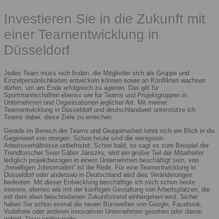
Investieren Sie in die Zukunft mit
einer Teamentwicklung in
Düsseldorf
Jedes Team muss sich finden, die Mitglieder sich als Gruppe und
Einzelpersönlichkeiten entwickeln können sowie an Konflikten wachsen
dürfen, um am Ende erfolgreich zu agieren. Das gilt für
Sportmannschaften ebenso wie für Teams und Projektgruppen in
Unternehmen und Organisationen jeglicher Art. Mit meiner
Teamentwicklung in Düsseldorf und deutschlandweit unterstütze ich
Teams dabei, diese Ziele zu erreichen.
Gerade im Bereich der Teams und Gruppenarbeit lohnt sich ein Blick in die
Gegenwart von morgen: Schon heute sind die wenigsten
Arbeitsverhältnisse unbefristet. Schon bald, so sagt es zum Beispiel der
Trendforscher Sven Gábor Jánszky, wird ein großer Teil der Mitarbeiter
lediglich projektbezogen in einem Unternehmen beschäftigt sein, von
„freiwilligen Jobnomaden“ ist die Rede. Für eine Teamentwicklung in
Düsseldorf oder anderswo in Deutschland wird dies Veränderungen
bedeuten. Mit dieser Entwicklung beschäftige ich mich schon heute
intensiv, ebenso wie mit der künftigen Gestaltung von Arbeitsplätzen, die
mit dem eben beschriebenen Zukunftstrend einhergehen wird. Sicher
haben Sie schon einmal die neuen Bürowelten von Google, Facebook,
Vodafone oder anderen innovativen Unternehmen gesehen oder davon
gehört. Dazu später mehr.