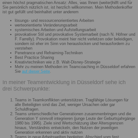
einen höchst pragmatischen Ansatz: Alles, was Ihnen (weiter)hilft und für
Sie persönlich nützlich ist, ist herzlich willkommen. Mein Methodenkoffer
ist gut gefüllt und beinhaltet unter anderem
lösungs- und ressourcenorientiertes Arbeiten
werteorientierte Veränderungsarbeit
systemisches Arbeiten und Aufstellungsarbeit
provokativer Stil und provokative Systemarbeit (nach N. Höfner und
F. Farrelly). Provokation meint hier nicht verletzen oder beleidigen,
sondern ist eher im Sinn von herauslocken und herausfordern zu
verstehen
Penetrance und Refraiming-Techniken
Best Practice Sharing
Kreativtechniken wie z.B. Walt-Disney-Strategie
Mehr zu meinen Methoden im Teamcoaching in Düsseldorf erfahren
Sie
auf dieser Seite
.
In meiner Teamentwicklung in Düsseldorf sehe ich
drei Schwerpunkte:
Teams in Teamkonflikten unterstützen. Tragfähige Lösungen für
alle Beteiligten sind das Ziel, weniger Ursachen oder gar
Schuldfragen.
Teams unterschiedlicher Generationen zusammenbringen und die
Generation Y sinnvoll integrieren (junge Leute der Geburtsjahrgänge
1980 bis 1995). Ziele sind Wertschätzung über Altersgrenzen
hinaus, Verständnis entwickeln, den Nutzen der jeweiligen
Generation erkennen und aktiv nutzen
Teams in neue Arbeitswelten begleiten. Abschied vom fest