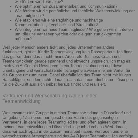
wie fördern wir diese aktiv?
Wie optimieren wir Zusammenarbeit und Kommunikation?
Wie fördern wir die persönliche und fachliche Weiterentwicklung der
Teammitglieder?
Wie etablieren wir eine tragfähige und nachhaltige
Kommunikations-, Feedback- und Streitkultur?
Wie integrieren wir neue Teammitglieder? Wie gehen wir mit denen
um, die uns verlassen werden oder die gern zurückkommen
möchten?
Weil jeder Mensch anders tickt und jedes Unternehmen anders
funktioniert, gibt es für die Teamentwicklung kein Passepartout. Ich finde
das gut so, denn das macht meine Arbeit als Business Coach und
Teamentwicklerin gerade spannend und abwechslungsreich. Ich mag es,
mich von Außen als Ressource in ein Team einzubringen und diese
unbefangene und wertschätzende Herangehensweise in einen Vorteil für
die Gruppe umzumünzen. Dabei überfalle ich das Team nicht mit klugen
Ratschlägen, sondern achte darauf, dass das Team die besten Lösungen
für die Zukunft aus sich selbst heraus findet und realisiert.
Vertrauen und Wertschätzung zählen in der
Teamentwicklung
Was erwartet eine Gruppe in meiner Teamentwicklung in Düsseldorf und
Umgebung? Zuallererst ein geschützter Raum des gegenseitigen
Vertrauens, in dem jedes Teammitglied frei und offen agieren kann. In
meiner Teamentwicklung in Düsseldorf lege ich durchaus Wert darauf,
dass wir auch Spaß in der Zusammenarbeit haben. Vertrauen und eine
wertschätzende Atmosphäre sind das A&O jeder Teamarbeit. Ich verfolge