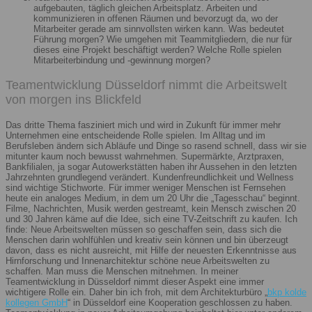
aufgebauten, täglich gleichen Arbeitsplatz. Arbeiten und
kommunizieren in offenen Räumen und bevorzugt da, wo der
Mitarbeiter gerade am sinnvollsten wirken kann. Was bedeutet
Führung morgen? Wie umgehen mit Teammitgliedern, die nur für
dieses eine Projekt beschäftigt werden? Welche Rolle spielen
Mitarbeiterbindung und -gewinnung morgen?
Teamentwicklung Düsseldorf nimmt die Arbeitswelt
von morgen ins Blickfeld
Das dritte Thema fasziniert mich und wird in Zukunft für immer mehr
Unternehmen eine entscheidende Rolle spielen. Im Alltag und im
Berufsleben ändern sich Abläufe und Dinge so rasend schnell, dass wir sie
mitunter kaum noch bewusst wahrnehmen. Supermärkte, Arztpraxen,
Bankfilialen, ja sogar Autowerkstätten haben ihr Aussehen in den letzten
Jahrzehnten grundlegend verändert. Kundenfreundlichkeit und Wellness
sind wichtige Stichworte. Für immer weniger Menschen ist Fernsehen
heute ein analoges Medium, in dem um 20 Uhr die „Tagesschau“ beginnt.
Filme, Nachrichten, Musik werden gestreamt, kein Mensch zwischen 20
und 30 Jahren käme auf die Idee, sich eine TV-Zeitschrift zu kaufen. Ich
finde: Neue Arbeitswelten müssen so geschaffen sein, dass sich die
Menschen darin wohlfühlen und kreativ sein können und bin überzeugt
davon, dass es nicht ausreicht, mit Hilfe der neuesten Erkenntnisse aus
Hirnforschung und Innenarchitektur schöne neue Arbeitswelten zu
schaffen. Man muss die Menschen mitnehmen. In meiner
Teamentwicklung in Düsseldorf nimmt dieser Aspekt eine immer
wichtigere Rolle ein. Daher bin ich froh, mit dem Architekturbüro „
bkp kolde
kollegen GmbH
“ in Düsseldorf eine Kooperation geschlossen zu haben.