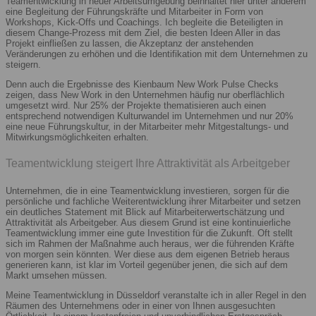
Teamentwicklung in neuer Arbeitsumgebung beinhaltet hier unter anderem
eine Begleitung der Führungskräfte und Mitarbeiter in Form von
Workshops, Kick-Offs und Coachings. Ich begleite die Beteiligten in
diesem Change-Prozess mit dem Ziel, die besten Ideen Aller in das
Projekt einfließen zu lassen, die Akzeptanz der anstehenden
Veränderungen zu erhöhen und die Identifikation mit dem Unternehmen zu
steigern.
Denn auch die Ergebnisse des Kienbaum New Work Pulse Checks
zeigen, dass New Work in den Unternehmen häufig nur oberflächlich
umgesetzt wird. Nur 25% der Projekte thematisieren auch einen
entsprechend notwendigen Kulturwandel im Unternehmen und nur 20%
eine neue Führungskultur, in der Mitarbeiter mehr Mitgestaltungs- und
Mitwirkungsmöglichkeiten erhalten.
Teamentwicklung steigert Ihre Attraktivität als Arbeitgeber
Unternehmen, die in eine Teamentwicklung investieren, sorgen für die
persönliche und fachliche Weiterentwicklung ihrer Mitarbeiter und setzen
ein deutliches Statement mit Blick auf Mitarbeiterwertschätzung und
Attraktivität als Arbeitgeber. Aus diesem Grund ist eine kontinuierliche
Teamentwicklung immer eine gute Investition für die Zukunft. Oft stellt
sich im Rahmen der Maßnahme auch heraus, wer die führenden Kräfte
von morgen sein könnten. Wer diese aus dem eigenen Betrieb heraus
generieren kann, ist klar im Vorteil gegenüber jenen, die sich auf dem
Markt umsehen müssen.
Meine Teamentwicklung in Düsseldorf veranstalte ich in aller Regel in den
Räumen des Unternehmens oder in einer von Ihnen ausgesuchten