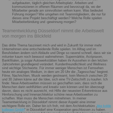
aufgebauten, täglich gleichen Arbeitsplatz. Arbeiten und
kommunizieren in offenen Räumen und bevorzugt da, wo der
Mitarbeiter gerade am sinnvollsten wirken kann. Was bedeutet
Führung morgen? Wie umgehen mit Teammitgliedern, die nur für
dieses eine Projekt beschäftigt werden? Welche Rolle spielen
Mitarbeiterbindung und -gewinnung morgen?
Teamentwicklung Düsseldorf nimmt die Arbeitswelt
von morgen ins Blickfeld
Das dritte Thema fasziniert mich und wird in Zukunft für immer mehr
Unternehmen eine entscheidende Rolle spielen. Im Alltag und im
Berufsleben ändern sich Abläufe und Dinge so rasend schnell, dass wir sie
mitunter kaum noch bewusst wahrnehmen. Supermärkte, Arztpraxen,
Bankfilialen, ja sogar Autowerkstätten haben ihr Aussehen in den letzten
Jahrzehnten grundlegend verändert. Kundenfreundlichkeit und Wellness
sind wichtige Stichworte. Für immer weniger Menschen ist Fernsehen
heute ein analoges Medium, in dem um 20 Uhr die „Tagesschau“ beginnt.
Filme, Nachrichten, Musik werden gestreamt, kein Mensch zwischen 20
und 30 Jahren käme auf die Idee, sich eine TV-Zeitschrift zu kaufen. Ich
finde: Neue Arbeitswelten müssen so geschaffen sein, dass sich die
Menschen darin wohlfühlen und kreativ sein können und bin überzeugt
davon, dass es nicht ausreicht, mit Hilfe der neuesten Erkenntnisse aus
Hirnforschung und Innenarchitektur schöne neue Arbeitswelten zu
schaffen. Man muss die Menschen mitnehmen. In meiner
Teamentwicklung in Düsseldorf nimmt dieser Aspekt eine immer
wichtigere Rolle ein. Daher bin ich froh, mit dem Architekturbüro „
bkp kolde
kollegen GmbH
“ in Düsseldorf eine Kooperation geschlossen zu haben.