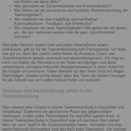
wie fördern wir diese aktiv?
Wie optimieren wir Zusammenarbeit und Kommunikation?
Wie fördern wir die persönliche und fachliche Weiterentwicklung der
Teammitglieder?
Wie etablieren wir eine tragfähige und nachhaltige
Kommunikations-, Feedback- und Streitkultur?
Wie integrieren wir neue Teammitglieder? Wie gehen wir mit denen
um, die uns verlassen werden oder die gern zurückkommen
möchten?
Weil jeder Mensch anders tickt und jedes Unternehmen anders
funktioniert, gibt es für die Teamentwicklung kein Passepartout. Ich finde
das gut so, denn das macht meine Arbeit als Business Coach und
Teamentwicklerin gerade spannend und abwechslungsreich. Ich mag es,
mich von Außen als Ressource in ein Team einzubringen und diese
unbefangene und wertschätzende Herangehensweise in einen Vorteil für
die Gruppe umzumünzen. Dabei überfalle ich das Team nicht mit klugen
Ratschlägen, sondern achte darauf, dass das Team die besten Lösungen
für die Zukunft aus sich selbst heraus findet und realisiert.
Vertrauen und Wertschätzung zählen in der
Teamentwicklung
Was erwartet eine Gruppe in meiner Teamentwicklung in Düsseldorf und
Umgebung? Zuallererst ein geschützter Raum des gegenseitigen
Vertrauens, in dem jedes Teammitglied frei und offen agieren kann. In
meiner Teamentwicklung in Düsseldorf lege ich durchaus Wert darauf,
dass wir auch Spaß in der Zusammenarbeit haben. Vertrauen und eine
wertschätzende Atmosphäre sind das A&O jeder Teamarbeit. Ich verfolge