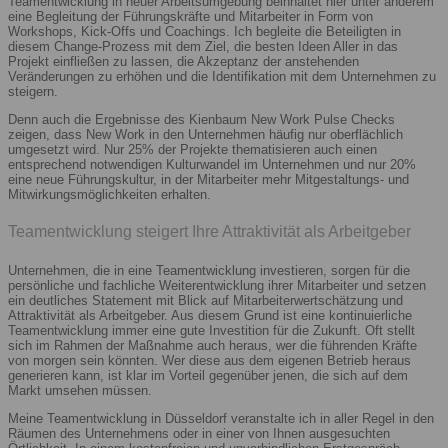
Teamentwicklung in neuer Arbeitsumgebung beinhaltet hier unter anderem
eine Begleitung der Führungskräfte und Mitarbeiter in Form von
Workshops, Kick-Offs und Coachings. Ich begleite die Beteiligten in
diesem Change-Prozess mit dem Ziel, die besten Ideen Aller in das
Projekt einfließen zu lassen, die Akzeptanz der anstehenden
Veränderungen zu erhöhen und die Identifikation mit dem Unternehmen zu
steigern.
Denn auch die Ergebnisse des Kienbaum New Work Pulse Checks
zeigen, dass New Work in den Unternehmen häufig nur oberflächlich
umgesetzt wird. Nur 25% der Projekte thematisieren auch einen
entsprechend notwendigen Kulturwandel im Unternehmen und nur 20%
eine neue Führungskultur, in der Mitarbeiter mehr Mitgestaltungs- und
Mitwirkungsmöglichkeiten erhalten.
Teamentwicklung steigert Ihre Attraktivität als Arbeitgeber
Unternehmen, die in eine Teamentwicklung investieren, sorgen für die
persönliche und fachliche Weiterentwicklung ihrer Mitarbeiter und setzen
ein deutliches Statement mit Blick auf Mitarbeiterwertschätzung und
Attraktivität als Arbeitgeber. Aus diesem Grund ist eine kontinuierliche
Teamentwicklung immer eine gute Investition für die Zukunft. Oft stellt
sich im Rahmen der Maßnahme auch heraus, wer die führenden Kräfte
von morgen sein könnten. Wer diese aus dem eigenen Betrieb heraus
generieren kann, ist klar im Vorteil gegenüber jenen, die sich auf dem
Markt umsehen müssen.
Meine Teamentwicklung in Düsseldorf veranstalte ich in aller Regel in den
Räumen des Unternehmens oder in einer von Ihnen ausgesuchten