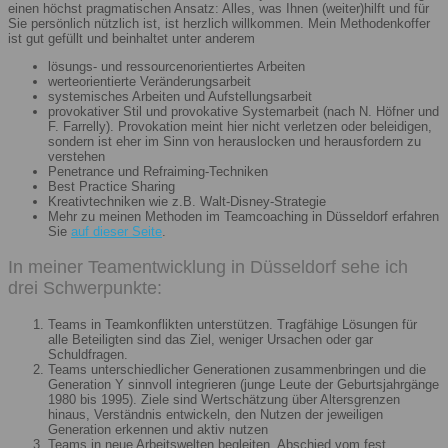
einen höchst pragmatischen Ansatz: Alles, was Ihnen (weiter)hilft und für
Sie persönlich nützlich ist, ist herzlich willkommen. Mein Methodenkoffer
ist gut gefüllt und beinhaltet unter anderem
lösungs- und ressourcenorientiertes Arbeiten
werteorientierte Veränderungsarbeit
systemisches Arbeiten und Aufstellungsarbeit
provokativer Stil und provokative Systemarbeit (nach N. Höfner und
F. Farrelly). Provokation meint hier nicht verletzen oder beleidigen,
sondern ist eher im Sinn von herauslocken und herausfordern zu
verstehen
Penetrance und Refraiming-Techniken
Best Practice Sharing
Kreativtechniken wie z.B. Walt-Disney-Strategie
Mehr zu meinen Methoden im Teamcoaching in Düsseldorf erfahren
Sie
auf dieser Seite
.
In meiner Teamentwicklung in Düsseldorf sehe ich
drei Schwerpunkte:
Teams in Teamkonflikten unterstützen. Tragfähige Lösungen für
alle Beteiligten sind das Ziel, weniger Ursachen oder gar
Schuldfragen.
Teams unterschiedlicher Generationen zusammenbringen und die
Generation Y sinnvoll integrieren (junge Leute der Geburtsjahrgänge
1980 bis 1995). Ziele sind Wertschätzung über Altersgrenzen
hinaus, Verständnis entwickeln, den Nutzen der jeweiligen
Generation erkennen und aktiv nutzen
Teams in neue Arbeitswelten begleiten. Abschied vom fest