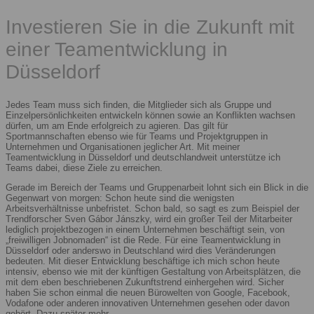
Investieren Sie in die Zukunft mit
einer Teamentwicklung in
Düsseldorf
Jedes Team muss sich finden, die Mitglieder sich als Gruppe und
Einzelpersönlichkeiten entwickeln können sowie an Konflikten wachsen
dürfen, um am Ende erfolgreich zu agieren. Das gilt für
Sportmannschaften ebenso wie für Teams und Projektgruppen in
Unternehmen und Organisationen jeglicher Art. Mit meiner
Teamentwicklung in Düsseldorf und deutschlandweit unterstütze ich
Teams dabei, diese Ziele zu erreichen.
Gerade im Bereich der Teams und Gruppenarbeit lohnt sich ein Blick in die
Gegenwart von morgen: Schon heute sind die wenigsten
Arbeitsverhältnisse unbefristet. Schon bald, so sagt es zum Beispiel der
Trendforscher Sven Gábor Jánszky, wird ein großer Teil der Mitarbeiter
lediglich projektbezogen in einem Unternehmen beschäftigt sein, von
„freiwilligen Jobnomaden“ ist die Rede. Für eine Teamentwicklung in
Düsseldorf oder anderswo in Deutschland wird dies Veränderungen
bedeuten. Mit dieser Entwicklung beschäftige ich mich schon heute
intensiv, ebenso wie mit der künftigen Gestaltung von Arbeitsplätzen, die
mit dem eben beschriebenen Zukunftstrend einhergehen wird. Sicher
haben Sie schon einmal die neuen Bürowelten von Google, Facebook,
Vodafone oder anderen innovativen Unternehmen gesehen oder davon
gehört. Dazu später mehr.