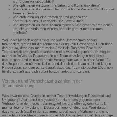
wie fördern wir diese aktiv?
Wie optimieren wir Zusammenarbeit und Kommunikation?
Wie fördern wir die persönliche und fachliche Weiterentwicklung der
Teammitglieder?
Wie etablieren wir eine tragfähige und nachhaltige
Kommunikations-, Feedback- und Streitkultur?
Wie integrieren wir neue Teammitglieder? Wie gehen wir mit denen
um, die uns verlassen werden oder die gern zurückkommen
möchten?
Weil jeder Mensch anders tickt und jedes Unternehmen anders
funktioniert, gibt es für die Teamentwicklung kein Passepartout. Ich finde
das gut so, denn das macht meine Arbeit als Business Coach und
Teamentwicklerin gerade spannend und abwechslungsreich. Ich mag es,
mich von Außen als Ressource in ein Team einzubringen und diese
unbefangene und wertschätzende Herangehensweise in einen Vorteil für
die Gruppe umzumünzen. Dabei überfalle ich das Team nicht mit klugen
Ratschlägen, sondern achte darauf, dass das Team die besten Lösungen
für die Zukunft aus sich selbst heraus findet und realisiert.
Vertrauen und Wertschätzung zählen in der
Teamentwicklung
Was erwartet eine Gruppe in meiner Teamentwicklung in Düsseldorf und
Umgebung? Zuallererst ein geschützter Raum des gegenseitigen
Vertrauens, in dem jedes Teammitglied frei und offen agieren kann. In
meiner Teamentwicklung in Düsseldorf lege ich durchaus Wert darauf,
dass wir auch Spaß in der Zusammenarbeit haben. Vertrauen und eine
wertschätzende Atmosphäre sind das A&O jeder Teamarbeit. Ich verfolge