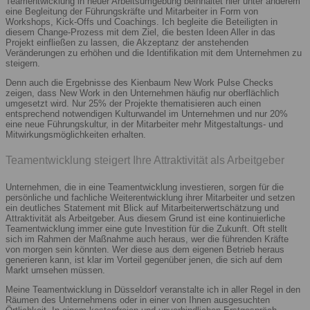
Teamentwicklung in neuer Arbeitsumgebung beinhaltet hier unter anderem
eine Begleitung der Führungskräfte und Mitarbeiter in Form von
Workshops, Kick-Offs und Coachings. Ich begleite die Beteiligten in
diesem Change-Prozess mit dem Ziel, die besten Ideen Aller in das
Projekt einfließen zu lassen, die Akzeptanz der anstehenden
Veränderungen zu erhöhen und die Identifikation mit dem Unternehmen zu
steigern.
Denn auch die Ergebnisse des Kienbaum New Work Pulse Checks
zeigen, dass New Work in den Unternehmen häufig nur oberflächlich
umgesetzt wird. Nur 25% der Projekte thematisieren auch einen
entsprechend notwendigen Kulturwandel im Unternehmen und nur 20%
eine neue Führungskultur, in der Mitarbeiter mehr Mitgestaltungs- und
Mitwirkungsmöglichkeiten erhalten.
Teamentwicklung steigert Ihre Attraktivität als Arbeitgeber
Unternehmen, die in eine Teamentwicklung investieren, sorgen für die
persönliche und fachliche Weiterentwicklung ihrer Mitarbeiter und setzen
ein deutliches Statement mit Blick auf Mitarbeiterwertschätzung und
Attraktivität als Arbeitgeber. Aus diesem Grund ist eine kontinuierliche
Teamentwicklung immer eine gute Investition für die Zukunft. Oft stellt
sich im Rahmen der Maßnahme auch heraus, wer die führenden Kräfte
von morgen sein könnten. Wer diese aus dem eigenen Betrieb heraus
generieren kann, ist klar im Vorteil gegenüber jenen, die sich auf dem
Markt umsehen müssen.
Meine Teamentwicklung in Düsseldorf veranstalte ich in aller Regel in den
Räumen des Unternehmens oder in einer von Ihnen ausgesuchten