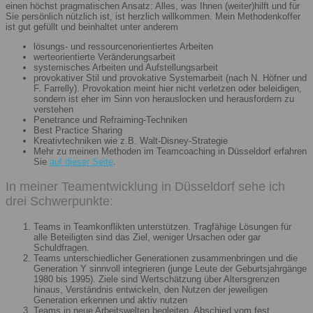
einen höchst pragmatischen Ansatz: Alles, was Ihnen (weiter)hilft und für
Sie persönlich nützlich ist, ist herzlich willkommen. Mein Methodenkoffer
ist gut gefüllt und beinhaltet unter anderem
lösungs- und ressourcenorientiertes Arbeiten
werteorientierte Veränderungsarbeit
systemisches Arbeiten und Aufstellungsarbeit
provokativer Stil und provokative Systemarbeit (nach N. Höfner und
F. Farrelly). Provokation meint hier nicht verletzen oder beleidigen,
sondern ist eher im Sinn von herauslocken und herausfordern zu
verstehen
Penetrance und Refraiming-Techniken
Best Practice Sharing
Kreativtechniken wie z.B. Walt-Disney-Strategie
Mehr zu meinen Methoden im Teamcoaching in Düsseldorf erfahren
Sie
auf dieser Seite
.
In meiner Teamentwicklung in Düsseldorf sehe ich
drei Schwerpunkte:
Teams in Teamkonflikten unterstützen. Tragfähige Lösungen für
alle Beteiligten sind das Ziel, weniger Ursachen oder gar
Schuldfragen.
Teams unterschiedlicher Generationen zusammenbringen und die
Generation Y sinnvoll integrieren (junge Leute der Geburtsjahrgänge
1980 bis 1995). Ziele sind Wertschätzung über Altersgrenzen
hinaus, Verständnis entwickeln, den Nutzen der jeweiligen
Generation erkennen und aktiv nutzen
Teams in neue Arbeitswelten begleiten. Abschied vom fest