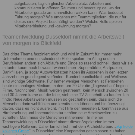
aufgebauten, täglich gleichen Arbeitsplatz. Arbeiten und
kommunizieren in offenen Räumen und bevorzugt da, wo der
Mitarbeiter gerade am sinnvollsten wirken kann. Was bedeutet
Führung morgen? Wie umgehen mit Teammitgliedern, die nur für
dieses eine Projekt beschäftigt werden? Welche Rolle spielen
Mitarbeiterbindung und -gewinnung morgen?
Teamentwicklung Düsseldorf nimmt die Arbeitswelt
von morgen ins Blickfeld
Das dritte Thema fasziniert mich und wird in Zukunft für immer mehr
Unternehmen eine entscheidende Rolle spielen. Im Alltag und im
Berufsleben ändern sich Abläufe und Dinge so rasend schnell, dass wir sie
mitunter kaum noch bewusst wahrnehmen. Supermärkte, Arztpraxen,
Bankfilialen, ja sogar Autowerkstätten haben ihr Aussehen in den letzten
Jahrzehnten grundlegend verändert. Kundenfreundlichkeit und Wellness
sind wichtige Stichworte. Für immer weniger Menschen ist Fernsehen
heute ein analoges Medium, in dem um 20 Uhr die „Tagesschau“ beginnt.
Filme, Nachrichten, Musik werden gestreamt, kein Mensch zwischen 20
und 30 Jahren käme auf die Idee, sich eine TV-Zeitschrift zu kaufen. Ich
finde: Neue Arbeitswelten müssen so geschaffen sein, dass sich die
Menschen darin wohlfühlen und kreativ sein können und bin überzeugt
davon, dass es nicht ausreicht, mit Hilfe der neuesten Erkenntnisse aus
Hirnforschung und Innenarchitektur schöne neue Arbeitswelten zu
schaffen. Man muss die Menschen mitnehmen. In meiner
Teamentwicklung in Düsseldorf nimmt dieser Aspekt eine immer
wichtigere Rolle ein. Daher bin ich froh, mit dem Architekturbüro „
bkp kolde
kollegen GmbH
“ in Düsseldorf eine Kooperation geschlossen zu haben.