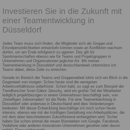
Investieren Sie in die Zukunft mit
einer Teamentwicklung in
Düsseldorf
Jedes Team muss sich finden, die Mitglieder sich als Gruppe und
Einzelpersönlichkeiten entwickeln können sowie an Konflikten wachsen
dürfen, um am Ende erfolgreich zu agieren. Das gilt für
Sportmannschaften ebenso wie für Teams und Projektgruppen in
Unternehmen und Organisationen jeglicher Art. Mit meiner
Teamentwicklung in Düsseldorf und deutschlandweit unterstütze ich
Teams dabei, diese Ziele zu erreichen.
Gerade im Bereich der Teams und Gruppenarbeit lohnt sich ein Blick in die
Gegenwart von morgen: Schon heute sind die wenigsten
Arbeitsverhältnisse unbefristet. Schon bald, so sagt es zum Beispiel der
Trendforscher Sven Gábor Jánszky, wird ein großer Teil der Mitarbeiter
lediglich projektbezogen in einem Unternehmen beschäftigt sein, von
„freiwilligen Jobnomaden“ ist die Rede. Für eine Teamentwicklung in
Düsseldorf oder anderswo in Deutschland wird dies Veränderungen
bedeuten. Mit dieser Entwicklung beschäftige ich mich schon heute
intensiv, ebenso wie mit der künftigen Gestaltung von Arbeitsplätzen, die
mit dem eben beschriebenen Zukunftstrend einhergehen wird. Sicher
haben Sie schon einmal die neuen Bürowelten von Google, Facebook,
Vodafone oder anderen innovativen Unternehmen gesehen oder davon
gehört. Dazu später mehr.