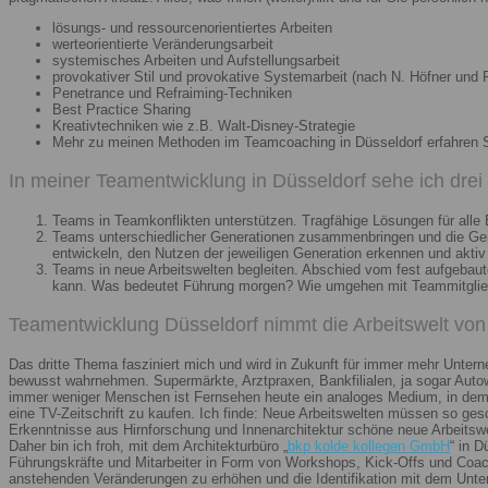
lösungs- und ressourcenorientiertes Arbeiten
werteorientierte Veränderungsarbeit
systemisches Arbeiten und Aufstellungsarbeit
provokativer Stil und provokative Systemarbeit (nach N. Höfner und F
Penetrance und Refraiming-Techniken
Best Practice Sharing
Kreativtechniken wie z.B. Walt-Disney-Strategie
Mehr zu meinen Methoden im Teamcoaching in Düsseldorf erfahren 
In meiner Teamentwicklung in Düsseldorf sehe ich dre
Teams in Teamkonflikten unterstützen. Tragfähige Lösungen für alle B
Teams unterschiedlicher Generationen zusammenbringen und die Gener
entwickeln, den Nutzen der jeweiligen Generation erkennen und aktiv
Teams in neue Arbeitswelten begleiten. Abschied vom fest aufgebaute
kann. Was bedeutet Führung morgen? Wie umgehen mit Teammitglieder
Teamentwicklung Düsseldorf nimmt die Arbeitswelt von 
Das dritte Thema fasziniert mich und wird in Zukunft für immer mehr Unter
bewusst wahrnehmen. Supermärkte, Arztpraxen, Bankfilialen, ja sogar Autow
immer weniger Menschen ist Fernsehen heute ein analoges Medium, in dem 
eine TV-Zeitschrift zu kaufen. Ich finde: Neue Arbeitswelten müssen so ges
Erkenntnisse aus Hirnforschung und Innenarchitektur schöne neue Arbeitsw
Daher bin ich froh, mit dem Architekturbüro „
bkp kolde kollegen GmbH
“ in 
Führungskräfte und Mitarbeiter in Form von Workshops, Kick-Offs und Coachi
anstehenden Veränderungen zu erhöhen und die Identifikation mit dem Unte