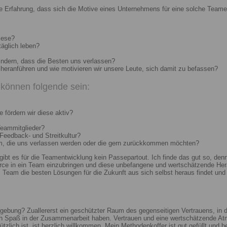
e Erfahrung, dass sich die Motive eines Unternehmens für eine solche Teame
iese?
täglich leben?
indern, dass die Besten uns verlassen?
heranführen und wie motivieren wir unsere Leute, sich damit zu befassen?
können folgende sein:
 fördern wir diese aktiv?
Teammitglieder?
 Feedback- und Streitkultur?
um, die uns verlassen werden oder die gern zurückkommen möchten?
 gibt es für die Teamentwicklung kein Passepartout. Ich finde das gut so, d
e in ein Team einzubringen und diese unbefangene und wertschätzende Hera
Team die besten Lösungen für die Zukunft aus sich selbst heraus findet und r
ebung? Zuallererst ein geschützter Raum des gegenseitigen Vertrauens, in de
ch Spaß in der Zusammenarbeit haben. Vertrauen und eine wertschätzende At
ützlich ist, ist herzlich willkommen. Mein Methodenkoffer ist gut gefüllt und 