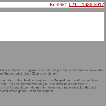
Kontakt:
0211. 1636 5917
nde erfolgreich zu agieren. Das gilt für Sportmannschaften ebenso wie für
ch Teams dabei, diese Ziele zu erreichen.
nbefristet. Schon bald, so sagt es zum Beispiel der Trendforscher Sven
ie Rede. Für eine Teamentwicklung in Düsseldorf oder anderswo in
ung von Arbeitsplätzen, die mit dem eben beschriebenen Zukunftstrend
 oder davon gehört. Dazu später mehr.