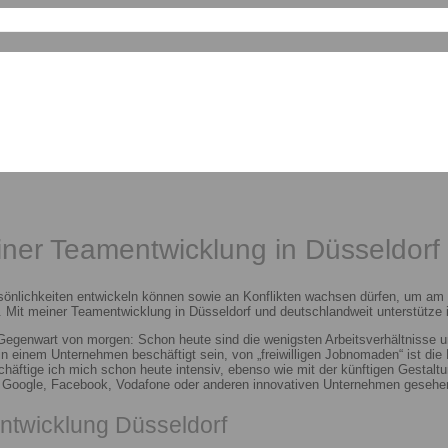
einer Teamentwicklung in Düsseldorf
sönlichkeiten entwickeln können sowie an Konflikten wachsen dürfen, um am E
 Mit meiner Teamentwicklung in Düsseldorf und deutschlandweit unterstütze i
 Gegenwart von morgen: Schon heute sind die wenigsten Arbeitsverhältnisse u
n in einem Unternehmen beschäftigt sein, von „freiwilligen Jobnomaden“ ist d
häftige ich mich schon heute intensiv, ebenso wie mit der künftigen Gestalt
n Google, Facebook, Vodafone oder anderen innovativen Unternehmen gesehen
ntwicklung Düsseldorf