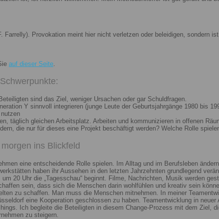
. Farrelly). Provokation meint hier nicht verletzen oder beleidigen, sondern 
Sie
auf dieser Seite
.
i Schwerpunkte:
eteiligten sind das Ziel, weniger Ursachen oder gar Schuldfragen.
ation Y sinnvoll integrieren (junge Leute der Geburtsjahrgänge 1980 bis 199
 nutzen
n, täglich gleichen Arbeitsplatz. Arbeiten und kommunizieren in offenen Räu
n, die nur für dieses eine Projekt beschäftigt werden? Welche Rolle spiele
morgen ins Blickfeld
nehmen eine entscheidende Rolle spielen. Im Alltag und im Berufsleben ändern
erkstätten haben ihr Aussehen in den letzten Jahrzehnten grundlegend veränd
um 20 Uhr die „Tagesschau“ beginnt. Filme, Nachrichten, Musik werden gest
chaffen sein, dass sich die Menschen darin wohlfühlen und kreativ sein könne
elten zu schaffen. Man muss die Menschen mitnehmen. In meiner Teamentwick
Düsseldorf eine Kooperation geschlossen zu haben. Teamentwicklung in neuer 
ngs. Ich begleite die Beteiligten in diesem Change-Prozess mit dem Ziel, die
rnehmen zu steigern.