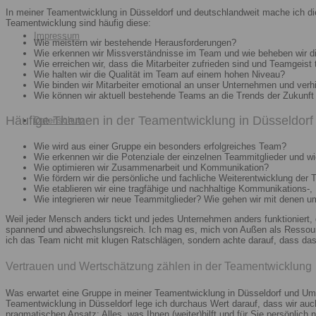
In meiner Teamentwicklung in Düsseldorf und deutschlandweit mache ich di
Teamentwicklung sind häufig diese:
Impressum
Wie meistern wir bestehende Herausforderungen?
Wie erkennen wir Missverständnisse im Team und wie beheben wir d
Wie erreichen wir, dass die Mitarbeiter zufrieden sind und Teamgeist 
Wie halten wir die Qualität im Team auf einem hohen Niveau?
Wie binden wir Mitarbeiter emotional an unser Unternehmen und verh
Wie können wir aktuell bestehende Teams an die Trends der Zukunft 
Häufige Themen in der Teamentwicklung in Düsseldorf 
Datenschutz
Wie wird aus einer Gruppe ein besonders erfolgreiches Team?
Wie erkennen wir die Potenziale der einzelnen Teammitglieder und wie
Wie optimieren wir Zusammenarbeit und Kommunikation?
Wie fördern wir die persönliche und fachliche Weiterentwicklung der 
Wie etablieren wir eine tragfähige und nachhaltige Kommunikations-,
Wie integrieren wir neue Teammitglieder? Wie gehen wir mit denen 
Weil jeder Mensch anders tickt und jedes Unternehmen anders funktioniert,
spannend und abwechslungsreich. Ich mag es, mich von Außen als Ressourc
ich das Team nicht mit klugen Ratschlägen, sondern achte darauf, dass das 
Vertrauen und Wertschätzung zählen in der Teamentwicklung
Was erwartet eine Gruppe in meiner Teamentwicklung in Düsseldorf und Umg
Teamentwicklung in Düsseldorf lege ich durchaus Wert darauf, dass wir au
pragmatischen Ansatz: Alles, was Ihnen (weiter)hilft und für Sie persönlich n