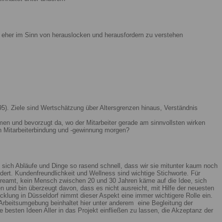
ist eher im Sinn von herauslocken und herausfordern zu verstehen
5). Ziele sind Wertschätzung über Altersgrenzen hinaus, Verständnis
men und bevorzugt da, wo der Mitarbeiter gerade am sinnvollsten wirken
n Mitarbeiterbindung und -gewinnung morgen?
 sich Abläufe und Dinge so rasend schnell, dass wir sie mitunter kaum noch
ert. Kundenfreundlichkeit und Wellness sind wichtige Stichworte. Für
reamt, kein Mensch zwischen 20 und 30 Jahren käme auf die Idee, sich
n und bin überzeugt davon, dass es nicht ausreicht, mit Hilfe der neuesten
lung in Düsseldorf nimmt dieser Aspekt eine immer wichtigere Rolle ein.
Arbeitsumgebung beinhaltet hier unter anderem eine Begleitung der
 besten Ideen Aller in das Projekt einfließen zu lassen, die Akzeptanz der