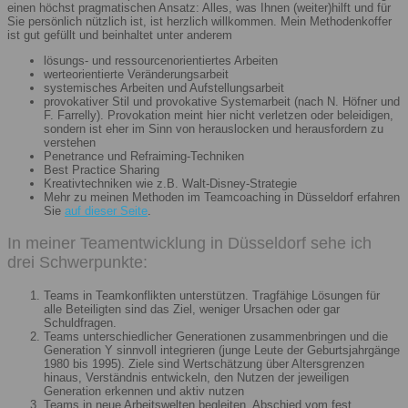
einen höchst pragmatischen Ansatz: Alles, was Ihnen (weiter)hilft und für
Sie persönlich nützlich ist, ist herzlich willkommen. Mein Methodenkoffer
ist gut gefüllt und beinhaltet unter anderem
lösungs- und ressourcenorientiertes Arbeiten
werteorientierte Veränderungsarbeit
systemisches Arbeiten und Aufstellungsarbeit
provokativer Stil und provokative Systemarbeit (nach N. Höfner und
F. Farrelly). Provokation meint hier nicht verletzen oder beleidigen,
sondern ist eher im Sinn von herauslocken und herausfordern zu
verstehen
Penetrance und Refraiming-Techniken
Best Practice Sharing
Kreativtechniken wie z.B. Walt-Disney-Strategie
Mehr zu meinen Methoden im Teamcoaching in Düsseldorf erfahren
Sie
auf dieser Seite
.
In meiner Teamentwicklung in Düsseldorf sehe ich
drei Schwerpunkte:
Teams in Teamkonflikten unterstützen. Tragfähige Lösungen für
alle Beteiligten sind das Ziel, weniger Ursachen oder gar
Schuldfragen.
Teams unterschiedlicher Generationen zusammenbringen und die
Generation Y sinnvoll integrieren (junge Leute der Geburtsjahrgänge
1980 bis 1995). Ziele sind Wertschätzung über Altersgrenzen
hinaus, Verständnis entwickeln, den Nutzen der jeweiligen
Generation erkennen und aktiv nutzen
Teams in neue Arbeitswelten begleiten. Abschied vom fest