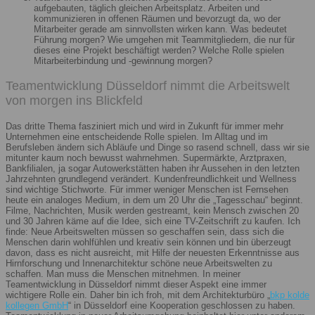
aufgebauten, täglich gleichen Arbeitsplatz. Arbeiten und
kommunizieren in offenen Räumen und bevorzugt da, wo der
Mitarbeiter gerade am sinnvollsten wirken kann. Was bedeutet
Führung morgen? Wie umgehen mit Teammitgliedern, die nur für
dieses eine Projekt beschäftigt werden? Welche Rolle spielen
Mitarbeiterbindung und -gewinnung morgen?
Teamentwicklung Düsseldorf nimmt die Arbeitswelt
von morgen ins Blickfeld
Das dritte Thema fasziniert mich und wird in Zukunft für immer mehr
Unternehmen eine entscheidende Rolle spielen. Im Alltag und im
Berufsleben ändern sich Abläufe und Dinge so rasend schnell, dass wir sie
mitunter kaum noch bewusst wahrnehmen. Supermärkte, Arztpraxen,
Bankfilialen, ja sogar Autowerkstätten haben ihr Aussehen in den letzten
Jahrzehnten grundlegend verändert. Kundenfreundlichkeit und Wellness
sind wichtige Stichworte. Für immer weniger Menschen ist Fernsehen
heute ein analoges Medium, in dem um 20 Uhr die „Tagesschau“ beginnt.
Filme, Nachrichten, Musik werden gestreamt, kein Mensch zwischen 20
und 30 Jahren käme auf die Idee, sich eine TV-Zeitschrift zu kaufen. Ich
finde: Neue Arbeitswelten müssen so geschaffen sein, dass sich die
Menschen darin wohlfühlen und kreativ sein können und bin überzeugt
davon, dass es nicht ausreicht, mit Hilfe der neuesten Erkenntnisse aus
Hirnforschung und Innenarchitektur schöne neue Arbeitswelten zu
schaffen. Man muss die Menschen mitnehmen. In meiner
Teamentwicklung in Düsseldorf nimmt dieser Aspekt eine immer
wichtigere Rolle ein. Daher bin ich froh, mit dem Architekturbüro „
bkp kolde
kollegen GmbH
“ in Düsseldorf eine Kooperation geschlossen zu haben.