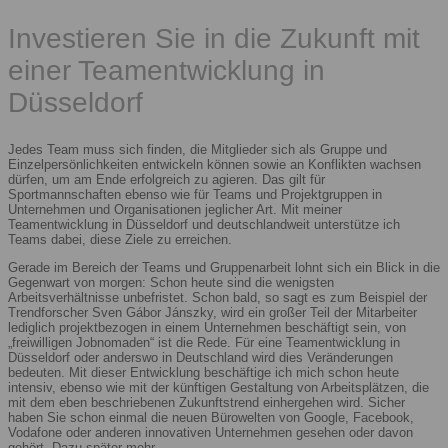
Investieren Sie in die Zukunft mit
einer Teamentwicklung in
Düsseldorf
Jedes Team muss sich finden, die Mitglieder sich als Gruppe und
Einzelpersönlichkeiten entwickeln können sowie an Konflikten wachsen
dürfen, um am Ende erfolgreich zu agieren. Das gilt für
Sportmannschaften ebenso wie für Teams und Projektgruppen in
Unternehmen und Organisationen jeglicher Art. Mit meiner
Teamentwicklung in Düsseldorf und deutschlandweit unterstütze ich
Teams dabei, diese Ziele zu erreichen.
Gerade im Bereich der Teams und Gruppenarbeit lohnt sich ein Blick in die
Gegenwart von morgen: Schon heute sind die wenigsten
Arbeitsverhältnisse unbefristet. Schon bald, so sagt es zum Beispiel der
Trendforscher Sven Gábor Jánszky, wird ein großer Teil der Mitarbeiter
lediglich projektbezogen in einem Unternehmen beschäftigt sein, von
„freiwilligen Jobnomaden“ ist die Rede. Für eine Teamentwicklung in
Düsseldorf oder anderswo in Deutschland wird dies Veränderungen
bedeuten. Mit dieser Entwicklung beschäftige ich mich schon heute
intensiv, ebenso wie mit der künftigen Gestaltung von Arbeitsplätzen, die
mit dem eben beschriebenen Zukunftstrend einhergehen wird. Sicher
haben Sie schon einmal die neuen Bürowelten von Google, Facebook,
Vodafone oder anderen innovativen Unternehmen gesehen oder davon
gehört. Dazu später mehr.