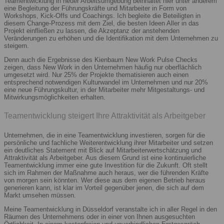
Teamentwicklung in neuer Arbeitsumgebung beinhaltet hier unter anderem
eine Begleitung der Führungskräfte und Mitarbeiter in Form von
Workshops, Kick-Offs und Coachings. Ich begleite die Beteiligten in
diesem Change-Prozess mit dem Ziel, die besten Ideen Aller in das
Projekt einfließen zu lassen, die Akzeptanz der anstehenden
Veränderungen zu erhöhen und die Identifikation mit dem Unternehmen zu
steigern.
Denn auch die Ergebnisse des Kienbaum New Work Pulse Checks
zeigen, dass New Work in den Unternehmen häufig nur oberflächlich
umgesetzt wird. Nur 25% der Projekte thematisieren auch einen
entsprechend notwendigen Kulturwandel im Unternehmen und nur 20%
eine neue Führungskultur, in der Mitarbeiter mehr Mitgestaltungs- und
Mitwirkungsmöglichkeiten erhalten.
Teamentwicklung steigert Ihre Attraktivität als Arbeitgeber
Unternehmen, die in eine Teamentwicklung investieren, sorgen für die
persönliche und fachliche Weiterentwicklung ihrer Mitarbeiter und setzen
ein deutliches Statement mit Blick auf Mitarbeiterwertschätzung und
Attraktivität als Arbeitgeber. Aus diesem Grund ist eine kontinuierliche
Teamentwicklung immer eine gute Investition für die Zukunft. Oft stellt
sich im Rahmen der Maßnahme auch heraus, wer die führenden Kräfte
von morgen sein könnten. Wer diese aus dem eigenen Betrieb heraus
generieren kann, ist klar im Vorteil gegenüber jenen, die sich auf dem
Markt umsehen müssen.
Meine Teamentwicklung in Düsseldorf veranstalte ich in aller Regel in den
Räumen des Unternehmens oder in einer von Ihnen ausgesuchten