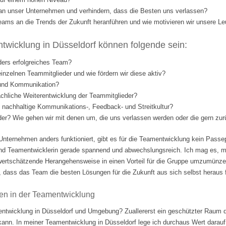
l an unser Unternehmen und verhindern, dass die Besten uns verlassen?
eams an die Trends der Zukunft heranführen und wie motivieren wir unsere Le
wicklung in Düsseldorf können folgende sein:
ders erfolgreiches Team?
einzelnen Teammitglieder und wie fördern wir diese aktiv?
 und Kommunikation?
fachliche Weiterentwicklung der Teammitglieder?
nd nachhaltige Kommunikations-, Feedback- und Streitkultur?
eder? Wie gehen wir mit denen um, die uns verlassen werden oder die gern 
Unternehmen anders funktioniert, gibt es für die Teamentwicklung kein Passep
nd Teamentwicklerin gerade spannend und abwechslungsreich. Ich mag es, m
ertschätzende Herangehensweise in einen Vorteil für die Gruppe umzumünzen.
 dass das Team die besten Lösungen für die Zukunft aus sich selbst heraus fi
en in der Teamentwicklung
ntwicklung in Düsseldorf und Umgebung? Zuallererst ein geschützter Raum d
 kann. In meiner Teamentwicklung in Düsseldorf lege ich durchaus Wert darauf