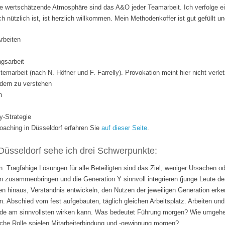
 wertschätzende Atmosphäre sind das A&O jeder Teamarbeit. Ich verfolge ei
ich nützlich ist, ist herzlich willkommen. Mein Methodenkoffer ist gut gefüllt 
Arbeiten
gsarbeit
temarbeit (nach N. Höfner und F. Farrelly). Provokation meint hier nicht verle
dern zu verstehen
n
y-Strategie
ching in Düsseldorf erfahren Sie
auf dieser Seite
.
Düsseldorf sehe ich drei Schwerpunkte:
. Tragfähige Lösungen für alle Beteiligten sind das Ziel, weniger Ursachen o
 zusammenbringen und die Generation Y sinnvoll integrieren (junge Leute de
n hinaus, Verständnis entwickeln, den Nutzen der jeweiligen Generation erk
n. Abschied vom fest aufgebauten, täglich gleichen Arbeitsplatz. Arbeiten 
rade am sinnvollsten wirken kann. Was bedeutet Führung morgen? Wie umgehen
lche Rolle spielen Mitarbeiterbindung und -gewinnung morgen?