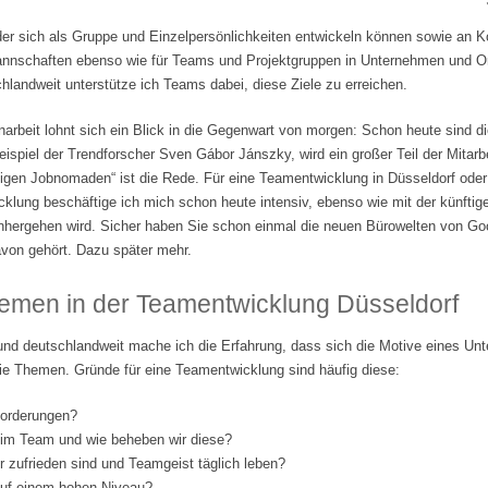
der sich als Gruppe und Einzelpersönlichkeiten entwickeln können sowie an 
tmannschaften ebenso wie für Teams und Projektgruppen in Unternehmen und Org
landweit unterstütze ich Teams dabei, diese Ziele zu erreichen.
beit lohnt sich ein Blick in die Gegenwart von morgen: Schon heute sind di
ispiel der Trendforscher Sven Gábor Jánszky, wird ein großer Teil der Mitarbe
lligen Jobnomaden“ ist die Rede. Für eine Teamentwicklung in Düsseldorf ode
klung beschäftige ich mich schon heute intensiv, ebenso wie mit der künftige
nhergehen wird. Sicher haben Sie schon einmal die neuen Bürowelten von Go
von gehört. Dazu später mehr.
emen in der Teamentwicklung Düsseldorf
und deutschlandweit mache ich die Erfahrung, dass sich die Motive eines Un
ie Themen. Gründe für eine Teamentwicklung sind häufig diese:
forderungen?
 im Team und wie beheben wir diese?
er zufrieden sind und Teamgeist täglich leben?
 auf einem hohen Niveau?