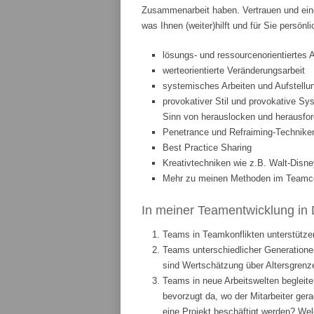
Zusammenarbeit haben. Vertrauen und eine
was Ihnen (weiter)hilft und für Sie persönl
lösungs- und ressourcenorientiertes 
werteorientierte Veränderungsarbeit
systemisches Arbeiten und Aufstellun
provokativer Stil und provokative Sys
Sinn von herauslocken und herausfor
Penetrance und Refraiming-Technike
Best Practice Sharing
Kreativtechniken wie z.B. Walt-Disne
Mehr zu meinen Methoden im Teamcoa
In meiner Teamentwicklung in 
Teams in Teamkonflikten unterstützen
Teams unterschiedlicher Generationen
sind Wertschätzung über Altersgrenze
Teams in neue Arbeitswelten begleite
bevorzugt da, wo der Mitarbeiter ge
eine Projekt beschäftigt werden? We