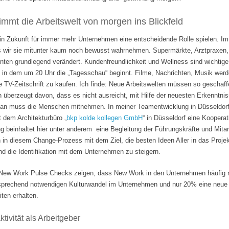
mmt die Arbeitswelt von morgen ins Blickfeld
 in Zukunft für immer mehr Unternehmen eine entscheidende Rolle spielen. Im
s wir sie mitunter kaum noch bewusst wahrnehmen. Supermärkte, Arztpraxen, B
hnten grundlegend verändert. Kundenfreundlichkeit und Wellness sind wichti
 in dem um 20 Uhr die „Tagesschau“ beginnt. Filme, Nachrichten, Musik wer
e TV-Zeitschrift zu kaufen. Ich finde: Neue Arbeitswelten müssen so geschaf
n überzeugt davon, dass es nicht ausreicht, mit Hilfe der neuesten Erkenntni
Man muss die Menschen mitnehmen. In meiner Teamentwicklung in Düsseldorf
it dem Architekturbüro „
bkp kolde kollegen GmbH
“ in Düsseldorf eine Koopera
 beinhaltet hier unter anderem eine Begleitung der Führungskräfte und Mita
n in diesem Change-Prozess mit dem Ziel, die besten Ideen Aller in das Projek
 die Identifikation mit dem Unternehmen zu steigern.
ew Work Pulse Checks zeigen, dass New Work in den Unternehmen häufig nu
tsprechend notwendigen Kulturwandel im Unternehmen und nur 20% eine neue F
ten erhalten.
tivität als Arbeitgeber