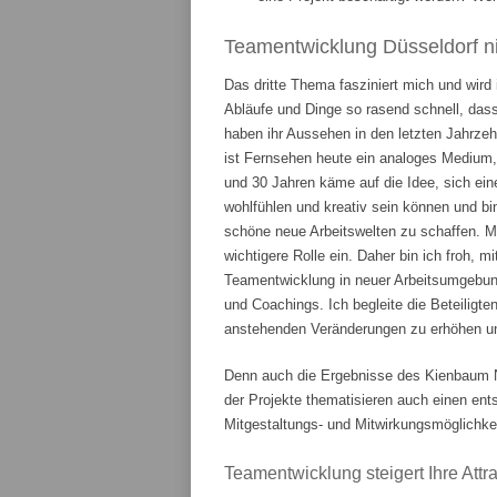
Teamentwicklung Düsseldorf ni
Das dritte Thema fasziniert mich und wird
Abläufe und Dinge so rasend schnell, das
haben ihr Aussehen in den letzten Jahrze
ist Fernsehen heute ein analoges Medium,
und 30 Jahren käme auf die Idee, sich ein
wohlfühlen und kreativ sein können und bi
schöne neue Arbeitswelten zu schaffen. 
wichtigere Rolle ein. Daher bin ich froh, m
Teamentwicklung in neuer Arbeitsumgebung
und Coachings. Ich begleite die Beteiligte
anstehenden Veränderungen zu erhöhen und
Denn auch die Ergebnisse des Kienbaum N
der Projekte thematisieren auch einen en
Mitgestaltungs- und Mitwirkungsmöglichkei
Teamentwicklung steigert Ihre Attrak