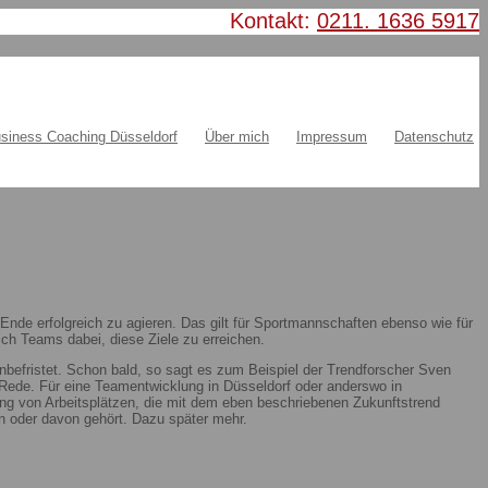
Kontakt:
0211. 1636 5917
siness Coaching Düsseldorf
Über mich
Impressum
Datenschutz
nde erfolgreich zu agieren. Das gilt für Sportmannschaften ebenso wie für
ch Teams dabei, diese Ziele zu erreichen.
nbefristet. Schon bald, so sagt es zum Beispiel der Trendforscher Sven
ie Rede. Für eine Teamentwicklung in Düsseldorf oder anderswo in
ung von Arbeitsplätzen, die mit dem eben beschriebenen Zukunftstrend
 oder davon gehört. Dazu später mehr.