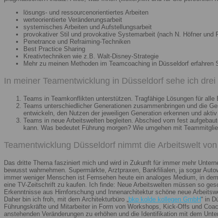
lösungs- und ressourcenorientiertes Arbeiten
werteorientierte Veränderungsarbeit
systemisches Arbeiten und Aufstellungsarbeit
provokativer Stil und provokative Systemarbeit (nach N. Höfner und F
Penetrance und Refraiming-Techniken
Best Practice Sharing
Kreativtechniken wie z.B. Walt-Disney-Strategie
Mehr zu meinen Methoden im Teamcoaching in Düsseldorf erfahren 
In meiner Teamentwicklung in Düsseldorf sehe ich dre
Teams in Teamkonflikten unterstützen. Tragfähige Lösungen für alle B
Teams unterschiedlicher Generationen zusammenbringen und die Gener
entwickeln, den Nutzen der jeweiligen Generation erkennen und aktiv
Teams in neue Arbeitswelten begleiten. Abschied vom fest aufgebaute
kann. Was bedeutet Führung morgen? Wie umgehen mit Teammitglieder
Teamentwicklung Düsseldorf nimmt die Arbeitswelt von 
Das dritte Thema fasziniert mich und wird in Zukunft für immer mehr Unter
bewusst wahrnehmen. Supermärkte, Arztpraxen, Bankfilialen, ja sogar Autow
immer weniger Menschen ist Fernsehen heute ein analoges Medium, in dem 
eine TV-Zeitschrift zu kaufen. Ich finde: Neue Arbeitswelten müssen so ges
Erkenntnisse aus Hirnforschung und Innenarchitektur schöne neue Arbeitsw
Daher bin ich froh, mit dem Architekturbüro „
bkp kolde kollegen GmbH
“ in 
Führungskräfte und Mitarbeiter in Form von Workshops, Kick-Offs und Coachi
anstehenden Veränderungen zu erhöhen und die Identifikation mit dem Unte