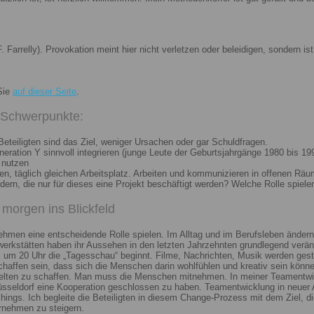
. Farrelly). Provokation meint hier nicht verletzen oder beleidigen, sondern 
Sie
auf dieser Seite
.
i Schwerpunkte:
eteiligten sind das Ziel, weniger Ursachen oder gar Schuldfragen.
ation Y sinnvoll integrieren (junge Leute der Geburtsjahrgänge 1980 bis 199
 nutzen
n, täglich gleichen Arbeitsplatz. Arbeiten und kommunizieren in offenen Räu
n, die nur für dieses eine Projekt beschäftigt werden? Welche Rolle spiele
morgen ins Blickfeld
nehmen eine entscheidende Rolle spielen. Im Alltag und im Berufsleben ändern
erkstätten haben ihr Aussehen in den letzten Jahrzehnten grundlegend veränd
um 20 Uhr die „Tagesschau“ beginnt. Filme, Nachrichten, Musik werden gest
chaffen sein, dass sich die Menschen darin wohlfühlen und kreativ sein könne
elten zu schaffen. Man muss die Menschen mitnehmen. In meiner Teamentwick
Düsseldorf eine Kooperation geschlossen zu haben. Teamentwicklung in neuer 
ngs. Ich begleite die Beteiligten in diesem Change-Prozess mit dem Ziel, die
rnehmen zu steigern.