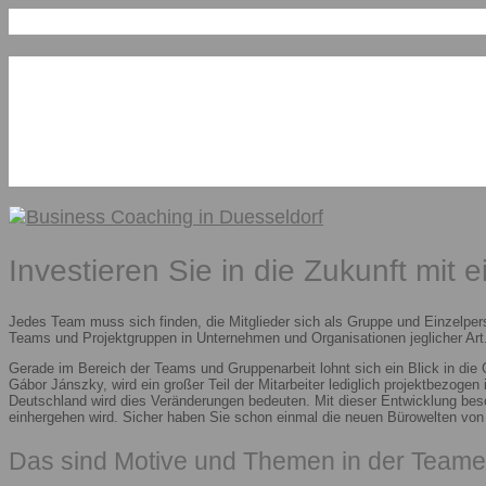
Investieren Sie in die Zukunft mit 
Jedes Team muss sich finden, die Mitglieder sich als Gruppe und Einzelper
Teams und Projektgruppen in Unternehmen und Organisationen jeglicher Art.
Gerade im Bereich der Teams und Gruppenarbeit lohnt sich ein Blick in die
Gábor Jánszky, wird ein großer Teil der Mitarbeiter lediglich projektbezoge
Deutschland wird dies Veränderungen bedeuten. Mit dieser Entwicklung besc
einhergehen wird. Sicher haben Sie schon einmal die neuen Bürowelten vo
Das sind Motive und Themen in der Teame