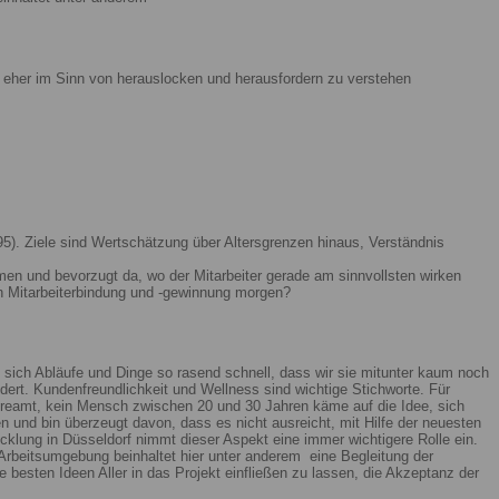
ist eher im Sinn von herauslocken und herausfordern zu verstehen
5). Ziele sind Wertschätzung über Altersgrenzen hinaus, Verständnis
men und bevorzugt da, wo der Mitarbeiter gerade am sinnvollsten wirken
n Mitarbeiterbindung und -gewinnung morgen?
 sich Abläufe und Dinge so rasend schnell, dass wir sie mitunter kaum noch
ert. Kundenfreundlichkeit und Wellness sind wichtige Stichworte. Für
reamt, kein Mensch zwischen 20 und 30 Jahren käme auf die Idee, sich
n und bin überzeugt davon, dass es nicht ausreicht, mit Hilfe der neuesten
lung in Düsseldorf nimmt dieser Aspekt eine immer wichtigere Rolle ein.
Arbeitsumgebung beinhaltet hier unter anderem eine Begleitung der
 besten Ideen Aller in das Projekt einfließen zu lassen, die Akzeptanz der