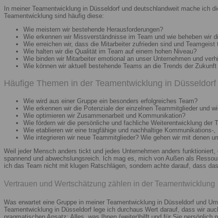
In meiner Teamentwicklung in Düsseldorf und deutschlandweit mache ich di
Teamentwicklung sind häufig diese:
Wie meistern wir bestehende Herausforderungen?
Wie erkennen wir Missverständnisse im Team und wie beheben wir d
Wie erreichen wir, dass die Mitarbeiter zufrieden sind und Teamgeist 
Wie halten wir die Qualität im Team auf einem hohen Niveau?
Wie binden wir Mitarbeiter emotional an unser Unternehmen und verh
Wie können wir aktuell bestehende Teams an die Trends der Zukunft 
Häufige Themen in der Teamentwicklung in Düsseldorf 
Wie wird aus einer Gruppe ein besonders erfolgreiches Team?
Wie erkennen wir die Potenziale der einzelnen Teammitglieder und wie
Wie optimieren wir Zusammenarbeit und Kommunikation?
Wie fördern wir die persönliche und fachliche Weiterentwicklung der 
Wie etablieren wir eine tragfähige und nachhaltige Kommunikations-,
Wie integrieren wir neue Teammitglieder? Wie gehen wir mit denen 
Weil jeder Mensch anders tickt und jedes Unternehmen anders funktioniert,
spannend und abwechslungsreich. Ich mag es, mich von Außen als Ressourc
ich das Team nicht mit klugen Ratschlägen, sondern achte darauf, dass das 
Vertrauen und Wertschätzung zählen in der Teamentwicklung
Was erwartet eine Gruppe in meiner Teamentwicklung in Düsseldorf und Umg
Teamentwicklung in Düsseldorf lege ich durchaus Wert darauf, dass wir au
pragmatischen Ansatz: Alles, was Ihnen (weiter)hilft und für Sie persönlich n