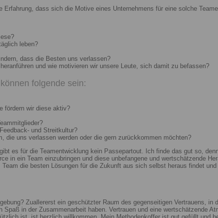
e Erfahrung, dass sich die Motive eines Unternehmens für eine solche Teame
iese?
täglich leben?
indern, dass die Besten uns verlassen?
heranführen und wie motivieren wir unsere Leute, sich damit zu befassen?
können folgende sein:
 fördern wir diese aktiv?
Teammitglieder?
 Feedback- und Streitkultur?
um, die uns verlassen werden oder die gern zurückkommen möchten?
 gibt es für die Teamentwicklung kein Passepartout. Ich finde das gut so, d
e in ein Team einzubringen und diese unbefangene und wertschätzende Hera
Team die besten Lösungen für die Zukunft aus sich selbst heraus findet und r
ebung? Zuallererst ein geschützter Raum des gegenseitigen Vertrauens, in de
ch Spaß in der Zusammenarbeit haben. Vertrauen und eine wertschätzende At
ützlich ist, ist herzlich willkommen. Mein Methodenkoffer ist gut gefüllt und 