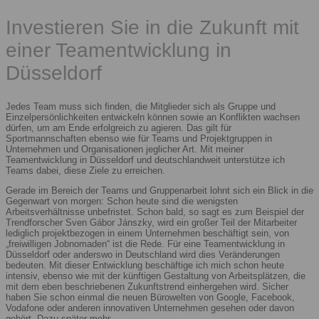
Investieren Sie in die Zukunft mit
einer Teamentwicklung in
Düsseldorf
Jedes Team muss sich finden, die Mitglieder sich als Gruppe und
Einzelpersönlichkeiten entwickeln können sowie an Konflikten wachsen
dürfen, um am Ende erfolgreich zu agieren. Das gilt für
Sportmannschaften ebenso wie für Teams und Projektgruppen in
Unternehmen und Organisationen jeglicher Art. Mit meiner
Teamentwicklung in Düsseldorf und deutschlandweit unterstütze ich
Teams dabei, diese Ziele zu erreichen.
Gerade im Bereich der Teams und Gruppenarbeit lohnt sich ein Blick in die
Gegenwart von morgen: Schon heute sind die wenigsten
Arbeitsverhältnisse unbefristet. Schon bald, so sagt es zum Beispiel der
Trendforscher Sven Gábor Jánszky, wird ein großer Teil der Mitarbeiter
lediglich projektbezogen in einem Unternehmen beschäftigt sein, von
„freiwilligen Jobnomaden“ ist die Rede. Für eine Teamentwicklung in
Düsseldorf oder anderswo in Deutschland wird dies Veränderungen
bedeuten. Mit dieser Entwicklung beschäftige ich mich schon heute
intensiv, ebenso wie mit der künftigen Gestaltung von Arbeitsplätzen, die
mit dem eben beschriebenen Zukunftstrend einhergehen wird. Sicher
haben Sie schon einmal die neuen Bürowelten von Google, Facebook,
Vodafone oder anderen innovativen Unternehmen gesehen oder davon
gehört. Dazu später mehr.