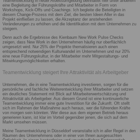
Teamentwicklung in neuer Arbeitsumgebung beinhaltet hier unter anderem
eine Begleitung der Führungskräfte und Mitarbeiter in Form von
Workshops, Kick-Offs und Coachings. Ich begleite die Beteiligten in
diesem Change-Prozess mit dem Ziel, die besten Ideen Aller in das
Projekt einfließen zu lassen, die Akzeptanz der anstehenden
Veränderungen zu erhöhen und die Identifikation mit dem Unternehmen zu
steigern.
Denn auch die Ergebnisse des Kienbaum New Work Pulse Checks
zeigen, dass New Work in den Unternehmen häufig nur oberflächlich
umgesetzt wird. Nur 25% der Projekte thematisieren auch einen
entsprechend notwendigen Kulturwandel im Unternehmen und nur 20%
eine neue Führungskultur, in der Mitarbeiter mehr Mitgestaltungs- und
Mitwirkungsmöglichkeiten erhalten.
Teamentwicklung steigert Ihre Attraktivität als Arbeitgeber
Unternehmen, die in eine Teamentwicklung investieren, sorgen für die
persönliche und fachliche Weiterentwicklung ihrer Mitarbeiter und setzen
ein deutliches Statement mit Blick auf Mitarbeiterwertschätzung und
Attraktivität als Arbeitgeber. Aus diesem Grund ist eine kontinuierliche
Teamentwicklung immer eine gute Investition für die Zukunft. Oft stellt
sich im Rahmen der Maßnahme auch heraus, wer die führenden Kräfte
von morgen sein könnten. Wer diese aus dem eigenen Betrieb heraus
generieren kann, ist klar im Vorteil gegenüber jenen, die sich auf dem
Markt umsehen müssen.
Meine Teamentwicklung in Düsseldorf veranstalte ich in aller Regel in den
Räumen des Unternehmens oder in einer von Ihnen ausgesuchten