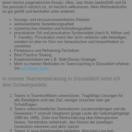
einen höchst pragmatischen Ansatz: Alles, was Ihnen (weiter)hilft und für
Sie persönlich nützlich ist, ist herzlich willkommen. Mein Methodenkoffer
ist gut gefüllt und beinhaltet unter anderem
lösungs- und ressourcenorientiertes Arbeiten
werteorientierte Veränderungsarbeit
systemisches Arbeiten und Aufstellungsarbeit
provokativer Stil und provokative Systemarbeit (nach N. Höfner und
F. Farrelly). Provokation meint hier nicht verletzen oder beleidigen,
sondern ist eher im Sinn von herauslocken und herausfordern zu
verstehen
Penetrance und Refraiming-Techniken
Best Practice Sharing
Kreativtechniken wie z.B. Walt-Disney-Strategie
Mehr zu meinen Methoden im Teamcoaching in Düsseldorf erfahren
Sie
auf dieser Seite
.
In meiner Teamentwicklung in Düsseldorf sehe ich
drei Schwerpunkte:
Teams in Teamkonflikten unterstützen. Tragfähige Lösungen für
alle Beteiligten sind das Ziel, weniger Ursachen oder gar
Schuldfragen.
Teams unterschiedlicher Generationen zusammenbringen und die
Generation Y sinnvoll integrieren (junge Leute der Geburtsjahrgänge
1980 bis 1995). Ziele sind Wertschätzung über Altersgrenzen
hinaus, Verständnis entwickeln, den Nutzen der jeweiligen
Generation erkennen und aktiv nutzen
Teams in neue Arbeitswelten begleiten. Abschied vom fest