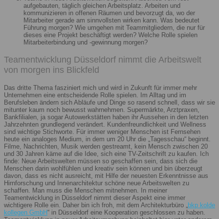
aufgebauten, täglich gleichen Arbeitsplatz. Arbeiten und
kommunizieren in offenen Räumen und bevorzugt da, wo der
Mitarbeiter gerade am sinnvollsten wirken kann. Was bedeutet
Führung morgen? Wie umgehen mit Teammitgliedern, die nur für
dieses eine Projekt beschäftigt werden? Welche Rolle spielen
Mitarbeiterbindung und -gewinnung morgen?
Teamentwicklung Düsseldorf nimmt die Arbeitswelt
von morgen ins Blickfeld
Das dritte Thema fasziniert mich und wird in Zukunft für immer mehr
Unternehmen eine entscheidende Rolle spielen. Im Alltag und im
Berufsleben ändern sich Abläufe und Dinge so rasend schnell, dass wir sie
mitunter kaum noch bewusst wahrnehmen. Supermärkte, Arztpraxen,
Bankfilialen, ja sogar Autowerkstätten haben ihr Aussehen in den letzten
Jahrzehnten grundlegend verändert. Kundenfreundlichkeit und Wellness
sind wichtige Stichworte. Für immer weniger Menschen ist Fernsehen
heute ein analoges Medium, in dem um 20 Uhr die „Tagesschau“ beginnt.
Filme, Nachrichten, Musik werden gestreamt, kein Mensch zwischen 20
und 30 Jahren käme auf die Idee, sich eine TV-Zeitschrift zu kaufen. Ich
finde: Neue Arbeitswelten müssen so geschaffen sein, dass sich die
Menschen darin wohlfühlen und kreativ sein können und bin überzeugt
davon, dass es nicht ausreicht, mit Hilfe der neuesten Erkenntnisse aus
Hirnforschung und Innenarchitektur schöne neue Arbeitswelten zu
schaffen. Man muss die Menschen mitnehmen. In meiner
Teamentwicklung in Düsseldorf nimmt dieser Aspekt eine immer
wichtigere Rolle ein. Daher bin ich froh, mit dem Architekturbüro „
bkp kolde
kollegen GmbH
“ in Düsseldorf eine Kooperation geschlossen zu haben.