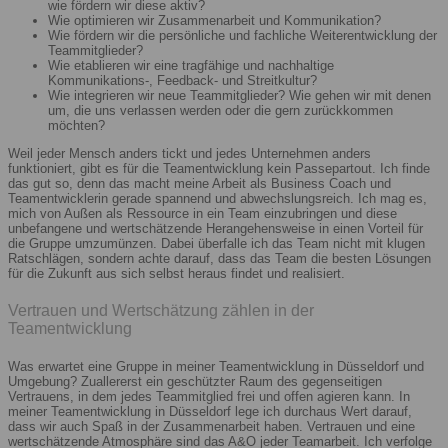
wie fördern wir diese aktiv?
Wie optimieren wir Zusammenarbeit und Kommunikation?
Wie fördern wir die persönliche und fachliche Weiterentwicklung der
Teammitglieder?
Wie etablieren wir eine tragfähige und nachhaltige
Kommunikations-, Feedback- und Streitkultur?
Wie integrieren wir neue Teammitglieder? Wie gehen wir mit denen
um, die uns verlassen werden oder die gern zurückkommen
möchten?
Weil jeder Mensch anders tickt und jedes Unternehmen anders
funktioniert, gibt es für die Teamentwicklung kein Passepartout. Ich finde
das gut so, denn das macht meine Arbeit als Business Coach und
Teamentwicklerin gerade spannend und abwechslungsreich. Ich mag es,
mich von Außen als Ressource in ein Team einzubringen und diese
unbefangene und wertschätzende Herangehensweise in einen Vorteil für
die Gruppe umzumünzen. Dabei überfalle ich das Team nicht mit klugen
Ratschlägen, sondern achte darauf, dass das Team die besten Lösungen
für die Zukunft aus sich selbst heraus findet und realisiert.
Vertrauen und Wertschätzung zählen in der
Teamentwicklung
Was erwartet eine Gruppe in meiner Teamentwicklung in Düsseldorf und
Umgebung? Zuallererst ein geschützter Raum des gegenseitigen
Vertrauens, in dem jedes Teammitglied frei und offen agieren kann. In
meiner Teamentwicklung in Düsseldorf lege ich durchaus Wert darauf,
dass wir auch Spaß in der Zusammenarbeit haben. Vertrauen und eine
wertschätzende Atmosphäre sind das A&O jeder Teamarbeit. Ich verfolge