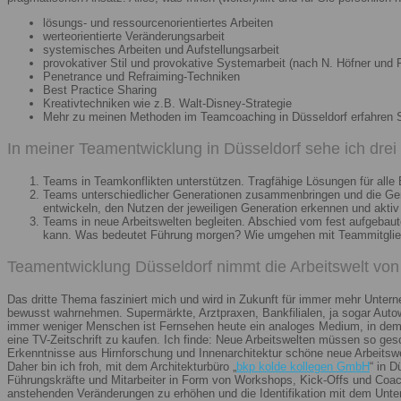
lösungs- und ressourcenorientiertes Arbeiten
werteorientierte Veränderungsarbeit
systemisches Arbeiten und Aufstellungsarbeit
provokativer Stil und provokative Systemarbeit (nach N. Höfner und F
Penetrance und Refraiming-Techniken
Best Practice Sharing
Kreativtechniken wie z.B. Walt-Disney-Strategie
Mehr zu meinen Methoden im Teamcoaching in Düsseldorf erfahren 
In meiner Teamentwicklung in Düsseldorf sehe ich dre
Teams in Teamkonflikten unterstützen. Tragfähige Lösungen für alle B
Teams unterschiedlicher Generationen zusammenbringen und die Gener
entwickeln, den Nutzen der jeweiligen Generation erkennen und aktiv
Teams in neue Arbeitswelten begleiten. Abschied vom fest aufgebaute
kann. Was bedeutet Führung morgen? Wie umgehen mit Teammitglieder
Teamentwicklung Düsseldorf nimmt die Arbeitswelt von 
Das dritte Thema fasziniert mich und wird in Zukunft für immer mehr Unter
bewusst wahrnehmen. Supermärkte, Arztpraxen, Bankfilialen, ja sogar Autow
immer weniger Menschen ist Fernsehen heute ein analoges Medium, in dem 
eine TV-Zeitschrift zu kaufen. Ich finde: Neue Arbeitswelten müssen so ges
Erkenntnisse aus Hirnforschung und Innenarchitektur schöne neue Arbeitsw
Daher bin ich froh, mit dem Architekturbüro „
bkp kolde kollegen GmbH
“ in 
Führungskräfte und Mitarbeiter in Form von Workshops, Kick-Offs und Coachi
anstehenden Veränderungen zu erhöhen und die Identifikation mit dem Unte