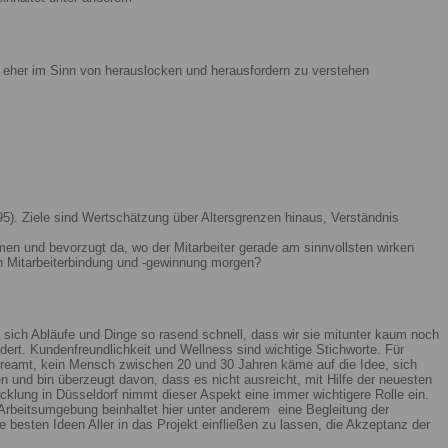
ist eher im Sinn von herauslocken und herausfordern zu verstehen
5). Ziele sind Wertschätzung über Altersgrenzen hinaus, Verständnis
men und bevorzugt da, wo der Mitarbeiter gerade am sinnvollsten wirken
n Mitarbeiterbindung und -gewinnung morgen?
 sich Abläufe und Dinge so rasend schnell, dass wir sie mitunter kaum noch
ert. Kundenfreundlichkeit und Wellness sind wichtige Stichworte. Für
reamt, kein Mensch zwischen 20 und 30 Jahren käme auf die Idee, sich
n und bin überzeugt davon, dass es nicht ausreicht, mit Hilfe der neuesten
lung in Düsseldorf nimmt dieser Aspekt eine immer wichtigere Rolle ein.
Arbeitsumgebung beinhaltet hier unter anderem eine Begleitung der
 besten Ideen Aller in das Projekt einfließen zu lassen, die Akzeptanz der