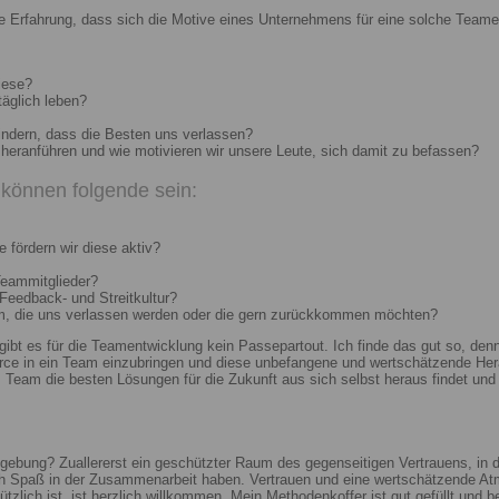
e Erfahrung, dass sich die Motive eines Unternehmens für eine solche Teame
iese?
täglich leben?
indern, dass die Besten uns verlassen?
heranführen und wie motivieren wir unsere Leute, sich damit zu befassen?
können folgende sein:
 fördern wir diese aktiv?
Teammitglieder?
 Feedback- und Streitkultur?
um, die uns verlassen werden oder die gern zurückkommen möchten?
 gibt es für die Teamentwicklung kein Passepartout. Ich finde das gut so, d
e in ein Team einzubringen und diese unbefangene und wertschätzende Hera
Team die besten Lösungen für die Zukunft aus sich selbst heraus findet und r
ebung? Zuallererst ein geschützter Raum des gegenseitigen Vertrauens, in de
ch Spaß in der Zusammenarbeit haben. Vertrauen und eine wertschätzende At
ützlich ist, ist herzlich willkommen. Mein Methodenkoffer ist gut gefüllt und 