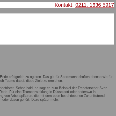
Kontakt:
0211. 1636 5917
nde erfolgreich zu agieren. Das gilt für Sportmannschaften ebenso wie für
ch Teams dabei, diese Ziele zu erreichen.
nbefristet. Schon bald, so sagt es zum Beispiel der Trendforscher Sven
ie Rede. Für eine Teamentwicklung in Düsseldorf oder anderswo in
ung von Arbeitsplätzen, die mit dem eben beschriebenen Zukunftstrend
 oder davon gehört. Dazu später mehr.