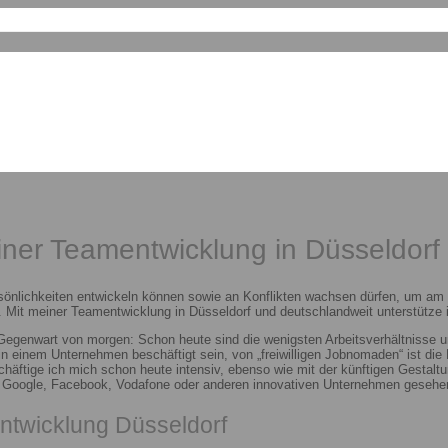
einer Teamentwicklung in Düsseldorf
sönlichkeiten entwickeln können sowie an Konflikten wachsen dürfen, um am E
 Mit meiner Teamentwicklung in Düsseldorf und deutschlandweit unterstütze i
 Gegenwart von morgen: Schon heute sind die wenigsten Arbeitsverhältnisse u
n in einem Unternehmen beschäftigt sein, von „freiwilligen Jobnomaden“ ist d
häftige ich mich schon heute intensiv, ebenso wie mit der künftigen Gestalt
n Google, Facebook, Vodafone oder anderen innovativen Unternehmen gesehen
ntwicklung Düsseldorf