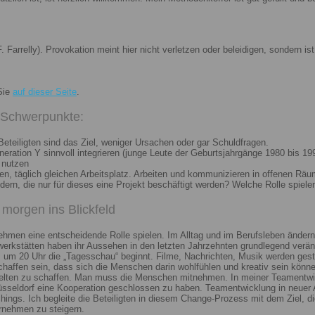
. Farrelly). Provokation meint hier nicht verletzen oder beleidigen, sondern 
Sie
auf dieser Seite
.
i Schwerpunkte:
eteiligten sind das Ziel, weniger Ursachen oder gar Schuldfragen.
ation Y sinnvoll integrieren (junge Leute der Geburtsjahrgänge 1980 bis 199
 nutzen
n, täglich gleichen Arbeitsplatz. Arbeiten und kommunizieren in offenen Räu
n, die nur für dieses eine Projekt beschäftigt werden? Welche Rolle spiele
morgen ins Blickfeld
nehmen eine entscheidende Rolle spielen. Im Alltag und im Berufsleben ändern
erkstätten haben ihr Aussehen in den letzten Jahrzehnten grundlegend veränd
um 20 Uhr die „Tagesschau“ beginnt. Filme, Nachrichten, Musik werden gest
chaffen sein, dass sich die Menschen darin wohlfühlen und kreativ sein könne
elten zu schaffen. Man muss die Menschen mitnehmen. In meiner Teamentwick
Düsseldorf eine Kooperation geschlossen zu haben. Teamentwicklung in neuer 
ngs. Ich begleite die Beteiligten in diesem Change-Prozess mit dem Ziel, die
rnehmen zu steigern.