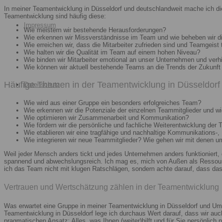
In meiner Teamentwicklung in Düsseldorf und deutschlandweit mache ich di
Teamentwicklung sind häufig diese:
Impressum
Wie meistern wir bestehende Herausforderungen?
Wie erkennen wir Missverständnisse im Team und wie beheben wir d
Wie erreichen wir, dass die Mitarbeiter zufrieden sind und Teamgeist 
Wie halten wir die Qualität im Team auf einem hohen Niveau?
Wie binden wir Mitarbeiter emotional an unser Unternehmen und verh
Wie können wir aktuell bestehende Teams an die Trends der Zukunft 
Häufige Themen in der Teamentwicklung in Düsseldorf 
Datenschutz
Wie wird aus einer Gruppe ein besonders erfolgreiches Team?
Wie erkennen wir die Potenziale der einzelnen Teammitglieder und wie
Wie optimieren wir Zusammenarbeit und Kommunikation?
Wie fördern wir die persönliche und fachliche Weiterentwicklung der 
Wie etablieren wir eine tragfähige und nachhaltige Kommunikations-,
Wie integrieren wir neue Teammitglieder? Wie gehen wir mit denen 
Weil jeder Mensch anders tickt und jedes Unternehmen anders funktioniert,
spannend und abwechslungsreich. Ich mag es, mich von Außen als Ressourc
ich das Team nicht mit klugen Ratschlägen, sondern achte darauf, dass das 
Vertrauen und Wertschätzung zählen in der Teamentwicklung
Was erwartet eine Gruppe in meiner Teamentwicklung in Düsseldorf und Umg
Teamentwicklung in Düsseldorf lege ich durchaus Wert darauf, dass wir au
pragmatischen Ansatz: Alles, was Ihnen (weiter)hilft und für Sie persönlich n