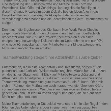
Teamentwicklung in neuer Arbeitsumgebung beinhaltet hier unter anderem
eine Begleitung der Führungskräfte und Mitarbeiter in Form von
Workshops, Kick-Offs und Coachings. Ich begleite die Beteiligten in
diesem Change-Prozess mit dem Ziel, die besten Ideen Aller in das
Projekt einfließen zu lassen, die Akzeptanz der anstehenden
Veränderungen zu erhöhen und die Identifikation mit dem Unternehmen zu
steigern.
Denn auch die Ergebnisse des Kienbaum New Work Pulse Checks
zeigen, dass New Work in den Unternehmen häufig nur oberflächlich
umgesetzt wird. Nur 25% der Projekte thematisieren auch einen
entsprechend notwendigen Kulturwandel im Unternehmen und nur 20%
eine neue Führungskultur, in der Mitarbeiter mehr Mitgestaltungs- und
Mitwirkungsmöglichkeiten erhalten.
Teamentwicklung steigert Ihre Attraktivität als Arbeitgeber
Unternehmen, die in eine Teamentwicklung investieren, sorgen für die
persönliche und fachliche Weiterentwicklung ihrer Mitarbeiter und setzen
ein deutliches Statement mit Blick auf Mitarbeiterwertschätzung und
Attraktivität als Arbeitgeber. Aus diesem Grund ist eine kontinuierliche
Teamentwicklung immer eine gute Investition für die Zukunft. Oft stellt
sich im Rahmen der Maßnahme auch heraus, wer die führenden Kräfte
von morgen sein könnten. Wer diese aus dem eigenen Betrieb heraus
generieren kann, ist klar im Vorteil gegenüber jenen, die sich auf dem
Markt umsehen müssen.
Meine Teamentwicklung in Düsseldorf veranstalte ich in aller Regel in den
Räumen des Unternehmens oder in einer von Ihnen ausgesuchten