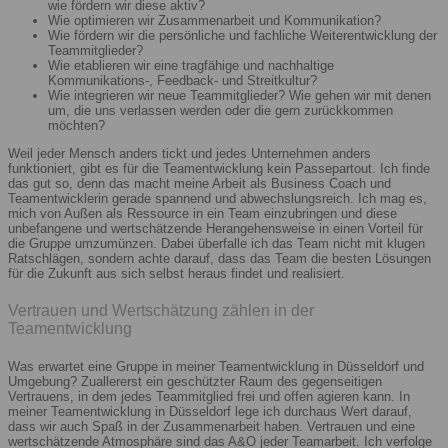
wie fördern wir diese aktiv?
Wie optimieren wir Zusammenarbeit und Kommunikation?
Wie fördern wir die persönliche und fachliche Weiterentwicklung der
Teammitglieder?
Wie etablieren wir eine tragfähige und nachhaltige
Kommunikations-, Feedback- und Streitkultur?
Wie integrieren wir neue Teammitglieder? Wie gehen wir mit denen
um, die uns verlassen werden oder die gern zurückkommen
möchten?
Weil jeder Mensch anders tickt und jedes Unternehmen anders
funktioniert, gibt es für die Teamentwicklung kein Passepartout. Ich finde
das gut so, denn das macht meine Arbeit als Business Coach und
Teamentwicklerin gerade spannend und abwechslungsreich. Ich mag es,
mich von Außen als Ressource in ein Team einzubringen und diese
unbefangene und wertschätzende Herangehensweise in einen Vorteil für
die Gruppe umzumünzen. Dabei überfalle ich das Team nicht mit klugen
Ratschlägen, sondern achte darauf, dass das Team die besten Lösungen
für die Zukunft aus sich selbst heraus findet und realisiert.
Vertrauen und Wertschätzung zählen in der
Teamentwicklung
Was erwartet eine Gruppe in meiner Teamentwicklung in Düsseldorf und
Umgebung? Zuallererst ein geschützter Raum des gegenseitigen
Vertrauens, in dem jedes Teammitglied frei und offen agieren kann. In
meiner Teamentwicklung in Düsseldorf lege ich durchaus Wert darauf,
dass wir auch Spaß in der Zusammenarbeit haben. Vertrauen und eine
wertschätzende Atmosphäre sind das A&O jeder Teamarbeit. Ich verfolge