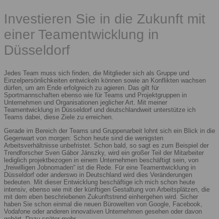
Investieren Sie in die Zukunft mit
einer Teamentwicklung in
Düsseldorf
Jedes Team muss sich finden, die Mitglieder sich als Gruppe und
Einzelpersönlichkeiten entwickeln können sowie an Konflikten wachsen
dürfen, um am Ende erfolgreich zu agieren. Das gilt für
Sportmannschaften ebenso wie für Teams und Projektgruppen in
Unternehmen und Organisationen jeglicher Art. Mit meiner
Teamentwicklung in Düsseldorf und deutschlandweit unterstütze ich
Teams dabei, diese Ziele zu erreichen.
Gerade im Bereich der Teams und Gruppenarbeit lohnt sich ein Blick in die
Gegenwart von morgen: Schon heute sind die wenigsten
Arbeitsverhältnisse unbefristet. Schon bald, so sagt es zum Beispiel der
Trendforscher Sven Gábor Jánszky, wird ein großer Teil der Mitarbeiter
lediglich projektbezogen in einem Unternehmen beschäftigt sein, von
„freiwilligen Jobnomaden“ ist die Rede. Für eine Teamentwicklung in
Düsseldorf oder anderswo in Deutschland wird dies Veränderungen
bedeuten. Mit dieser Entwicklung beschäftige ich mich schon heute
intensiv, ebenso wie mit der künftigen Gestaltung von Arbeitsplätzen, die
mit dem eben beschriebenen Zukunftstrend einhergehen wird. Sicher
haben Sie schon einmal die neuen Bürowelten von Google, Facebook,
Vodafone oder anderen innovativen Unternehmen gesehen oder davon
gehört. Dazu später mehr.