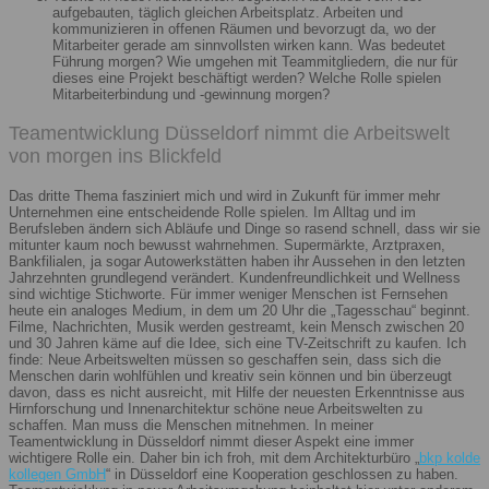
aufgebauten, täglich gleichen Arbeitsplatz. Arbeiten und
kommunizieren in offenen Räumen und bevorzugt da, wo der
Mitarbeiter gerade am sinnvollsten wirken kann. Was bedeutet
Führung morgen? Wie umgehen mit Teammitgliedern, die nur für
dieses eine Projekt beschäftigt werden? Welche Rolle spielen
Mitarbeiterbindung und -gewinnung morgen?
Teamentwicklung Düsseldorf nimmt die Arbeitswelt
von morgen ins Blickfeld
Das dritte Thema fasziniert mich und wird in Zukunft für immer mehr
Unternehmen eine entscheidende Rolle spielen. Im Alltag und im
Berufsleben ändern sich Abläufe und Dinge so rasend schnell, dass wir sie
mitunter kaum noch bewusst wahrnehmen. Supermärkte, Arztpraxen,
Bankfilialen, ja sogar Autowerkstätten haben ihr Aussehen in den letzten
Jahrzehnten grundlegend verändert. Kundenfreundlichkeit und Wellness
sind wichtige Stichworte. Für immer weniger Menschen ist Fernsehen
heute ein analoges Medium, in dem um 20 Uhr die „Tagesschau“ beginnt.
Filme, Nachrichten, Musik werden gestreamt, kein Mensch zwischen 20
und 30 Jahren käme auf die Idee, sich eine TV-Zeitschrift zu kaufen. Ich
finde: Neue Arbeitswelten müssen so geschaffen sein, dass sich die
Menschen darin wohlfühlen und kreativ sein können und bin überzeugt
davon, dass es nicht ausreicht, mit Hilfe der neuesten Erkenntnisse aus
Hirnforschung und Innenarchitektur schöne neue Arbeitswelten zu
schaffen. Man muss die Menschen mitnehmen. In meiner
Teamentwicklung in Düsseldorf nimmt dieser Aspekt eine immer
wichtigere Rolle ein. Daher bin ich froh, mit dem Architekturbüro „
bkp kolde
kollegen GmbH
“ in Düsseldorf eine Kooperation geschlossen zu haben.