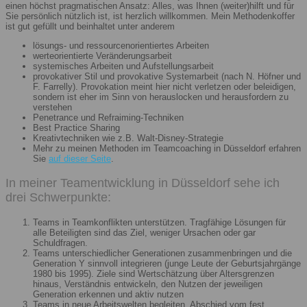
einen höchst pragmatischen Ansatz: Alles, was Ihnen (weiter)hilft und für
Sie persönlich nützlich ist, ist herzlich willkommen. Mein Methodenkoffer
ist gut gefüllt und beinhaltet unter anderem
lösungs- und ressourcenorientiertes Arbeiten
werteorientierte Veränderungsarbeit
systemisches Arbeiten und Aufstellungsarbeit
provokativer Stil und provokative Systemarbeit (nach N. Höfner und
F. Farrelly). Provokation meint hier nicht verletzen oder beleidigen,
sondern ist eher im Sinn von herauslocken und herausfordern zu
verstehen
Penetrance und Refraiming-Techniken
Best Practice Sharing
Kreativtechniken wie z.B. Walt-Disney-Strategie
Mehr zu meinen Methoden im Teamcoaching in Düsseldorf erfahren
Sie
auf dieser Seite
.
In meiner Teamentwicklung in Düsseldorf sehe ich
drei Schwerpunkte:
Teams in Teamkonflikten unterstützen. Tragfähige Lösungen für
alle Beteiligten sind das Ziel, weniger Ursachen oder gar
Schuldfragen.
Teams unterschiedlicher Generationen zusammenbringen und die
Generation Y sinnvoll integrieren (junge Leute der Geburtsjahrgänge
1980 bis 1995). Ziele sind Wertschätzung über Altersgrenzen
hinaus, Verständnis entwickeln, den Nutzen der jeweiligen
Generation erkennen und aktiv nutzen
Teams in neue Arbeitswelten begleiten. Abschied vom fest