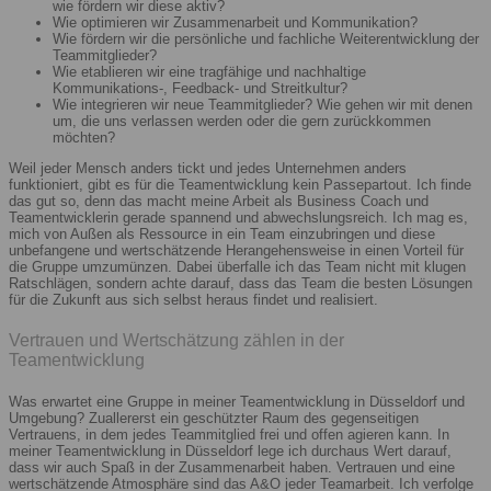
wie fördern wir diese aktiv?
Wie optimieren wir Zusammenarbeit und Kommunikation?
Wie fördern wir die persönliche und fachliche Weiterentwicklung der
Teammitglieder?
Wie etablieren wir eine tragfähige und nachhaltige
Kommunikations-, Feedback- und Streitkultur?
Wie integrieren wir neue Teammitglieder? Wie gehen wir mit denen
um, die uns verlassen werden oder die gern zurückkommen
möchten?
Weil jeder Mensch anders tickt und jedes Unternehmen anders
funktioniert, gibt es für die Teamentwicklung kein Passepartout. Ich finde
das gut so, denn das macht meine Arbeit als Business Coach und
Teamentwicklerin gerade spannend und abwechslungsreich. Ich mag es,
mich von Außen als Ressource in ein Team einzubringen und diese
unbefangene und wertschätzende Herangehensweise in einen Vorteil für
die Gruppe umzumünzen. Dabei überfalle ich das Team nicht mit klugen
Ratschlägen, sondern achte darauf, dass das Team die besten Lösungen
für die Zukunft aus sich selbst heraus findet und realisiert.
Vertrauen und Wertschätzung zählen in der
Teamentwicklung
Was erwartet eine Gruppe in meiner Teamentwicklung in Düsseldorf und
Umgebung? Zuallererst ein geschützter Raum des gegenseitigen
Vertrauens, in dem jedes Teammitglied frei und offen agieren kann. In
meiner Teamentwicklung in Düsseldorf lege ich durchaus Wert darauf,
dass wir auch Spaß in der Zusammenarbeit haben. Vertrauen und eine
wertschätzende Atmosphäre sind das A&O jeder Teamarbeit. Ich verfolge