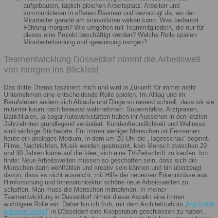
aufgebauten, täglich gleichen Arbeitsplatz. Arbeiten und
kommunizieren in offenen Räumen und bevorzugt da, wo der
Mitarbeiter gerade am sinnvollsten wirken kann. Was bedeutet
Führung morgen? Wie umgehen mit Teammitgliedern, die nur für
dieses eine Projekt beschäftigt werden? Welche Rolle spielen
Mitarbeiterbindung und -gewinnung morgen?
Teamentwicklung Düsseldorf nimmt die Arbeitswelt
von morgen ins Blickfeld
Das dritte Thema fasziniert mich und wird in Zukunft für immer mehr
Unternehmen eine entscheidende Rolle spielen. Im Alltag und im
Berufsleben ändern sich Abläufe und Dinge so rasend schnell, dass wir sie
mitunter kaum noch bewusst wahrnehmen. Supermärkte, Arztpraxen,
Bankfilialen, ja sogar Autowerkstätten haben ihr Aussehen in den letzten
Jahrzehnten grundlegend verändert. Kundenfreundlichkeit und Wellness
sind wichtige Stichworte. Für immer weniger Menschen ist Fernsehen
heute ein analoges Medium, in dem um 20 Uhr die „Tagesschau“ beginnt.
Filme, Nachrichten, Musik werden gestreamt, kein Mensch zwischen 20
und 30 Jahren käme auf die Idee, sich eine TV-Zeitschrift zu kaufen. Ich
finde: Neue Arbeitswelten müssen so geschaffen sein, dass sich die
Menschen darin wohlfühlen und kreativ sein können und bin überzeugt
davon, dass es nicht ausreicht, mit Hilfe der neuesten Erkenntnisse aus
Hirnforschung und Innenarchitektur schöne neue Arbeitswelten zu
schaffen. Man muss die Menschen mitnehmen. In meiner
Teamentwicklung in Düsseldorf nimmt dieser Aspekt eine immer
wichtigere Rolle ein. Daher bin ich froh, mit dem Architekturbüro „
bkp kolde
kollegen GmbH
“ in Düsseldorf eine Kooperation geschlossen zu haben.