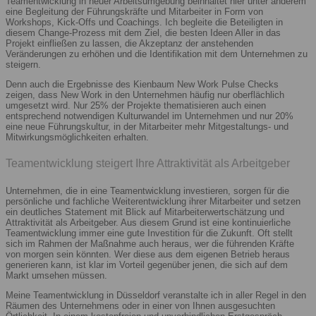
Teamentwicklung in neuer Arbeitsumgebung beinhaltet hier unter anderem
eine Begleitung der Führungskräfte und Mitarbeiter in Form von
Workshops, Kick-Offs und Coachings. Ich begleite die Beteiligten in
diesem Change-Prozess mit dem Ziel, die besten Ideen Aller in das
Projekt einfließen zu lassen, die Akzeptanz der anstehenden
Veränderungen zu erhöhen und die Identifikation mit dem Unternehmen zu
steigern.
Denn auch die Ergebnisse des Kienbaum New Work Pulse Checks
zeigen, dass New Work in den Unternehmen häufig nur oberflächlich
umgesetzt wird. Nur 25% der Projekte thematisieren auch einen
entsprechend notwendigen Kulturwandel im Unternehmen und nur 20%
eine neue Führungskultur, in der Mitarbeiter mehr Mitgestaltungs- und
Mitwirkungsmöglichkeiten erhalten.
Teamentwicklung steigert Ihre Attraktivität als Arbeitgeber
Unternehmen, die in eine Teamentwicklung investieren, sorgen für die
persönliche und fachliche Weiterentwicklung ihrer Mitarbeiter und setzen
ein deutliches Statement mit Blick auf Mitarbeiterwertschätzung und
Attraktivität als Arbeitgeber. Aus diesem Grund ist eine kontinuierliche
Teamentwicklung immer eine gute Investition für die Zukunft. Oft stellt
sich im Rahmen der Maßnahme auch heraus, wer die führenden Kräfte
von morgen sein könnten. Wer diese aus dem eigenen Betrieb heraus
generieren kann, ist klar im Vorteil gegenüber jenen, die sich auf dem
Markt umsehen müssen.
Meine Teamentwicklung in Düsseldorf veranstalte ich in aller Regel in den
Räumen des Unternehmens oder in einer von Ihnen ausgesuchten