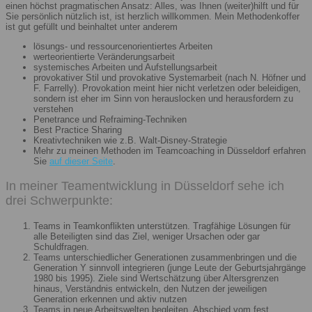
einen höchst pragmatischen Ansatz: Alles, was Ihnen (weiter)hilft und für
Sie persönlich nützlich ist, ist herzlich willkommen. Mein Methodenkoffer
ist gut gefüllt und beinhaltet unter anderem
lösungs- und ressourcenorientiertes Arbeiten
werteorientierte Veränderungsarbeit
systemisches Arbeiten und Aufstellungsarbeit
provokativer Stil und provokative Systemarbeit (nach N. Höfner und
F. Farrelly). Provokation meint hier nicht verletzen oder beleidigen,
sondern ist eher im Sinn von herauslocken und herausfordern zu
verstehen
Penetrance und Refraiming-Techniken
Best Practice Sharing
Kreativtechniken wie z.B. Walt-Disney-Strategie
Mehr zu meinen Methoden im Teamcoaching in Düsseldorf erfahren
Sie
auf dieser Seite
.
In meiner Teamentwicklung in Düsseldorf sehe ich
drei Schwerpunkte:
Teams in Teamkonflikten unterstützen. Tragfähige Lösungen für
alle Beteiligten sind das Ziel, weniger Ursachen oder gar
Schuldfragen.
Teams unterschiedlicher Generationen zusammenbringen und die
Generation Y sinnvoll integrieren (junge Leute der Geburtsjahrgänge
1980 bis 1995). Ziele sind Wertschätzung über Altersgrenzen
hinaus, Verständnis entwickeln, den Nutzen der jeweiligen
Generation erkennen und aktiv nutzen
Teams in neue Arbeitswelten begleiten. Abschied vom fest