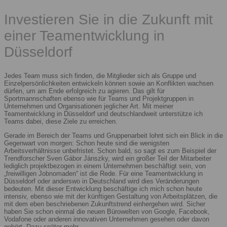
Investieren Sie in die Zukunft mit
einer Teamentwicklung in
Düsseldorf
Jedes Team muss sich finden, die Mitglieder sich als Gruppe und
Einzelpersönlichkeiten entwickeln können sowie an Konflikten wachsen
dürfen, um am Ende erfolgreich zu agieren. Das gilt für
Sportmannschaften ebenso wie für Teams und Projektgruppen in
Unternehmen und Organisationen jeglicher Art. Mit meiner
Teamentwicklung in Düsseldorf und deutschlandweit unterstütze ich
Teams dabei, diese Ziele zu erreichen.
Gerade im Bereich der Teams und Gruppenarbeit lohnt sich ein Blick in die
Gegenwart von morgen: Schon heute sind die wenigsten
Arbeitsverhältnisse unbefristet. Schon bald, so sagt es zum Beispiel der
Trendforscher Sven Gábor Jánszky, wird ein großer Teil der Mitarbeiter
lediglich projektbezogen in einem Unternehmen beschäftigt sein, von
„freiwilligen Jobnomaden“ ist die Rede. Für eine Teamentwicklung in
Düsseldorf oder anderswo in Deutschland wird dies Veränderungen
bedeuten. Mit dieser Entwicklung beschäftige ich mich schon heute
intensiv, ebenso wie mit der künftigen Gestaltung von Arbeitsplätzen, die
mit dem eben beschriebenen Zukunftstrend einhergehen wird. Sicher
haben Sie schon einmal die neuen Bürowelten von Google, Facebook,
Vodafone oder anderen innovativen Unternehmen gesehen oder davon
gehört. Dazu später mehr.