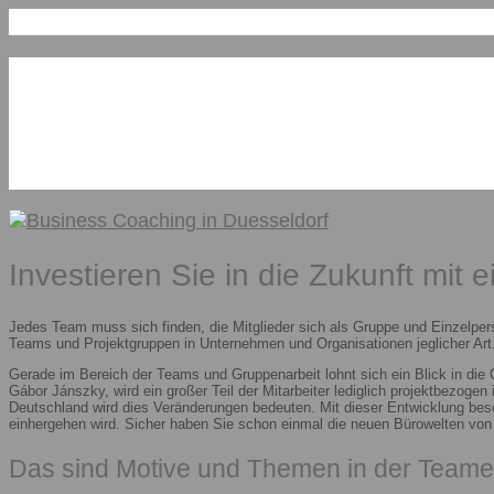
Investieren Sie in die Zukunft mit 
Jedes Team muss sich finden, die Mitglieder sich als Gruppe und Einzelper
Teams und Projektgruppen in Unternehmen und Organisationen jeglicher Art.
Gerade im Bereich der Teams und Gruppenarbeit lohnt sich ein Blick in die
Gábor Jánszky, wird ein großer Teil der Mitarbeiter lediglich projektbezoge
Deutschland wird dies Veränderungen bedeuten. Mit dieser Entwicklung besc
einhergehen wird. Sicher haben Sie schon einmal die neuen Bürowelten vo
Das sind Motive und Themen in der Teame