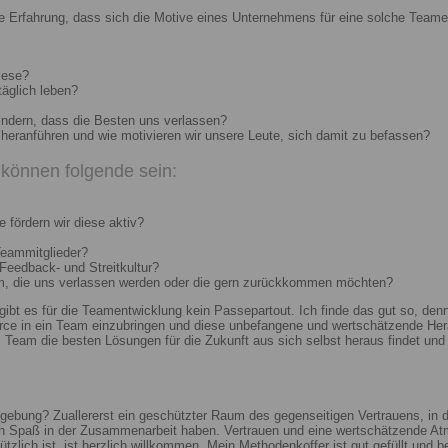
e Erfahrung, dass sich die Motive eines Unternehmens für eine solche Teame
iese?
täglich leben?
indern, dass die Besten uns verlassen?
heranführen und wie motivieren wir unsere Leute, sich damit zu befassen?
können folgende sein:
 fördern wir diese aktiv?
Teammitglieder?
 Feedback- und Streitkultur?
um, die uns verlassen werden oder die gern zurückkommen möchten?
 gibt es für die Teamentwicklung kein Passepartout. Ich finde das gut so, d
e in ein Team einzubringen und diese unbefangene und wertschätzende Hera
Team die besten Lösungen für die Zukunft aus sich selbst heraus findet und r
ebung? Zuallererst ein geschützter Raum des gegenseitigen Vertrauens, in de
ch Spaß in der Zusammenarbeit haben. Vertrauen und eine wertschätzende At
ützlich ist, ist herzlich willkommen. Mein Methodenkoffer ist gut gefüllt und 