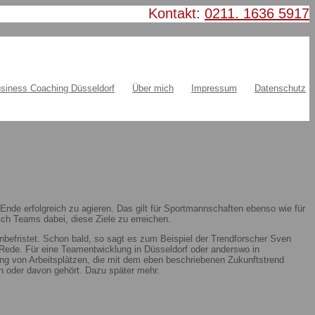
Kontakt:
0211. 1636 5917
siness Coaching Düsseldorf
Über mich
Impressum
Datenschutz
nde erfolgreich zu agieren. Das gilt für Sportmannschaften ebenso wie für
ch Teams dabei, diese Ziele zu erreichen.
nbefristet. Schon bald, so sagt es zum Beispiel der Trendforscher Sven
ie Rede. Für eine Teamentwicklung in Düsseldorf oder anderswo in
ung von Arbeitsplätzen, die mit dem eben beschriebenen Zukunftstrend
 oder davon gehört. Dazu später mehr.