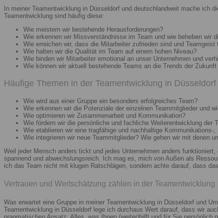
In meiner Teamentwicklung in Düsseldorf und deutschlandweit mache ich di
Teamentwicklung sind häufig diese:
Wie meistern wir bestehende Herausforderungen?
Wie erkennen wir Missverständnisse im Team und wie beheben wir d
Wie erreichen wir, dass die Mitarbeiter zufrieden sind und Teamgeist 
Wie halten wir die Qualität im Team auf einem hohen Niveau?
Wie binden wir Mitarbeiter emotional an unser Unternehmen und verh
Wie können wir aktuell bestehende Teams an die Trends der Zukunft 
Häufige Themen in der Teamentwicklung in Düsseldorf 
Wie wird aus einer Gruppe ein besonders erfolgreiches Team?
Wie erkennen wir die Potenziale der einzelnen Teammitglieder und wie
Wie optimieren wir Zusammenarbeit und Kommunikation?
Wie fördern wir die persönliche und fachliche Weiterentwicklung der 
Wie etablieren wir eine tragfähige und nachhaltige Kommunikations-,
Wie integrieren wir neue Teammitglieder? Wie gehen wir mit denen 
Weil jeder Mensch anders tickt und jedes Unternehmen anders funktioniert,
spannend und abwechslungsreich. Ich mag es, mich von Außen als Ressourc
ich das Team nicht mit klugen Ratschlägen, sondern achte darauf, dass das 
Vertrauen und Wertschätzung zählen in der Teamentwicklung
Was erwartet eine Gruppe in meiner Teamentwicklung in Düsseldorf und Umg
Teamentwicklung in Düsseldorf lege ich durchaus Wert darauf, dass wir au
pragmatischen Ansatz: Alles, was Ihnen (weiter)hilft und für Sie persönlich n