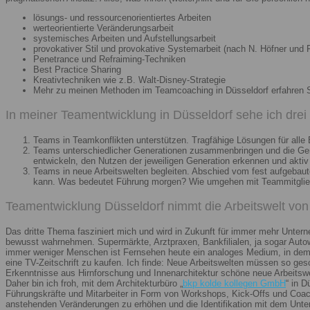
lösungs- und ressourcenorientiertes Arbeiten
werteorientierte Veränderungsarbeit
systemisches Arbeiten und Aufstellungsarbeit
provokativer Stil und provokative Systemarbeit (nach N. Höfner und F
Penetrance und Refraiming-Techniken
Best Practice Sharing
Kreativtechniken wie z.B. Walt-Disney-Strategie
Mehr zu meinen Methoden im Teamcoaching in Düsseldorf erfahren 
In meiner Teamentwicklung in Düsseldorf sehe ich dre
Teams in Teamkonflikten unterstützen. Tragfähige Lösungen für alle B
Teams unterschiedlicher Generationen zusammenbringen und die Gener
entwickeln, den Nutzen der jeweiligen Generation erkennen und aktiv
Teams in neue Arbeitswelten begleiten. Abschied vom fest aufgebaute
kann. Was bedeutet Führung morgen? Wie umgehen mit Teammitglieder
Teamentwicklung Düsseldorf nimmt die Arbeitswelt von 
Das dritte Thema fasziniert mich und wird in Zukunft für immer mehr Unter
bewusst wahrnehmen. Supermärkte, Arztpraxen, Bankfilialen, ja sogar Autow
immer weniger Menschen ist Fernsehen heute ein analoges Medium, in dem 
eine TV-Zeitschrift zu kaufen. Ich finde: Neue Arbeitswelten müssen so ges
Erkenntnisse aus Hirnforschung und Innenarchitektur schöne neue Arbeitsw
Daher bin ich froh, mit dem Architekturbüro „
bkp kolde kollegen GmbH
“ in 
Führungskräfte und Mitarbeiter in Form von Workshops, Kick-Offs und Coachi
anstehenden Veränderungen zu erhöhen und die Identifikation mit dem Unte