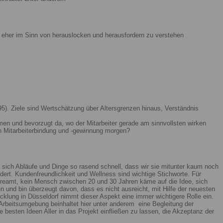
ist eher im Sinn von herauslocken und herausfordern zu verstehen
5). Ziele sind Wertschätzung über Altersgrenzen hinaus, Verständnis
men und bevorzugt da, wo der Mitarbeiter gerade am sinnvollsten wirken
n Mitarbeiterbindung und -gewinnung morgen?
 sich Abläufe und Dinge so rasend schnell, dass wir sie mitunter kaum noch
ert. Kundenfreundlichkeit und Wellness sind wichtige Stichworte. Für
reamt, kein Mensch zwischen 20 und 30 Jahren käme auf die Idee, sich
n und bin überzeugt davon, dass es nicht ausreicht, mit Hilfe der neuesten
lung in Düsseldorf nimmt dieser Aspekt eine immer wichtigere Rolle ein.
Arbeitsumgebung beinhaltet hier unter anderem eine Begleitung der
 besten Ideen Aller in das Projekt einfließen zu lassen, die Akzeptanz der