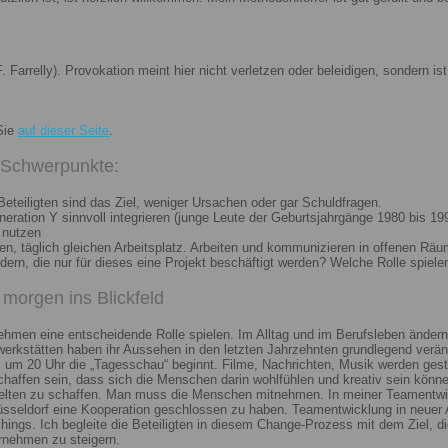
. Farrelly). Provokation meint hier nicht verletzen oder beleidigen, sondern 
Sie
auf dieser Seite
.
i Schwerpunkte:
eteiligten sind das Ziel, weniger Ursachen oder gar Schuldfragen.
ation Y sinnvoll integrieren (junge Leute der Geburtsjahrgänge 1980 bis 199
 nutzen
n, täglich gleichen Arbeitsplatz. Arbeiten und kommunizieren in offenen Räu
n, die nur für dieses eine Projekt beschäftigt werden? Welche Rolle spiele
morgen ins Blickfeld
nehmen eine entscheidende Rolle spielen. Im Alltag und im Berufsleben ändern
erkstätten haben ihr Aussehen in den letzten Jahrzehnten grundlegend veränd
um 20 Uhr die „Tagesschau“ beginnt. Filme, Nachrichten, Musik werden gest
chaffen sein, dass sich die Menschen darin wohlfühlen und kreativ sein könne
elten zu schaffen. Man muss die Menschen mitnehmen. In meiner Teamentwick
Düsseldorf eine Kooperation geschlossen zu haben. Teamentwicklung in neuer 
ngs. Ich begleite die Beteiligten in diesem Change-Prozess mit dem Ziel, die
rnehmen zu steigern.