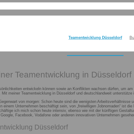
Teamentwicklung Düsseldorf
Bu
einer Teamentwicklung in Düsseldorf
sönlichkeiten entwickeln können sowie an Konflikten wachsen dürfen, um am E
 Mit meiner Teamentwicklung in Düsseldorf und deutschlandweit unterstütze i
 Gegenwart von morgen: Schon heute sind die wenigsten Arbeitsverhältnisse u
n in einem Unternehmen beschäftigt sein, von „freiwilligen Jobnomaden“ ist d
häftige ich mich schon heute intensiv, ebenso wie mit der künftigen Gestalt
n Google, Facebook, Vodafone oder anderen innovativen Unternehmen gesehen
ntwicklung Düsseldorf