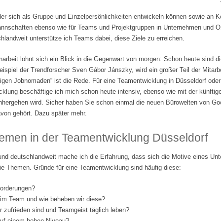
der sich als Gruppe und Einzelpersönlichkeiten entwickeln können sowie an 
tmannschaften ebenso wie für Teams und Projektgruppen in Unternehmen und Org
landweit unterstütze ich Teams dabei, diese Ziele zu erreichen.
beit lohnt sich ein Blick in die Gegenwart von morgen: Schon heute sind di
ispiel der Trendforscher Sven Gábor Jánszky, wird ein großer Teil der Mitarbe
lligen Jobnomaden“ ist die Rede. Für eine Teamentwicklung in Düsseldorf ode
klung beschäftige ich mich schon heute intensiv, ebenso wie mit der künftige
nhergehen wird. Sicher haben Sie schon einmal die neuen Bürowelten von Go
von gehört. Dazu später mehr.
emen in der Teamentwicklung Düsseldorf
und deutschlandweit mache ich die Erfahrung, dass sich die Motive eines Un
ie Themen. Gründe für eine Teamentwicklung sind häufig diese:
forderungen?
 im Team und wie beheben wir diese?
er zufrieden sind und Teamgeist täglich leben?
 auf einem hohen Niveau?