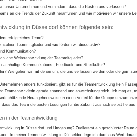
l an unser Unternehmen und verhindern, dass die Besten uns verlassen?
eams an die Trends der Zukunft heranführen und wie motivieren wir unsere Le
wicklung in Düsseldorf können folgende sein:
ders erfolgreiches Team?
einzelnen Teammitglieder und wie fördern wir diese aktiv?
 und Kommunikation?
fachliche Weiterentwicklung der Teammitglieder?
nd nachhaltige Kommunikations-, Feedback- und Streitkultur?
eder? Wie gehen wir mit denen um, die uns verlassen werden oder die gern 
Unternehmen anders funktioniert, gibt es für die Teamentwicklung kein Passep
nd Teamentwicklerin gerade spannend und abwechslungsreich. Ich mag es, m
ertschätzende Herangehensweise in einen Vorteil für die Gruppe umzumünzen.
 dass das Team die besten Lösungen für die Zukunft aus sich selbst heraus fi
en in der Teamentwicklung
ntwicklung in Düsseldorf und Umgebung? Zuallererst ein geschützter Raum d
 kann. In meiner Teamentwicklung in Düsseldorf lege ich durchaus Wert darauf