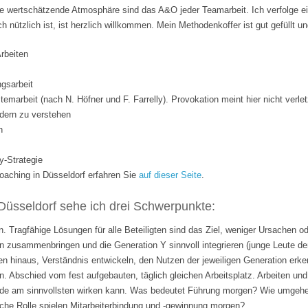
 wertschätzende Atmosphäre sind das A&O jeder Teamarbeit. Ich verfolge ei
ich nützlich ist, ist herzlich willkommen. Mein Methodenkoffer ist gut gefüllt 
Arbeiten
gsarbeit
temarbeit (nach N. Höfner und F. Farrelly). Provokation meint hier nicht verle
dern zu verstehen
n
y-Strategie
ching in Düsseldorf erfahren Sie
auf dieser Seite
.
Düsseldorf sehe ich drei Schwerpunkte:
. Tragfähige Lösungen für alle Beteiligten sind das Ziel, weniger Ursachen o
 zusammenbringen und die Generation Y sinnvoll integrieren (junge Leute de
n hinaus, Verständnis entwickeln, den Nutzen der jeweiligen Generation erk
n. Abschied vom fest aufgebauten, täglich gleichen Arbeitsplatz. Arbeiten 
rade am sinnvollsten wirken kann. Was bedeutet Führung morgen? Wie umgehen
lche Rolle spielen Mitarbeiterbindung und -gewinnung morgen?