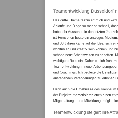
Teamentwicklung Düsseldorf ni
Das dritte Thema fasziniert mich und wird
Abläufe und Dinge so rasend schnell, das
haben ihr Aussehen in den letzten Jahrze
ist Fernsehen heute ein analoges Medium,
und 30 Jahren käme auf die Idee, sich ein
wohlfühlen und kreativ sein können und bi
schöne neue Arbeitswelten zu schaffen. 
wichtigere Rolle ein. Daher bin ich froh, m
Teamentwicklung in neuer Arbeitsumgebung
und Coachings. Ich begleite die Beteiligte
anstehenden Veränderungen zu erhöhen und
Denn auch die Ergebnisse des Kienbaum N
der Projekte thematisieren auch einen en
Mitgestaltungs- und Mitwirkungsmöglichkei
Teamentwicklung steigert Ihre Attrak