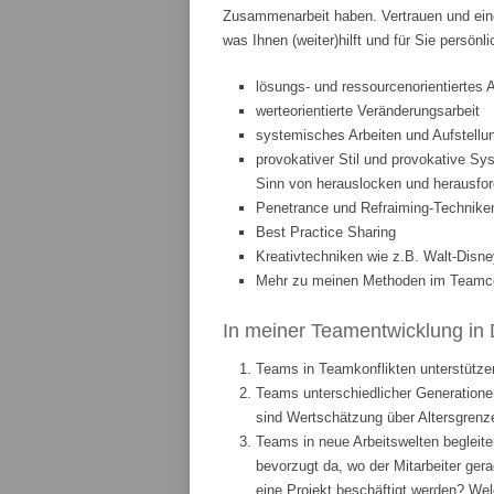
Zusammenarbeit haben. Vertrauen und eine
was Ihnen (weiter)hilft und für Sie persönl
lösungs- und ressourcenorientiertes 
werteorientierte Veränderungsarbeit
systemisches Arbeiten und Aufstellun
provokativer Stil und provokative Sys
Sinn von herauslocken und herausfor
Penetrance und Refraiming-Technike
Best Practice Sharing
Kreativtechniken wie z.B. Walt-Disne
Mehr zu meinen Methoden im Teamcoa
In meiner Teamentwicklung in 
Teams in Teamkonflikten unterstützen
Teams unterschiedlicher Generationen
sind Wertschätzung über Altersgrenze
Teams in neue Arbeitswelten begleite
bevorzugt da, wo der Mitarbeiter ge
eine Projekt beschäftigt werden? We