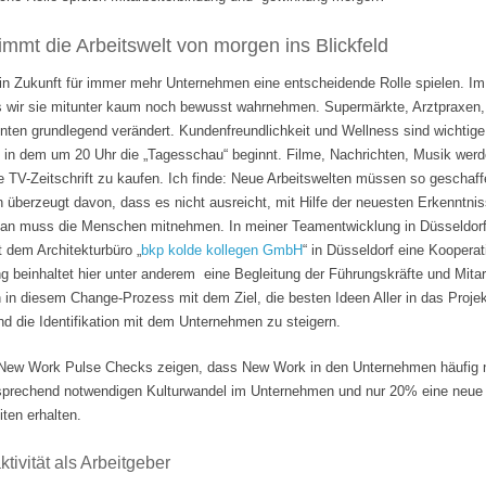
mmt die Arbeitswelt von morgen ins Blickfeld
 in Zukunft für immer mehr Unternehmen eine entscheidende Rolle spielen. Im
s wir sie mitunter kaum noch bewusst wahrnehmen. Supermärkte, Arztpraxen, B
hnten grundlegend verändert. Kundenfreundlichkeit und Wellness sind wichti
 in dem um 20 Uhr die „Tagesschau“ beginnt. Filme, Nachrichten, Musik wer
e TV-Zeitschrift zu kaufen. Ich finde: Neue Arbeitswelten müssen so geschaf
n überzeugt davon, dass es nicht ausreicht, mit Hilfe der neuesten Erkenntni
Man muss die Menschen mitnehmen. In meiner Teamentwicklung in Düsseldorf
it dem Architekturbüro „
bkp kolde kollegen GmbH
“ in Düsseldorf eine Koopera
 beinhaltet hier unter anderem eine Begleitung der Führungskräfte und Mita
n in diesem Change-Prozess mit dem Ziel, die besten Ideen Aller in das Projek
 die Identifikation mit dem Unternehmen zu steigern.
ew Work Pulse Checks zeigen, dass New Work in den Unternehmen häufig nu
tsprechend notwendigen Kulturwandel im Unternehmen und nur 20% eine neue F
ten erhalten.
tivität als Arbeitgeber