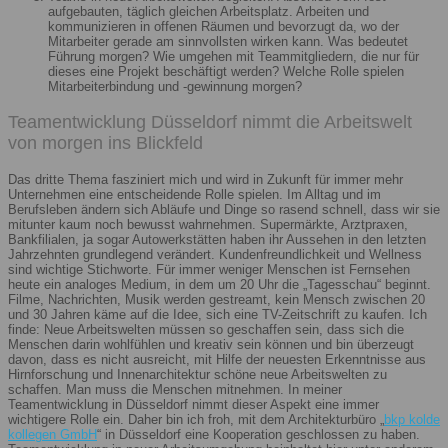
aufgebauten, täglich gleichen Arbeitsplatz. Arbeiten und
kommunizieren in offenen Räumen und bevorzugt da, wo der
Mitarbeiter gerade am sinnvollsten wirken kann. Was bedeutet
Führung morgen? Wie umgehen mit Teammitgliedern, die nur für
dieses eine Projekt beschäftigt werden? Welche Rolle spielen
Mitarbeiterbindung und -gewinnung morgen?
Teamentwicklung Düsseldorf nimmt die Arbeitswelt
von morgen ins Blickfeld
Das dritte Thema fasziniert mich und wird in Zukunft für immer mehr
Unternehmen eine entscheidende Rolle spielen. Im Alltag und im
Berufsleben ändern sich Abläufe und Dinge so rasend schnell, dass wir sie
mitunter kaum noch bewusst wahrnehmen. Supermärkte, Arztpraxen,
Bankfilialen, ja sogar Autowerkstätten haben ihr Aussehen in den letzten
Jahrzehnten grundlegend verändert. Kundenfreundlichkeit und Wellness
sind wichtige Stichworte. Für immer weniger Menschen ist Fernsehen
heute ein analoges Medium, in dem um 20 Uhr die „Tagesschau“ beginnt.
Filme, Nachrichten, Musik werden gestreamt, kein Mensch zwischen 20
und 30 Jahren käme auf die Idee, sich eine TV-Zeitschrift zu kaufen. Ich
finde: Neue Arbeitswelten müssen so geschaffen sein, dass sich die
Menschen darin wohlfühlen und kreativ sein können und bin überzeugt
davon, dass es nicht ausreicht, mit Hilfe der neuesten Erkenntnisse aus
Hirnforschung und Innenarchitektur schöne neue Arbeitswelten zu
schaffen. Man muss die Menschen mitnehmen. In meiner
Teamentwicklung in Düsseldorf nimmt dieser Aspekt eine immer
wichtigere Rolle ein. Daher bin ich froh, mit dem Architekturbüro „
bkp kolde
kollegen GmbH
“ in Düsseldorf eine Kooperation geschlossen zu haben.