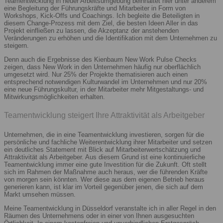
Teamentwicklung in neuer Arbeitsumgebung beinhaltet hier unter anderem
eine Begleitung der Führungskräfte und Mitarbeiter in Form von
Workshops, Kick-Offs und Coachings. Ich begleite die Beteiligten in
diesem Change-Prozess mit dem Ziel, die besten Ideen Aller in das
Projekt einfließen zu lassen, die Akzeptanz der anstehenden
Veränderungen zu erhöhen und die Identifikation mit dem Unternehmen zu
steigern.
Denn auch die Ergebnisse des Kienbaum New Work Pulse Checks
zeigen, dass New Work in den Unternehmen häufig nur oberflächlich
umgesetzt wird. Nur 25% der Projekte thematisieren auch einen
entsprechend notwendigen Kulturwandel im Unternehmen und nur 20%
eine neue Führungskultur, in der Mitarbeiter mehr Mitgestaltungs- und
Mitwirkungsmöglichkeiten erhalten.
Teamentwicklung steigert Ihre Attraktivität als Arbeitgeber
Unternehmen, die in eine Teamentwicklung investieren, sorgen für die
persönliche und fachliche Weiterentwicklung ihrer Mitarbeiter und setzen
ein deutliches Statement mit Blick auf Mitarbeiterwertschätzung und
Attraktivität als Arbeitgeber. Aus diesem Grund ist eine kontinuierliche
Teamentwicklung immer eine gute Investition für die Zukunft. Oft stellt
sich im Rahmen der Maßnahme auch heraus, wer die führenden Kräfte
von morgen sein könnten. Wer diese aus dem eigenen Betrieb heraus
generieren kann, ist klar im Vorteil gegenüber jenen, die sich auf dem
Markt umsehen müssen.
Meine Teamentwicklung in Düsseldorf veranstalte ich in aller Regel in den
Räumen des Unternehmens oder in einer von Ihnen ausgesuchten