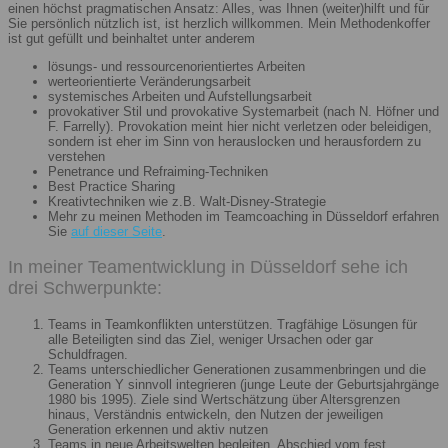
einen höchst pragmatischen Ansatz: Alles, was Ihnen (weiter)hilft und für
Sie persönlich nützlich ist, ist herzlich willkommen. Mein Methodenkoffer
ist gut gefüllt und beinhaltet unter anderem
lösungs- und ressourcenorientiertes Arbeiten
werteorientierte Veränderungsarbeit
systemisches Arbeiten und Aufstellungsarbeit
provokativer Stil und provokative Systemarbeit (nach N. Höfner und
F. Farrelly). Provokation meint hier nicht verletzen oder beleidigen,
sondern ist eher im Sinn von herauslocken und herausfordern zu
verstehen
Penetrance und Refraiming-Techniken
Best Practice Sharing
Kreativtechniken wie z.B. Walt-Disney-Strategie
Mehr zu meinen Methoden im Teamcoaching in Düsseldorf erfahren
Sie
auf dieser Seite
.
In meiner Teamentwicklung in Düsseldorf sehe ich
drei Schwerpunkte:
Teams in Teamkonflikten unterstützen. Tragfähige Lösungen für
alle Beteiligten sind das Ziel, weniger Ursachen oder gar
Schuldfragen.
Teams unterschiedlicher Generationen zusammenbringen und die
Generation Y sinnvoll integrieren (junge Leute der Geburtsjahrgänge
1980 bis 1995). Ziele sind Wertschätzung über Altersgrenzen
hinaus, Verständnis entwickeln, den Nutzen der jeweiligen
Generation erkennen und aktiv nutzen
Teams in neue Arbeitswelten begleiten. Abschied vom fest