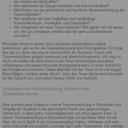
wie fördern wir diese aktiv?
Wie optimieren wir Zusammenarbeit und Kommunikation?
Wie fördern wir die persönliche und fachliche Weiterentwicklung der
Teammitglieder?
Wie etablieren wir eine tragfähige und nachhaltige
Kommunikations-, Feedback- und Streitkultur?
Wie integrieren wir neue Teammitglieder? Wie gehen wir mit denen
um, die uns verlassen werden oder die gern zurückkommen
möchten?
Weil jeder Mensch anders tickt und jedes Unternehmen anders
funktioniert, gibt es für die Teamentwicklung kein Passepartout. Ich finde
das gut so, denn das macht meine Arbeit als Business Coach und
Teamentwicklerin gerade spannend und abwechslungsreich. Ich mag es,
mich von Außen als Ressource in ein Team einzubringen und diese
unbefangene und wertschätzende Herangehensweise in einen Vorteil für
die Gruppe umzumünzen. Dabei überfalle ich das Team nicht mit klugen
Ratschlägen, sondern achte darauf, dass das Team die besten Lösungen
für die Zukunft aus sich selbst heraus findet und realisiert.
Vertrauen und Wertschätzung zählen in der
Teamentwicklung
Was erwartet eine Gruppe in meiner Teamentwicklung in Düsseldorf und
Umgebung? Zuallererst ein geschützter Raum des gegenseitigen
Vertrauens, in dem jedes Teammitglied frei und offen agieren kann. In
meiner Teamentwicklung in Düsseldorf lege ich durchaus Wert darauf,
dass wir auch Spaß in der Zusammenarbeit haben. Vertrauen und eine
wertschätzende Atmosphäre sind das A&O jeder Teamarbeit. Ich verfolge