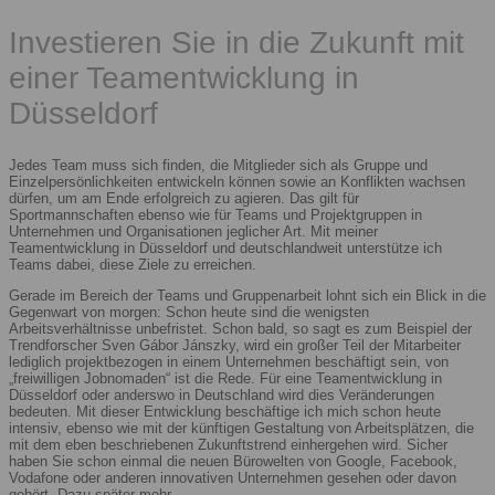
Investieren Sie in die Zukunft mit
einer Teamentwicklung in
Düsseldorf
Jedes Team muss sich finden, die Mitglieder sich als Gruppe und
Einzelpersönlichkeiten entwickeln können sowie an Konflikten wachsen
dürfen, um am Ende erfolgreich zu agieren. Das gilt für
Sportmannschaften ebenso wie für Teams und Projektgruppen in
Unternehmen und Organisationen jeglicher Art. Mit meiner
Teamentwicklung in Düsseldorf und deutschlandweit unterstütze ich
Teams dabei, diese Ziele zu erreichen.
Gerade im Bereich der Teams und Gruppenarbeit lohnt sich ein Blick in die
Gegenwart von morgen: Schon heute sind die wenigsten
Arbeitsverhältnisse unbefristet. Schon bald, so sagt es zum Beispiel der
Trendforscher Sven Gábor Jánszky, wird ein großer Teil der Mitarbeiter
lediglich projektbezogen in einem Unternehmen beschäftigt sein, von
„freiwilligen Jobnomaden“ ist die Rede. Für eine Teamentwicklung in
Düsseldorf oder anderswo in Deutschland wird dies Veränderungen
bedeuten. Mit dieser Entwicklung beschäftige ich mich schon heute
intensiv, ebenso wie mit der künftigen Gestaltung von Arbeitsplätzen, die
mit dem eben beschriebenen Zukunftstrend einhergehen wird. Sicher
haben Sie schon einmal die neuen Bürowelten von Google, Facebook,
Vodafone oder anderen innovativen Unternehmen gesehen oder davon
gehört. Dazu später mehr.